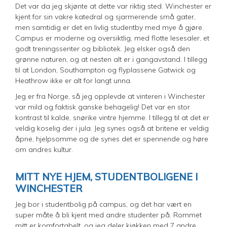
Det var da jeg skjønte at dette var riktig sted. Winchester er
kjent for sin vakre katedral og sjarmerende små gater,
men samtidig er det en livlig studentby med mye å gjøre.
Campus er moderne og oversiktlig, med flotte lesesaler, et
godt treningssenter og bibliotek. Jeg elsker også den
grønne naturen, og at nesten alt er i gangavstand. I tillegg
til at London, Southampton og flyplassene Gatwick og
Heathrow ikke er alt for langt unna.
Jeg er fra Norge, så jeg opplevde at vinteren i Winchester
var mild og faktisk ganske behagelig! Det var en stor
kontrast til kalde, snørike vintre hjemme. I tillegg til at det er
veldig koselig der i jula. Jeg synes også at britene er veldig
åpne, hjelpsomme og de synes det er spennende og høre
om andres kultur.
MITT NYE HJEM, STUDENTBOLIGENE I
WINCHESTER
Jeg bor i studentbolig på campus, og det har vært en
super måte å bli kjent med andre studenter på. Rommet
mitt er komfortabelt, og jeg deler kjøkken med 7 andre