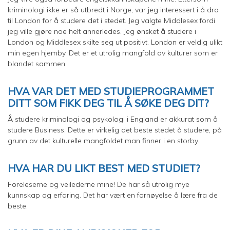
kriminologi ikke er så utbredt i Norge, var jeg interessert i å dra
til London for å studere det i stedet. Jeg valgte Middlesex fordi
jeg ville gjøre noe helt annerledes. Jeg ønsket å studere i
London og Middlesex skilte seg ut positivt. London er veldig ulikt
min egen hjemby. Det er et utrolig mangfold av kulturer som er
blandet sammen.
HVA VAR DET MED STUDIEPROGRAMMET
DITT SOM FIKK DEG TIL Å SØKE DEG DIT?
Å studere kriminologi og psykologi i England er akkurat som å
studere Business. Dette er virkelig det beste stedet å studere, på
grunn av det kulturelle mangfoldet man finner i en storby.
HVA HAR DU LIKT BEST MED STUDIET?
Foreleserne og veilederne mine! De har så utrolig mye
kunnskap og erfaring. Det har vært en fornøyelse å lære fra de
beste.