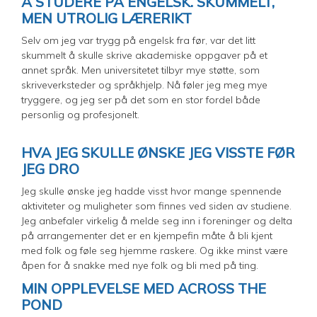
Å STUDERE PÅ ENGELSK. SKUMMELT,
MEN UTROLIG LÆRERIKT
Selv om jeg var trygg på engelsk fra før, var det litt
skummelt å skulle skrive akademiske oppgaver på et
annet språk. Men universitetet tilbyr mye støtte, som
skriveverksteder og språkhjelp. Nå føler jeg meg mye
tryggere, og jeg ser på det som en stor fordel både
personlig og profesjonelt.
HVA JEG SKULLE ØNSKE JEG VISSTE FØR
JEG DRO
Jeg skulle ønske jeg hadde visst hvor mange spennende
aktiviteter og muligheter som finnes ved siden av studiene.
Jeg anbefaler virkelig å melde seg inn i foreninger og delta
på arrangementer det er en kjempefin måte å bli kjent
med folk og føle seg hjemme raskere. Og ikke minst være
åpen for å snakke med nye folk og bli med på ting.
MIN OPPLEVELSE MED ACROSS THE
POND