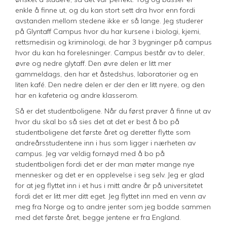
enkle å finne ut, og du kan stort sett dra hvor enn fordi
avstanden mellom stedene ikke er så lange. Jeg studerer
på Glyntaff Campus hvor du har kursene i biologi, kjemi,
rettsmedisin og kriminologi, de har 3 bygninger på campus
hvor du kan ha forelesninger. Campus består av to deler,
øvre og nedre glytaff. Den øvre delen er litt mer
gammeldags, den har et åstedshus, laboratorier og en
liten kafé. Den nedre delen er der den er litt nyere, og den
har en kafeteria og andre klasserom.
Så er det studentboligene. Når du først prøver å finne ut av
hvor du skal bo så sies det at det er best å bo på
studentboligene det første året og deretter flytte som
andreårsstudentene inn i hus som ligger i nærheten av
campus. Jeg var veldig fornøyd med å bo på
studentboligen fordi det er der man møter mange nye
mennesker og det er en opplevelse i seg selv. Jeg er glad
for at jeg flyttet inn i et hus i mitt andre år på universitetet
fordi det er litt mer ditt eget. Jeg flyttet inn med en venn av
meg fra Norge og to andre jenter som jeg bodde sammen
med det første året, begge jentene er fra England.