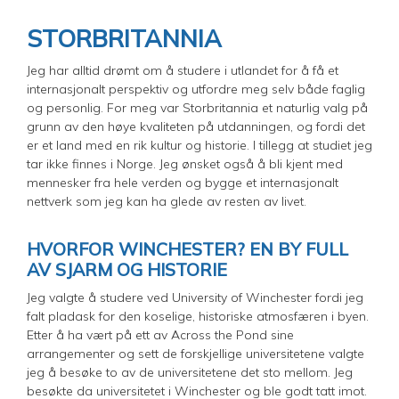
STORBRITANNIA
Jeg har alltid drømt om å studere i utlandet for å få et
internasjonalt perspektiv og utfordre meg selv både faglig
og personlig. For meg var Storbritannia et naturlig valg på
grunn av den høye kvaliteten på utdanningen, og fordi det
er et land med en rik kultur og historie. I tillegg at studiet jeg
tar ikke finnes i Norge. Jeg ønsket også å bli kjent med
mennesker fra hele verden og bygge et internasjonalt
nettverk som jeg kan ha glede av resten av livet.
HVORFOR WINCHESTER? EN BY FULL
AV SJARM OG HISTORIE
Jeg valgte å studere ved University of Winchester fordi jeg
falt pladask for den koselige, historiske atmosfæren i byen.
Etter å ha vært på ett av Across the Pond sine
arrangementer og sett de forskjellige universitetene valgte
jeg å besøke to av de universitetene det sto mellom. Jeg
besøkte da universitetet i Winchester og ble godt tatt imot.