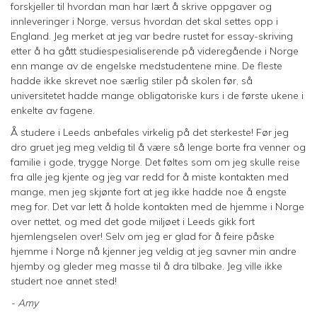
forskjeller til hvordan man har lært å skrive oppgaver og
innleveringer i Norge, versus hvordan det skal settes opp i
England. Jeg merket at jeg var bedre rustet for essay-skriving
etter å ha gått studiespesialiserende på videregående i Norge
enn mange av de engelske medstudentene mine. De fleste
hadde ikke skrevet noe særlig stiler på skolen før, så
universitetet hadde mange obligatoriske kurs i de første ukene i
enkelte av fagene.
Å studere i Leeds anbefales virkelig på det sterkeste! Før jeg
dro gruet jeg meg veldig til å være så lenge borte fra venner og
familie i gode, trygge Norge. Det føltes som om jeg skulle reise
fra alle jeg kjente og jeg var redd for å miste kontakten med
mange, men jeg skjønte fort at jeg ikke hadde noe å engste
meg for. Det var lett å holde kontakten med de hjemme i Norge
over nettet, og med det gode miljøet i Leeds gikk fort
hjemlengselen over! Selv om jeg er glad for å feire påske
hjemme i Norge nå kjenner jeg veldig at jeg savner min andre
hjemby og gleder meg masse til å dra tilbake. Jeg ville ikke
studert noe annet sted!
- Amy