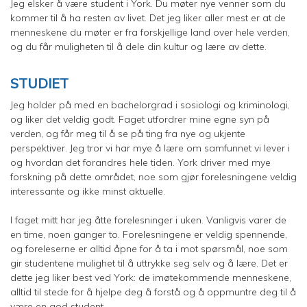
Jeg elsker å være student i York. Du møter nye venner som du
kommer til å ha resten av livet. Det jeg liker aller mest er at de
menneskene du møter er fra forskjellige land over hele verden,
og du får muligheten til å dele din kultur og lære av dette.
STUDIET
Jeg holder på med en bachelorgrad i sosiologi og kriminologi,
og liker det veldig godt. Faget utfordrer mine egne syn på
verden, og får meg til å se på ting fra nye og ukjente
perspektiver. Jeg tror vi har mye å lære om samfunnet vi lever i
og hvordan det forandres hele tiden. York driver med mye
forskning på dette området, noe som gjør forelesningene veldig
interessante og ikke minst aktuelle.
I faget mitt har jeg åtte forelesninger i uken. Vanligvis varer de
en time, noen ganger to. Forelesningene er veldig spennende,
og foreleserne er alltid åpne for å ta i mot spørsmål, noe som
gir studentene mulighet til å uttrykke seg selv og å lære. Det er
dette jeg liker best ved York: de imøtekommende menneskene,
alltid til stede for å hjelpe deg å forstå og å oppmuntre deg til å
være en god student.