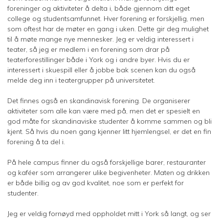
foreninger og aktiviteter å delta i, både gjennom ditt eget
college og studentsamfunnet. Hver forening er forskjellig, men
som oftest har de møter en gang i uken. Dette gir deg mulighet
til å møte mange nye mennesker. Jeg er veldig interessert i
teater, så jeg er medlem i en forening som drar på
teaterforestillinger både i York og i andre byer. Hvis du er
interessert i skuespill eller å jobbe bak scenen kan du også
melde deg inn i teatergrupper på universitetet.
Det finnes også en skandinavisk forening. De organiserer
aktiviteter som alle kan være med på, men det er spesielt en
god måte for skandinaviske studenter å komme sammen og bli
kjent. Så hvis du noen gang kjenner litt hjemlengsel, er det en fin
forening å ta del i.
På hele campus finner du også forskjellige barer, restauranter
og kaféer som arrangerer ulike begivenheter. Maten og drikken
er både billig og av god kvalitet, noe som er perfekt for
studenter.
Jeg er veldig fornøyd med oppholdet mitt i York så langt, og ser