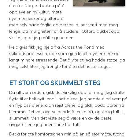
utenfor Norge. Tanken på å
oppleve en ny kultur, møte
nye mennesker og utfordre
meg selv både faglig og personlig, har vært med meg
lenge. Da muligheten for å studere i Oxford dukket opp,
visste jeg at jeg måtte gripe den.
Heldigvis fikk jeg hjelp fra Across the Pond med
søknadsprosessen, noe som gjorde alt mye enklere og
langt mindre stressende. Det å vite at jeg hadde støtte, ga
meg selvtilliten jeg trengte for å ta det neste steget.
ET STORT OG SKUMMELT STEG
Da alt var i orden, gikk det virkelig opp for meg: Jeg skulle
flytte til et helt nytt land... helt alene. Jeg hadde aldri vært på
en flyplass alene, aldri reist alene, og aldri bodd borte fra
hjemme. Det var overveldende å tenke på, og ærlig talt litt
skummelt. Men det viste seg å være en av de beste
avgjørelsene jeg noensinne har tatt.
Det å forlate komfortsonen min på en så stor måte, tvang