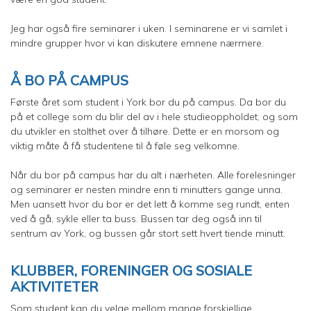
Jeg har også fire seminarer i uken. I seminarene er vi samlet i
mindre grupper hvor vi kan diskutere emnene nærmere.
Å BO PÅ CAMPUS
Første året som student i York bor du på campus. Da bor du
på et college som du blir del av i hele studieoppholdet, og som
du utvikler en stolthet over å tilhøre. Dette er en morsom og
viktig måte å få studentene til å føle seg velkomne.
Når du bor på campus har du alt i nærheten. Alle forelesninger
og seminarer er nesten mindre enn ti minutters gange unna.
Men uansett hvor du bor er det lett å komme seg rundt, enten
ved å gå, sykle eller ta buss. Bussen tar deg også inn til
sentrum av York, og bussen går stort sett hvert tiende minutt.
KLUBBER, FORENINGER OG SOSIALE
AKTIVITETER
Som student kan du velge mellom mange forskjellige