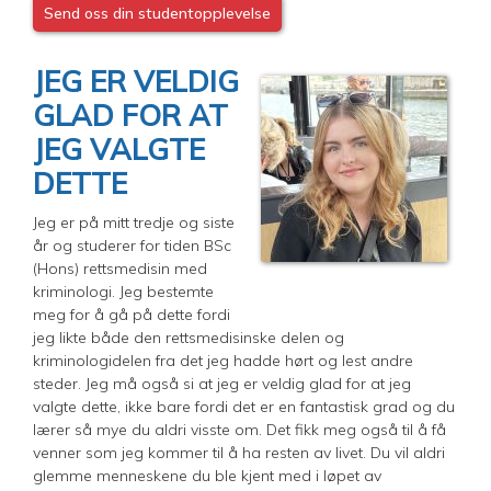
Send oss din studentopplevelse
JEG ER VELDIG
GLAD FOR AT
JEG VALGTE
DETTE
Jeg er på mitt tredje og siste
år og studerer for tiden BSc
(Hons) rettsmedisin med
kriminologi. Jeg bestemte
meg for å gå på dette fordi
jeg likte både den rettsmedisinske delen og
kriminologidelen fra det jeg hadde hørt og lest andre
steder. Jeg må også si at jeg er veldig glad for at jeg
valgte dette, ikke bare fordi det er en fantastisk grad og du
lærer så mye du aldri visste om. Det fikk meg også til å få
venner som jeg kommer til å ha resten av livet. Du vil aldri
glemme menneskene du ble kjent med i løpet av