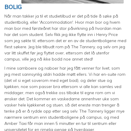
BOLIG
Når man takker ja til et studietilbud er det på tide å søke på
studentbolig, eller 'Accommodation'. Hvor man bor og hvem
man bor med førsteåret har stor påvirkning på hvordan man
har det som student. Selv fikk jeg ikke flytte inn i Henry Price
som jeg søkte til, ettersom det er en av de studentboligene med
flest søkere. Jeg ble tilbudt rom på The Tannery, og selv om jeg
var litt skuffet før jeg flyttet over, ettersom det lå utenfor
campus, ville jeg nå ikke bodd noe annet sted!
I mine samboere og naboer har jeg fått venner for livet, som
jeg mest sannsynlig aldri hadde møtt ellers. Vi har en-suite rom
(det vil si eget soverom med eget bad), og deler stue og
kjøkken, noe som passer bra ettersom vi alle kan samles ved
middager, men også trekke oss tilbake til egne rom om vi
ønsker det. Det kommer en vaskedame annenhver uke som
vasker hele kjøkkenet og stuen, så det eneste man trenger å
tenke på er å rydde opp etter seg selv. The Tannery ligger mye
nærmere sentrum enn studentboligene på campus, og med
Amber Taxi får man innen 5 minutter en tur til sentrum eller
universitetet for en rimelig penge på hverdager.