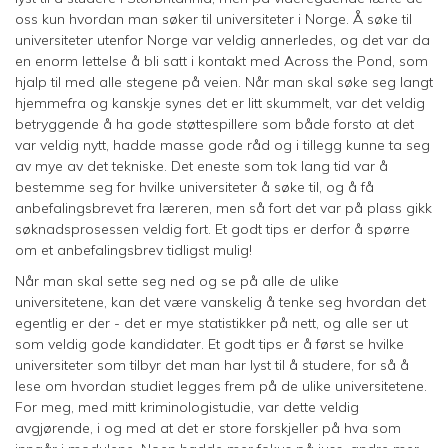
oss kun hvordan man søker til universiteter i Norge. Å søke til
universiteter utenfor Norge var veldig annerledes, og det var da
en enorm lettelse å bli satt i kontakt med Across the Pond, som
hjalp til med alle stegene på veien. Når man skal søke seg langt
hjemmefra og kanskje synes det er litt skummelt, var det veldig
betryggende å ha gode støttespillere som både forsto at det
var veldig nytt, hadde masse gode råd og i tillegg kunne ta seg
av mye av det tekniske. Det eneste som tok lang tid var å
bestemme seg for hvilke universiteter å søke til, og å få
anbefalingsbrevet fra læreren, men så fort det var på plass gikk
søknadsprosessen veldig fort. Et godt tips er derfor å spørre
om et anbefalingsbrev tidligst mulig!
Når man skal sette seg ned og se på alle de ulike
universitetene, kan det være vanskelig å tenke seg hvordan det
egentlig er der - det er mye statistikker på nett, og alle ser ut
som veldig gode kandidater. Et godt tips er å først se hvilke
universiteter som tilbyr det man har lyst til å studere, for så å
lese om hvordan studiet legges frem på de ulike universitetene.
For meg, med mitt kriminologistudie, var dette veldig
avgjørende, i og med at det er store forskjeller på hva som