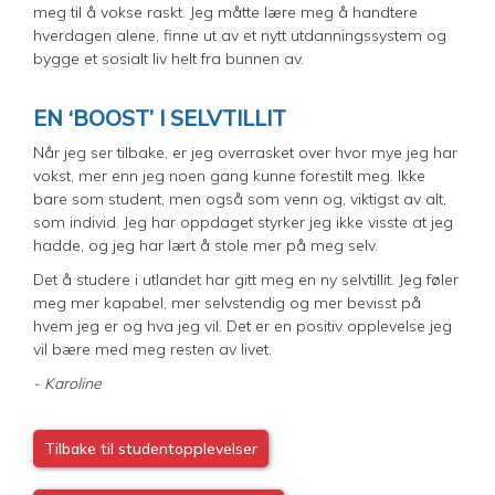
meg til å vokse raskt. Jeg måtte lære meg å handtere
hverdagen alene, finne ut av et nytt utdanningssystem og
bygge et sosialt liv helt fra bunnen av.
EN ‘BOOST’ I SELVTILLIT
Når jeg ser tilbake, er jeg overrasket over hvor mye jeg har
vokst, mer enn jeg noen gang kunne forestilt meg. Ikke
bare som student, men også som venn og, viktigst av alt,
som individ. Jeg har oppdaget styrker jeg ikke visste at jeg
hadde, og jeg har lært å stole mer på meg selv.
Det å studere i utlandet har gitt meg en ny selvtillit. Jeg føler
meg mer kapabel, mer selvstendig og mer bevisst på
hvem jeg er og hva jeg vil. Det er en positiv opplevelse jeg
vil bære med meg resten av livet.
- Karoline
Tilbake til studentopplevelser