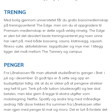
TRENING
Med bolig gjennom universitetet får du gratis basismedlemskap
på treningssenteret The Edge, men om du vil oppgradere til
Premium-medlemskap er dette også veldig rimelig. The Edge
er uten tvil det desidert beste treningssenteret jeg noen sinne
har vært på, med både basseng, sauna, klatrevegg, squash,
fitness-suite, aktivitetstimer, lagspillsaler og mye mer. I tillegg
ligger det midt mellom The Tannery og campus.
PENGER
Fra Lånekassen får man utbetalt studielånet to ganger i året: i
juli og i desember. Et godt tips er å sette seg opp en
budsjettplan tidlig, slik at du er sikker på at pengene strekker
seg helt til juni. Tenk på når tuition (studieavgift) og leie skal
betales, men ikke glem å legge til ekstra utgifter som
mobilregning, Netflix, Spotify og andre ting med månedlige
avdrag. Når disse trekkes fra summen fra Lånekassen sitter
man igjen med penger til mat og moro. Det er lurt å fordele det