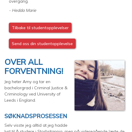
overgang.
- Hedda Marie
Tilbake til studentopplevelser
Send oss din studentopplevelse
OVER ALL
FORVENTNING!
Jeg heter Amy og tar en
bachelorgrad i Criminal Justice &
Criminology ved University of
Leeds i England.
SØKNADSPROSESSEN
Selv visste jeg alltid at jeg hadde
lyst til å studere i Storbritannia, men på videregående lærte de