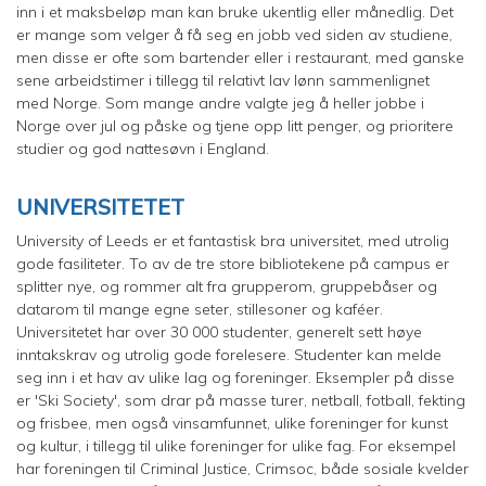
inn i et maksbeløp man kan bruke ukentlig eller månedlig. Det
er mange som velger å få seg en jobb ved siden av studiene,
men disse er ofte som bartender eller i restaurant, med ganske
sene arbeidstimer i tillegg til relativt lav lønn sammenlignet
med Norge. Som mange andre valgte jeg å heller jobbe i
Norge over jul og påske og tjene opp litt penger, og prioritere
studier og god nattesøvn i England.
UNIVERSITETET
University of Leeds er et fantastisk bra universitet, med utrolig
gode fasiliteter. To av de tre store bibliotekene på campus er
splitter nye, og rommer alt fra grupperom, gruppebåser og
datarom til mange egne seter, stillesoner og kaféer.
Universitetet har over 30 000 studenter, generelt sett høye
inntakskrav og utrolig gode forelesere. Studenter kan melde
seg inn i et hav av ulike lag og foreninger. Eksempler på disse
er 'Ski Society', som drar på masse turer, netball, fotball, fekting
og frisbee, men også vinsamfunnet, ulike foreninger for kunst
og kultur, i tillegg til ulike foreninger for ulike fag. For eksempel
har foreningen til Criminal Justice, Crimsoc, både sosiale kvelder