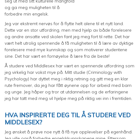
seg ut med sitt kulturelle mangfold
og ga meg muligheten til å
forbedre min engelsk.
Jeg var ekstremt nervøs for å flytte helt alene til et nytt land.
Dette var en stor utfordring, men med hjelp av både forelesere
og andre ansatte ved skolen fant jeg meg fort til rette. Det har
vært helt utrolig spennende å få muligheten til å lære av dyktige
forelesere med mye kunnskap og som motiverer studentene
sine. Det har vært en fornøyelse å lære fra de beste!
Å studere ved Middlesex har vært en spennende utfordring som
jeg virkelig har vokst mye på. Mitt studie (Criminology with
Psychology) har dyttet meg i riktig retning og gitt meg en klar
rute fremover, da jeg har fått øynene opp for arbeid med barn
og unge. Jeg håper og tror at utdannelsen og de erfaringene
jeg har tatt med meg vil hjelpe meg på riktig vei inn i fremtiden.
HVA INSPIRERTE DEG TIL Å STUDERE VED
MIDDLESEX?
Jeg ønsket å prøve noe nytt å få nye opplevelser på egenhånd.
Jeg ville også forbedre engelskkunnskapene mine. Ettersom