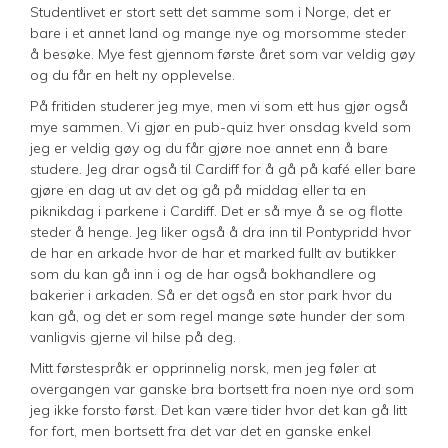
Studentlivet er stort sett det samme som i Norge, det er
bare i et annet land og mange nye og morsomme steder
å besøke. Mye fest gjennom første året som var veldig gøy
og du får en helt ny opplevelse.
På fritiden studerer jeg mye, men vi som ett hus gjør også
mye sammen. Vi gjør en pub-quiz hver onsdag kveld som
jeg er veldig gøy og du får gjøre noe annet enn å bare
studere. Jeg drar også til Cardiff for å gå på kafé eller bare
gjøre en dag ut av det og gå på middag eller ta en
piknikdag i parkene i Cardiff. Det er så mye å se og flotte
steder å henge. Jeg liker også å dra inn til Pontypridd hvor
de har en arkade hvor de har et marked fullt av butikker
som du kan gå inn i og de har også bokhandlere og
bakerier i arkaden. Så er det også en stor park hvor du
kan gå, og det er som regel mange søte hunder der som
vanligvis gjerne vil hilse på deg.
Mitt førstespråk er opprinnelig norsk, men jeg føler at
overgangen var ganske bra bortsett fra noen nye ord som
jeg ikke forsto først. Det kan være tider hvor det kan gå litt
for fort, men bortsett fra det var det en ganske enkel