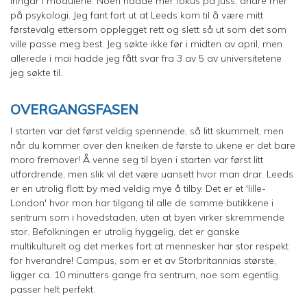
inngår i modulene. Noen hadde mer fokus på juss, andre mer
på psykologi. Jeg fant fort ut at Leeds kom til å være mitt
førstevalg ettersom opplegget rett og slett så ut som det som
ville passe meg best. Jeg søkte ikke før i midten av april, men
allerede i mai hadde jeg fått svar fra 3 av 5 av universitetene
jeg søkte til.
OVERGANGSFASEN
I starten var det først veldig spennende, så litt skummelt, men
når du kommer over den kneiken de første to ukene er det bare
moro fremover! Å venne seg til byen i starten var først litt
utfordrende, men slik vil det være uansett hvor man drar. Leeds
er en utrolig flott by med veldig mye å tilby. Det er et 'lille-
London' hvor man har tilgang til alle de samme butikkene i
sentrum som i hovedstaden, uten at byen virker skremmende
stor. Befolkningen er utrolig hyggelig, det er ganske
multikulturelt og det merkes fort at mennesker har stor respekt
for hverandre! Campus, som er et av Storbritannias største,
ligger ca. 10 minutters gange fra sentrum, noe som egentlig
passer helt perfekt.