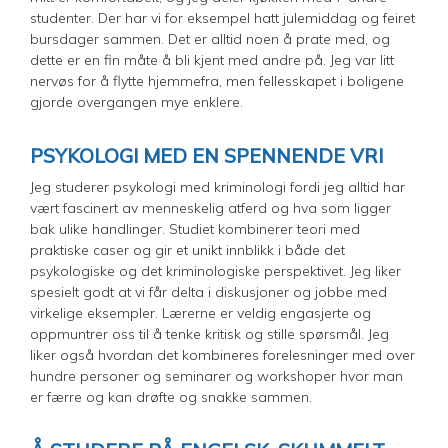
studenter. Der har vi for eksempel hatt julemiddag og feiret
bursdager sammen. Det er alltid noen å prate med, og
dette er en fin måte å bli kjent med andre på. Jeg var litt
nervøs for å flytte hjemmefra, men fellesskapet i boligene
gjorde overgangen mye enklere.
PSYKOLOGI MED EN SPENNENDE VRI
Jeg studerer psykologi med kriminologi fordi jeg alltid har
vært fascinert av menneskelig atferd og hva som ligger
bak ulike handlinger. Studiet kombinerer teori med
praktiske caser og gir et unikt innblikk i både det
psykologiske og det kriminologiske perspektivet. Jeg liker
spesielt godt at vi får delta i diskusjoner og jobbe med
virkelige eksempler. Lærerne er veldig engasjerte og
oppmuntrer oss til å tenke kritisk og stille spørsmål. Jeg
liker også hvordan det kombineres forelesninger med over
hundre personer og seminarer og workshoper hvor man
er færre og kan drøfte og snakke sammen.