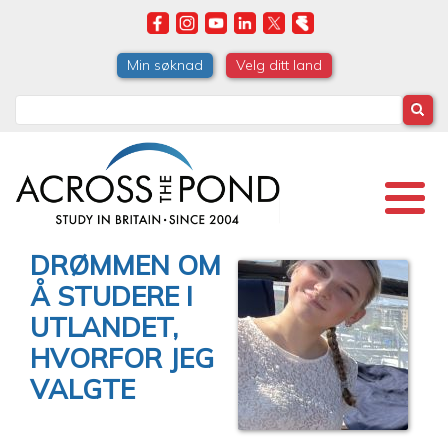
Skip
to
main
Min søknad
Velg ditt land
content
Search
DRØMMEN OM
Å STUDERE I
UTLANDET,
HVORFOR JEG
VALGTE