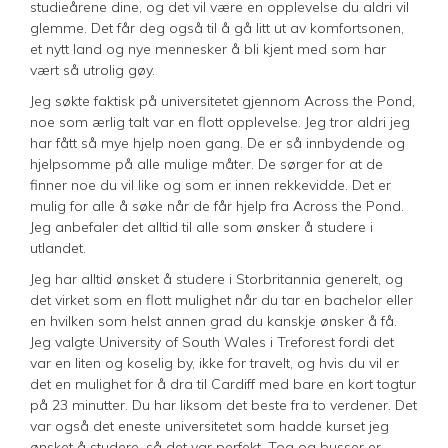
studieårene dine, og det vil være en opplevelse du aldri vil
glemme. Det får deg også til å gå litt ut av komfortsonen,
et nytt land og nye mennesker å bli kjent med som har
vært så utrolig gøy.
Jeg søkte faktisk på universitetet gjennom Across the Pond,
noe som ærlig talt var en flott opplevelse. Jeg tror aldri jeg
har fått så mye hjelp noen gang. De er så innbydende og
hjelpsomme på alle mulige måter. De sørger for at de
finner noe du vil like og som er innen rekkevidde. Det er
mulig for alle å søke når de får hjelp fra Across the Pond.
Jeg anbefaler det alltid til alle som ønsker å studere i
utlandet.
Jeg har alltid ønsket å studere i Storbritannia generelt, og
det virket som en flott mulighet når du tar en bachelor eller
en hvilken som helst annen grad du kanskje ønsker å få.
Jeg valgte University of South Wales i Treforest fordi det
var en liten og koselig by, ikke for travelt, og hvis du vil er
det en mulighet for å dra til Cardiff med bare en kort togtur
på 23 minutter. Du har liksom det beste fra to verdener. Det
var også det eneste universitetet som hadde kurset jeg
ønsket å studere, så det var perfekt. Tog og busser er