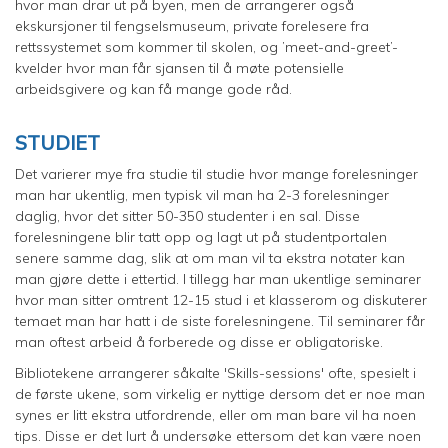
hvor man drar ut på byen, men de arrangerer også
ekskursjoner til fengselsmuseum, private forelesere fra
rettssystemet som kommer til skolen, og ’meet-and-greet’-
kvelder hvor man får sjansen til å møte potensielle
arbeidsgivere og kan få mange gode råd.
STUDIET
Det varierer mye fra studie til studie hvor mange forelesninger
man har ukentlig, men typisk vil man ha 2-3 forelesninger
daglig, hvor det sitter 50-350 studenter i en sal. Disse
forelesningene blir tatt opp og lagt ut på studentportalen
senere samme dag, slik at om man vil ta ekstra notater kan
man gjøre dette i ettertid. I tillegg har man ukentlige seminarer
hvor man sitter omtrent 12-15 stud i et klasserom og diskuterer
temaet man har hatt i de siste forelesningene. Til seminarer får
man oftest arbeid å forberede og disse er obligatoriske.
Bibliotekene arrangerer såkalte 'Skills-sessions' ofte, spesielt i
de første ukene, som virkelig er nyttige dersom det er noe man
synes er litt ekstra utfordrende, eller om man bare vil ha noen
tips. Disse er det lurt å undersøke ettersom det kan være noen