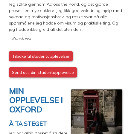
Jeg søkte gjennom Across the Pond, og det gjorde
prosessen mye enklere. Jeg fikk god veiledning, hjelp med
søknad og motivasjonsbrev, og raske svar på alle
spørsmålene jeg hadde om visum og praktiske ting. Og
jeg hadde ikke greid alt det uten dem.
- Konstanse
Tilbake til studentopplevelser
Send oss din studentopplevelse
MIN
OPPLEVELSE I
OXFORD
Å TA STEGET
Jeg har alltid ønsket å studere