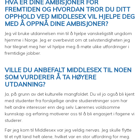
HVA ER DINE AMBISJONER FOR
FREMTIDEN OG HVORDAN TROR DU DITT
OPPHOLD VED MIDDLESEX VIL HJELPE DEG
MED Å OPPNÅ DINE AMBISJONER?
Jeg vil bruke utdannelsen min til å hjelpe vanskeligstilt ungdom
hjemme i Norge. Jeg er overbevist om at selvstendigheten jeg
har tilegnet meg her vil hjelpe meg å møte ulike utfordringer i
fremtidige jobber.
VILLE DU ANBEFALT MIDDLESEX TIL NOEN
SOM VURDERER Å TA HØYERE
UTDANNING?
Ja, på grunn av det kulturelle mangfoldet. Du vil jo også bli kjent
med studenter fra forskjellige andre studieretninger som har
helt andre interesser enn deg selv. Lærernes voldsomme
kunnskap og erfaring motiverer oss til å bli engasjert i fagene vi
studerer.
Før jeg kom til Middlesex var jeg veldig nervøs. Jeg skulle flytte
til et nytt land helt alene, hvilket var en stor utfordring for meg.