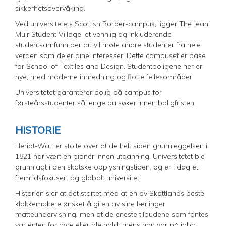
sikkerhetsovervåking.
Ved universitetets Scottish Border-campus, ligger The Jean
Muir Student Village, et vennlig og inkluderende
studentsamfunn der du vil møte andre studenter fra hele
verden som deler dine interesser. Dette campuset er base
for School of Textiles and Design. Studentboligene her er
nye, med moderne innredning og flotte fellesområder.
Universitetet garanterer bolig på campus for
førsteårsstudenter så lenge du søker innen boligfristen.
HISTORIE
Heriot-Watt er stolte over at de helt siden grunnleggelsen i
1821 har vært en pionér innen utdanning. Universitetet ble
grunnlagt i den skotske opplysningstiden, og er i dag et
fremtidsfokusert og globalt universitet.
Historien sier at det startet med at en av Skottlands beste
klokkemakere ønsket å gi en av sine lærlinger
matteundervisning, men at de eneste tilbudene som fantes
var enten for dyre eller ble holdt mens han var på jobb.