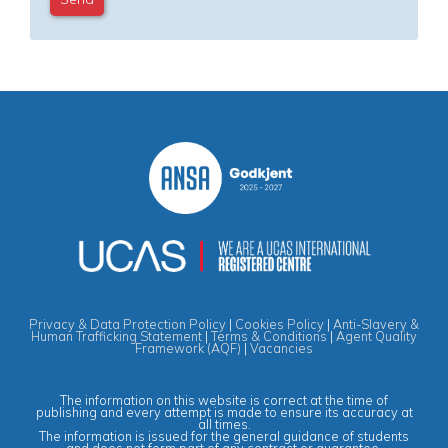
Privacy & Data Protection Policy
|
Cookies Policy
|
Anti-Slavery &
Human Trafficking Statement
|
Terms & Conditions
|
Agent Quality
Framework (AQF)
|
Vacancies
The information on this website is correct at the time of
publishing and every attempt is made to ensure its accuracy at
all times.
The information is issued for the general guidance of students