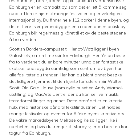
restauranter, barer, kaféer og kulturtilbud i verdensklasse.
Edinburgh er en kompakt by, som det er lett å komme seg
rundt i. Den er hjem til mange festivaler, og er virkelig en
internasjonal by. Du finner hele 112 parker i denne byen, og
det er flere trær per innbygger enn i noen annen britisk by.
Edinburgh blir regelmessig kåret til et av de beste stedene
å bo i verden.
Scottish Borders-campuset til Heriot-Watt ligger i byen
Galashiels, ca. en time sør for Edinburgh. Her får du beste
fra to verdener: du er bare minutter unna den fantastiske
skotske landsbygda samtidig som sentrum av byen har
alle fasiliteter du trenger. Her kan du blant annet besøke
det tidligere hjemmet til den kjente forfatteren Sir Walter
Scott, Old Gala House (som nylig huset en Andy Warhol-
utstilling) og MacArts Centre, der du kan se live musikk,
teaterforestillinger og annet. Dette området er en kreativ
hub, med historiske bånd til tekstilindustrien. Det holdes
mange festivaler og eventer for å feire byens kreative arv.
De vakre markedsbyene Melrose og Kelso ligger like i
nærheten, og hvis du trenger litt storbyliv, er du bare en kort
togtur fra Edinburgh.