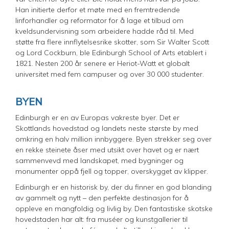
Han initierte derfor et møte med en fremtredende
linforhandler og reformator for å lage et tilbud om
kveldsundervisning som arbeidere hadde råd til. Med
støtte fra flere innflytelsesrike skotter, som Sir Walter Scott
og Lord Cockburn, ble Edinburgh School of Arts etablert i
1821. Nesten 200 år senere er Heriot-Watt et globalt
universitet med fem campuser og over 30 000 studenter.
BYEN
Edinburgh er en av Europas vakreste byer. Det er
Skottlands hovedstad og landets neste største by med
omkring en halv million innbyggere. Byen strekker seg over
en rekke steinete åser med utsikt over havet og er nært
sammenvevd med landskapet, med bygninger og
monumenter oppå fjell og topper, overskygget av klipper.
Edinburgh er en historisk by, der du finner en god blanding
av gammelt og nytt – den perfekte destinasjon for å
oppleve en mangfoldig og livlig by. Den fantastiske skotske
hovedstaden har alt: fra muséer og kunstgallerier til