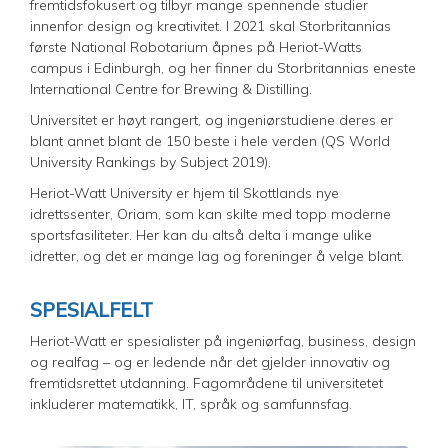
fremtidsfokusert og tilbyr mange spennende studier
innenfor design og kreativitet. I 2021 skal Storbritannias
første National Robotarium åpnes på Heriot-Watts
campus i Edinburgh, og her finner du Storbritannias eneste
International Centre for Brewing & Distilling.
Universitet er høyt rangert, og ingeniørstudiene deres er
blant annet blant de 150 beste i hele verden (QS World
University Rankings by Subject 2019).
Heriot-Watt University er hjem til Skottlands nye
idrettssenter, Oriam, som kan skilte med topp moderne
sportsfasiliteter. Her kan du altså delta i mange ulike
idretter, og det er mange lag og foreninger å velge blant.
SPESIALFELT
Heriot-Watt er spesialister på ingeniørfag, business, design
og realfag – og er ledende når det gjelder innovativ og
fremtidsrettet utdanning. Fagområdene til universitetet
inkluderer matematikk, IT, språk og samfunnsfag.