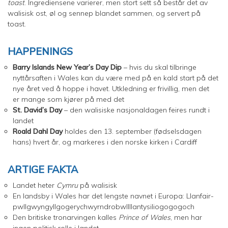
toast
. Ingrediensene varierer, men stort sett så består det av
walisisk ost, øl og sennep blandet sammen, og servert på
toast.
HAPPENINGS
Barry Islands New Year’s Day Dip
– hvis du skal tilbringe
nyttårsaften i Wales kan du være med på en kald start på det
nye året ved å hoppe i havet. Utkledning er frivillig, men det
er mange som kjører på med det
St. David’s Day
– den walisiske nasjonaldagen feires rundt i
landet
Roald Dahl Day
holdes den 13. september (fødselsdagen
hans) hvert år, og markeres i den norske kirken i Cardiff
ARTIGE FAKTA
Landet heter
Cymru
på walisisk
En landsby i Wales har det lengste navnet i Europa: Llanfair­
pwllgwyngyll­gogery­chwyrn­drobwll­llan­tysilio­gogo­goch
Den britiske tronarvingen kalles
Prince of Wales
, men har
ingen politisk rolle i landet