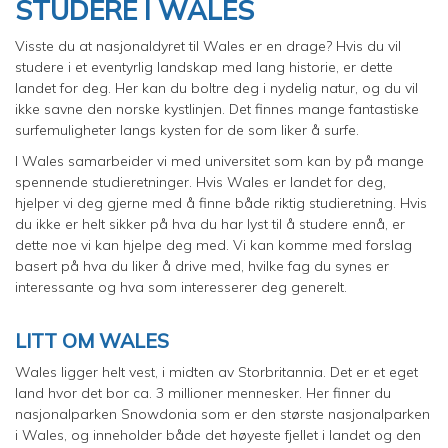
STUDERE I WALES
Visste du at nasjonaldyret til Wales er en drage? Hvis du vil
studere i et eventyrlig landskap med lang historie, er dette
landet for deg. Her kan du boltre deg i nydelig natur, og du vil
ikke savne den norske kystlinjen. Det finnes mange fantastiske
surfemuligheter langs kysten for de som liker å surfe.
I Wales samarbeider vi med universitet som kan by på mange
spennende studieretninger. Hvis Wales er landet for deg,
hjelper vi deg gjerne med å finne både riktig studieretning. Hvis
du ikke er helt sikker på hva du har lyst til å studere ennå, er
dette noe vi kan hjelpe deg med. Vi kan komme med forslag
basert på hva du liker å drive med, hvilke fag du synes er
interessante og hva som interesserer deg generelt.
LITT OM WALES
Wales ligger helt vest, i midten av Storbritannia. Det er et eget
land hvor det bor ca. 3 millioner mennesker. Her finner du
nasjonalparken Snowdonia som er den største nasjonalparken
i Wales, og inneholder både det høyeste fjellet i landet og den