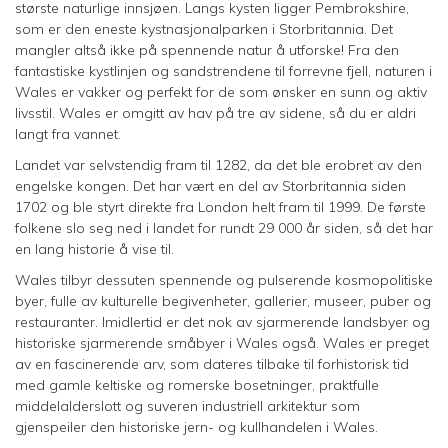
største naturlige innsjøen. Langs kysten ligger Pembrokshire,
som er den eneste kystnasjonalparken i Storbritannia. Det
mangler altså ikke på spennende natur å utforske! Fra den
fantastiske kystlinjen og sandstrendene til forrevne fjell, naturen i
Wales er vakker og perfekt for de som ønsker en sunn og aktiv
livsstil. Wales er omgitt av hav på tre av sidene, så du er aldri
langt fra vannet.
Landet var selvstendig fram til 1282, da det ble erobret av den
engelske kongen. Det har vært en del av Storbritannia siden
1702 og ble styrt direkte fra London helt fram til 1999. De første
folkene slo seg ned i landet for rundt 29 000 år siden, så det har
en lang historie å vise til.
Wales tilbyr dessuten spennende og pulserende kosmopolitiske
byer, fulle av kulturelle begivenheter, gallerier, museer, puber og
restauranter. Imidlertid er det nok av sjarmerende landsbyer og
historiske sjarmerende småbyer i Wales også. Wales er preget
av en fascinerende arv, som dateres tilbake til forhistorisk tid
med gamle keltiske og romerske bosetninger, praktfulle
middelalderslott og suveren industriell arkitektur som
gjenspeiler den historiske jern- og kullhandelen i Wales.