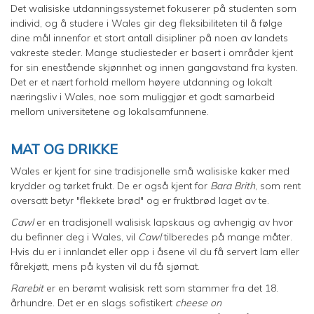
Det walisiske utdanningssystemet fokuserer på studenten som
individ, og å studere i Wales gir deg fleksibiliteten til å følge
dine mål innenfor et stort antall disipliner på noen av landets
vakreste steder. Mange studiesteder er basert i områder kjent
for sin enestående skjønnhet og innen gangavstand fra kysten.
Det er et nært forhold mellom høyere utdanning og lokalt
næringsliv i Wales, noe som muliggjør et godt samarbeid
mellom universitetene og lokalsamfunnene.
MAT OG DRIKKE
Wales er kjent for sine tradisjonelle små walisiske kaker med
krydder og tørket frukt. De er også kjent for
Bara Brith
, som rent
oversatt betyr "flekkete brød" og er fruktbrød laget av te.
Cawl
er en tradisjonell walisisk lapskaus og avhengig av hvor
du befinner deg i Wales, vil
Cawl
tilberedes på mange måter.
Hvis du er i innlandet eller opp i åsene vil du få servert lam eller
fårekjøtt, mens på kysten vil du få sjømat.
Rarebit
er en berømt walisisk rett som stammer fra det 18.
århundre. Det er en slags sofistikert
cheese on