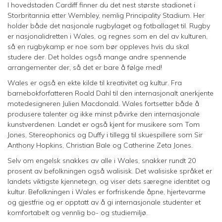
I hovedstaden Cardiff finner du det nest største stadionet i
Storbritannia etter Wembley, nemlig Principality Stadium. Her
holder både det nasjonale rugbylaget og fotballaget til. Rugby
er nasjonalidretten i Wales, og regnes som en del av kulturen,
så en rugbykamp er noe som bør oppleves hvis du skal
studere der. Det holdes også mange andre spennende
arrangementer der, så det er bare å følge med!
Wales er også en ekte kilde til kreativitet og kultur. Fra
barnebokforfatteren Roald Dahl til den internasjonalt anerkjente
motedesigneren Julien Macdonald. Wales fortsetter både å
produsere talenter og ikke minst påvirke den internasjonale
kunstverdenen. Landet er også kjent for musikere som Tom
Jones, Stereophonics og Duffy i tillegg til skuespillere som Sir
Anthony Hopkins, Christian Bale og Catherine Zeta Jones.
Selv om engelsk snakkes av alle i Wales, snakker rundt 20
prosent av befolkningen også walisisk. Det walisiske språket er
landets viktigste kjennetegn, og viser dets særegne identitet og
kultur. Befolkningen i Wales er forfriskende åpne, hjertevarme
og gjestfrie og er opptatt av å gi internasjonale studenter et
komfortabelt og vennlig bo- og studiemiljø.