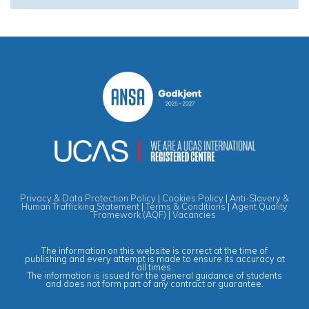
Privacy & Data Protection Policy
|
Cookies Policy
|
Anti-Slavery &
Human Trafficking Statement
|
Terms & Conditions
|
Agent Quality
Framework (AQF)
|
Vacancies
The information on this website is correct at the time of
publishing and every attempt is made to ensure its accuracy at
all times.
The information is issued for the general guidance of students
and does not form part of any contract or guarantee.