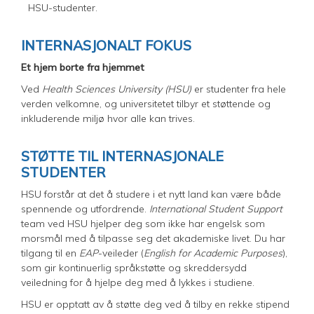
HSU-studenter.
INTERNASJONALT FOKUS
Et hjem borte fra hjemmet
Ved
Health Sciences University (HSU)
er studenter fra hele
verden velkomne, og universitetet tilbyr et støttende og
inkluderende miljø hvor alle kan trives.
STØTTE TIL INTERNASJONALE
STUDENTER
HSU forstår at det å studere i et nytt land kan være både
spennende og utfordrende.
International Student Support
team ved HSU hjelper deg som ikke har engelsk som
morsmål med å tilpasse seg det akademiske livet. Du har
tilgang til en
EAP
-veileder (
English for Academic Purposes
),
som gir kontinuerlig språkstøtte og skreddersydd
veiledning for å hjelpe deg med å lykkes i studiene.
HSU er opptatt av å støtte deg ved å tilby en rekke stipend