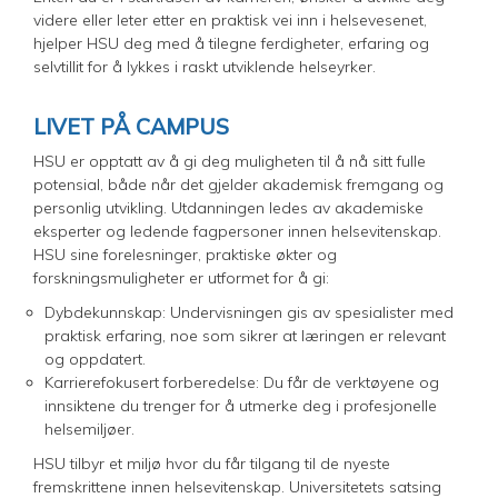
videre eller leter etter en praktisk vei inn i helsevesenet,
hjelper HSU deg med å tilegne ferdigheter, erfaring og
selvtillit for å lykkes i raskt utviklende helseyrker.
LIVET PÅ CAMPUS
HSU er opptatt av å gi deg muligheten til å nå sitt fulle
potensial, både når det gjelder akademisk fremgang og
personlig utvikling. Utdanningen ledes av akademiske
eksperter og ledende fagpersoner innen helsevitenskap.
HSU sine forelesninger, praktiske økter og
forskningsmuligheter er utformet for å gi:
Dybdekunnskap: Undervisningen gis av spesialister med
praktisk erfaring, noe som sikrer at læringen er relevant
og oppdatert.
Karrierefokusert forberedelse: Du får de verktøyene og
innsiktene du trenger for å utmerke deg i profesjonelle
helsemiljøer.
HSU tilbyr et miljø hvor du får tilgang til de nyeste
fremskrittene innen helsevitenskap. Universitetets satsing