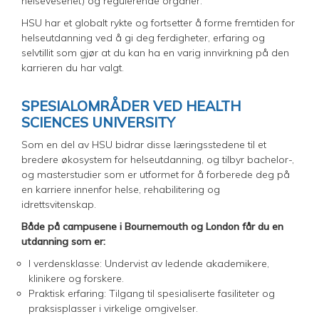
helsevesenet) og regulerende organer.
HSU har et globalt rykte og fortsetter å forme fremtiden for
helseutdanning ved å gi deg ferdigheter, erfaring og
selvtillit som gjør at du kan ha en varig innvirkning på den
karrieren du har valgt.
SPESIALOMRÅDER VED HEALTH
SCIENCES UNIVERSITY
Som en del av HSU bidrar disse læringsstedene til et
bredere økosystem for helseutdanning, og tilbyr bachelor-,
og masterstudier som er utformet for å forberede deg på
en karriere innenfor helse, rehabilitering og
idrettsvitenskap.
Både på campusene i Bournemouth og London får du en
utdanning som er:
I verdensklasse: Undervist av ledende akademikere,
klinikere og forskere.
Praktisk erfaring: Tilgang til spesialiserte fasiliteter og
praksisplasser i virkelige omgivelser.