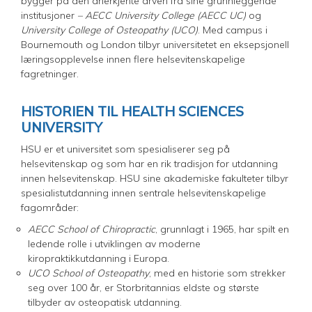
bygger på den anerkjente arven fra sine grunnleggende
institusjoner
– AECC University College (AECC UC)
og
University College of Osteopathy (UCO)
. Med campus i
Bournemouth og London tilbyr universitetet en eksepsjonell
læringsopplevelse innen flere helsevitenskapelige
fagretninger.
HISTORIEN TIL HEALTH SCIENCES
UNIVERSITY
HSU er et universitet som spesialiserer seg på
helsevitenskap og som har en rik tradisjon for utdanning
innen helsevitenskap. HSU sine akademiske fakulteter tilbyr
spesialistutdanning innen sentrale helsevitenskapelige
fagområder:
AECC School of Chiropractic
, grunnlagt i 1965, har spilt en
ledende rolle i utviklingen av moderne
kiropraktikkutdanning i Europa.
UCO School of Osteopathy
, med en historie som strekker
seg over 100 år, er Storbritannias eldste og største
tilbyder av osteopatisk utdanning.