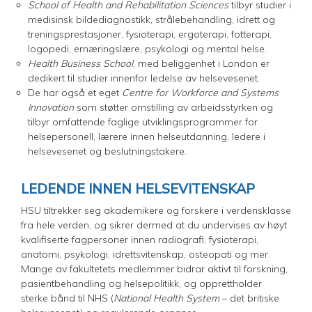
School of Health and Rehabilitation Sciences
tilbyr studier i
medisinsk bildediagnostikk, strålebehandling, idrett og
treningsprestasjoner, fysioterapi, ergoterapi, fotterapi,
logopedi, ernæringslære, psykologi og mental helse.
Health Business School
, med beliggenhet i London er
dedikert til studier innenfor ledelse av helsevesenet.
De har også et eget
Centre for Workforce and Systems
Innovation
som støtter omstilling av arbeidsstyrken og
tilbyr omfattende faglige utviklingsprogrammer for
helsepersonell, lærere innen helseutdanning, ledere i
helsevesenet og beslutningstakere.
LEDENDE INNEN HELSEVITENSKAP
HSU tiltrekker seg akademikere og forskere i verdensklasse
fra hele verden, og sikrer dermed at du undervises av høyt
kvalifiserte fagpersoner innen radiografi, fysioterapi,
anatomi, psykologi, idrettsvitenskap, osteopati og mer.
Mange av fakultetets medlemmer bidrar aktivt til forskning,
pasientbehandling og helsepolitikk, og opprettholder
sterke bånd til NHS (
National Health System
– det britiske