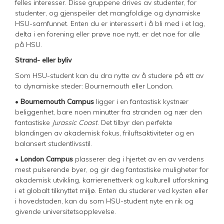
felles interesser. Disse gruppene drives av studenter, for
studenter, og gjenspeiler det mangfoldige og dynamiske
HSU-samfunnet. Enten du er interessert i å bli med i et lag,
delta i en forening eller prøve noe nytt, er det noe for alle
på HSU.
Strand- eller byliv
Som HSU-student kan du dra nytte av å studere på ett av
to dynamiske steder: Bournemouth eller London.
•
Bournemouth Campus
ligger i en fantastisk kystnær
beliggenhet, bare noen minutter fra stranden og nær den
fantastiske
Jurassic Coast
. Det tilbyr den perfekte
blandingen av akademisk fokus, friluftsaktiviteter og en
balansert studentlivsstil.
•
London Campus
plasserer deg i hjertet av en av verdens
mest pulserende byer, og gir deg fantastiske muligheter for
akademisk utvikling, karrierenettverk og kulturell utforskning
i et globalt tilknyttet miljø. Enten du studerer ved kysten eller
i hovedstaden, kan du som HSU-student nyte en rik og
givende universitetsopplevelse.