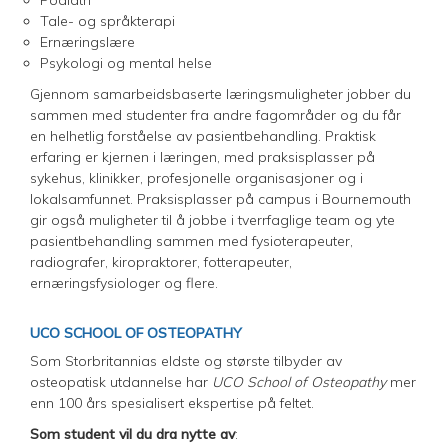
Tale- og språkterapi
Ernæringslære
Psykologi og mental helse
Gjennom samarbeidsbaserte læringsmuligheter jobber du
sammen med studenter fra andre fagområder og du får
en helhetlig forståelse av pasientbehandling. Praktisk
erfaring er kjernen i læringen, med praksisplasser på
sykehus, klinikker, profesjonelle organisasjoner og i
lokalsamfunnet. Praksisplasser på campus i Bournemouth
gir også muligheter til å jobbe i tverrfaglige team og yte
pasientbehandling sammen med fysioterapeuter,
radiografer, kiropraktorer, fotterapeuter,
ernæringsfysiologer og flere.
UCO SCHOOL OF OSTEOPATHY
Som Storbritannias eldste og største tilbyder av
osteopatisk utdannelse har
UCO School of Osteopathy
mer
enn 100 års spesialisert ekspertise på feltet.
Som student vil du dra nytte av
: