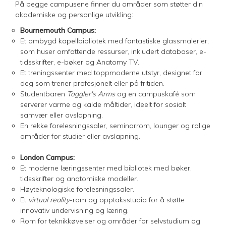
På begge campusene finner du områder som støtter din
akademiske og personlige utvikling:
Bournemouth Campus:
Et ombygd kapellbibliotek med fantastiske glassmalerier,
som huser omfattende ressurser, inkludert databaser, e-
tidsskrifter, e-bøker og Anatomy TV.
Et treningssenter med toppmoderne utstyr, designet for
deg som trener profesjonelt eller på fritiden.
Studentbaren
Toggler's Arms
og en campuskafé som
serverer varme og kalde måltider, ideelt for sosialt
samvær eller avslapning.
En rekke forelesningssaler, seminarrom, lounger og rolige
områder for studier eller avslapning.
London Campus:
Et moderne læringssenter med bibliotek med bøker,
tidsskrifter og anatomiske modeller.
Høyteknologiske forelesningssaler.
Et
virtual reality
-rom og opptaksstudio for å støtte
innovativ undervisning og læring.
Rom for teknikkøvelser og områder for selvstudium og