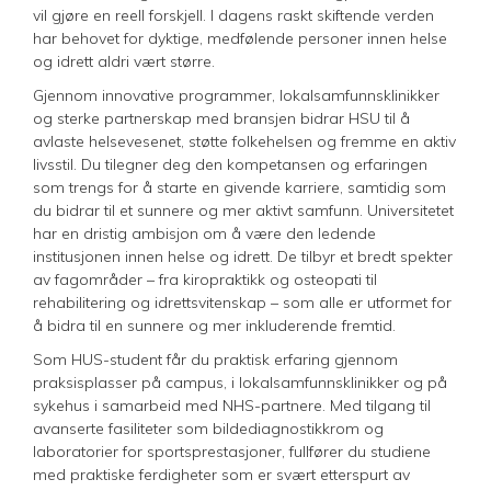
vil gjøre en reell forskjell. I dagens raskt skiftende verden
har behovet for dyktige, medfølende personer innen helse
og idrett aldri vært større.
Gjennom innovative programmer, lokalsamfunnsklinikker
og sterke partnerskap med bransjen bidrar HSU til å
avlaste helsevesenet, støtte folkehelsen og fremme en aktiv
livsstil. Du tilegner deg den kompetansen og erfaringen
som trengs for å starte en givende karriere, samtidig som
du bidrar til et sunnere og mer aktivt samfunn. Universitetet
har en dristig ambisjon om å være den ledende
institusjonen innen helse og idrett. De tilbyr et bredt spekter
av fagområder – fra kiropraktikk og osteopati til
rehabilitering og idrettsvitenskap – som alle er utformet for
å bidra til en sunnere og mer inkluderende fremtid.
Som HUS-student får du praktisk erfaring gjennom
praksisplasser på campus, i lokalsamfunnsklinikker og på
sykehus i samarbeid med NHS-partnere. Med tilgang til
avanserte fasiliteter som bildediagnostikkrom og
laboratorier for sportsprestasjoner, fullfører du studiene
med praktiske ferdigheter som er svært etterspurt av