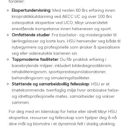
fordeler:
Ekspertundervisning
: Med nesten 60 års erfaring innen
kiropraktikkutdanning ved AECC UC og over 100 års
osteopatisk ekspertise ved UCO, tilbyr universitetet
enestående kompetanse innen helsevesen og sport.
Omfattende studier
: Fra bachelor- og mastergrader til
lærlingplasser og korte kurs, HSU henvender seg både til
nybegynnere og profesjonelle som ønsker å spesialisere
seg eller videreutvikle karrieren sin.
Toppmoderne fasiliteter
: Du får praktisk erfaring i
banebrytende miljøer, inkludert bildediagnostikkrom,
rehabiliteringsrom, sportsprestasjonslaboratorier,
behandlingsrom og simuleringsfasiliteter.
Støttende og samarbeidsvillig fellesskap
: HSU er et
imøtekommende, tverrfaglig miljø hvor ambisiøse helse-
og idrettsprofesjonelle møtes, samarbeider og vokser
sammen.
For deg med en lidenskap for helse eller idrett tilbyr HSU
ekspertise, ressurser og fellesskap som hjelper deg å nå
dine mål og blomstre i et dynamisk felt i stadig utvikling.