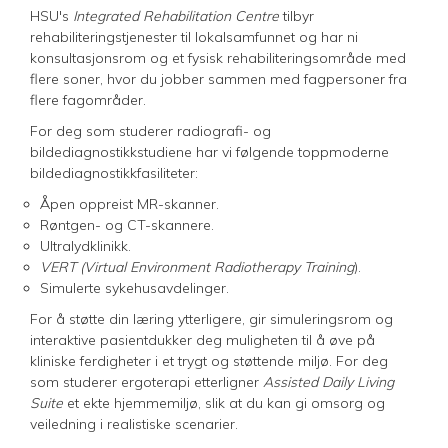
HSU's
Integrated Rehabilitation Centre
tilbyr
rehabiliteringstjenester til lokalsamfunnet og har ni
konsultasjonsrom og et fysisk rehabiliteringsområde med
flere soner, hvor du jobber sammen med fagpersoner fra
flere fagområder.
For deg som studerer radiografi- og
bildediagnostikkstudiene har vi følgende toppmoderne
bildediagnostikkfasiliteter:
Åpen oppreist MR-skanner.
Røntgen- og CT-skannere.
Ultralydklinikk.
VERT (Virtual Environment Radiotherapy Training
).
Simulerte sykehusavdelinger.
For å støtte din læring ytterligere, gir simuleringsrom og
interaktive pasientdukker deg muligheten til å øve på
kliniske ferdigheter i et trygt og støttende miljø. For deg
som studerer ergoterapi etterligner
Assisted Daily Living
Suite
et ekte hjemmemiljø, slik at du kan gi omsorg og
veiledning i realistiske scenarier.