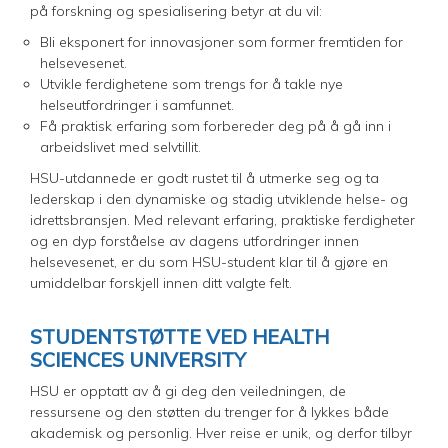
på forskning og spesialisering betyr at du vil:
Bli eksponert for innovasjoner som former fremtiden for
helsevesenet.
Utvikle ferdighetene som trengs for å takle nye
helseutfordringer i samfunnet.
Få praktisk erfaring som forbereder deg på å gå inn i
arbeidslivet med selvtillit.
HSU-utdannede er godt rustet til å utmerke seg og ta
lederskap i den dynamiske og stadig utviklende helse- og
idrettsbransjen. Med relevant erfaring, praktiske ferdigheter
og en dyp forståelse av dagens utfordringer innen
helsevesenet, er du som HSU-student klar til å gjøre en
umiddelbar forskjell innen ditt valgte felt.
STUDENTSTØTTE VED HEALTH
SCIENCES UNIVERSITY
HSU er opptatt av å gi deg den veiledningen, de
ressursene og den støtten du trenger for å lykkes både
akademisk og personlig. Hver reise er unik, og derfor tilbyr