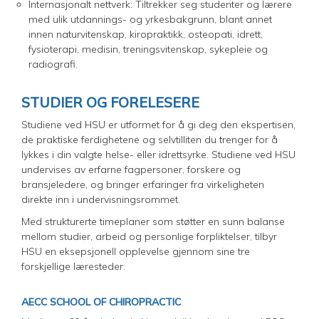
Internasjonalt nettverk: Tiltrekker seg studenter og lærere
med ulik utdannings- og yrkesbakgrunn, blant annet
innen naturvitenskap, kiropraktikk, osteopati, idrett,
fysioterapi, medisin, treningsvitenskap, sykepleie og
radiografi.
STUDIER OG FORELESERE
Studiene ved HSU er utformet for å gi deg den ekspertisen,
de praktiske ferdighetene og selvtilliten du trenger for å
lykkes i din valgte helse- eller idrettsyrke. Studiene ved HSU
undervises av erfarne fagpersoner, forskere og
bransjeledere, og bringer erfaringer fra virkeligheten
direkte inn i undervisningsrommet.
Med strukturerte timeplaner som støtter en sunn balanse
mellom studier, arbeid og personlige forpliktelser, tilbyr
HSU en eksepsjonell opplevelse gjennom sine tre
forskjellige læresteder:
AECC SCHOOL OF CHIROPRACTIC