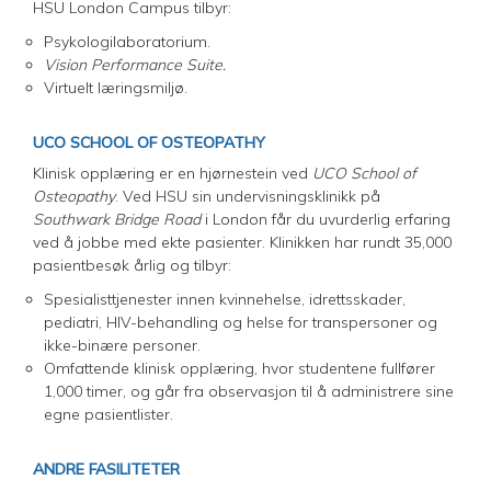
HSU London Campus tilbyr:
Psykologilaboratorium.
Vision Performance Suite.
Virtuelt læringsmiljø.
UCO SCHOOL OF OSTEOPATHY
Klinisk opplæring er en hjørnestein ved
UCO School of
Osteopathy
. Ved HSU sin undervisningsklinikk på
Southwark Bridge Road
i London får du uvurderlig erfaring
ved å jobbe med ekte pasienter. Klinikken har rundt 35,000
pasientbesøk årlig og tilbyr:
Spesialisttjenester innen kvinnehelse, idrettsskader,
pediatri, HIV-behandling og helse for transpersoner og
ikke-binære personer.
Omfattende klinisk opplæring, hvor studentene fullfører
1,000 timer, og går fra observasjon til å administrere sine
egne pasientlister.
ANDRE FASILITETER