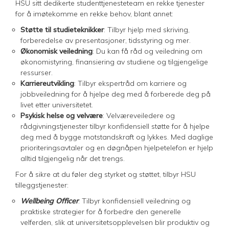
HSU sitt dedikerte studenttjenesteteam en rekke tjenester
for å imøtekomme en rekke behov, blant annet:
Støtte til studieteknikker
: Tilbyr hjelp med skriving,
forberedelse av presentasjoner, tidsstyring og mer.
Økonomisk veiledning
: Du kan få råd og veiledning om
økonomistyring, finansiering av studiene og tilgjengelige
ressurser.
Karriereutvikling
: Tilbyr ekspertråd om karriere og
jobbveiledning for å hjelpe deg med å forberede deg på
livet etter universitetet.
Psykisk helse og velvære
: Velværeveiledere og
rådgivningstjenester tilbyr konfidensiell støtte for å hjelpe
deg med å bygge motstandskraft og lykkes. Med daglige
prioriteringsavtaler og en døgnåpen hjelpetelefon er hjelp
alltid tilgjengelig når det trengs.
For å sikre at du føler deg styrket og støttet, tilbyr HSU
tilleggstjenester:
Wellbeing Officer
: Tilbyr konfidensiell veiledning og
praktiske strategier for å forbedre den generelle
velferden, slik at universitetsopplevelsen blir produktiv og