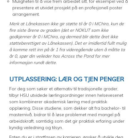
Muligheten til å vise frem arbeidet sitt, for eksempel ved å
presentere et utvidet prosjekt på en profesjonell poster
arrangement.
Merk at Lånekassen ikke gir støtte til år 0 i MChiro, kun de
fire siste årene av graden (det er NOKUT som ikke
godkjenner år 0 i MChiro, og dermed blir dette året ikke
støtteberettiget av Lånekassen). Det er imidlertid fullt mulig
å komme rett inn på år 1 fra videregående uten å måtte ta
år 0, spør din veileder hos Across the Pond for mer
informasjon rundt dette.
UTPLASSERING: LÆR OG TJEN PENGER
For deg som søker et alternativ til tradisjonelle grader,
tilbyr HSU utvidede lærlingsordninger innen helsevesenet
som kombinerer akademisk læring med praktisk
opplæring. Disse studiene, som dekker alt fra bachelor- til
masternivå, bidrar til å løse problemet med mangel på
arbeidskraft, samtidig som det gir praktisk erfaring under
kyndig veiledning og tilsyn.
Enten du er i startfasen av karrieren, ønsker å utvikle deg