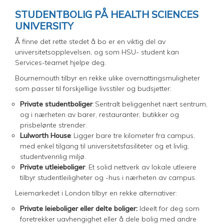
STUDENTBOLIG PÅ HEALTH SCIENCES
UNIVERSITY
Å finne det rette stedet å bo er en viktig del av
universitetsopplevelsen, og som HSU- student kan
Services-teamet hjelpe deg.
Bournemouth tilbyr en rekke ulike overnattingsmuligheter
som passer til forskjellige livsstiler og budsjetter:
Private studentboliger
: Sentralt beliggenhet nært sentrum,
og i nærheten av barer, restauranter, butikker og
prisbelønte strender.
Lulworth House
: Ligger bare tre kilometer fra campus,
med enkel tilgang til universitetsfasiliteter og et livlig,
studentvennlig miljø.
Private utleieboliger
: Et solid nettverk av lokale utleiere
tilbyr studentleiligheter og -hus i nærheten av campus.
Leiemarkedet i London tilbyr en rekke alternativer:
Private leieboliger eller delte boliger:
Ideelt for deg som
foretrekker uavhengighet eller å dele bolig med andre