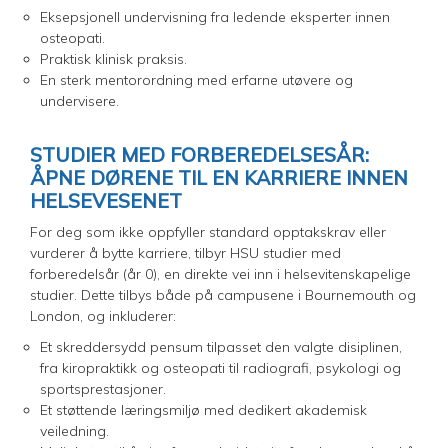
Eksepsjonell undervisning fra ledende eksperter innen
osteopati.
Praktisk klinisk praksis.
En sterk mentorordning med erfarne utøvere og
undervisere.
STUDIER MED FORBEREDELSESÅR:
ÅPNE DØRENE TIL EN KARRIERE INNEN
HELSEVESENET
For deg som ikke oppfyller standard opptakskrav eller
vurderer å bytte karriere, tilbyr HSU studier med
forberedelsår (år 0), en direkte vei inn i helsevitenskapelige
studier. Dette tilbys både på campusene i Bournemouth og
London, og inkluderer:
Et skreddersydd pensum tilpasset den valgte disiplinen,
fra kiropraktikk og osteopati til radiografi, psykologi og
sportsprestasjoner.
Et støttende læringsmiljø med dedikert akademisk
veiledning.