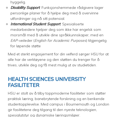
hyggelig.
Disability Support
: Funksjonshemmede rådgivere lager
personlige planer for å hjelpe deg med å overvinne
utfordringer og nå sitt potensial.
International Student Support
: Spesialiserte
medarbeidere hjelper deg som ikke har engelsk som
morsmål med å utvikle dine språkkunnskaper, med en
EAP
-veileder (
English for Academic Purposes
) tilgjengelig
for løpende støtte
Med et sterkt engasjement for din velferd sørger HSU for at
alle har de verktøyene og den støtten du trenger for å
trives, utvikle deg og få mest mulig ut av studietiden.
HEALTH SCIENCES UNIVERSITY
FASILITETER
HSU er stolt av å tilby toppmoderne fasiliteter som støtter
praktisk læring, banebrytende forskning og en berikende
studentopplevelse. Med campus i Bournemouth og London
gir fasilitetene deg tilgang til den nyeste teknologien,
spesialutstyr og dynamiske læringsmiljøer.