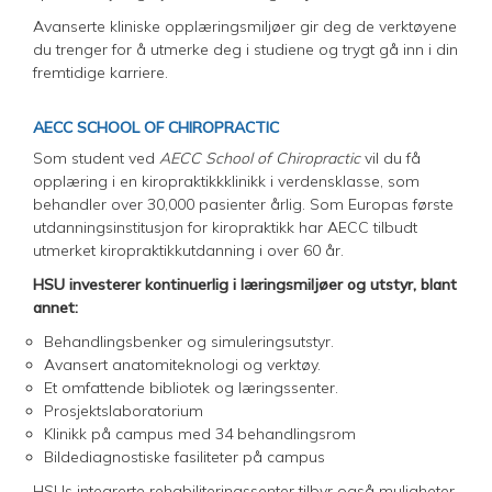
Avanserte kliniske opplæringsmiljøer gir deg de verktøyene
du trenger for å utmerke deg i studiene og trygt gå inn i din
fremtidige karriere.
AECC SCHOOL OF CHIROPRACTIC
Som student ved
AECC School of Chiropractic
vil du få
opplæring i en kiropraktikkklinikk i verdensklasse, som
behandler over 30,000 pasienter årlig. Som Europas første
utdanningsinstitusjon for kiropraktikk har AECC tilbudt
utmerket kiropraktikkutdanning i over 60 år.
HSU investerer kontinuerlig i læringsmiljøer og utstyr, blant
annet:
Behandlingsbenker og simuleringsutstyr.
Avansert anatomiteknologi og verktøy.
Et omfattende bibliotek og læringssenter.
Prosjektslaboratorium
Klinikk på campus med 34 behandlingsrom
Bildediagnostiske fasiliteter på campus
HSUs integrerte rehabiliteringssenter tilbyr også muligheter