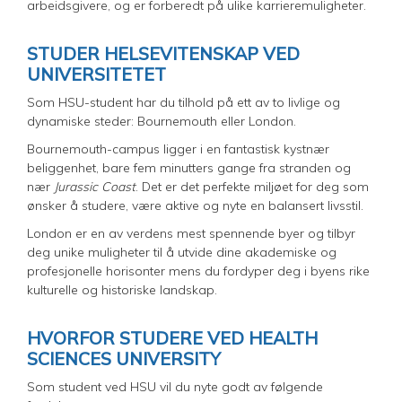
arbeidsgivere, og er forberedt på ulike karrieremuligheter.
STUDER HELSEVITENSKAP VED
UNIVERSITETET
Som HSU-student har du tilhold på ett av to livlige og
dynamiske steder: Bournemouth eller London.
Bournemouth-campus ligger i en fantastisk kystnær
beliggenhet, bare fem minutters gange fra stranden og
nær
Jurassic Coast
. Det er det perfekte miljøet for deg som
ønsker å studere, være aktive og nyte en balansert livsstil.
London er en av verdens mest spennende byer og tilbyr
deg unike muligheter til å utvide dine akademiske og
profesjonelle horisonter mens du fordyper deg i byens rike
kulturelle og historiske landskap.
HVORFOR STUDERE VED HEALTH
SCIENCES UNIVERSITY
Som student ved HSU vil du nyte godt av følgende