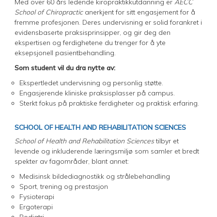
Med over 60 års ledende kiropraktikkutdanning er
AECC
School of Chiropractic
anerkjent for sitt engasjement for å
fremme profesjonen. Deres undervisning er solid forankret i
evidensbaserte praksisprinsipper, og gir deg den
ekspertisen og ferdighetene du trenger for å yte
eksepsjonell pasientbehandling.
Som student vil du dra nytte av:
Ekspertledet undervisning og personlig støtte.
Engasjerende kliniske praksisplasser på campus.
Sterkt fokus på praktiske ferdigheter og praktisk erfaring.
SCHOOL OF HEALTH AND REHABILITATION SCIENCES
School of Health and Rehabilitation Sciences
tilbyr et
levende og inkluderende læringsmiljø som samler et bredt
spekter av fagområder, blant annet:
Medisinsk bildediagnostikk og strålebehandling
Sport, trening og prestasjon
Fysioterapi
Ergoterapi
Podiatri