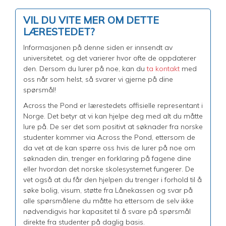
VIL DU VITE MER OM DETTE
LÆRESTEDET?
Informasjonen på denne siden er innsendt av
universitetet, og det varierer hvor ofte de oppdaterer
den. Dersom du lurer på noe, kan du
ta kontakt
med
oss når som helst, så svarer vi gjerne på dine
spørsmål!
Across the Pond er lærestedets offisielle representant i
Norge. Det betyr at vi kan hjelpe deg med alt du måtte
lure på. De ser det som positivt at søknader fra norske
studenter kommer via Across the Pond, ettersom de
da vet at de kan spørre oss hvis de lurer på noe om
søknaden din, trenger en forklaring på fagene dine
eller hvordan det norske skolesystemet fungerer. De
vet også at du får den hjelpen du trenger i forhold til å
søke bolig, visum, støtte fra Lånekassen og svar på
alle spørsmålene du måtte ha ettersom de selv ikke
nødvendigvis har kapasitet til å svare på spørsmål
direkte fra studenter på daglig basis.