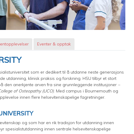
entopplevelser
Eventer & opptak
ERSITY
ialistuniversitet som er dedikert til å utdanne neste generasjons
 utdanning, klinisk praksis og forskning. HSU tilbyr et stort
å den anerkjente arven fra sine grunnleggende institusjoner
–
College of Osteopathy (UCO)
. Med campus i Bournemouth og
opplevelse innen flere helsevitenskapelige fagretninger.
S UNIVERSITY
sevitenskap og som har en rik tradisjon for utdanning innen
byr spesialistutdanning innen sentrale helsevitenskapelige