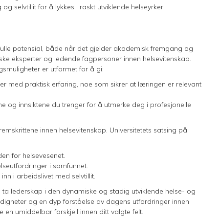
g selvtillit for å lykkes i raskt utviklende helseyrker.
t fulle potensial, både når det gjelder akademisk fremgang og
ske eksperter og ledende fagpersoner innen helsevitenskap.
gsmuligheter er utformet for å gi:
r med praktisk erfaring, noe som sikrer at læringen er relevant
ne og innsiktene du trenger for å utmerke deg i profesjonelle
 fremskrittene innen helsevitenskap. Universitetets satsing på
den for helsevesenet.
elseutfordringer i samfunnet.
n i arbeidslivet med selvtillit.
 ta lederskap i den dynamiske og stadig utviklende helse- og
erdigheter og en dyp forståelse av dagens utfordringer innen
 en umiddelbar forskjell innen ditt valgte felt.