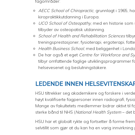
fagområder:
AECC School of Chiropractic
, grunnlagt i 1965, ha
kiropraktikkutdanning i Europa.
UCO School of Osteopathy
, med en historie som 
tilbyder av osteopatisk utdanning.
School of Health and Rehabilitation Sciences
tilby
treningsprestasjoner, fysioterapi, ergoterapi, fot
Health Business School
, med beliggenhet i London
De har også et eget
Centre for Workforce and Sy
tilbyr omfattende faglige utviklingsprogrammer fo
helsevesenet og beslutningstakere.
LEDENDE INNEN HELSEVITENSKA
HSU tiltrekker seg akademikere og forskere i verd
høyt kvalifiserte fagpersoner innen radiografi, fysi
Mange av fakultetets medlemmer bidrar aktivt til f
sterke bånd til NHS (
National Health System
– det 
HSU har et globalt rykte og fortsetter å forme frem
selvtillit som gjør at du kan ha en varig innvirknin