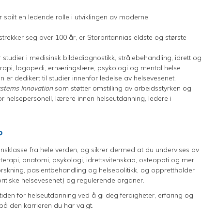
r spilt en ledende rolle i utviklingen av moderne
strekker seg over 100 år, er Storbritannias eldste og største
r studier i medisinsk bildediagnostikk, strålebehandling, idrett og
terapi, logopedi, ernæringslære, psykologi og mental helse.
 er dedikert til studier innenfor ledelse av helsevesenet.
stems Innovation
som støtter omstilling av arbeidsstyrken og
r helsepersonell, lærere innen helseutdanning, ledere i
P
ensklasse fra hele verden, og sikrer dermed at du undervises av
oterapi, anatomi, psykologi, idrettsvitenskap, osteopati og mer.
orskning, pasientbehandling og helsepolitikk, og opprettholder
britiske helsevesenet) og regulerende organer.
tiden for helseutdanning ved å gi deg ferdigheter, erfaring og
g på den karrieren du har valgt.