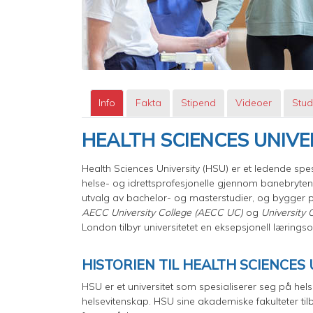
Info
Fakta
Stipend
Videoer
Stud
HEALTH SCIENCES UNIV
Health Sciences University (HSU) er et ledende spes
helse- og idrettsprofesjonelle gjennom banebrytende
utvalg av bachelor- og masterstudier, og bygger p
AECC University College (AECC UC)
og
University 
London tilbyr universitetet en eksepsjonell lærings
HISTORIEN TIL HEALTH SCIENCE
HSU er et universitet som spesialiserer seg på hel
helsevitenskap. HSU sine akademiske fakulteter til