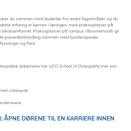
obber du sammen med studenter fra andre fagområder og du
raktisk erfaring er kjernen i læringen, med praksisplasser på
g i lokalsamfunnet. Praksisplasser på campus i Bournemouth gir
g yte pasientbehandling sammen med fysioterapeuter,
fysiologer og flere.
osteopatisk utdannelse har
UCO School of Osteopathy
mer enn
nnen osteopati.
undervisere.
 ÅPNE DØRENE TIL EN KARRIERE INNEN