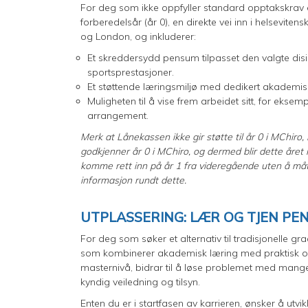
For deg som ikke oppfyller standard opptakskrav el
forberedelsår (år 0), en direkte vei inn i helsevit
og London, og inkluderer:
Et skreddersydd pensum tilpasset den valgte disipl
sportsprestasjoner.
Et støttende læringsmiljø med dedikert akademisk
Muligheten til å vise frem arbeidet sitt, for eksem
arrangement.
Merk at Lånekassen ikke gir støtte til år 0 i MChiro
godkjenner år 0 i MChiro, og dermed blir dette året i
komme rett inn på år 1 fra videregående uten å mått
informasjon rundt dette.
UTPLASSERING: LÆR OG TJEN PE
For deg som søker et alternativ til tradisjonelle g
som kombinerer akademisk læring med praktisk oppl
masternivå, bidrar til å løse problemet med mangel
kyndig veiledning og tilsyn.
Enten du er i startfasen av karrieren, ønsker å utvikl