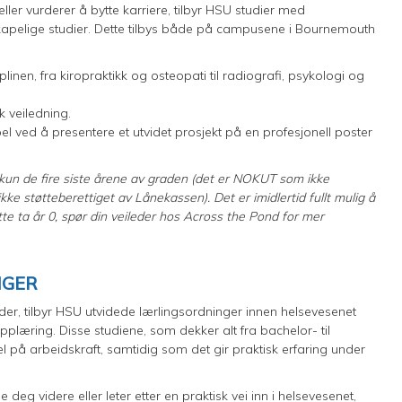
ler vurderer å bytte karriere, tilbyr HSU studier med
enskapelige studier. Dette tilbys både på campusene i Bournemouth
inen, fra kiropraktikk og osteopati til radiografi, psykologi og
 veiledning.
pel ved å presentere et utvidet prosjekt på en profesjonell poster
, kun de fire siste årene av graden (det er NOKUT som ikke
kke støtteberettiget av Lånekassen). Det er imidlertid fullt mulig å
e ta år 0, spør din veileder hos Across the Pond for mer
NGER
rader, tilbyr HSU utvidede lærlingsordninger innen helsevesenet
æring. Disse studiene, som dekker alt fra bachelor- til
 på arbeidskraft, samtidig som det gir praktisk erfaring under
e deg videre eller leter etter en praktisk vei inn i helsevesenet,