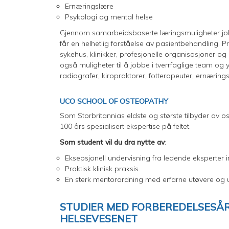
Ernæringslære
Psykologi og mental helse
Gjennom samarbeidsbaserte læringsmuligheter j
får en helhetlig forståelse av pasientbehandling. P
sykehus, klinikker, profesjonelle organisasjoner o
også muligheter til å jobbe i tverrfaglige team o
radiografer, kiropraktorer, fotterapeuter, ernærings
UCO SCHOOL OF OSTEOPATHY
Som Storbritannias eldste og største tilbyder av 
100 års spesialisert ekspertise på feltet.
Som student vil du dra nytte av
:
Eksepsjonell undervisning fra ledende eksperter i
Praktisk klinisk praksis.
En sterk mentorordning med erfarne utøvere og 
STUDIER MED FORBEREDELSESÅR:
HELSEVESENET