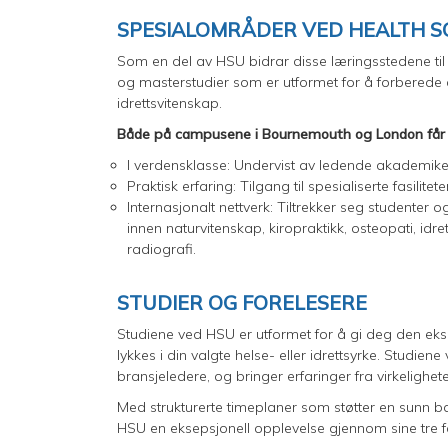
SPESIALOMRÅDER VED HEALTH S
Som en del av HSU bidrar disse læringsstedene til 
og masterstudier som er utformet for å forberede d
idrettsvitenskap.
Både på campusene i Bournemouth og London får 
I verdensklasse: Undervist av ledende akademikere
Praktisk erfaring: Tilgang til spesialiserte fasilite
Internasjonalt nettverk: Tiltrekker seg studenter
innen naturvitenskap, kiropraktikk, osteopati, idre
radiografi.
STUDIER OG FORELESERE
Studiene ved HSU er utformet for å gi deg den ekspe
lykkes i din valgte helse- eller idrettsyrke. Studi
bransjeledere, og bringer erfaringer fra virkelighe
Med strukturerte timeplaner som støtter en sunn bal
HSU en eksepsjonell opplevelse gjennom sine tre fo