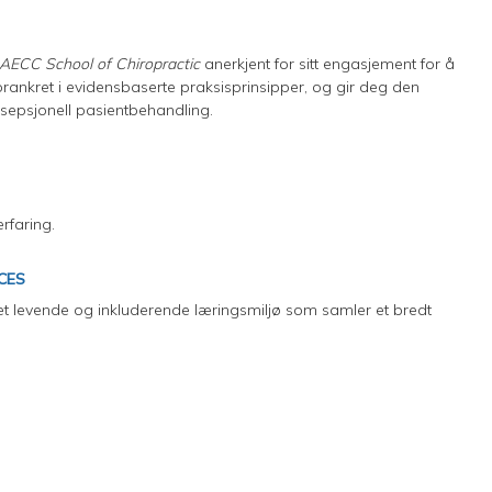
AECC School of Chiropractic
anerkjent for sitt engasjement for å
rankret i evidensbaserte praksisprinsipper, og gir deg den
eksepsjonell pasientbehandling.
erfaring.
ENCES
r et levende og inkluderende læringsmiljø som samler et bredt