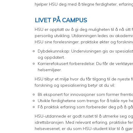
hjelper HSU deg med å tilegne ferdigheter, erfaring o
LIVET PÅ CAMPUS
HSU er opptatt av å gi deg muligheten til å nå sit
personlig utvikling. Utdanningen ledes av akademi
HSU sine forelesninger, praktiske økter og forsknin
Dybdekunnskap: Undervisningen gis av spesialiste
og oppdatert.
Karrierefokusert forberedelse: Du får de verktøye
helsemiljøer.
HSU tilbyr et miljø hvor du får tilgang til de nyeste
forskning og spesialisering betyr at du vil:
Bli eksponert for innovasjoner som former fremti
Utvikle ferdighetene som trengs for å takle nye h
Få praktisk erfaring som forbereder deg på å gå in
HSU-utdannede er godt rustet til å utmerke seg og
idrettsbransjen. Med relevant erfaring, praktiske f
helsevesenet, er du som HSU-student klar til å gjøre