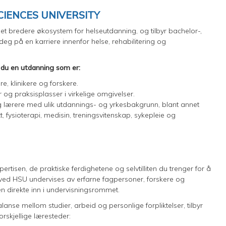
CIENCES UNIVERSITY
et bredere økosystem for helseutdanning, og tilbyr bachelor-,
eg på en karriere innenfor helse, rehabilitering og
du en utdanning som er:
, klinikere og forskere.
ter og praksisplasser i virkelige omgivelser.
 og lærere med ulik utdannings- og yrkesbakgrunn, blant annet
tt, fysioterapi, medisin, treningsvitenskap, sykepleie og
rtisen, de praktiske ferdighetene og selvtilliten du trenger for å
ene ved HSU undervises av erfarne fagpersoner, forskere og
ten direkte inn i undervisningsrommet.
anse mellom studier, arbeid og personlige forpliktelser, tilbyr
rskjellige læresteder: