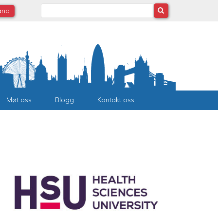
Search
land
Møt oss
Blogg
Kontakt oss