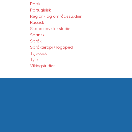
Polsk
Portugisisk
Region- og områdestudier
Russisk
Skandinaviske studier
Spansk
Språk
Språkterapi / logoped
Tsjekkisk
Tysk
Vikingstudier