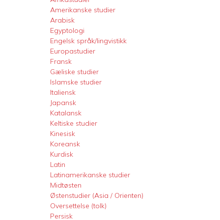
Amerikanske studier
Arabisk
Egyptologi
Engelsk språk/lingvistikk
Europastudier
Fransk
Gæliske studier
Islamske studier
Italiensk
Japansk
Katalansk
Keltiske studier
Kinesisk
Koreansk
Kurdisk
Latin
Latinamerikanske studier
Midtøsten
Østenstudier (Asia / Orienten)
Oversettelse (tolk)
Persisk