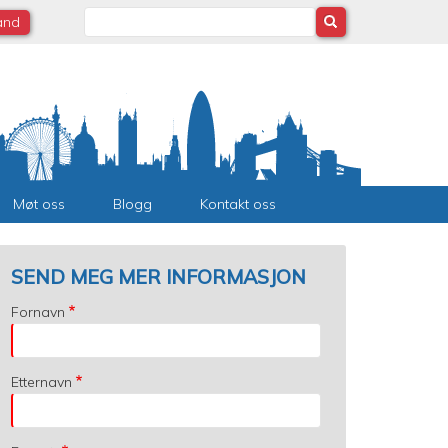
Search
land
Møt oss
Blogg
Kontakt oss
SEND MEG MER INFORMASJON
Fornavn
Etternavn