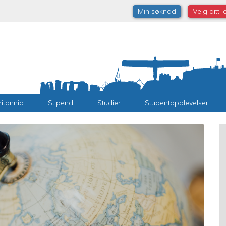
Min søknad
Velg ditt 
ritannia
Stipend
Studier
Studentopplevelser