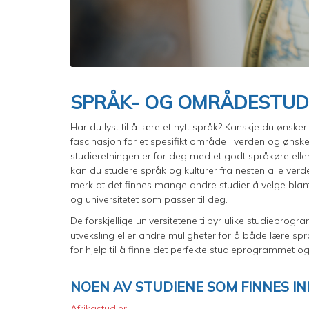
SPRÅK- OG OMRÅDESTUD
Har du lyst til å lære et nytt språk? Kanskje du ønsk
fascinasjon for et spesifikt område i verden og ønske
studieretningen er for deg med et godt språkøre elle
kan du studere språk og kulturer fra nesten alle ver
merk at det finnes mange andre studier å velge blant.
og universitetet som passer til deg.
De forskjellige universitetene tilbyr ulike studiepro
utveksling eller andre muligheter for å både lære sp
for hjelp til å finne det perfekte studieprogrammet og 
NOEN AV STUDIENE SOM FINNES IN
Afrikastudier