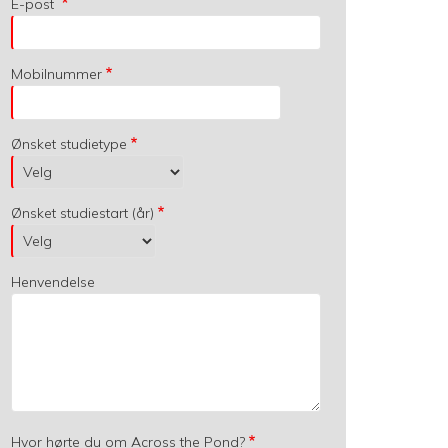
E-post
Mobilnummer
Ønsket studietype
Ønsket studiestart (år)
Henvendelse
Hvor hørte du om Across the Pond?