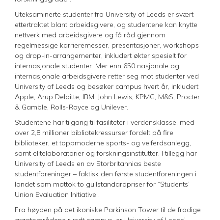
Uteksaminerte studenter fra University of Leeds er svært
ettertraktet blant arbeidsgivere, og studentene kan knytte
nettverk med arbeidsgivere og få råd gjennom
regelmessige karrieremesser, presentasjoner, workshops
og drop-in-arrangementer, inkludert økter spesielt for
internasjonale studenter. Mer enn 650 nasjonale og
internasjonale arbeidsgivere retter seg mot studenter ved
University of Leeds og besøker campus hvert år, inkludert
Apple, Arup Deloitte, IBM, John Lewis, KPMG, M&S, Procter
& Gamble, Rolls-Royce og Unilever.
Studentene har tilgang til fasiliteter i verdensklasse, med
over 2,8 millioner bibliotekressurser fordelt på fire
biblioteker, et toppmoderne sports- og velferdsanlegg,
samt elitelaboratorier og forskningsinstitutter. I tillegg har
University of Leeds en av Storbritannias beste
studentforeninger – faktisk den første studentforeningen i
landet som mottok to gullstandardpriser for “Students’
Union Evaluation Initiative”.
Fra høyden på det ikoniske Parkinson Tower til de frodige