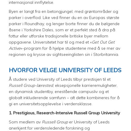
internasjonal innflytelse.
Byen er langt fra en betongjungel, med grøntområder og
parker i overflod. Like ved finner du en av Europas største
parker i Roundhay, og lenger borte finner du de bølgende
åsene i Yorkshire Dales, som er et perfekt sted å dra på
fottur eller utforske tradisjonelle britiske byer mellom
oppgavene. Universitetet har til og med et «
Get Out Get
Active
»-program for å hjelpe studentene med å se mer av
regionen og krysse av sightseeinglisten sin i Storbritannia.
HVORFOR VELGE UNIVERSITY OF LEEDS
Å studere ved University of Leeds tilbyr prestisjen til et
Russell Group-lærested
, eksepsjonelle karrieremuligheter,
en dynamisk studentby, enestående campusliv og et
globalt inkluderende samfunn – alt dette kombineres for å
gi en universitetsopplevelse i verdensklasse.
1.
Prestigious, Research-Intensive Russell Group University
Som medlem av
Russell Group
er University of Leeds
anerkjent for verdensledende forskning og