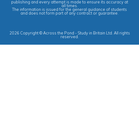
publishing and every attempt is made to ensure its accuracy at
all times.
The information is issued for the general guidance of students
and does not form part of any contract or guarantee.
2026 Copyright © Across the Pond - Study in Britain Ltd. All rights
reserved.