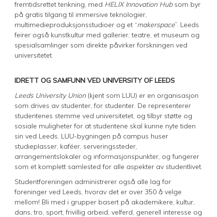
fremtidsrettet tenkning, med
HELIX Innovation Hub
som byr
på gratis tilgang til immersive teknologier,
multimedieproduksjonsstudioer og et “
makerspace
”. Leeds
feirer også kunstkultur med gallerier, teatre, et museum og
spesialsamlinger som direkte påvirker forskningen ved
universitetet.
IDRETT OG SAMFUNN VED UNIVERSITY OF LEEDS
Leeds University Union
(kjent som LUU) er en organisasjon
som drives av studenter, for studenter. De representerer
studentenes stemme ved universitetet, og tilbyr støtte og
sosiale muligheter for at studentene skal kunne nyte tiden
sin ved Leeds. LUU-bygningen på campus huser
studieplasser, kaféer, serveringssteder,
arrangementslokaler og informasjonspunkter, og fungerer
som et komplett samlested for alle aspekter av studentlivet.
Studentforeningen administrerer også alle lag for
foreninger ved Leeds, hvorav det er over 350 å velge
mellom! Bli med i grupper basert på akademikere, kultur,
dans, tro, sport, frivillig arbeid, velferd, generell interesse og