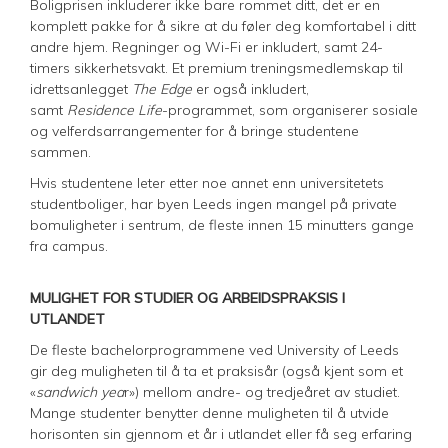
Boligprisen inkluderer ikke bare rommet ditt, det er en
komplett pakke for å sikre at du føler deg komfortabel i ditt
andre hjem. Regninger og Wi-Fi er inkludert, samt 24-
timers sikkerhetsvakt. Et premium treningsmedlemskap til
idrettsanlegget
The Edge
er også inkludert,
samt
Residence Life
-programmet, som organiserer sosiale
og velferdsarrangementer for å bringe studentene
sammen.
Hvis studentene leter etter noe annet enn universitetets
studentboliger, har byen Leeds ingen mangel på private
bomuligheter i sentrum, de fleste innen 15 minutters gange
fra campus.
MULIGHET FOR STUDIER OG ARBEIDSPRAKSIS I
UTLANDET
De fleste bachelorprogrammene ved University of Leeds
gir deg muligheten til å ta et praksisår (også kjent som et
«
sandwich yea
r») mellom andre- og tredjeåret av studiet.
Mange studenter benytter denne muligheten til å utvide
horisonten sin gjennom et år i utlandet eller få seg erfaring