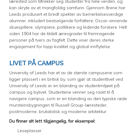
lærested som tiltrekker seg studenter fra hele verden, og
kan skryte av et mangfoldig samfunn. Gjennom årene har
Leeds produsert et bredt spekter av bemerkelsesverdige
alumner, inkludert bestselgende forfattere, Oscar-vinnende
skuespillere, olympiere, politikere og ledende forskere. Helt
siden 1904 har de tildelt æresgrader til fremragende
personer på tvers av fagfelt. Dette viser deres sterke
engasjement for topp kvalitet og global innflytelse.
LIVET PÅ CAMPUS
University of Leeds har et av de største campusene som
ligger plassert i en britisk by, som gjør at studentlivet ved
University of Leeds er en blanding av studentmiljøet på
campus og bylivet. Studentene venner seg raskt til å
navigere campus, som er en blanding av den typiske røde
mursteinsbygningen til Russell Group-læresteder,
postmoderne, brutalistisk og moderne arkitektur.
Du finner alt lett tilgjengelig, for eksempel:
· Leseplasser