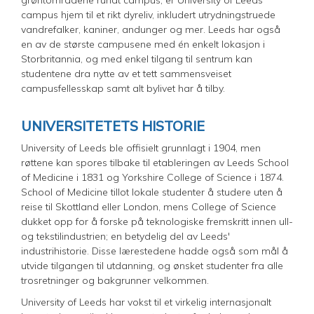
grøntområdene rundt campus, er University of Leeds’
campus hjem til et rikt dyreliv, inkludert utrydningstruede
vandrefalker, kaniner, andunger og mer. Leeds har også
en av de største campusene med én enkelt lokasjon i
Storbritannia, og med enkel tilgang til sentrum kan
studentene dra nytte av et tett sammensveiset
campusfellesskap samt alt bylivet har å tilby.
UNIVERSITETETS HISTORIE
University of Leeds ble offisielt grunnlagt i 1904, men
røttene kan spores tilbake til etableringen av Leeds School
of Medicine i 1831 og Yorkshire College of Science i 1874.
School of Medicine tillot lokale studenter å studere uten å
reise til Skottland eller London, mens College of Science
dukket opp for å forske på teknologiske fremskritt innen ull-
og tekstilindustrien; en betydelig del av Leeds'
industrihistorie. Disse lærestedene hadde også som mål å
utvide tilgangen til utdanning, og ønsket studenter fra alle
trosretninger og bakgrunner velkommen.
University of Leeds har vokst til et virkelig internasjonalt