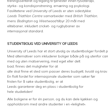
treningssenteret og tilgang til tjenester innen fysioterapi,
styrke- og kondisjonstrening, ernæring og psykologi.
Fasilitetene ved University of Leeds er uten sidestykke:
Leeds Triathlon Centre
samarbeider med
British Triathlon
,
mens
Bodington
og
Weetwood
tilbyr 20 mål med
elitebaner, inkludert cricket- og rugbybaner av
internasjonal standard.
STUDENTBOLIG VED UNIVERSITY OF LEEDS
University of Leeds har et stort utvalg av studentboliger fordelt
Med alternativer som inkluderer boliger både på og utenfor ca
med og uten matservering
,
med eget eller delt
bad, finnes det muligheter for at
alle skal finne et sted som passer deres budsjett, livsstil og krav.
En flott fordel for internasjonale studenter som søker før
fristen for å søke studentbolig, er at
Leeds garanterer deg en plass i studentbolig for
hele studietiden!
Alle boligene er for én person, og du kan dele kjøkken og
oppholdsrom med andre studenter i en «leilighet».