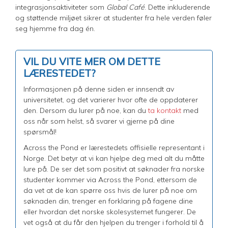
integrasjonsaktiviteter som
Global Café
. Dette inkluderende
og støttende miljøet sikrer at studenter fra hele verden føler
seg hjemme fra dag én.
VIL DU VITE MER OM DETTE
LÆRESTEDET?
Informasjonen på denne siden er innsendt av
universitetet, og det varierer hvor ofte de oppdaterer
den. Dersom du lurer på noe, kan du
ta kontakt
med
oss når som helst, så svarer vi gjerne på dine
spørsmål!
Across the Pond er lærestedets offisielle representant i
Norge. Det betyr at vi kan hjelpe deg med alt du måtte
lure på. De ser det som positivt at søknader fra norske
studenter kommer via Across the Pond, ettersom de
da vet at de kan spørre oss hvis de lurer på noe om
søknaden din, trenger en forklaring på fagene dine
eller hvordan det norske skolesystemet fungerer. De
vet også at du får den hjelpen du trenger i forhold til å