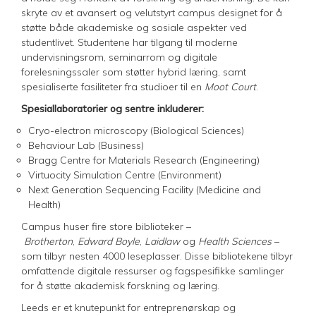
skryte av et avansert og velutstyrt campus designet for å
støtte både akademiske og sosiale aspekter ved
studentlivet. Studentene har tilgang til moderne
undervisningsrom, seminarrom og digitale
forelesningssaler som støtter hybrid læring, samt
spesialiserte fasiliteter fra studioer til en
Moot Court
.
Spesiallaboratorier og sentre inkluderer:
Cryo-electron microscopy (Biological Sciences)
Behaviour Lab (Business)
Bragg Centre for Materials Research (Engineering)
Virtuocity Simulation Centre (Environment)
Next Generation Sequencing Facility (Medicine and
Health)
Campus huser fire store biblioteker –
Brotherton
,
Edward Boyle
,
Laidlaw
og
Health Sciences
–
som tilbyr nesten 4000 leseplasser. Disse bibliotekene tilbyr
omfattende digitale ressurser og fagspesifikke samlinger
for å støtte akademisk forskning og læring.
Leeds er et knutepunkt for entreprenørskap og