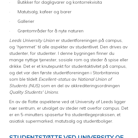
· Butikker for dagligvarer og kontorrekvisita
· Matutsalg, kafeer og barer
· Gallerier
· Grøntområder for å nyte naturen
Leeds University Union
er studentforeningen på campus,
og “hjemmet” til alle aspekter av studentlivet. Den drives av
studenter, for studenter. I denne bygningen finner du
mange nyttige tjenester, sosiale rom og steder å spise eller
drikke. Det er et knutepunkt for studentaktivitet på campus,
og det var den første studentforeningen i Storbritannia
som ble tildelt
Excellent-status
av
National Union of
Students (NUS)
som en del av akkrediteringsordningen
Quality Students' Unions
.
En av de flotte aspektene ved at University of Leeds ligger
nær sentrum, er utvalget av steder rett overfor campus. Det
er en 5-minutters spasertur fra studentlegepraksisen, et
asiatisk supermarked, matutsalg og studentboliger.
STUDENTSTØTTE VED UNIVERSITY OF