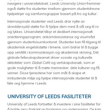
navigere i universitetslivet.
Leeds University Union
fremmer
også støtte fra studenter imellom gjennom studentdrevne
hjelpelinjer og samfunnsgrupper basert på tro og kultur.
Internasjonale studenter ved Leeds drar nytte av
skreddersydd støtte for å hjelpe dem med å slå seg til ro
og lykkes. Universitetet tilbyr et dedikert internasjonalt
orienteringsprogram, ankomstassistanse og visumråd
gjennom studentvisumkontoret. Studenter kan få tilgang til
akademisk engelskstøtte i timene, som bidrar til å bygge
opp selvtillit i kommunikasjon og akademisk skriving. Det
globale fellesskapsteamet driver sosiale og kulturelle
aktiviteter som
Global Café
og vertskapsbesøk, som er
gode muligheter til å møte mennesker, dele kulturer og få
venner. Disse tjenestene har som mål å skape et
innbydende miljø og hjelpe internasjonale studenter til å
føle seg hjemme i Leeds.
UNIVERSITY OF LEEDS FASILITETER
University of Leeds fortsetter å investere i sine fasiliteter for
å holde seg i forkant av forskning og undervisning. De kan