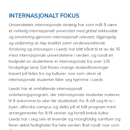
INTERNASJONALT FOKUS
Universitetets internasjonale strategi har som mål å være
et
«virkelig internasjonalt universitet med global rekkevidde
og innvirkning gjennom internasjonalt relevant, tilgjengelig
og utdanning av høy kvalitet samt verdensendrende
forskning og innovasjon.»
Leeds har blitt kåret til et av de 35
mest internasjonale universitetene i verden, og rundt en
tredjedel av studentene er internasjonale fra over 135
forskjellige land. Det finnes mange studentforeninger
basert på felles tro og kulturer, noe som sikrer at
internasjonale studenter føler seg hjemme i Leeds.
Leeds har et omfattende internasjonalt
orienteringsprogram, der internasjonale studenter inviteres
til å ankomme to uker før studiestart, for å slå seg til ro i
byen, utforske campus og delta på et fullt program med
arrangementer for å få venner og forstå britisk kultur.
Leeds har i seg selv et levende og mangfoldig samfunn og
feirer aktivt festligheter fra hele verden året rundt, noe som