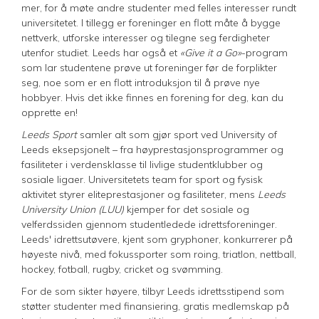
mer, for å møte andre studenter med felles interesser rundt
universitetet. I tillegg er foreninger en flott måte å bygge
nettverk, utforske interesser og tilegne seg ferdigheter
utenfor studiet. Leeds har også et
«Give it a Go»
-program
som lar studentene prøve ut foreninger før de forplikter
seg, noe som er en flott introduksjon til å prøve nye
hobbyer. Hvis det ikke finnes en forening for deg, kan du
opprette en!
Leeds Sport
samler alt som gjør sport ved University of
Leeds eksepsjonelt – fra høyprestasjonsprogrammer og
fasiliteter i verdensklasse til livlige studentklubber og
sosiale ligaer. Universitetets team for sport og fysisk
aktivitet styrer eliteprestasjoner og fasiliteter, mens
Leeds
University Union (LUU)
kjemper for det sosiale og
velferdssiden gjennom studentledede idrettsforeninger.
Leeds' idrettsutøvere, kjent som gryphoner, konkurrerer på
høyeste nivå, med fokussporter som roing, triatlon, nettball,
hockey, fotball, rugby, cricket og svømming.
For de som sikter høyere, tilbyr Leeds idrettsstipend som
støtter studenter med finansiering, gratis medlemskap på