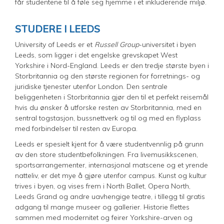
får studentene til å føle seg hjemme i et inkluderende miljø.
STUDERE I LEEDS
University of Leeds er et
Russell Group
-universitet i byen
Leeds, som ligger i det engelske grevskapet West
Yorkshire i Nord-England. Leeds er den tredje største byen i
Storbritannia og den største regionen for forretnings- og
juridiske tjenester utenfor London. Den sentrale
beliggenheten i Storbritannia gjør den til et perfekt reisemål
hvis du ønsker å utforske resten av Storbritannia, med en
sentral togstasjon, bussnettverk og til og med en flyplass
med forbindelser til resten av Europa.
Leeds er spesielt kjent for å være studentvennlig på grunn
av den store studentbefolkningen. Fra livemusikkscenen,
sportsarrangementer, internasjonal matscene og et yrende
natteliv, er det mye å gjøre utenfor campus. Kunst og kultur
trives i byen, og vises frem i North Ballet, Opera North,
Leeds Grand og andre uavhengige teatre, i tillegg til gratis
adgang til mange museer og gallerier. Historie flettes
sammen med modernitet og feirer Yorkshire-arven og