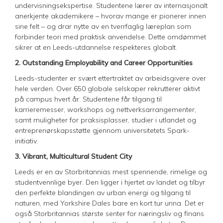
undervisningsekspertise. Studentene lærer av internasjonalt
anerkjente akademikere – hvorav mange er pionerer innen
sine felt – og drar nytte av en tverrfaglig læreplan som
forbinder teori med praktisk anvendelse. Dette omdømmet
sikrer at en Leeds-utdannelse respekteres globalt.
2. Outstanding Employability and Career Opportunities
Leeds-studenter er svært ettertraktet av arbeidsgivere over
hele verden. Over 650 globale selskaper rekrutterer aktivt
på campus hvert år. Studentene får tilgang til
karrieremesser, workshops og nettverksarrangementer,
samt muligheter for praksisplasser, studier i utlandet og
entreprenørskapsstøtte gjennom universitetets Spark-
initiativ.
3. Vibrant, Multicultural Student City
Leeds er en av Storbritannias mest spennende, rimelige og
studentvennlige byer. Den ligger i hjertet av landet og tilbyr
den perfekte blandingen av urban energi og tilgang til
naturen, med Yorkshire Dales bare en kort tur unna. Det er
også Storbritannias største senter for næringsliv og finans