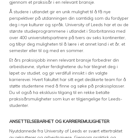
gjennom et praksisår i en relevant bransje.
Å studere i utlandet gir en unik mulighet til å få nye
perspektiver på utdanningen din samtidig som du fordyper
deg i nye kulturer og språk. University of Leeds har et av de
største studieprogrammene i utlandet i Storbritannia med
over 400 universitetspartnere på tvers av seks kontinenter,
og tilbyr deg muligheten til å lære i et annet land i et år, et
semester eller til og med en sommer.
Et års praksisjobb innen relevant bransje forbedrer din
arbeidsevne, styrker ferdighetene du har tilegnet deg i
løpet av studiet, og gir verdifull innsikt i din valgte
karrierevei. Hvert fakultet har sitt eget dedikerte team for å
støtte studentene med å finne og søke på praksisplasser.
Du vil også ha eksklusiv tilgang til en rekke betalte
praksisårsmuligheter som kun er tilgjengelige for Leeds-
studenter.
ANSETTELSEBARHET OG KARRIEREMULIGHETER
Nyutdannede fra University of Leeds er svært ettertraktet
av rekrutterer og arbeidsgivere. Gjennom praktisk og