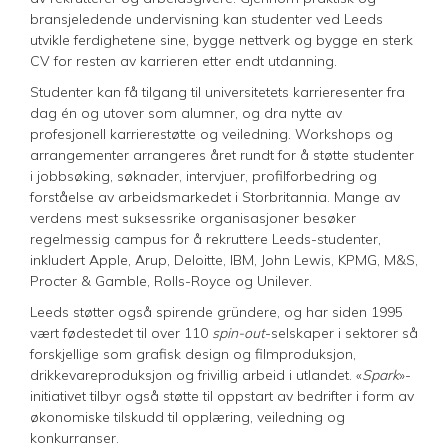
bransjeledende undervisning kan studenter ved Leeds
utvikle ferdighetene sine, bygge nettverk og bygge en sterk
CV for resten av karrieren etter endt utdanning.
Studenter kan få tilgang til universitetets karrieresenter fra
dag én og utover som alumner, og dra nytte av
profesjonell karrierestøtte og veiledning. Workshops og
arrangementer arrangeres året rundt for å støtte studenter
i jobbsøking, søknader, intervjuer, profilforbedring og
forståelse av arbeidsmarkedet i Storbritannia. Mange av
verdens mest suksessrike organisasjoner besøker
regelmessig campus for å rekruttere Leeds-studenter,
inkludert Apple, Arup, Deloitte, IBM, John Lewis, KPMG, M&S,
Procter & Gamble, Rolls-Royce og Unilever.
Leeds støtter også spirende gründere, og har siden 1995
vært fødestedet til over 110
spin-out
-selskaper i sektorer så
forskjellige som grafisk design og filmproduksjon,
drikkevareproduksjon og frivillig arbeid i utlandet. «
Spark
»-
initiativet tilbyr også støtte til oppstart av bedrifter i form av
økonomiske tilskudd til opplæring, veiledning og
konkurranser.