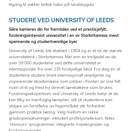
tilgang til vakker britisk natur på landsbygda.
STUDERE VED UNIVERSITY OF LEEDS
Sikre karrieren din for fremtiden ved et prestisjefylt,
forskningsintensivt universitet i en av Storbritannias mest
spennende og studentvennlige byer.
University of Leeds ble etablert i 1904 og er et av de største
universitetene i Storbritannia. Mer enn en tredjedel av de
over 39 000 studentene ved dette universitetet er
internasjonale, fra over 135 forskjellige land. Fra dag én vil
studentene studere blant internasjonalt anerkjente og
inspirerende akademikere som jobber i fronten av sine felt;
noen vil til og med ha skrevet lærebøkene som brukes.
Forskningsekspertisen ved University of Leeds betyr at de
kan tilby en tverrfaglig læreplan, slik at studentene kan
utdype sin forståelse av fagområdet sitt, forbedret
gjennom praktisk læring. Velg mellom en rekke
gradsspesialiseringer, inkludert profesjonelle kurs, felles
“Honours”-programmer, integrerte mastergrader og
forskningsgrader.