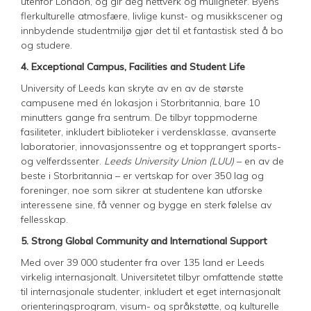
utenfor London, og gir deg nettverk og muligheter. Byens
flerkulturelle atmosfære, livlige kunst- og musikkscener og
innbydende studentmiljø gjør det til et fantastisk sted å bo
og studere.
4. Exceptional Campus, Facilities and Student Life
University of Leeds kan skryte av en av de største
campusene med én lokasjon i Storbritannia, bare 10
minutters gange fra sentrum. De tilbyr toppmoderne
fasiliteter, inkludert biblioteker i verdensklasse, avanserte
laboratorier, innovasjonssentre og et topprangert sports-
og velferdssenter.
Leeds University Union (LUU)
– en av de
beste i Storbritannia – er vertskap for over 350 lag og
foreninger, noe som sikrer at studentene kan utforske
interessene sine, få venner og bygge en sterk følelse av
fellesskap.
5. Strong Global Community and International Support
Med over 39 000 studenter fra over 135 land er Leeds
virkelig internasjonalt. Universitetet tilbyr omfattende støtte
til internasjonale studenter, inkludert et eget internasjonalt
orienteringsprogram, visum- og språkstøtte, og kulturelle