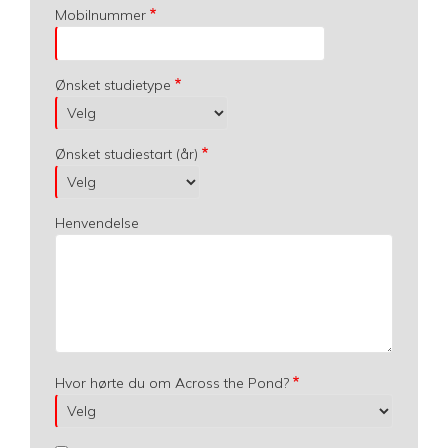
Mobilnummer
Ønsket studietype
Ønsket studiestart (år)
Henvendelse
Hvor hørte du om Across the Pond?