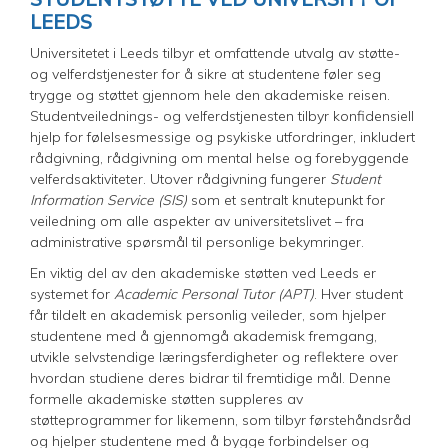
LEEDS
Universitetet i Leeds tilbyr et omfattende utvalg av støtte-
og velferdstjenester for å sikre at studentene føler seg
trygge og støttet gjennom hele den akademiske reisen.
Studentveilednings- og velferdstjenesten tilbyr konfidensiell
hjelp for følelsesmessige og psykiske utfordringer, inkludert
rådgivning, rådgivning om mental helse og forebyggende
velferdsaktiviteter. Utover rådgivning fungerer
Student
Information Service (SIS)
som et sentralt knutepunkt for
veiledning om alle aspekter av universitetslivet – fra
administrative spørsmål til personlige bekymringer.
En viktig del av den akademiske støtten ved Leeds er
systemet for
Academic Personal Tutor (APT)
. Hver student
får tildelt en akademisk personlig veileder, som hjelper
studentene med å gjennomgå akademisk fremgang,
utvikle selvstendige læringsferdigheter og reflektere over
hvordan studiene deres bidrar til fremtidige mål. Denne
formelle akademiske støtten suppleres av
støtteprogrammer for likemenn, som tilbyr førstehåndsråd
og hjelper studentene med å bygge forbindelser og