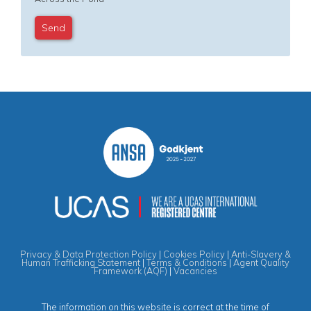
Privacy & Data Protection Policy
|
Cookies Policy
|
Anti-Slavery &
Human Trafficking Statement
|
Terms & Conditions
|
Agent Quality
Framework (AQF)
|
Vacancies
The information on this website is correct at the time of