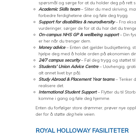
spørsmål og sørge for at du holder deg på rett s
Academic Skills team
– Sliter du med skriving, ma
forbedre ferdighetene dine og føle deg trygg.
Support for disabilities & neurodiversity
– Fra eksa
vurderinger, sørger de for at du har det du trenge
On-campus NHS GP & wellbeing support
– Din fy
er her når du trenger dem.
Money advice
– Enten det gjelder budsjettering, 
hjelpe deg med å holde orden på økonomien din
24/7 campus security
– Føl deg trygg og støttet til
Students’ Union Advice Centre
– Uavhengig, gratis
alt annet livet byr på).
Study Abroad & Placement Year teams
– Tenker 
realisere det.
International Student Support
– Flytter du til Sto
komme i gang og føle deg hjemme.
Enten du forfølger store drømmer, prøver nye opple
der for å støtte
deg
hele veien.
ROYAL HOLLOWAY FASILITETER