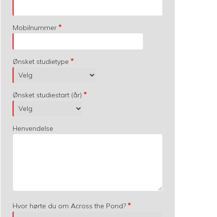
Mobilnummer
Ønsket studietype
Ønsket studiestart (år)
Henvendelse
Hvor hørte du om Across the Pond?