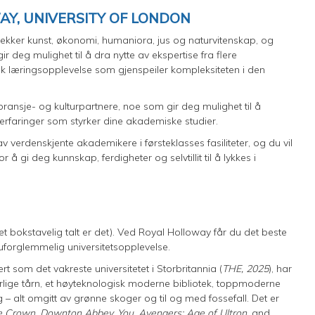
AY, UNIVERSITY OF LONDON
ekker kunst, økonomi, humaniora, jus og naturvitenskap, og
deg mulighet til å dra nytte av ekspertise fra flere
k læringsopplevelse som gjenspeiler kompleksiteten i den
ansje- og kulturpartnere, noe som gir deg mulighet til å
 erfaringer som styrker dine akademiske studier.
av verdenskjente akademikere i førsteklasses fasiliteter, og du vil
å gi deg kunnskap, ferdigheter og selvtillit til å lykkes i
t bokstavelig talt er det). Ved Royal Holloway får du det beste
 uforglemmelig universitetsopplevelse.
 som det vakreste universitetet i Storbritannia (
THE, 2025
), har
yrlige tårn, et høyteknologisk moderne bibliotek, toppmoderne
 – alt omgitt av grønne skoger og til og med fossefall. Det er
e Crown, Downton Abbey, You, Avengers: Age of Ultron,
and