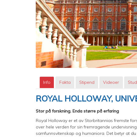
Info
Fakta
Stipend
Videoer
Stud
ROYAL HOLLOWAY, UNIV
Stor på forskning. Enda større på erfaring
Royal Holloway er et av Storbritannias fremste for
over hele verden for sin fremragende undervisning
samfunnsvitenskap og humaniora. Det betyr at du ik