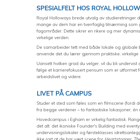
SPESIALFELT HOS ROYAL HOLLOW
Royal Holloways brede utvalg av studieretninger d
mange av dem har en tverrfaglig tilnærming som gir 
fagområder. Dette sikrer en rikere og mer dynamis
virkelige verden.
De samarbeider tett med både lokale og globale br
anvende det du lærer gjennom praktiske, virkelige
Uansett hvilken grad du velger, vil du bli undervist 
følge et karrierefokusert pensum som er utformet for 
arbeidslivet og videre.
LIVET PÅ CAMPUS
Studer et sted som føles som en filmscene (fordi de
fra begge verdener – to fantastiske lokasjoner, én
Hovedcampus i Egham er virkelig fantastisk. Rangert
det alt: det ikoniske Founder's Building med event
undervisningslokaler og førsteklasses idrettsanlegg
ikke rart at de har vært scene for
Heartstopper, Th