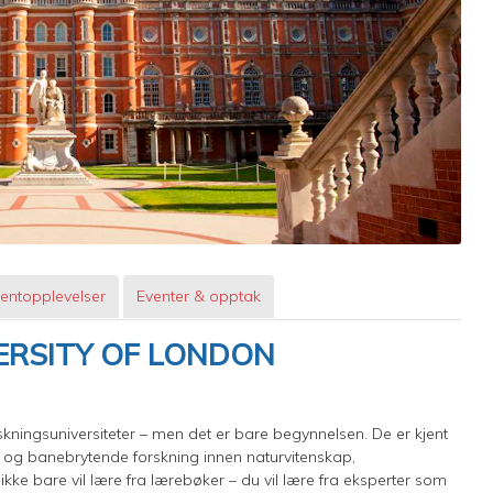
entopplevelser
Eventer & opptak
ERSITY OF LONDON
skningsuniversiteter – men det er bare begynnelsen. De er kjent
 og banebrytende forskning innen naturvitenskap,
ke bare vil lære fra lærebøker – du vil lære fra eksperter som