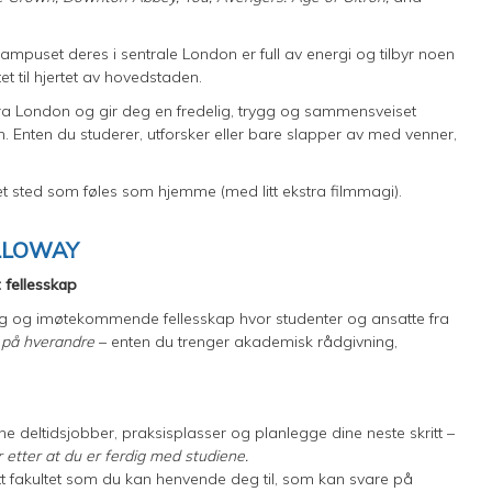
mpuset deres i sentrale London er full av energi og tilbyr noen
tet til hjertet av hovedstaden.
a London og gir deg en fredelig, trygg og sammensveiset
. Enten du studerer, utforsker eller bare slapper av med venner,
r et sted som føles som hjemme (med litt ekstra filmmagi).
OLLOWAY
 fellesskap
ig og imøtekommende fellesskap hvor studenter og ansatte fra
r på hverandre
– enten du trenger akademisk rådgivning,
inne deltidsjobber, praksisplasser og planlegge dine neste skritt –
r etter at du er ferdig med studiene.
tt fakultet som du kan henvende deg til, som kan svare på