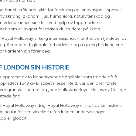
ensklasse når du vil.
 har et strålende rykte for forskning og innovasjon – spesielt
iv skriving, økonomi, jus, humaniora, naturvitenskap og
r ledende innen sine felt, ved hjelp av toppmoderne
liotek som er bygget for måten du studerer på i dag.
Royal Holloway virkelig internasjonalt – omtrent en fjerdedel av
kt på mangfold, globale forbindelser og å gi deg ferdighetene
or karrieren din fører deg.
F LONDON SIN HISTORIE
ble opprettet av to banebrytende høgskoler som trodde på å
prettet i 1849 av Elizabeth Jesser Reid, var den aller første
 senere grunnla Thomas og Jane Holloway Royal Holloway College
rettede ånd.
t Royal Holloway i dag. Royal Holloway er stolt av sin historie,
ing tar for seg virkelige utfordringer, undervisningen
skap er globalt.