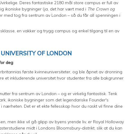
virkelige. Deres fantastiske 2180 mål store campus er full av
ig ikoniske bygninger (ja, det har vært med i
The Crown og
nutter med tog fra sentrum av London – så du får all spenningen i
sklasse, en vakker og trygg campus og enkel tilgang til en av
 UNIVERSITY OF LONDON
for deg
britannias første kvinneuniversiteter, og ble åpnet av dronning
re et inkluderende universitet hvor studenter fra alle bakgrunner
tter fra sentrum av London – og er virkelig fantastisk. Tenk
rk, ikoniske bygninger som det legendariske Founder's
 nærheten. Det er et ekte fellesskap hvor du raskt vil finne dine
en, men ikke vil gå glipp av byens yrende liv, er Royal Holloway
asterstudiene midt i Londons Bloomsbury-distrikt, slik at du kan