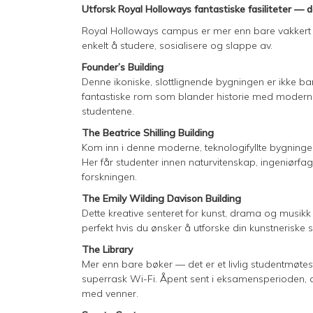
Utforsk Royal Holloways fantastiske fasiliteter —
Royal Holloways campus er mer enn bare vakkert – 
enkelt å studere, sosialisere og slappe av.
Founder’s Building
Denne ikoniske, slottlignende bygningen er ikke bar
fantastiske rom som blander historie med moderne
studentene.
The Beatrice Shilling Building
Kom inn i denne moderne, teknologifyllte bygnin
Her får studenter innen naturvitenskap, ingeniørfag
forskningen.
The Emily Wilding Davison Building
Dette kreative senteret for kunst, drama og musikk h
perfekt hvis du ønsker å utforske din kunstneriske 
The Library
Mer enn bare bøker — det er et livlig studentmøte
superrask Wi-Fi. Åpent sent i eksamensperioden, o
med venner.