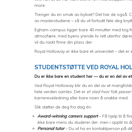
more.
Trenger du en smak av bylivet? Det har de også. Ca
av masterstudiene – så du vil fortsatt føle deg knyt
Egham-campus ligger bare 40 minutter med tog fr
atmosfære, med byens yrende liv rett utenfor døren
vil du raskt finne din plass der.
Royal Holloway er ikke bare et universitet – det e
STUDENTSTØTTE VED ROYAL H
Du er ikke bare en student her — du er en del av et
Ved Royal Holloway blir du en del av et mangfold
hele verden samles. Det er
et
sted hvor folk passe
karriereveiledning eller bare noen å snakke med.
Slik støtter de deg fra dag én:
Award-winning careers support
– Få hjelp til å f
ikke bare mens du studerer der, men i opptil
to å
Personal tutor
– Du vil ha en kontaktperson på di