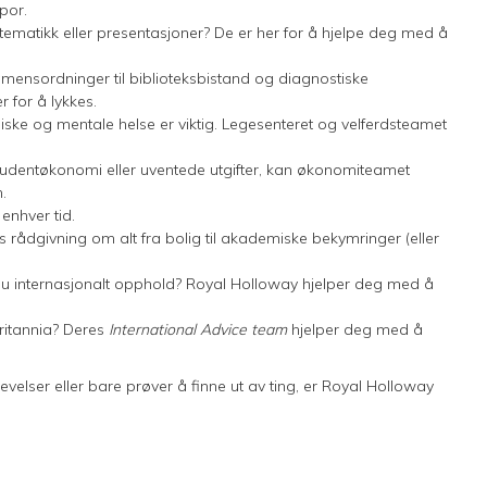
por.
tematikk eller presentasjoner? De er her for å hjelpe deg med å
mensordninger til biblioteksbistand og diagnostiske
r for å lykkes.
siske og mentale helse er viktig. Legesenteret og velferdsteamet
studentøkonomi eller uventede utgifter, kan økonomiteamet
.
 enhver tid.
 rådgivning om alt fra bolig til akademiske bekymringer (eller
du internasjonalt opphold? Royal Holloway hjelper deg med å
rbritannia? Deres
International Advice team
hjelper deg med å
velser eller bare prøver å finne ut av ting, er Royal Holloway