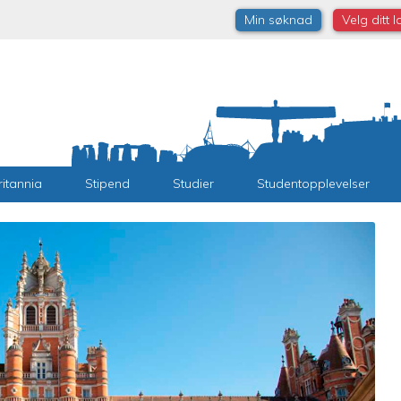
Min søknad
Velg ditt 
ritannia
Stipend
Studier
Studentopplevelser