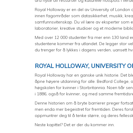
dra nytte av ressurser og kulturelle hotspots i verd
Royal Holloway er en del av University of London og
innen fagområder som datasikkerhet, musikk, kreat
samfunnsvitenskap. Du vil lære av eksperter som e
laboratorier, kreative studioer og et moderne bib
Med over 12 000 studenter fra mer enn 130 land er 
studentene kommer fra utlandet. De legger stor ve
du trenger for å lykkes i dagens verden, uansett hv
ROYAL HOLLOWAY, UNIVERSITY O
Royal Holloway har en ganske unik historie. Det 
åpne høyere utdanning for alle. Bedford College, op
høgskolen for kvinner i Storbritannia. Noen tiår
i 1886, også for kvinner, og med samme fremtids
Denne historien om å bryte barrierer preger fortsat
men enda mer begeistret for fremtiden. Deres forskn
oppmuntrer deg til å tenke større, og deres felles
Neste kapittel? Det er der du kommer inn.