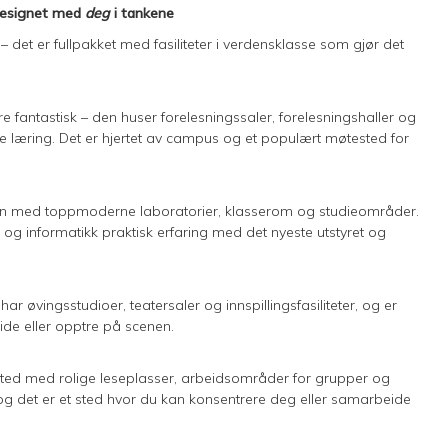
 designet med
deg
i tankene
det er fullpakket med fasiliteter i verdensklasse som gjør det
e fantastisk – den huser forelesningssaler, forelesningshaller og
 læring. Det er hjertet av campus og et populært møtested for
gen med toppmoderne laboratorier, klasserom og studieområder.
 og informatikk praktisk erfaring med det nyeste utstyret og
ar øvingsstudioer, teatersaler og innspillingsfasiliteter, og er
side eller opptre på scenen.
sted med rolige leseplasser, arbeidsområder for grupper og
g det er et sted hvor du kan konsentrere deg eller samarbeide