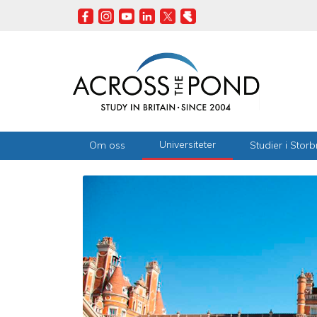
Skip
to
main
content
Universiteter
Om oss
Studier i Storb