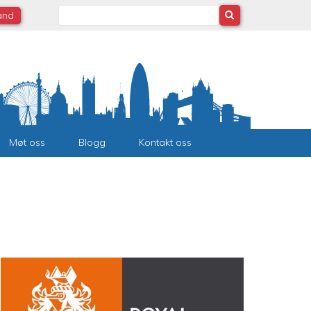
Search
land
Møt oss
Blogg
Kontakt oss