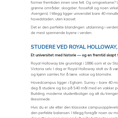
former fremtiden innen sine felt. Og omgivelsene? U
grønne områder, skogstier, fossefall og noen virkel
Avengers
). I tillegg ligger universitet bare 40 mi
hovedstaden, uten kaoset.
Det er den perfekte blandingen: utdanning i verden
de mest spennende byene i verden.
STUDERE VED ROYAL HOLLOWAY,
Et universitet med historie — og en fremtid skapt 
Royal Holloway ble grunnlagt i 1886 som et av Stor
Victoria selv. I dag er Royal Holloway stolt av å væ
og kjønn samles for å lære, vokse og blomstre.
Hovedcampus ligger i Egham, Surrey – bare 40 minu
deg å studere og bo på 540 mål med en vakker pa
Building, moderne studentboliger og alt du trenger i
likesinnede.
Hvis du er ute etter den klassiske campusopplevels
den perfekte balansen. I tillegg foregår noen av m