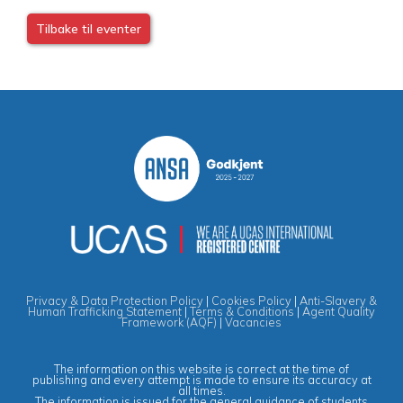
Tilbake til eventer
Privacy & Data Protection Policy
|
Cookies Policy
|
Anti-Slavery &
Human Trafficking Statement
|
Terms & Conditions
|
Agent Quality
Framework (AQF)
|
Vacancies
The information on this website is correct at the time of
publishing and every attempt is made to ensure its accuracy at
all times.
The information is issued for the general guidance of students