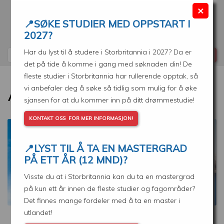
Skip
×
to
📍SØKE STUDIER MED OPPSTART I
main
Min søknad
Velg ditt land
2027?
content
Har du lyst til å studere i Storbritannia i 2027? Da er
Search
det på tide å komme i gang med søknaden din! De
fleste studier i Storbritannia har rullerende opptak, så
vi anbefaler deg å søke så tidlig som mulig for å øke
sjansen for at du kommer inn på ditt drømmestudie!
KONTAKT OSS FOR MER INFORMASJON!
📍
LYST TIL Å TA EN MASTERGRAD
PÅ ETT ÅR (12 MND)?
STUDIER I STORBRITANNIA
Visste du at i Storbritannia kan du ta en mastergrad
SABER MÁS
på kun ett år innen de fleste studier og fagområder?
Det finnes mange fordeler med å ta en master i
utlandet!