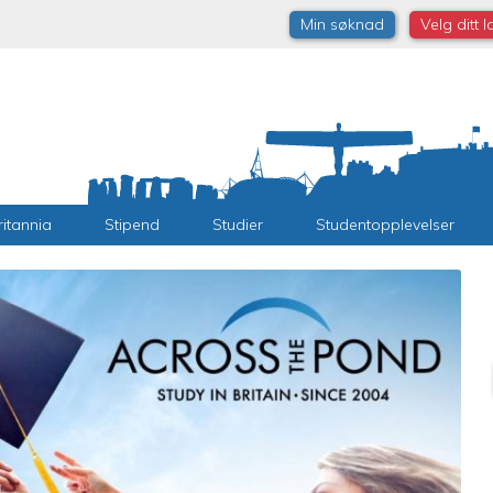
Min søknad
Velg ditt 
ritannia
Stipend
Studier
Studentopplevelser