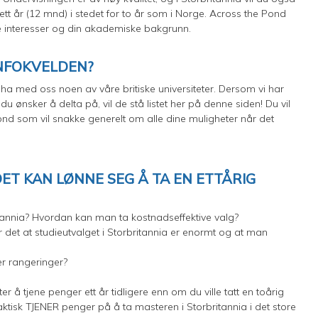
t år (12 mnd) i stedet for to år som i Norge. Across the Pond
ine interesser og din akademiske bakgrunn.
INFOKVELDEN?
i ha med oss noen av våre britiske universiteter. Dersom vi har
u ønsker å delta på, vil de stå listet her på denne siden! Du vil
ond som vil snakke generelt om alle dine muligheter når det
ET KAN LØNNE SEG Å TA EN ETTÅRIG
tannia? Hvordan kan man ta kostnadseffektive valg?
det at studieutvalget i Storbritannia er enormt og at man
 er rangeringer?
er å tjene penger ett år tidligere enn om du ville tatt en toårig
aktisk TJENER penger på å ta masteren i Storbritannia i det store