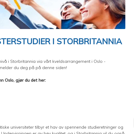
TERSTUDIER I STORBRITANNIA
vå i Storbritannia via vårt kveldsarrangement i Oslo -
o, melder du deg på på denne siden!
n Oslo, gjør du det her:
tiske universiteter tilbyr et hav av spennende studieretninger og
Undervisningen er av høy kvalitet, og i Storbritannia vil du også