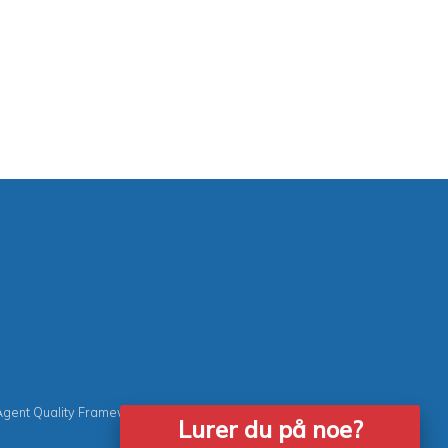
Agent Quality Framework (AQF)
|
Vacancies
Lurer du på noe?