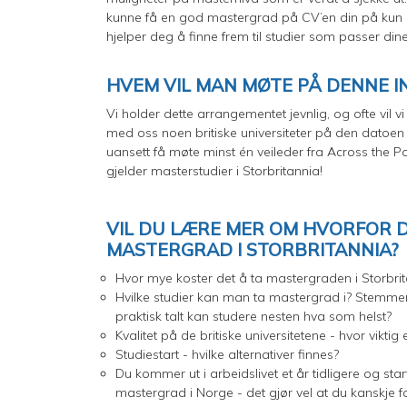
kunne få en god mastergrad på CV’en din på kun et
hjelper deg å finne frem til studier som passer d
HVEM VIL MAN MØTE PÅ DENNE 
Vi holder dette arrangementet jevnlig, og ofte vil v
med oss noen britiske universiteter på den datoen d
uansett få møte minst én veileder fra Across the P
gjelder masterstudier i Storbritannia!
VIL DU LÆRE MER OM HVORFOR D
MASTERGRAD I STORBRITANNIA?
Hvor mye koster det å ta mastergraden i Storbri
Hvilke studier kan man ta mastergrad i? Stemmer 
praktisk talt kan studere nesten hva som helst?
Kvalitet på de britiske universitetene - hvor viktig
Studiestart - hvilke alternativer finnes?
Du kommer ut i arbeidslivet et år tidligere og start
mastergrad i Norge - det gjør vel at du kanskje f