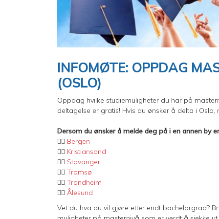
INFOMØTE: OPPDAG MAS
(OSLO)
Oppdag hvilke studiemuligheter du har på masterni
deltagelse er gratis! Hvis du ønsker å delta i Osl
Dersom du ønsker å melde deg på i en annen by en
👉🏼
Bergen
👉🏼
Kristiansand
👉🏼
Stavanger
👉🏼
Tromsø
👉🏼
Trondheim
👉🏼
Ålesund
Vet du hva du vil gjøre etter endt bachelorgrad? Bri
muligheter på masternivå som er verdt å sjekke ut. 