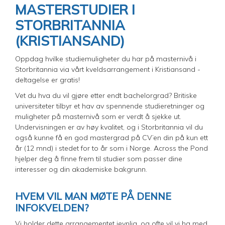
MASTERSTUDIER I
STORBRITANNIA
(KRISTIANSAND)
Oppdag hvilke studiemuligheter du har på masternivå i
Storbritannia via vårt kveldsarrangement i Kristiansand -
deltagelse er gratis!
Vet du hva du vil gjøre etter endt bachelorgrad? Britiske
universiteter tilbyr et hav av spennende studieretninger og
muligheter på masternivå som er verdt å sjekke ut.
Undervisningen er av høy kvalitet, og i Storbritannia vil du
også kunne få en god mastergrad på CV’en din på kun ett
år (12 mnd) i stedet for to år som i Norge. Across the Pond
hjelper deg å finne frem til studier som passer dine
interesser og din akademiske bakgrunn.
HVEM VIL MAN MØTE PÅ DENNE
INFOKVELDEN?
Vi holder dette arrangementet jevnlig, og ofte vil vi ha med