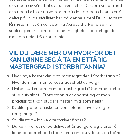
oss noen av våre britiske universiteter. Dersom vi har med
oss noen britiske universiteter på den datoen du ønsker å
delta på, vil de stå listet her på denne siden! Du vil uansett
få møte minst én veileder fra Across the Pond som vil
snakke generelt om alle dine muligheter når det gjelder
masterstudier i Storbritannia!
VIL DU LÆRE MER OM HVORFOR DET
KAN LØNNE SEG Å TA EN ETTÅRIG
MASTERGRAD I STORBRITANNIA?
Hvor mye koster det å ta mastergraden i Storbritannia?
Hvordan kan man ta kostnadseffektive valg?
Hvilke studier kan man ta mastergrad i? Stemmer det at
studieutvalget i Storbritannia er enormt og at man
praktisk talt kan studere nesten hva som helst?
Kvalitet på de britiske universitetene - hvor viktig er
rangeringer?
Studiestart - hvilke alternativer finnes?
Du kommer ut i arbeidslivet et år tidligere og starter å
tjene penger ett år tidligere enn om du ville tatt en toårig