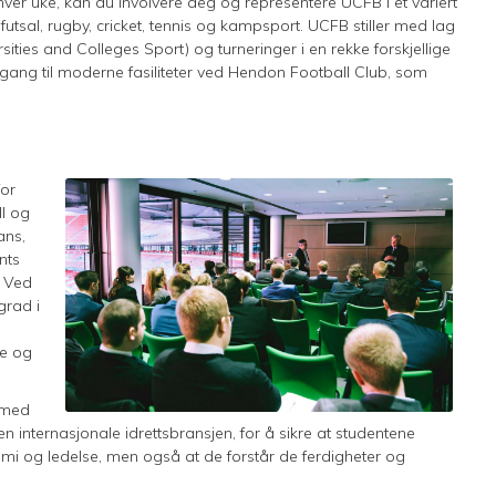
ver uke, kan du involvere deg og representere UCFB i et variert
l, futsal, rugby, cricket, tennis og kampsport. UCFB stiller med lag
rsities and Colleges Sport) og turneringer i en rekke forskjellige
gang til moderne fasiliteter ved Hendon Football Club, som
for
ll og
ans,
nts
. Ved
grad i
se og
 med
internasjonale idrettsbransjen, for å sikre at studentene
mi og ledelse, men også at de forstår de ferdigheter og