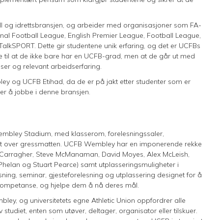
ll og idrettsbransjen, og arbeider med organisasjoner som FA-
onal Football League, English Premier League, Football League,
alkSPORT. Dette gir studentene unik erfaring, og det er UCFBs
 til at de ikke bare har en UCFB-grad, men at de går ut med
lser og relevant arbeidserfaring.
ey og UCFB Etihad, da de er på jakt etter studenter som er
sker å jobbe i denne bransjen.
bley Stadium, med klasserom, forelesningssaler,
ikt over gressmatten. UCFB Wembley har en imponerende rekke
ie Carragher, Steve McManaman, David Moyes, Alex McLeish,
e Phelan og Stuart Pearce) samt utplasseringsmuligheter i
ning, seminar, gjesteforelesning og utplassering designet for å
kompetanse, og hjelpe dem å nå deres mål.
mbley, og universitetets egne Athletic Union oppfordrer alle
av studiet, enten som utøver, deltager, organisator eller tilskuer.