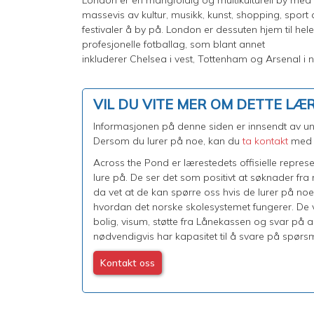
massevis av kultur, musikk, kunst, shopping, sport
festivaler å by på. London er dessuten hjem til hel
profesjonelle fotballag, som blant annet
inkluderer Chelsea i vest, Tottenham og Arsenal i 
VIL DU VITE MER OM DETTE LÆ
Informasjonen på denne siden er innsendt av univ
Dersom du lurer på noe, kan du
ta kontakt
med o
Across the Pond er lærestedets offisielle repres
lure på. De ser det som positivt at søknader fr
da vet at de kan spørre oss hvis de lurer på no
hvordan det norske skolesystemet fungerer. De ve
bolig, visum, støtte fra Lånekassen og svar på 
nødvendigvis har kapasitet til å svare på spørsm
Kontakt oss