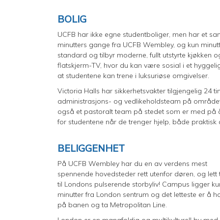
BOLIG
UCFB har ikke egne studentboliger, men har et sa
minutters gange fra UCFB Wembley, og kun minutt
standard og tilbyr moderne, fullt utstyrte kjøkken 
flatskjerm-TV, hvor du kan være sosial i et hyggeli
at studentene kan trene i luksuriøse omgivelser.
Victoria Halls har sikkerhetsvakter tilgjengelig 2
administrasjons- og vedlikeholdsteam på området f
også et pastoralt team på stedet som er med på å ska
for studentene når de trenger hjelp, både praktisk
BELIGGENHET
På UCFB Wembley har du en av verdens mest
spennende hovedsteder rett utenfor døren, og lett 
til Londons pulserende storbyliv! Campus ligger ku
minutter fra London sentrum og det letteste er å 
på banen og ta Metropolitan Line.
London er en mangfoldig og multikulturell by med