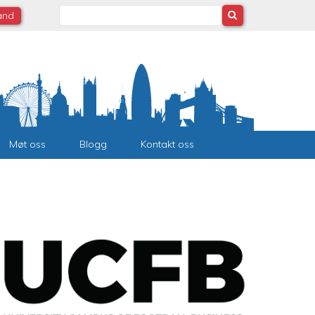
Search
land
Møt oss
Blogg
Kontakt oss