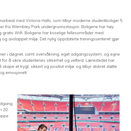
marbeid med Victoria Halls, som tilbyr moderne studentboliger 5
er fra Wembley Park undergrunnsstasjon. Boligene har høy
og gratis Wifi. Boligene har koselige fellesområder med
g og avslappet miljø. Det nylig oppdaterte treningssenteret gjør
4 timer i døgnet, samt overvåkning, eget adgangssystem, og egne
or å sikre studentenes sikkerhet og velferd. Lærestedet har
pe et trygt, sikkert og positivt miljø, og tilbyr diskret støtte
 og emosjonelt.
tilgang
n 20
hoppe