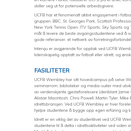
skiller seg ut for potensielle arbeidsgivere.
UCFB har et fenomenalt aktivt engasjement i fotba
gruppen, BBC, St. Georges Park, Scottish Professi
New York Tennis Open, ITV Sports, Sky Sports og T
mål å levere de beste avgangsstudentene ved å se
gode referanser, et nettverk av forretningsforbinde
Intervju er avgjørende for opptak ved UCFB Wembl
lidenskapelig opptatt av fotball eller idrett, og øn
FASILITETER
UCFB Wembley har sitt hovedcampus på selve Wem
seminarrom, biblioteker og media-suiter med uts
av verdenskjente gjesteforelesere (deriblant Jam
Alistair Macintosh, Chris Powell, Martin Tyler, Mik
idrettsbransjen. Ved UCFB Wembley er hver foreles
hjelpe studentene å bygge opp egen erfaring og 
Idrett er en viktig del av studentlivet ved UCFB We
studentene til å delta i idrettsaktiviteter ved siden 