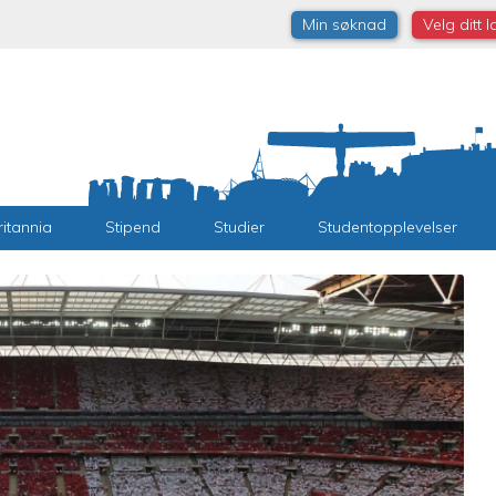
Min søknad
Velg ditt 
ritannia
Stipend
Studier
Studentopplevelser