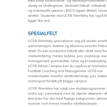
Med både konkurranse- og rekreasjonsaktiviteter h
utvalg av idrettsgrener, deriblant fotball, volleybal
og individuelle utøvere i BUCS-ligaen (British Unive
idretter. Studenter ved UCFB Wembley har også til
ligger like ved.
SPESIALFELT
UCFB Wembley spesialiserer seg på studier innen
administrasjon, ledelse og økonomi innenfor fotba
idrett. Du kan kombinere fotball eller idrett med fin
markedsføring, media, ledelse, juss, psykologi, eve
management, journalistikk, helse og broadcasting
UCFB Etihad Campus kan du også ta en bachelor
Football Coaching and Management. UCFB har
masterstudier innenfor idrettsvitenskap, juss, ledel
motorsport fordelt på begge campus.
UCFB Wembley har valgt sine studieprogrammer
omhu og i samarbeid med de største aktørene i den 
ikke bare har den best faglige bakgrunnen i økono
nyanser som kreves innenfor idrettsbransjen.