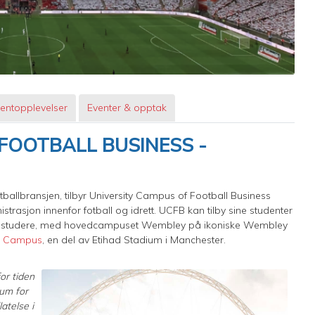
entopplevelser
Eventer & opptak
FOOTBALL BUSINESS -
tballbransjen, tilbyr University Campus of Football Business
trasjon innenfor fotball og idrett. UCFB kan tilby sine studenter
o og studere, med hovedcampuset Wembley på ikoniske Wembley
d Campus
, en del av Etihad Stadium i Manchester.
or tiden
sum for
atelse i