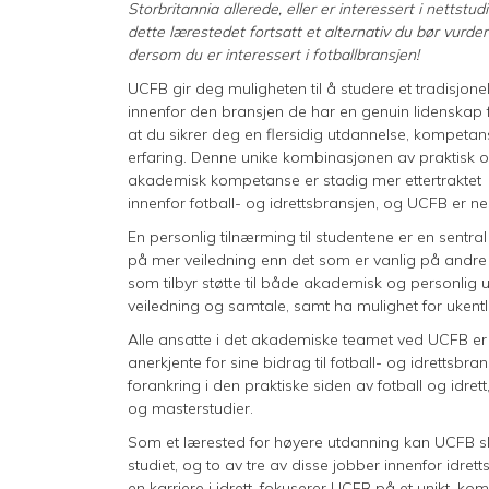
Storbritannia allerede, eller er interessert i nettstudi
dette lærestedet fortsatt et alternativ du bør vurde
dersom du er interessert i fotballbransjen!
UCFB gir deg muligheten til å studere et tradisjonel
innenfor den bransjen de har en genuin lidenskap fo
at du sikrer deg en flersidig utdannelse, kompeta
erfaring. Denne unike kombinasjonen av praktisk 
akademisk kompetanse er stadig mer ettertraktet
innenfor fotball- og idrettsbransjen, og UCFB er nes
En personlig tilnærming til studentene er en sentr
på mer veiledning enn det som er vanlig på andre 
som tilbyr støtte til både akademisk og personlig ut
veiledning og samtale, samt ha mulighet for ukent
Alle ansatte i det akademiske teamet ved UCFB er l
anerkjente for sine bidrag til fotball- og idrettsb
forankring i den praktiske siden av fotball og idr
og masterstudier.
Som et lærested for høyere utdanning kan UCFB skr
studiet, og to av tre av disse jobber innenfor idret
en karriere i idrett, fokuserer UCFB på et unikt, 