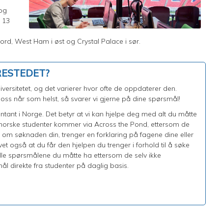
 og
e 13
nord, West Ham i øst og Crystal Palace i sør.
RESTEDET?
ersitetet, og det varierer hvor ofte de oppdaterer den.
ss når som helst, så svarer vi gjerne på dine spørsmål!
entant i Norge. Det betyr at vi kan hjelpe deg med alt du måtte
a norske studenter kommer via Across the Pond, ettersom de
e om søknaden din, trenger en forklaring på fagene dine eller
t også at du får den hjelpen du trenger i forhold til å søke
alle spørsmålene du måtte ha ettersom de selv ikke
ål direkte fra studenter på daglig basis.