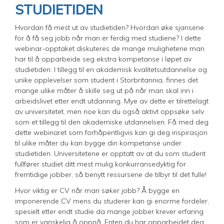
STUDIETIDEN
Hvordan få mest ut av studietiden? Hvordan øke sjansene
for å få seg jobb når man er ferdig med studiene? I dette
webinar-opptaket diskuteres de mange mulighetene man
har til å opparbeide seg ekstra kompetanse i løpet av
studietiden. I tillegg til en akademisk kvalitetsutdannelse og
unike opplevelser som student i Storbritannia, finnes det
mange ulike måter å skille seg ut på når man skal inn i
arbeidslivet etter endt utdanning. Mye av dette er tilrettelagt
av universitetet, men noe kan du også aktivt oppsøke selv
som et tillegg til den akademiske utdannelsen. Få med deg
dette webinaret som forhåpentligvis kan gi deg inspirasjon
til ulike måter du kan bygge din kompetanse under
studietiden. Universitetene er opptatt av at du som student
fullfører studiet ditt mest mulig konkurransedyktig for
fremtidige jobber, så benytt ressursene de tilbyr til det fulle!
Hvor viktig er CV når man søker jobb? Å bygge en
imponerende CV mens du studerer kan gi enorme fordeler,
spesielt etter endt studie da mange jobber krever erfaring
som er vanskelig å oppnå. Enten du har opparbeidet deg