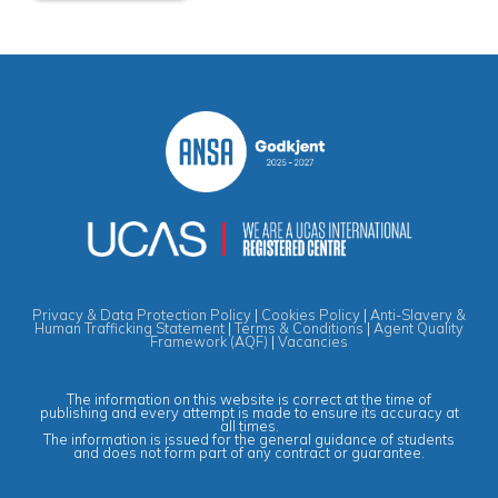
Privacy & Data Protection Policy
|
Cookies Policy
|
Anti-Slavery &
Human Trafficking Statement
|
Terms & Conditions
|
Agent Quality
Framework (AQF)
|
Vacancies
The information on this website is correct at the time of
publishing and every attempt is made to ensure its accuracy at
all times.
The information is issued for the general guidance of students
and does not form part of any contract or guarantee.