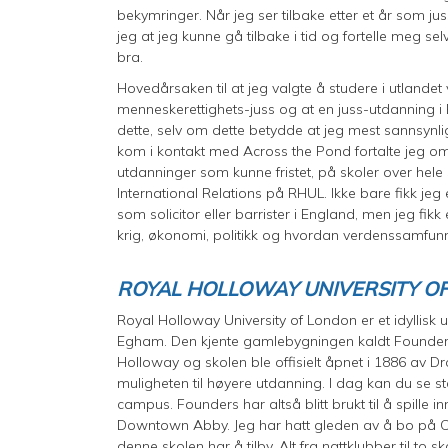
bekymringer. Når jeg ser tilbake etter et år som j
jeg at jeg kunne gå tilbake i tid og fortelle meg se
bra.
Hovedårsaken til at jeg valgte å studere i utlandet 
menneskerettighets-juss og at en juss-utdanning i E
dette, selv om dette betydde at jeg mest sannsynli
kom i kontakt med Across the Pond fortalte jeg om
utdanninger som kunne fristet, på skoler over hele
International Relations på RHUL. Ikke bare fikk jeg
som solicitor eller barrister i England, men jeg fi
krig, økonomi, politikk og hvordan verdenssamfunn
ROYAL HOLLOWAY UNIVERSITY O
Royal Holloway University of London er et idyllisk u
Egham. Den kjente gamlebygningen kaldt Founders 
Holloway og skolen ble offisielt åpnet i 1886 av Dr
muligheten til høyere utdanning. I dag kan du se
campus. Founders har altså blitt brukt til å spille
Downtown Abby. Jeg har hatt gleden av å bo på Cam
denne skolen har å tilby. Alt fra nattklubber til to 