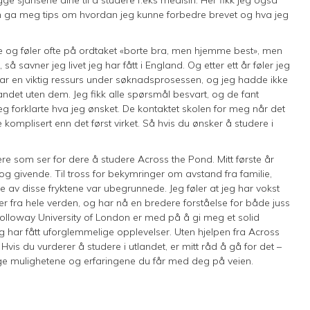
n ga meg tips om hvordan jeg kunne forbedre brevet og hva jeg
ge og føler ofte på ordtaket «borte bra, men hjemme best», men
så savner jeg livet jeg har fått i England. Og etter ett år føler jeg
ar en viktig ressurs under søknadsprosessen, og jeg hadde ikke
ndet uten dem. Jeg fikk alle spørsmål besvart, og de fant
eg forklarte hva jeg ønsket. De kontaktet skolen for meg når det
omplisert enn det først virket. Så hvis du ønsker å studere i
ere som ser for dere å studere Across the Pond. Mitt første år
g givende. Til tross for bekymringer om avstand fra familie,
 av disse fryktene var ubegrunnede. Jeg føler at jeg har vokst
r fra hele verden, og har nå en bredere forståelse for både juss
Holloway University of London er med på å gi meg et solid
eg har fått uforglemmelige opplevelser. Uten hjelpen fra Across
 Hvis du vurderer å studere i utlandet, er mitt råd å gå for det –
nge mulighetene og erfaringene du får med deg på veien.