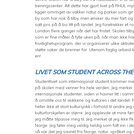
treningssenter. Alt dette har gjort livet på RHUL m
ligger omringet av vakker natur og parker som gir 
by som har nok å tilby, men ønsker du mer fart o
satt pris på å bo litt på landet. Jeg foretrekker et ro
London flere ganger når det har fristet. Skolen til
som er fine måter å fylle uken på, når man ikke har
frivillighetsprogram, der vi organiserer ulike akti
støtte saker de brenner for. Utenom faglig arbeid
en!
LIVET SOM STUDENT ACROSS TH
Studentlivet som internasjonal student kommer med
på skolen med venner fra hele verden. Jeg merker 
internasjonale studenter, siden vi havner litt i samme
å omstille oss til skikkene og kulturen i det lande
heller ikke et stort kultursjokk i forhold til andre 
kulturforskjellen er større. Jeg opplevde at mine fø
jeg måtte tilpasse meg til. Jeg merket at jeg ikke fik
Norge. Jeg føler meg veldig heldig som falt inn i den
så var det jeg savnet fra Norge, natur, språket og