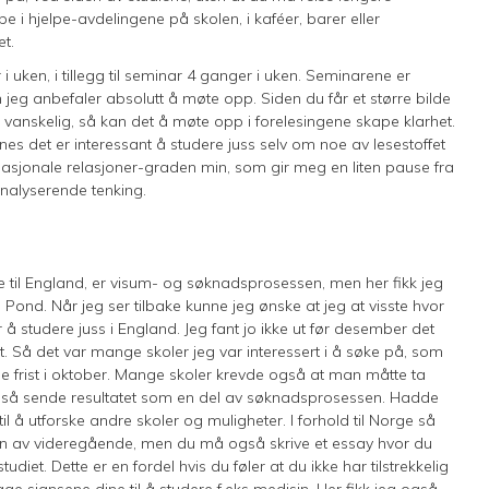
e i hjelpe-avdelingene på skolen, i kaféer, barer eller
t.
 uken, i tillegg til seminar 4 ganger i uken. Seminarene er
n jeg anbefaler absolutt å møte opp. Siden du får et større bilde
rt vanskelig, så kan det å møte opp i forelesingene skape klarhet.
es det er interessant å studere juss selv om noe av lesestoffet
nternasjonale relasjoner-graden min, som gir meg en liten pause fra
analyserende tenking.
te til England, er visum- og søknadsprosessen, men her fikk jeg
Pond. Når jeg ser tilbake kunne jeg ønske at jeg at visste hvor
 studere juss i England. Jeg fant jo ikke ut før desember det
et. Så det var mange skoler jeg var interessert i å søke på, som
dde frist i oktober. Mange skoler krevde også at man måtte ta
for å så sende resultatet som en del av søknadsprosessen. Hadde
il å utforske andre skoler og muligheter. I forhold til Norge så
tten av videregående, men du må også skrive et essay hvor du
iet. Dette er en fordel hvis du føler at du ikke har tilstrekkelig
ge sjansene dine til å studere f.eks medisin. Her fikk jeg også