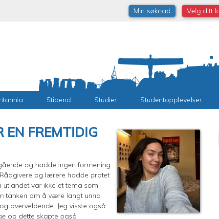
Min søknad
Velg ditt 
ritannia
Stipend
Studier
Studentopplevelser
 EN FREMTIDIG
eregående og hadde ingen formening
. Rådgivere og lærere hadde pratet
 utlandet var ikke et tema som
men tanken om å være langt unna
g overveldende. Jeg visste også
orge og dette skapte også