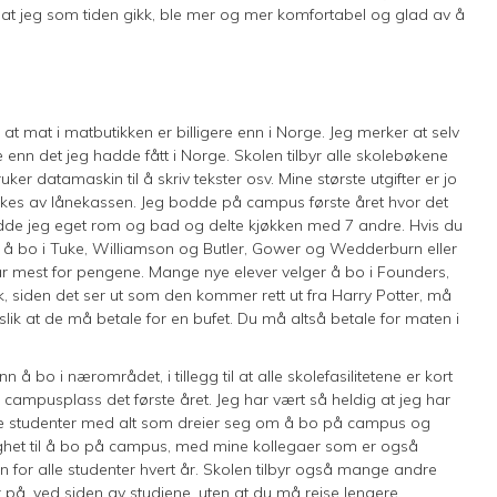
t at jeg som tiden gikk, ble mer og mer komfortabel og glad av å
at mat i matbutikken er billigere enn i Norge. Jeg merker at selv
enn det jeg hadde fått i Norge. Skolen tilbyr alle skolebøkene
uker datamaskin til å skriv tekster osv. Mine største utgifter er jo
kkes av lånekassen. Jeg bodde på campus første året hvor det
 hadde jeg eget rom og bad og delte kjøkken med 7 andre. Hvis du
eg å bo i Tuke, Williamson og Butler, Gower og Wedderburn eller
får mest for pengene. Mange nye elever velger å bo i Founders,
k, siden det ser ut som den kommer rett ut fra Harry Potter, må
, slik at de må betale for en bufet. Du må altså betale for maten i
å bo i nærområdet, i tillegg til at alle skolefasilitetene er kort
ampusplass det første året. Jeg har vært så heldig at jeg har
 nye studenter med alt som dreier seg om å bo på campus og
lighet til å bo på campus, med mine kollegaer som er også
 for alle studenter hvert år. Skolen tilbyr også mange andre
r på, ved siden av studiene, uten at du må reise lengere