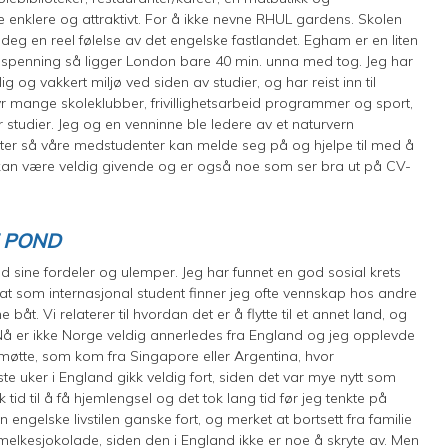
ye enklere og attraktivt. For å ikke nevne RHUL gardens. Skolen
deg en reel følelse av det engelske fastlandet. Egham er en liten
g spenning så ligger London bare 40 min. unna med tog. Jeg har
lig og vakkert miljø ved siden av studier, og har reist inn til
byr mange skoleklubber, frivillighetsarbeid programmer og sport,
 studier. Jeg og en venninne ble ledere av et naturvern
viteter så våre medstudenter kan melde seg på og hjelpe til med å
 kan være veldig givende og er også noe som ser bra ut på CV-
E POND
 sine fordeler og ulemper. Jeg har funnet en god sosial krets
at som internasjonal student finner jeg ofte vennskap hos andre
 båt. Vi relaterer til hvordan det er å flytte til et annet land, og
t. Nå er ikke Norge veldig annerledes fra England og jeg opplevde
jeg møtte, som kom fra Singapore eller Argentina, hvor
rste uker i England gikk veldig fort, siden det var mye nytt som
k tid til å få hjemlengsel og det tok lang tid før jeg tenkte på
 engelske livstilen ganske fort, og merket at bortsett fra familie
 melkesjokolade, siden den i England ikke er noe å skryte av. Men