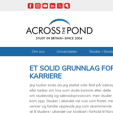
Skip
to
main
content
Om oss
Universiteter
Studier i Storb
ET SOLID GRUNNLAG FOR
KARRIERE
Jeg husker enda da jeg startet siste året på vid
eller tanker om hva som skulle komme etter dette
om studievalg og søknadsprosessen, men studier i
kom opp. Studier i utlandet var noe som fristet, 
venner og familie opplevde jeg som skremmende o
at å studere i utlandet var kostbart i forhold til N