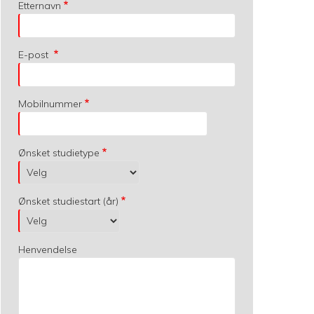
Etternavn
E-post
Mobilnummer
Ønsket studietype
Ønsket studiestart (år)
Henvendelse