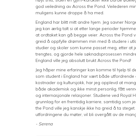
god veiledning av Across the Pond. Veilederen mi
muligens kunne droppe å ha med.
England har blitt mitt andre hjem. Jeg savner Nor
jeg kan ærlig talt si at etter lange perioder hjemme, 
at ordtaket kan gå begge veier. Across the Pond v
greid å oppfylle drømmen min med å studere i utla
studier og skoler som kunne passet meg, etter at j
trengtes, og gjorde hele søknadsprosessen mindre k
England ville jeg absolutt brukt Across the Pond!
Jeg håper mine erfaringer kan komme til hjelp til d
som student i England har vært både utfordrende o
kostnader og kultursjokk, har jeg opplevd at mange
både akademisk og ikke minst personlig, fått venne
og internasjonale relasjoner. Studiene ved Royal 
grunnlag for en fremtidig karriere, samtidig som j
the Pond ville jeg kanskje ikke ha greid å ta steget.
utfordringene du møter, vil bli overgått av de ma
- Serena