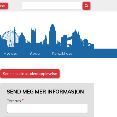
Search
land
Møt oss
Blogg
Kontakt oss
Send oss din studentopplevelse
SEND MEG MER INFORMASJON
Fornavn