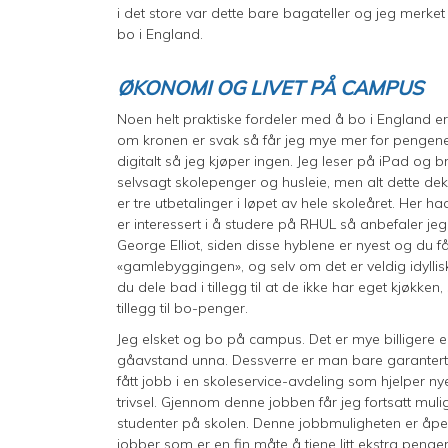
i det store var dette bare bagateller og jeg merke
bo i England.
ØKONOMI OG LIVET PÅ CAMPUS
Noen helt praktiske fordeler med å bo i England er 
om kronen er svak så får jeg mye mer for pengene 
digitalt så jeg kjøper ingen. Jeg leser på iPad og br
selvsagt skolepenger og husleie, men alt dette de
er tre utbetalinger i løpet av hele skoleåret. Her
er interessert i å studere på RHUL så anbefaler j
George Elliot, siden disse hyblene er nyest og du 
«gamlebyggingen», og selv om det er veldig idyllis
du dele bad i tillegg til at de ikke har eget kjøkken
tillegg til bo-penger.
Jeg elsket og bo på campus. Det er mye billigere enn 
gåavstand unna. Dessverre er man bare garantert c
fått jobb i en skoleservice-avdeling som hjelper
trivsel. Gjennom denne jobben får jeg fortsatt mu
studenter på skolen. Denne jobbmuligheten er åpen
jobber som er en fin måte å tjene litt ekstra penge