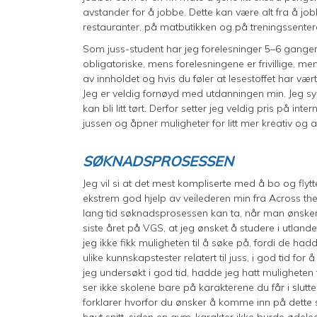
avstander for å jobbe. Dette kan være alt fra å jobb
restauranter, på matbutikken og på treningssentere
Som juss-student har jeg forelesninger 5–6 ganger i
obligatoriske, mens forelesningene er frivillige, me
av innholdet og hvis du føler at lesestoffet har væ
Jeg er veldig fornøyd med utdanningen min. Jeg syn
kan bli litt tørt. Derfor setter jeg veldig pris på i
jussen og åpner muligheter for litt mer kreativ og 
SØKNADSPROSESSEN
Jeg vil si at det mest kompliserte med å bo og flyt
ekstrem god hjelp av veilederen min fra Across the 
lang tid søknadsprosessen kan ta, når man ønsker å
siste året på VGS, at jeg ønsket å studere i utland
jeg ikke fikk muligheten til å søke på, fordi de ha
ulike kunnskapstester relatert til juss, i god tid 
jeg undersøkt i god tid, hadde jeg hatt muligheten t
ser ikke skolene bare på karakterene du får i slu
forklarer hvorfor du ønsker å komme inn på dette stud
høyt snitt, siden en gym-karakter ikke burde ødeleg