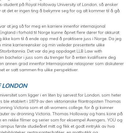
uss-student på Royal Holloway University of London, så ønsker
lv at det er ingen ting å bekymre seg for og alt kommer til å gå
var at jeg så for meg en karriere innenfor internasjonal
ngland i forhold til Norge kunne åpnet flere dører for akkurat
g ikke kom til å ende opp med å praktisere juss i Norge. Da jeg
 mine karriereønsker og min veileder presenterte ulike
 Storbritannia. Det var da jeg oppdaget LLB Law with
 en bachelor i juss som du trenger for å enten kvalifisere deg
kk en annen grad innenfor Internasjonale relasjoner som diskuterer
et er satt sammen fra ulike perspektiver.
F LONDON
niversitet som ligger i en liten by sørvest for London, som heter
ble etablert i 1879 av den viktorianske filantropisten Thomas
onning Victoria som et all-womens college, for å gi kvinner
 stauter av dronning Victoria, Thomas Holloway og hans kone på
 inn en rekke filmer og serier som for eksempel Avengers, YOU og
pus første studieåret mitt og fikk et godt inntrykk av hva
skolebiblioteker, restauranter/kaféer, en matbutikk og