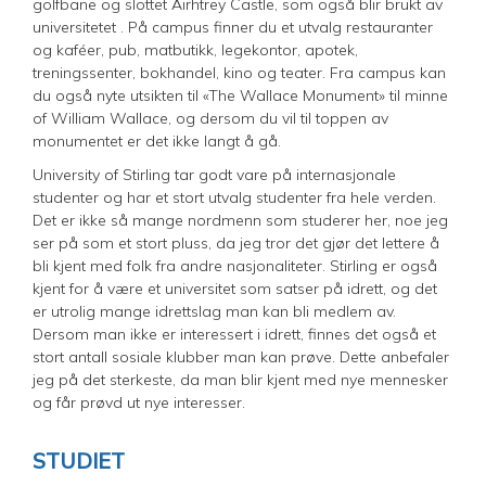
golfbane og slottet Airhtrey Castle, som også blir brukt av
universitetet . På campus finner du et utvalg restauranter
og kaféer, pub, matbutikk, legekontor, apotek,
treningssenter, bokhandel, kino og teater. Fra campus kan
du også nyte utsikten til «The Wallace Monument» til minne
of William Wallace, og dersom du vil til toppen av
monumentet er det ikke langt å gå.
University of Stirling tar godt vare på internasjonale
studenter og har et stort utvalg studenter fra hele verden.
Det er ikke så mange nordmenn som studerer her, noe jeg
ser på som et stort pluss, da jeg tror det gjør det lettere å
bli kjent med folk fra andre nasjonaliteter. Stirling er også
kjent for å være et universitet som satser på idrett, og det
er utrolig mange idrettslag man kan bli medlem av.
Dersom man ikke er interessert i idrett, finnes det også et
stort antall sosiale klubber man kan prøve. Dette anbefaler
jeg på det sterkeste, da man blir kjent med nye mennesker
og får prøvd ut nye interesser.
STUDIET