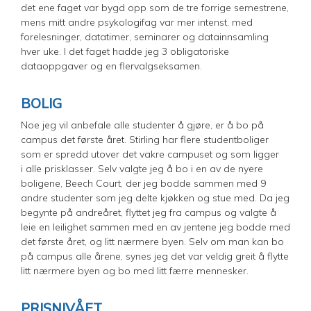
det ene faget var bygd opp som de tre forrige semestrene,
mens mitt andre psykologifag var mer intenst, med
forelesninger, datatimer, seminarer og datainnsamling
hver uke. I det faget hadde jeg 3 obligatoriske
dataoppgaver og en flervalgseksamen.
BOLIG
Noe jeg vil anbefale alle studenter å gjøre, er å bo på
campus det første året. Stirling har flere studentboliger
som er spredd utover det vakre campuset og som ligger
i alle prisklasser. Selv valgte jeg å bo i en av de nyere
boligene, Beech Court, der jeg bodde sammen med 9
andre studenter som jeg delte kjøkken og stue med. Da jeg
begynte på andreåret, flyttet jeg fra campus og valgte å
leie en leilighet sammen med en av jentene jeg bodde med
det første året, og litt nærmere byen. Selv om man kan bo
på campus alle årene, synes jeg det var veldig greit å flytte
litt nærmere byen og bo med litt færre mennesker.
PRISNIVÅET