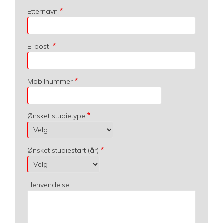
Etternavn
E-post
Mobilnummer
Ønsket studietype
Ønsket studiestart (år)
Henvendelse