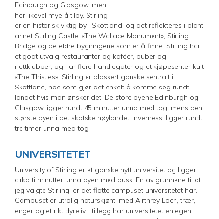
Edinburgh og Glasgow, men
har likevel mye å tilby. Stirling
er en historisk viktig by i Skottland, og det reflekteres i blant
annet Stirling Castle, «The Wallace Monument», Stirling
Bridge og de eldre bygningene som er å finne. Stirling har
et godt utvalg restauranter og kaféer, puber og
nattklubber, og har flere handlegater og et kjøpesenter kalt
«The Thistles». Stirling er plassert ganske sentralt i
Skottland, noe som gjør det enkelt å komme seg rundt i
landet hvis man ønsker det. De store byene Edinburgh og
Glasgow ligger rundt 45 minutter unna med tog, mens den
største byen i det skotske høylandet, Inverness, ligger rundt
tre timer unna med tog.
UNIVERSITETET
University of Stirling er et ganske nytt universitet og ligger
cirka ti minutter unna byen med buss. En av grunnene til at
jeg valgte Stirling, er det flotte campuset universitetet har.
Campuset er utrolig naturskjønt, med Airthrey Loch, trær,
enger og et rikt dyreliv. I tillegg har universitetet en egen