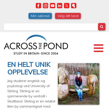
Skip
to
main
Min søknad
Velg ditt land
content
Search
EN HELT UNIK
OPPLEVELSE
Jeg studerer engelsk og
psykologi ved University of
Stirling. Stirling er en
sjarmerende by sentralt i
Skottland. Stirling er en relativt
liten by sammenlignet med