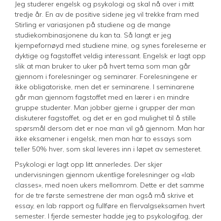
Jeg studerer engelsk og psykologi og skal nå over i mitt
tredje år. En av de positive sidene jeg vil trekke fram med
Stirling er variasjonen på studiene og de mange
studiekombinasjonene du kan ta. Så langt er jeg
kjempefornøyd med studiene mine, og synes foreleserne er
dyktige og fagstoffet veldig interessant. Engelsk er lagt opp
slik at man bruker to uker på hvert tema som man går
gjennom i forelesninger og seminarer. Forelesningene er
ikke obligatoriske, men det er seminarene. I seminarene
går man gjennom fagstoffet med en lærer i en mindre
gruppe studenter. Man jobber gjerne i grupper der man
diskuterer fagstoffet, og det er en god mulighet til å stille
spørsmål dersom det er noe man vil gå gjennom. Man har
ikke eksamener i engelsk, men man har to essays som
teller 50% hver, som skal leveres inn i løpet av semesteret.
Psykologi er lagt opp litt annerledes. Der skjer
undervisningen gjennom ukentlige forelesninger og «lab
classes», med noen ukers mellomrom. Dette er det samme
for de tre første semestrene der man også må skrive et
essay, en lab rapport og fullføre en flervalgseksamen hvert
semester. I fjerde semester hadde jeg to psykologifag, der