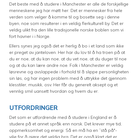
Det beste med å studere i Manchester er alle de forskjellige
menneskene jeg har møtt her. Det er mennesker fra hele
verden som velger å komme til og bosette seg i denne
byen, noe som resulterer i en veldig flerkulturell by. Det er
veldig ulikt fra den lille tradisjonelle norske boblen som vi
fort havner i i Norge.
Ellers synes jeg også det er herlig å bo i et land som ikke
er preget av janteloven. Her har du lov til å ha troen på at
du er noe, at du kan noe, at du vet noe, at du duger til noe
og at du kan lære andre noe. Folk i Manchester er veldig
løsrevne og avslappede i forhold til å slippe personligheten
sin løs, og har ingen problem med å uttrykke det gjennom
klesstiler, musikk, osv. Her får du generelt aksept og et
vennlig smil uansett hvordan og hvem du er.
UTFORDRINGER
Det som er utfordrende med å studere i England er å
studere på et annet språk enn norsk. Det krever mye tid,
oppmerksomhet og energi. Så en må ha en ”stå på"-
vilje for å gjøre det veldig bra. Det er også klart det er