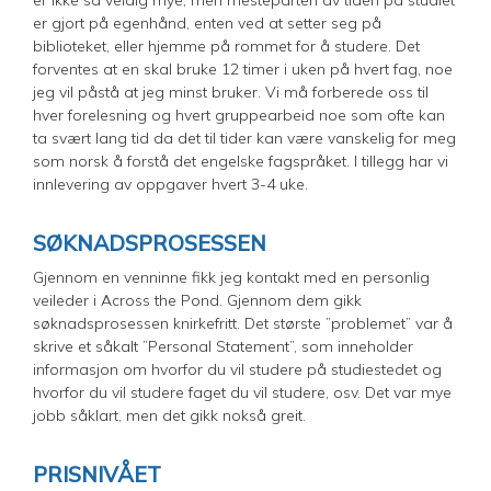
er gjort på egenhånd, enten ved at setter seg på
biblioteket, eller hjemme på rommet for å studere. Det
forventes at en skal bruke 12 timer i uken på hvert fag, noe
jeg vil påstå at jeg minst bruker. Vi må forberede oss til
hver forelesning og hvert gruppearbeid noe som ofte kan
ta svært lang tid da det til tider kan være vanskelig for meg
som norsk å forstå det engelske fagspråket. I tillegg har vi
innlevering av oppgaver hvert 3-4 uke.
SØKNADSPROSESSEN
Gjennom en venninne fikk jeg kontakt med en personlig
veileder i Across the Pond. Gjennom dem gikk
søknadsprosessen knirkefritt. Det største ”problemet” var å
skrive et såkalt ”Personal Statement”, som inneholder
informasjon om hvorfor du vil studere på studiestedet og
hvorfor du vil studere faget du vil studere, osv. Det var mye
jobb såklart, men det gikk nokså greit.
PRISNIVÅET