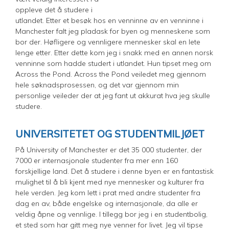
oppleve det å studere i
utlandet. Etter et besøk hos en venninne av en venninne i
Manchester falt jeg pladask for byen og menneskene som
bor der. Høfligere og vennligere mennesker skal en lete
lenge etter. Etter dette kom jeg i snakk med en annen norsk
venninne som hadde studert i utlandet. Hun tipset meg om
Across the Pond. Across the Pond veiledet meg gjennom
hele søknadsprosessen, og det var gjennom min
personlige veileder der at jeg fant ut akkurat hva jeg skulle
studere.
UNIVERSITETET OG STUDENTMILJØET
På University of Manchester er det 35 000 studenter, der
7000 er internasjonale studenter fra mer enn 160
forskjellige land. Det å studere i denne byen er en fantastisk
mulighet til å bli kjent med nye mennesker og kulturer fra
hele verden. Jeg kom lett i prat med andre studenter fra
dag en av, både engelske og internasjonale, da alle er
veldig åpne og vennlige. I tillegg bor jeg i en studentbolig,
et sted som har gitt meg nye venner for livet. Jeg vil tipse