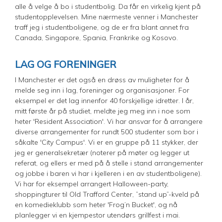
alle å velge å bo i studentbolig. Da får en virkelig kjent på
studentopplevelsen. Mine nærmeste venner i Manchester
traff jeg i studentboligene, og de er fra blant annet fra
Canada, Singapore, Spania, Frankrike og Kosovo.
LAG OG FORENINGER
I Manchester er det også en drøss av muligheter for å
melde seg inn i lag, foreninger og organisasjoner. For
eksempel er det lag innenfor 40 forskjellige idretter. I år,
mitt første år på studiet, meldte jeg meg inn i noe som
heter 'Resident Association'. Vi har ansvar for å arrangere
diverse arrangementer for rundt 500 studenter som bor i
såkalte 'City Campus'. Vi er en gruppe på 11 stykker, der
jeg er generalsekretær (noterer på møter og legger ut
referat, og ellers er med på å stelle i stand arrangementer
og jobbe i baren vi har i kjelleren i en av studentboligene).
Vi har for eksempel arrangert Halloween-party,
shoppingturer til Old Trafford Center, ”stand up”-kveld på
en komedieklubb som heter 'Frog’n Bucket', og nå
planlegger vi en kjempestor utendørs grillfest i mai.