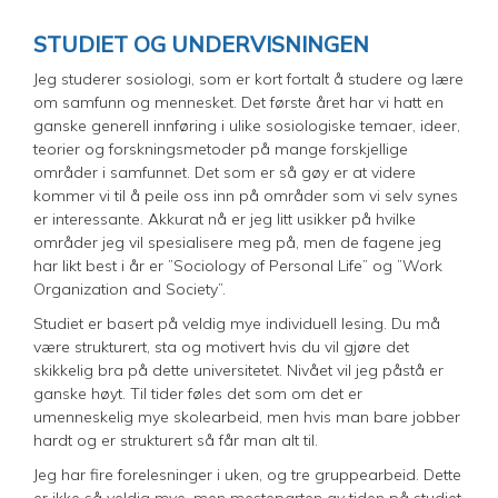
STUDIET OG UNDERVISNINGEN
Jeg studerer sosiologi, som er kort fortalt å studere og lære
om samfunn og mennesket. Det første året har vi hatt en
ganske generell innføring i ulike sosiologiske temaer, ideer,
teorier og forskningsmetoder på mange forskjellige
områder i samfunnet. Det som er så gøy er at videre
kommer vi til å peile oss inn på områder som vi selv synes
er interessante. Akkurat nå er jeg litt usikker på hvilke
områder jeg vil spesialisere meg på, men de fagene jeg
har likt best i år er ”Sociology of Personal Life” og ”Work
Organization and Society”.
Studiet er basert på veldig mye individuell lesing. Du må
være strukturert, sta og motivert hvis du vil gjøre det
skikkelig bra på dette universitetet. Nivået vil jeg påstå er
ganske høyt. Til tider føles det som om det er
umenneskelig mye skolearbeid, men hvis man bare jobber
hardt og er strukturert så får man alt til.
Jeg har fire forelesninger i uken, og tre gruppearbeid. Dette
er ikke så veldig mye, men mesteparten av tiden på studiet