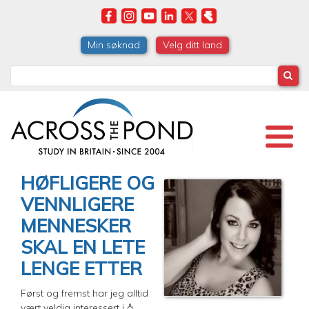
Skip
to
main
Min søknad
Velg ditt land
content
Search
HØFLIGERE OG
VENNLIGERE
MENNESKER
SKAL EN LETE
LENGE ETTER
Først og fremst har jeg alltid
vært veldig interessert i å