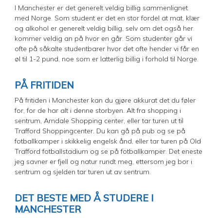
I Manchester er det generelt veldig billig sammenlignet
med Norge. Som student er det en stor fordel at mat, klær
og alkohol er generelt veldig billig, selv om det også her
kommer veldig an på hvor en går. Som studenter går vi
ofte på såkalte studentbarer hvor det ofte hender vi får en
øl til 1-2 pund, noe som er latterlig billig i forhold til Norge.
PÅ FRITIDEN
På fritiden i Manchester kan du gjøre akkurat det du føler
for, for de har alt i denne storbyen. Alt fra shopping i
sentrum, Arndale Shopping center, eller tar turen ut til
Trafford Shoppingcenter. Du kan gå på pub og se på
fotballkamper i skikkelig engelsk ånd, eller tar turen på Old
Trafford fotballstadium og se på fotballkamper. Det eneste
jeg savner er fjell og natur rundt meg, ettersom jeg bor i
sentrum og sjelden tar turen ut av sentrum.
DET BESTE MED Å STUDERE I
MANCHESTER