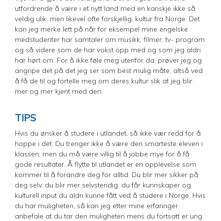
utfordrende å være i et nytt land med en kanskje ikke så
veldig ulik, men likevel ofte forskjellig, kultur fra Norge. Det
kan jeg merke lett på når for eksempel mine engelske
medstudenter har samtaler om musikk, filmer, tv- program
og så videre som de har vokst opp med og som jeg aldri
har hørt om. For å ikke føle meg utenfor da, prøver jeg og
angripe det på det jeg ser som best mulig måte, altså ved
å få de til og fortelle meg om deres kultur slik at jeg blir
mer og mer kjent med den.
TIPS
​Hvis du ønsker å studere i utlandet, så ikke vær redd for å
hoppe i det. Du trenger ikke å være den smarteste eleven i
klassen, men du må være villig til å jobbe mye for å få
gode resultater. Å flytte til utlandet er en opplevelse som
kommer til å forandre deg for alltid. Du blir mer sikker på
deg selv, du blir mer selvstendig, du får kunnskaper og
kulturell input du aldri kunne fått ved å studere i Norge. Hvis
du har muligheten, så kan jeg etter mine erfaringer
anbefale at du tar den muligheten mens du fortsatt er ung