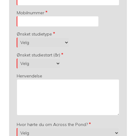
Mobilnummer
Ønsket studietype
Ønsket studiestart (år)
Henvendelse
Hvor hørte du om Across the Pond?