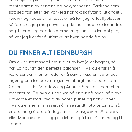
mesteparten av nervene og bekymringene. Tankene som
satt seg fast etter det var «Jeg har faktisk flyttet til utlandet»,
«wow» og «dette er fantastisk». Så fort jeg forlot flyplassen
så forelsket jeg meg i byen, og det har enda ikke forandret
seg. Etter at jeg hadde kommet meg inn i studentboligen,
så var jeg klar for å utforske alt byen hadde å tilby.
DU FINNER ALT I EDINBURGH
Om du er interessert i natur eller bylivet (eller begge), så
har Edinburgh den perfekte balansen. Hvis du ønsker å
være sentral, men er redd for å savne naturen, så er det
ingen grunn for bekymringer. Edinburgh har steder som
Calton Hill, The Meadows og Arthur’s Seat, alt i nærheten
av sentrum. Og hvis du har lyst på en tur på byen, så tilbyr
Cowgate et stort utvalg av barer, puber og nattklubber.
Hvis du er mer interessert i å reise rundt i Storbritannia, så
er det mulig å dra på dagsturer til Glasgow, St. Andrews
eller Manchester, i tillegg er det mulig å ta et 4 timers tog til
London.