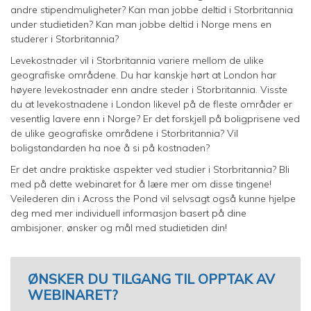
andre stipendmuligheter? Kan man jobbe deltid i Storbritannia
under studietiden? Kan man jobbe deltid i Norge mens en
studerer i Storbritannia?
Levekostnader vil i Storbritannia variere mellom de ulike
geografiske områdene. Du har kanskje hørt at London har
høyere levekostnader enn andre steder i Storbritannia. Visste
du at levekostnadene i London likevel på de fleste områder er
vesentlig lavere enn i Norge? Er det forskjell på boligprisene ved
de ulike geografiske områdene i Storbritannia? Vil
boligstandarden ha noe å si på kostnaden?
Er det andre praktiske aspekter ved studier i Storbritannia? Bli
med på dette webinaret for å lære mer om disse tingene!
Veilederen din i Across the Pond vil selvsagt også kunne hjelpe
deg med mer individuell informasjon basert på dine
ambisjoner, ønsker og mål med studietiden din!
ØNSKER DU TILGANG TIL OPPTAK AV
WEBINARET?