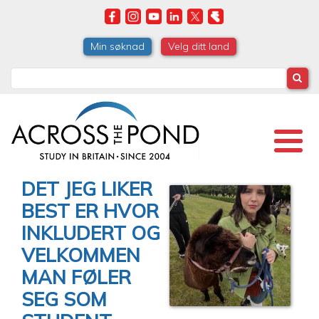
Skip
to
main
Min søknad
Velg ditt land
content
Search
DET JEG LIKER
BEST ER HVOR
INKLUDERT OG
VELKOMMEN
MAN FØLER
SEG SOM