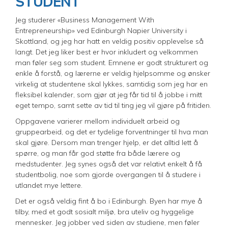
STUDENT
Jeg studerer «Business Management With
Entrepreneurship» ved Edinburgh Napier University i
Skottland, og jeg har hatt en veldig positiv opplevelse så
langt. Det jeg liker best er hvor inkludert og velkommen
man føler seg som student. Emnene er godt strukturert og
enkle å forstå, og lærerne er veldig hjelpsomme og ønsker
virkelig at studentene skal lykkes, samtidig som jeg har en
fleksibel kalender, som gjør at jeg får tid til å jobbe i mitt
eget tempo, samt sette av tid til ting jeg vil gjøre på fritiden.
Oppgavene varierer mellom individuelt arbeid og
gruppearbeid, og det er tydelige forventninger til hva man
skal gjøre. Dersom man trenger hjelp, er det alltid lett å
spørre, og man får god støtte fra både lærere og
medstudenter. Jeg synes også det var relativt enkelt å få
studentbolig, noe som gjorde overgangen til å studere i
utlandet mye lettere.
Det er også veldig fint å bo i Edinburgh. Byen har mye å
tilby, med et godt sosialt miljø, bra uteliv og hyggelige
mennesker. Jeg jobber ved siden av studiene, men føler