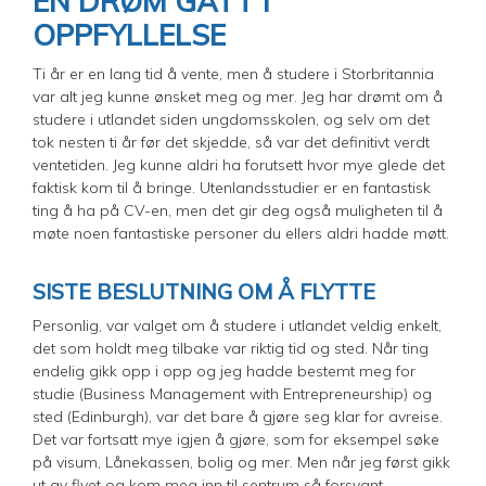
EN DRØM GÅTT I
OPPFYLLELSE
Ti år er en lang tid å vente, men å studere i Storbritannia
var alt jeg kunne ønsket meg og mer. Jeg har drømt om å
studere i utlandet siden ungdomsskolen, og selv om det
tok nesten ti år før det skjedde, så var det definitivt verdt
ventetiden. Jeg kunne aldri ha forutsett hvor mye glede det
faktisk kom til å bringe. Utenlandsstudier er en fantastisk
ting å ha på CV-en, men det gir deg også muligheten til å
møte noen fantastiske personer du ellers aldri hadde møtt.
SISTE BESLUTNING OM Å FLYTTE
Personlig, var valget om å studere i utlandet veldig enkelt,
det som holdt meg tilbake var riktig tid og sted. Når ting
endelig gikk opp i opp og jeg hadde bestemt meg for
studie (Business Management with Entrepreneurship) og
sted (Edinburgh), var det bare å gjøre seg klar for avreise.
Det var fortsatt mye igjen å gjøre, som for eksempel søke
på visum, Lånekassen, bolig og mer. Men når jeg først gikk
ut av flyet og kom meg inn til sentrum så forsvant