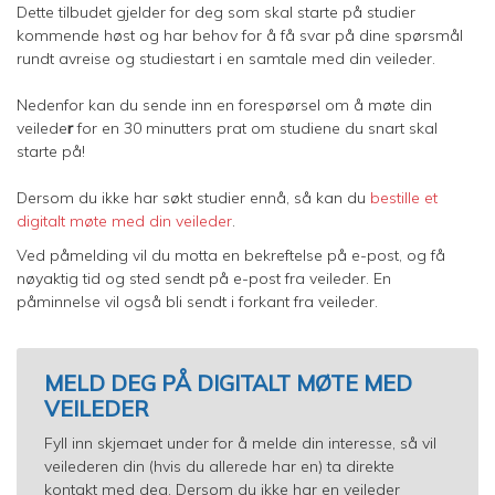
Dette tilbudet gjelder for deg som skal starte på studier
kommende høst og har behov for å få svar på dine spørsmål
rundt avreise og studiestart i en samtale med din veileder.
Nedenfor kan du sende inn en forespørsel om å møte din
veilede
r
for en 30 minutters prat om studiene du snart skal
starte på!
Dersom du ikke har søkt studier ennå, så kan du
bestille et
digitalt møte med din veileder
.
Ved påmelding vil du motta en bekreftelse på e-post, og få
nøyaktig tid og sted sendt på e-post fra veileder. En
påminnelse vil også bli sendt i forkant fra veileder.
MELD DEG PÅ DIGITALT MØTE MED
VEILEDER
Fyll inn skjemaet under for å melde din interesse, så vil
veilederen din (hvis du allerede har en) ta direkte
kontakt med deg. Dersom du ikke har en veileder