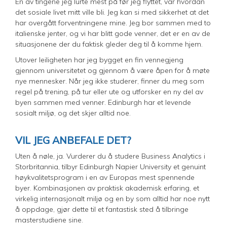
En av tingene jeg lurte mest på før jeg flyttet, var hvordan
det sosiale livet mitt ville bli. Jeg kan si med sikkerhet at det
har overgått forventningene mine. Jeg bor sammen med to
italienske jenter, og vi har blitt gode venner, det er en av de
situasjonene der du faktisk gleder deg til å komme hjem.
Utover leiligheten har jeg bygget en fin vennegjeng
gjennom universitetet og gjennom å være åpen for å møte
nye mennesker. Når jeg ikke studerer, finner du meg som
regel på trening, på tur eller ute og utforsker en ny del av
byen sammen med venner. Edinburgh har et levende
sosialt miljø, og det skjer alltid noe.
VIL JEG ANBEFALE DET?
Uten å nøle, ja. Vurderer du å studere Business Analytics i
Storbritannia, tilbyr Edinburgh Napier University et genuint
høykvalitetsprogram i en av Europas mest spennende
byer. Kombinasjonen av praktisk akademisk erfaring, et
virkelig internasjonalt miljø og en by som alltid har noe nytt
å oppdage, gjør dette til et fantastisk sted å tilbringe
masterstudiene sine.