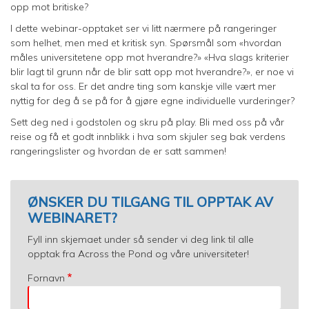
opp mot britiske?
I dette webinar-opptaket ser vi litt nærmere på rangeringer
som helhet, men med et kritisk syn. Spørsmål som «hvordan
måles universitetene opp mot hverandre?» «Hva slags kriterier
blir lagt til grunn når de blir satt opp mot hverandre?», er noe vi
skal ta for oss. Er det andre ting som kanskje ville vært mer
nyttig for deg å se på for å gjøre egne individuelle vurderinger?
Sett deg ned i godstolen og skru på play. Bli med oss på vår
reise og få et godt innblikk i hva som skjuler seg bak verdens
rangeringslister og hvordan de er satt sammen!
ØNSKER DU TILGANG TIL OPPTAK AV
WEBINARET?
Fyll inn skjemaet under så sender vi deg link til alle
opptak fra Across the Pond og våre universiteter!
Fornavn