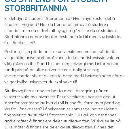
STORBRITANNIA
Er det dyrt å studere i Storbritannia? Hvor mye koster det å
studere i England? Har du hørt at det er dyrt å studere i
utlandet, men du er fortsatt nysgjerrig? Visste du at studier i
Storbritannia er noe de aller fleste har råd til med studiestøtte
fra Lånekassen?
Prisforskjellen på de britiske universitetene er stor, så det å
velge riktig universitet for å kunne ta kostnadsbevisste valg er
viktig! Across the Pond hjelper deg selvsagt med informasjon
rundt pris på de ulike universitetene, boligpriser og
levekostnader slik at du kan ta dette med i betraktningen når du
velger hvilke universitet du skal søke til!
Studieavgiften er noe en bør ta med i beregning når en
vurderer valg av universitet. Er universitet du har sett deg ut
innenfor rammene av hva du vil kunne få i form av stipend og
lån fra Lånekassen? Lånekassen er som regel hovedkilden til
finansiering av studier i Storbritannia. Likevel, kan det finnes
andre måter å finansiere deler studieavgiften. Vi skal se litt på
ulike måter å finansiere deler av studieavgiften. Finnes det