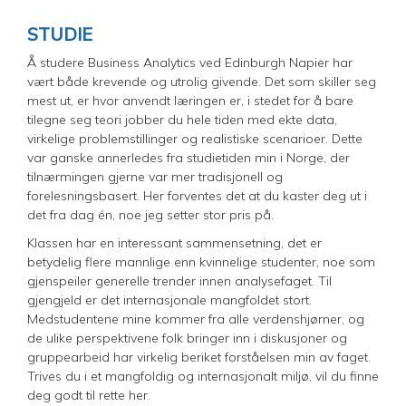
STUDIE
Å studere Business Analytics ved Edinburgh Napier har
vært både krevende og utrolig givende. Det som skiller seg
mest ut, er hvor anvendt læringen er, i stedet for å bare
tilegne seg teori jobber du hele tiden med ekte data,
virkelige problemstillinger og realistiske scenarioer. Dette
var ganske annerledes fra studietiden min i Norge, der
tilnærmingen gjerne var mer tradisjonell og
forelesningsbasert. Her forventes det at du kaster deg ut i
det fra dag én, noe jeg setter stor pris på.
Klassen har en interessant sammensetning, det er
betydelig flere mannlige enn kvinnelige studenter, noe som
gjenspeiler generelle trender innen analysefaget. Til
gjengjeld er det internasjonale mangfoldet stort.
Medstudentene mine kommer fra alle verdenshjørner, og
de ulike perspektivene folk bringer inn i diskusjoner og
gruppearbeid har virkelig beriket forståelsen min av faget.
Trives du i et mangfoldig og internasjonalt miljø, vil du finne
deg godt til rette her.