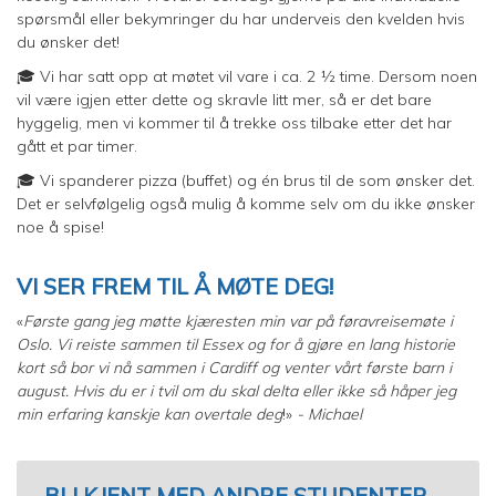
spørsmål eller bekymringer du har underveis den kvelden hvis
du ønsker det!
🎓 Vi har satt opp at møtet vil vare i ca. 2 ½ time. Dersom noen
vil være igjen etter dette og skravle litt mer, så er det bare
hyggelig, men vi kommer til å trekke oss tilbake etter det har
gått et par timer.
🎓 Vi spanderer pizza (buffet) og én brus til de som ønsker det.
Det er selvfølgelig også mulig å komme selv om du ikke ønsker
noe å spise!
VI SER FREM TIL Å MØTE DEG!
«
Første gang jeg møtte kjæresten min var på føravreisemøte i
Oslo. Vi reiste sammen til Essex og for å gjøre en lang historie
kort så bor vi nå sammen i Cardiff og venter vårt første barn i
august. Hvis du er i tvil om du skal delta eller ikke så håper jeg
min erfaring kanskje kan overtale deg
!»
- Michael
BLI KJENT MED ANDRE STUDENTER