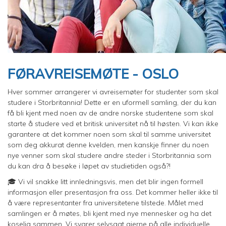
FØRAVREISEMØTE - OSLO
Hver sommer arrangerer vi avreisemøter for studenter som skal
studere i Storbritannia! Dette er en uformell samling, der du kan
få bli kjent med noen av de andre norske studentene som skal
starte å studere ved et britisk universitet nå til høsten. Vi kan ikke
garantere at det kommer noen som skal til samme universitet
som deg akkurat denne kvelden, men kanskje finner du noen
nye venner som skal studere andre steder i Storbritannia som
du kan dra å besøke i løpet av studietiden også?!
🎓 Vi vil snakke litt innledningsvis, men det blir ingen formell
informasjon eller presentasjon fra oss. Det kommer heller ikke til
å være representanter fra universitetene tilstede. Målet med
samlingen er å møtes, bli kjent med nye mennesker og ha det
koselig sammen. Vi svarer selvsagt gjerne på alle individuelle