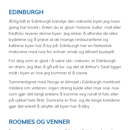
EDINBURGH
Ærlig talt er Edinburgh kanskje den vakreste byen jeg noen
gang har bodd i. Enten du er glad i historie, kultur, mat eller
friluftsliv, leverer denne byen. Jeg elsker å utforske de ulike
bydelene og å prøve ut de mange restaurantene og
kaféene byen har å by på. Edinburgh har en fantastisk
matscene med noe for enhver smak og ethvert budsjett.
For deg som er glad i å være ute i naturen, er Edinburgh
en drøm. Jeg liker å gå på tur, og det at Arthur's Seat ligger
midt i byen er noe jeg kommer til å savne.
Sammenlignet med Norge er klimaet i Edinburgh merkbart
mildere om vinteren, ingen streng kulde eller mye snø, noe
som gjør det langt enklere å komme seg rundt til fots eller
på sykkel hele året. Somrene er fine, og de lange kveldene
gjør det enkelt å utnytte alt byen har å tilby.
ROOMIES OG VENNER