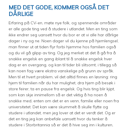
MED DET GODE, KOMMER OGSÅ DET
DÅRLIGE
Erfaring på CV-en, møte nye folk, og spennende områder
er alle gode ting ved å studere i utlandet. Men en ting som
ikke endrer seg uansett hvor du bor er at vi alle har dårlige
dager i ny og ne. Noen dager vil du kjenne på hjemlengsel,
man finner ut at tiden flyr forbi hjemme hos familien også
og du vil gå glipp av ting. Og jeg merket at det å gå fra å
snakke engelsk en gang iblant til å snakke engelsk hver
dag er en overgang, og kan til tider bli slitsomt, i tillegg så
kan noen fag være ekstra vanskelige på grunn av språk.
Men til et hvert problem, vil det alltid finnes en løsning: ring
hjem til familien når du har mulighet, dra hjem på besøk i
store feirer, ta en pause fra engelsk. Og hvis ting blir kjipt,
som kan skje innimellom så er det viktig å ha noen å
snakke med, enten om det er en venn, familie eller noen fra
universitetet. Det kan være skummelt å skulle flytte og
studere i utlandet, men jeg lover at det er verdt det. Og er
det en ting jeg kan anbefale uansett hvor du tenker å
studere i Storbritannia så er det å hive seg inn i kulturen,