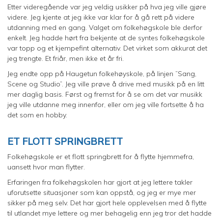
Etter videregående var jeg veldig usikker på hva jeg ville gjøre
videre. Jeg kjente at jeg ikke var klar for å gå rett på videre
utdanning med en gang. Valget om folkehøgskole ble derfor
enkelt. Jeg hadde hørt fra bekjente at de syntes folkehøgskole
var topp og et kjempefint alternativ. Det virket som akkurat det
jeg trengte. Et friår, men ikke et år fri.
Jeg endte opp på Haugetun folkehøyskole, på linjen ”Sang,
Scene og Studio”. Jeg ville prøve å drive med musikk på en litt
mer daglig basis. Først og fremst for å se om det var musikk
jeg ville utdanne meg innenfor, eller om jeg ville fortsette å ha
det som en hobby.
ET FLOTT SPRINGBRETT
Folkehøgskole er et flott springbrett for å flytte hjemmefra,
uansett hvor man flytter.
Erfaringen fra folkehøgskolen har gjort at jeg lettere takler
uforutsette situasjoner som kan oppstå, og jeg er mye mer
sikker på meg selv. Det har gjort hele opplevelsen med å flytte
til utlandet mye lettere og mer behagelig enn jeg tror det hadde