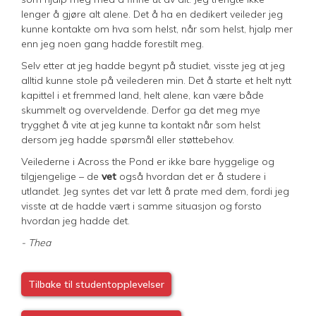
lenger å gjøre alt alene. Det å ha en dedikert veileder jeg
kunne kontakte om hva som helst, når som helst, hjalp mer
enn jeg noen gang hadde forestilt meg.
Selv etter at jeg hadde begynt på studiet, visste jeg at jeg
alltid kunne stole på veilederen min. Det å starte et helt nytt
kapittel i et fremmed land, helt alene, kan være både
skummelt og overveldende. Derfor ga det meg mye
trygghet å vite at jeg kunne ta kontakt når som helst
dersom jeg hadde spørsmål eller støttebehov.
Veilederne i Across the Pond er ikke bare hyggelige og
tilgjengelige – de
vet
også hvordan det er å studere i
utlandet. Jeg syntes det var lett å prate med dem, fordi jeg
visste at de hadde vært i samme situasjon og forsto
hvordan jeg hadde det.
- Thea
Tilbake til studentopplevelser