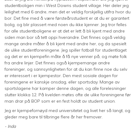
studentboligen min i West Downs student village. Her deler jeg
leilighet med 6 andre, men det er veldig forskjellig utifra hvor du
bor. Det fine med å være førsteårsstudent er at du er garantert
bolig, og blir plassert med noen du ikke kjenner. Jeg tror felles
for alle studentboligene er at det er lett å bli kjent med andre
siden man bor så tett oppi hverandre. Det finnes også veldig
mange andre måter å bli kjent med andre her, og da spesielt
de ulike studentforeningene. Jeg spiller fotball for studentlaget
og det er en kjempefin måte å få nye venner på, og møte folk
fra andre linjer. Det finnes også kjempemange andre
foreninger, og sannsynligheten for at du kan finne noe du selv
er interessert i er kjempestor. Den mest sosiale dagen for
foreningene er kanskje onsdag, eller sportsday. Mange av
sportslagene har kamper denne dagen, og alle forelesninger
slutter klokka 12. På kvelden møtes ofte de ulike foreningene før
man drar på BOP som er en fest holdt av student union.
Jeg er kjempefornøyd med universitetet og livet her så langt, og
gleder meg bare til tilbringe flere år her fremover.
- Inda