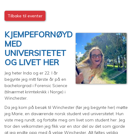
Tilbake til eventer
KJEMPEFORNØYD
MED
UNIVERSITETET
OG LIVET HER
Jeg heter Inda og er 22. I år
begynte jeg mitt første år på en
bachelorgrad i Forensic Science
(tilnærmet krimteknikk i Norge) i
Winchester.
Da jeg kom på besøk til Winchester (før jeg begynte her) møtte
jeg Marie, en daværende norsk student ved universitetet. Hun
viste meg rundt, og fortalte meg om livet som student her. Jeg
tror den velkomsten jeg fikk var en stor del av det som gjorde
at jeg endte opp med å velge Winchester. Alt føltes veldig