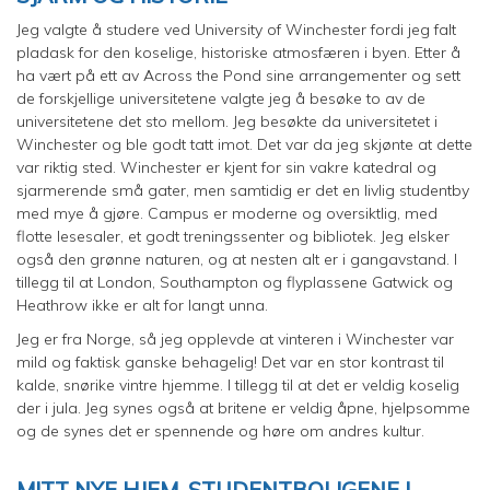
Jeg valgte å studere ved University of Winchester fordi jeg falt
pladask for den koselige, historiske atmosfæren i byen. Etter å
ha vært på ett av Across the Pond sine arrangementer og sett
de forskjellige universitetene valgte jeg å besøke to av de
universitetene det sto mellom. Jeg besøkte da universitetet i
Winchester og ble godt tatt imot. Det var da jeg skjønte at dette
var riktig sted. Winchester er kjent for sin vakre katedral og
sjarmerende små gater, men samtidig er det en livlig studentby
med mye å gjøre. Campus er moderne og oversiktlig, med
flotte lesesaler, et godt treningssenter og bibliotek. Jeg elsker
også den grønne naturen, og at nesten alt er i gangavstand. I
tillegg til at London, Southampton og flyplassene Gatwick og
Heathrow ikke er alt for langt unna.
Jeg er fra Norge, så jeg opplevde at vinteren i Winchester var
mild og faktisk ganske behagelig! Det var en stor kontrast til
kalde, snørike vintre hjemme. I tillegg til at det er veldig koselig
der i jula. Jeg synes også at britene er veldig åpne, hjelpsomme
og de synes det er spennende og høre om andres kultur.
MITT NYE HJEM, STUDENTBOLIGENE I