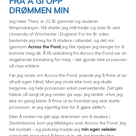
FRA Å GI OPP
DRØMMEN MIN
Jeg heter Thea, er 22 år gammel og studerer
filmproduksjon. Nå starter jeg mitt tredje og siste år ved
University of Winchester i England. For tre år siden
bestemte jeg meg for å studere i utlandet, og det var
gjennom
Across the Pond
jeg fikk hjelpen jeg trengte for å
komme meg dit. Å få veiledning fra Across the Pond var en
avgjørende beslutning for meg – det gjorde hele prosessen
så mye enklere.
Før jeg visste om Across the Pond, prøvde jeg å finne ut av
alt på egen hånd. Men jeg visste ikke hvor jeg skulle
begynne, og hele prosessen virket overveldende. Det gikk
faktisk så langt at jeg nesten ga opp. Jeg tenkte: «Hvis jeg
ikke en gang klarer å finne ut av hvordan jeg skal starte
prosessen, er jeg egentlig klar for å gjøre dette?»
Etter å nesten ha gitt opp drømmen om å studere i
Storbritannia, kom jeg tilfeldigvis over Across the Pond. Jeg
tok kontakt – og plutselig hadde jeg
min egen veileder
,
som hjalp meg med å finne ut av alt. Jeg trengte ikke