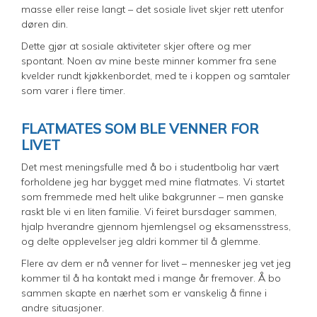
masse eller reise langt – det sosiale livet skjer rett utenfor
døren din.
Dette gjør at sosiale aktiviteter skjer oftere og mer
spontant. Noen av mine beste minner kommer fra sene
kvelder rundt kjøkkenbordet, med te i koppen og samtaler
som varer i flere timer.
FLATMATES SOM BLE VENNER FOR
LIVET
Det mest meningsfulle med å bo i studentbolig har vært
forholdene jeg har bygget med mine flatmates. Vi startet
som fremmede med helt ulike bakgrunner – men ganske
raskt ble vi en liten familie. Vi feiret bursdager sammen,
hjalp hverandre gjennom hjemlengsel og eksamensstress,
og delte opplevelser jeg aldri kommer til å glemme.
Flere av dem er nå venner for livet – mennesker jeg vet jeg
kommer til å ha kontakt med i mange år fremover. Å bo
sammen skapte en nærhet som er vanskelig å finne i
andre situasjoner.