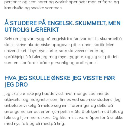
personer og seminarer og workshoper hvor man er færre og
kan drøfte og snakke sammen.
Å STUDERE PÅ ENGELSK. SKUMMELT, MEN
UTROLIG LÆRERIKT
Selv om jeg var trygg på engelsk fra før, var det litt skummelt å
skulle skrive akademiske oppgaver på et annet språk. Men
universitetet tilbyr mye støtte, som skriveverksteder og
språkhjelp. Nå føler jeg meg mye tryggere, og jeg ser på det
som en stor fordel både personlig og profesjonelt.
HVA JEG SKULLE ØNSKE JEG VISSTE FØR
JEG DRO
Jeg skulle ønske jeg hadde visst hvor mange spennende
aktiviteter og muligheter som finnes ved siden av studiene. Jeg
anbefaler virkelig å melde seg inn i foreninger og delta på
arrangementer det er en kjempefin måte å bli kjent med folk og
føle seg hjemme raskere. Og ikke minst være åpen for å snakke
med nye folk og bli med på ting.