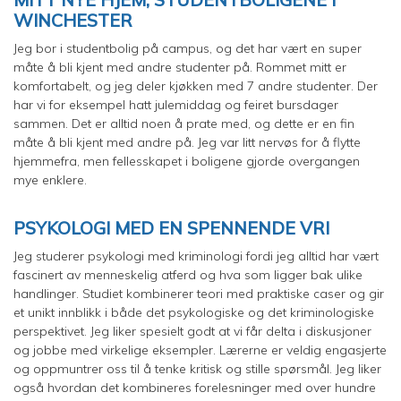
WINCHESTER
Jeg bor i studentbolig på campus, og det har vært en super
måte å bli kjent med andre studenter på. Rommet mitt er
komfortabelt, og jeg deler kjøkken med 7 andre studenter. Der
har vi for eksempel hatt julemiddag og feiret bursdager
sammen. Det er alltid noen å prate med, og dette er en fin
måte å bli kjent med andre på. Jeg var litt nervøs for å flytte
hjemmefra, men fellesskapet i boligene gjorde overgangen
mye enklere.
PSYKOLOGI MED EN SPENNENDE VRI
Jeg studerer psykologi med kriminologi fordi jeg alltid har vært
fascinert av menneskelig atferd og hva som ligger bak ulike
handlinger. Studiet kombinerer teori med praktiske caser og gir
et unikt innblikk i både det psykologiske og det kriminologiske
perspektivet. Jeg liker spesielt godt at vi får delta i diskusjoner
og jobbe med virkelige eksempler. Lærerne er veldig engasjerte
og oppmuntrer oss til å tenke kritisk og stille spørsmål. Jeg liker
også hvordan det kombineres forelesninger med over hundre