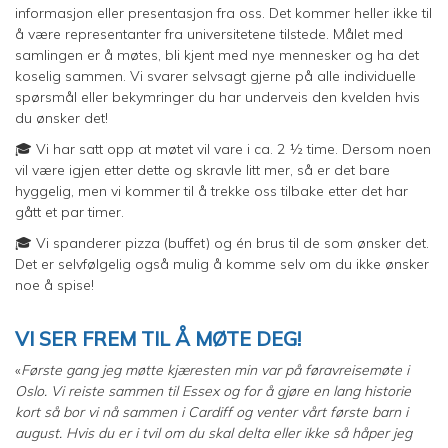
informasjon eller presentasjon fra oss. Det kommer heller ikke til
å være representanter fra universitetene tilstede. Målet med
samlingen er å møtes, bli kjent med nye mennesker og ha det
koselig sammen. Vi svarer selvsagt gjerne på alle individuelle
spørsmål eller bekymringer du har underveis den kvelden hvis
du ønsker det!
🎓 Vi har satt opp at møtet vil vare i ca. 2 ½ time. Dersom noen
vil være igjen etter dette og skravle litt mer, så er det bare
hyggelig, men vi kommer til å trekke oss tilbake etter det har
gått et par timer.
🎓 Vi spanderer pizza (buffet) og én brus til de som ønsker det.
Det er selvfølgelig også mulig å komme selv om du ikke ønsker
noe å spise!
VI SER FREM TIL Å MØTE DEG!
«
Første gang jeg møtte kjæresten min var på føravreisemøte i
Oslo. Vi reiste sammen til Essex og for å gjøre en lang historie
kort så bor vi nå sammen i Cardiff og venter vårt første barn i
august. Hvis du er i tvil om du skal delta eller ikke så håper jeg