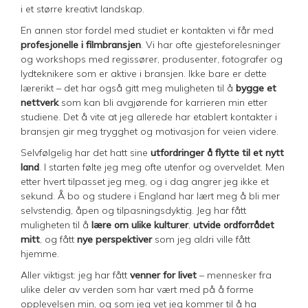
i et større kreativt landskap.
En annen stor fordel med studiet er kontakten vi får med
profesjonelle i filmbransjen
. Vi har ofte gjesteforelesninger
og workshops med regissører, produsenter, fotografer og
lydteknikere som er aktive i bransjen. Ikke bare er dette
lærerikt – det har også gitt meg muligheten til å
bygge et
nettverk
som kan bli avgjørende for karrieren min etter
studiene. Det å vite at jeg allerede har etablert kontakter i
bransjen gir meg trygghet og motivasjon for veien videre.
Selvfølgelig har det hatt sine
utfordringer å flytte til et nytt
land
. I starten følte jeg meg ofte utenfor og overveldet. Men
etter hvert tilpasset jeg meg, og i dag angrer jeg ikke et
sekund. Å bo og studere i England har lært meg å bli mer
selvstendig, åpen og tilpasningsdyktig. Jeg har fått
muligheten til å
lære om ulike kulturer
,
utvide ordforrådet
mitt
, og fått
nye perspektiver
som jeg aldri ville fått
hjemme.
Aller viktigst: jeg har fått
venner for livet
– mennesker fra
ulike deler av verden som har vært med på å forme
opplevelsen min, og som jeg vet jeg kommer til å ha