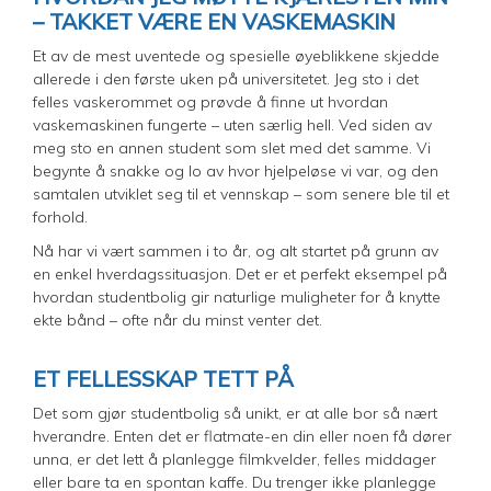
– TAKKET VÆRE EN VASKEMASKIN
Et av de mest uventede og spesielle øyeblikkene skjedde
allerede i den første uken på universitetet. Jeg sto i det
felles vaskerommet og prøvde å finne ut hvordan
vaskemaskinen fungerte – uten særlig hell. Ved siden av
meg sto en annen student som slet med det samme. Vi
begynte å snakke og lo av hvor hjelpeløse vi var, og den
samtalen utviklet seg til et vennskap – som senere ble til et
forhold.
Nå har vi vært sammen i to år, og alt startet på grunn av
en enkel hverdagssituasjon. Det er et perfekt eksempel på
hvordan studentbolig gir naturlige muligheter for å knytte
ekte bånd – ofte når du minst venter det.
ET FELLESSKAP TETT PÅ
Det som gjør studentbolig så unikt, er at alle bor så nært
hverandre. Enten det er flatmate-en din eller noen få dører
unna, er det lett å planlegge filmkvelder, felles middager
eller bare ta en spontan kaffe. Du trenger ikke planlegge