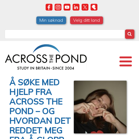
Skip
to
main
Min søknad
Velg ditt land
content
Search
Å SØKE MED
HJELP FRA
ACROSS THE
POND – OG
HVORDAN DET
REDDET MEG