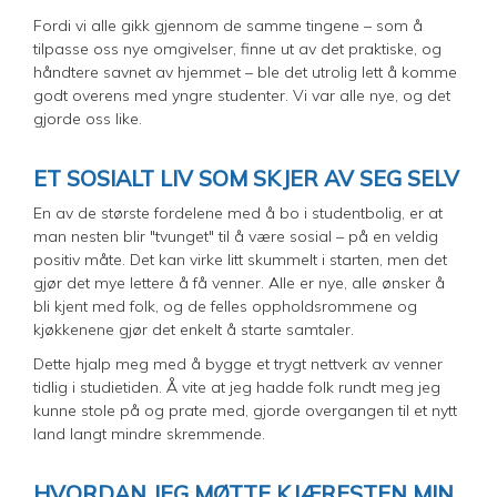
Fordi vi alle gikk gjennom de samme tingene – som å
tilpasse oss nye omgivelser, finne ut av det praktiske, og
håndtere savnet av hjemmet – ble det utrolig lett å komme
godt overens med yngre studenter. Vi var alle nye, og det
gjorde oss like.
ET SOSIALT LIV SOM SKJER AV SEG SELV
En av de største fordelene med å bo i studentbolig, er at
man nesten blir "tvunget" til å være sosial – på en veldig
positiv måte. Det kan virke litt skummelt i starten, men det
gjør det mye lettere å få venner. Alle er nye, alle ønsker å
bli kjent med folk, og de felles oppholdsrommene og
kjøkkenene gjør det enkelt å starte samtaler.
Dette hjalp meg med å bygge et trygt nettverk av venner
tidlig i studietiden. Å vite at jeg hadde folk rundt meg jeg
kunne stole på og prate med, gjorde overgangen til et nytt
land langt mindre skremmende.
HVORDAN JEG MØTTE KJÆRESTEN MIN