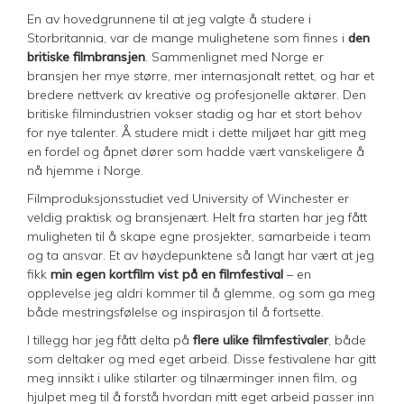
En av hovedgrunnene til at jeg valgte å studere i
Storbritannia, var de mange mulighetene som finnes i
den
britiske filmbransjen
. Sammenlignet med Norge er
bransjen her mye større, mer internasjonalt rettet, og har et
bredere nettverk av kreative og profesjonelle aktører. Den
britiske filmindustrien vokser stadig og har et stort behov
for nye talenter. Å studere midt i dette miljøet har gitt meg
en fordel og åpnet dører som hadde vært vanskeligere å
nå hjemme i Norge.
Filmproduksjonsstudiet ved University of Winchester er
veldig praktisk og bransjenært. Helt fra starten har jeg fått
muligheten til å skape egne prosjekter, samarbeide i team
og ta ansvar. Et av høydepunktene så langt har vært at jeg
fikk
min egen kortfilm vist på en filmfestival
– en
opplevelse jeg aldri kommer til å glemme, og som ga meg
både mestringsfølelse og inspirasjon til å fortsette.
I tillegg har jeg fått delta på
flere ulike filmfestivaler
, både
som deltaker og med eget arbeid. Disse festivalene har gitt
meg innsikt i ulike stilarter og tilnærminger innen film, og
hjulpet meg til å forstå hvordan mitt eget arbeid passer inn