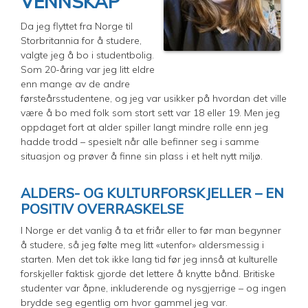
VENNSKAP
Da jeg flyttet fra Norge til
Storbritannia for å studere,
valgte jeg å bo i studentbolig.
Som 20-åring var jeg litt eldre
enn mange av de andre
førsteårsstudentene, og jeg var usikker på hvordan det ville
være å bo med folk som stort sett var 18 eller 19. Men jeg
oppdaget fort at alder spiller langt mindre rolle enn jeg
hadde trodd – spesielt når alle befinner seg i samme
situasjon og prøver å finne sin plass i et helt nytt miljø.
ALDERS- OG KULTURFORSKJELLER – EN
POSITIV OVERRASKELSE
I Norge er det vanlig å ta et friår eller to før man begynner
å studere, så jeg følte meg litt «utenfor» aldersmessig i
starten. Men det tok ikke lang tid før jeg innså at kulturelle
forskjeller faktisk gjorde det lettere å knytte bånd. Britiske
studenter var åpne, inkluderende og nysgjerrige – og ingen
brydde seg egentlig om hvor gammel jeg var.