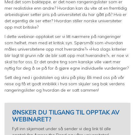
Med det som bakteppe, er det noen rangeringslister som er
mer realistiske enn andre? Hvordan kan du vite at en fremtidig
arbeidsgiver setter pris på universitetet du har gått på? Hva er
det egentlig de ser etter? Hvordan stiller norske universiteter
opp mot britiske?
I dette webinar-opptaket ser vi litt nærmere på rangeringer
som helhet, men med et kritisk syn. Spørsmål som «hvordan
måles universitetene opp mot hverandre?» «Hva slags kriterier
blir lagt til grunn når de blir satt opp mot hverandre?», er noe vi
skal ta for oss. Er det andre ting som kanskje ville vært mer
nyttig for deg å se på for å gjøre egne individuelle vurderinger?
Sett deg ned i godstolen og skru på play. Bli med oss på vår
reise og få et godt innblikk i hva som skjuler seg bak verdens
rangeringslister og hvordan de er satt sammen!
ØNSKER DU TILGANG TIL OPPTAK AV
WEBINARET?
Fyll inn skjemaet under så sender vi deg link til alle
opptak fra Across the Pond og våre universiteter!