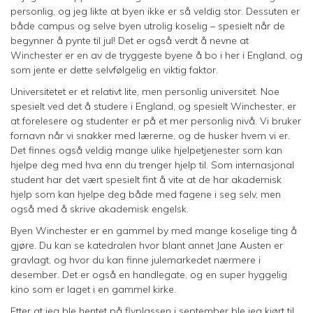
personlig, og jeg likte at byen ikke er så veldig stor. Dessuten er
både campus og selve byen utrolig koselig – spesielt når de
begynner å pynte til jul! Det er også verdt å nevne at
Winchester er en av de tryggeste byene å bo i her i England, og
som jente er dette selvfølgelig en viktig faktor.
Universitetet er et relativt lite, men personlig universitet. Noe
spesielt ved det å studere i England, og spesielt Winchester, er
at forelesere og studenter er på et mer personlig nivå. Vi bruker
fornavn når vi snakker med lærerne, og de husker hvem vi er.
Det finnes også veldig mange ulike hjelpetjenester som kan
hjelpe deg med hva enn du trenger hjelp til. Som internasjonal
student har det vært spesielt fint å vite at de har akademisk
hjelp som kan hjelpe deg både med fagene i seg selv, men
også med å skrive akademisk engelsk.
Byen Winchester er en gammel by med mange koselige ting å
gjøre. Du kan se katedralen hvor blant annet Jane Austen er
gravlagt, og hvor du kan finne julemarkedet nærmere i
desember. Det er også en handlegate, og en super hyggelig
kino som er laget i en gammel kirke.
Etter at jeg ble hentet på flyplassen i september ble jeg kjørt til