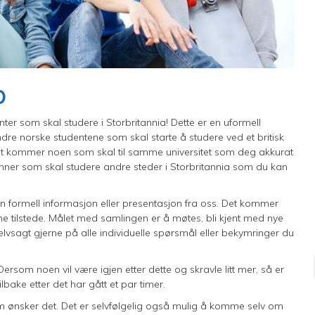
O
er som skal studere i Storbritannia! Dette er en uformell
dre norske studentene som skal starte å studere ved et britisk
t det kommer noen som skal til samme universitet som deg akkurat
nner som skal studere andre steder i Storbritannia som du kan
ngen formell informasjon eller presentasjon fra oss. Det kommer
tene tilstede. Målet med samlingen er å møtes, bli kjent med nye
vsagt gjerne på alle individuelle spørsmål eller bekymringer du
Dersom noen vil være igjen etter dette og skravle litt mer, så er
lbake etter det har gått et par timer.
om ønsker det. Det er selvfølgelig også mulig å komme selv om