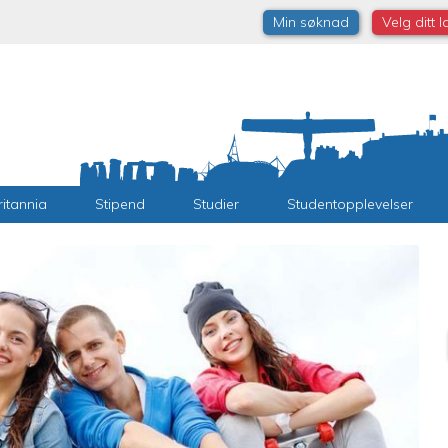
Min søknad
Velg ditt 
ritannia
Stipend
Studier
Studentopplevelser