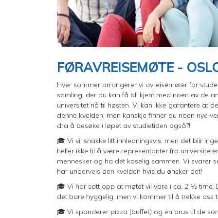
FØRAVREISEMØTE - OSL
Hver sommer arrangerer vi avreisemøter for student
samling, der du kan få bli kjent med noen av de an
universitet nå til høsten. Vi kan ikke garantere a
denne kvelden, men kanskje finner du noen nye ve
dra å besøke i løpet av studietiden også?!
🎓 Vi vil snakke litt innledningsvis, men det blir i
heller ikke til å være representanter fra universite
mennesker og ha det koselig sammen. Vi svarer sel
har underveis den kvelden hvis du ønsker det!
🎓 Vi har satt opp at møtet vil vare i ca. 2 ½ time. 
det bare hyggelig, men vi kommer til å trekke oss ti
🎓 Vi spanderer pizza (buffet) og én brus til de s