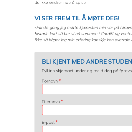
du ikke ønsker noe å spise!
VI SER FREM TIL Å MØTE DEG!
«
Første gang jeg møtte kjæresten min var på føravre
historie kort så bor vi nå sammen i Cardiff og venter 
ikke så håper jeg min erfaring kanskje kan overtale
BLI KJENT MED ANDRE STUDEN
Fyll inn skjemaet under og meld deg på førav
Fornavn
Etternavn
E-post