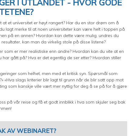
GER I UTLANDET - HVOR GODE
ITETENE?
et at et universitet er høyt rangert? Har du en stor drøm om å
du lagt merke til at noen universiteter kan være helt i toppen på
nnen på en annen? Hvordan kan dette være mulig, undres du
e resultater, kan man da virkelig stole på disse listene?
r som er mer realistiske enn andre? Hvordan kan du vite at en
u har gått på? Hva er det egentlig de ser etter? Hvordan stiller
angeringer som helhet, men med et kritisk syn. Spørsmål som
Hva slags kriterier blir lagt til grunn når de blir satt opp mot
 ting som kanskje ville vært mer nyttig for deg å se på for å gjøre
ss på vår reise og få et godt innblikk i hva som skjuler seg bak
ammen!
AK AV WEBINARET?