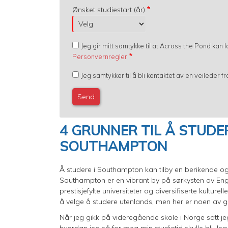
Ønsket studiestart (år)
Jeg gir mitt samtykke til at Across the Pond kan
Personvernregler
Jeg samtykker til å bli kontaktet av en veileder 
4 GRUNNER TIL Å STUDER
SOUTHAMPTON
Å studere i Southampton kan tilby en berikende og ti
Southampton er en vibrant by på sørkysten av Engl
prestisjefylte universiteter og diversifiserte kulture
å velge å studere utenlands, men her er noen av gru
Når jeg gikk på videregående skole i Norge satt j
hvordan jeg så for meg min studietid skulle bli.