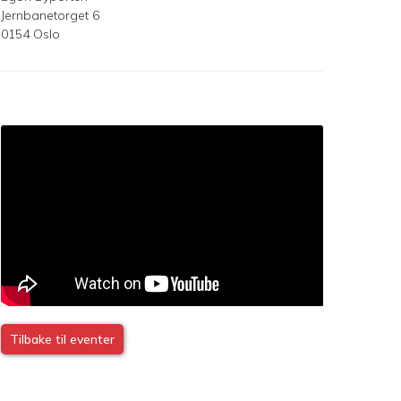
Jernbanetorget 6
0154 Oslo
Tilbake til eventer