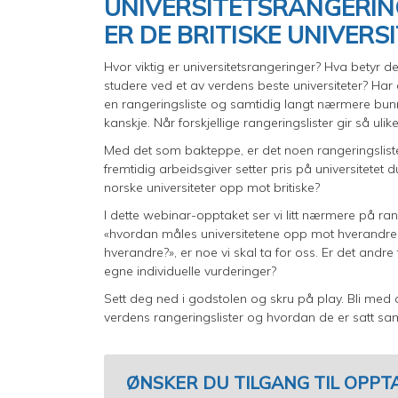
UNIVERSITETSRANGERIN
ER DE BRITISKE UNIVERS
Hvor viktig er universitetsrangeringer? Hva betyr d
studere ved et av verdens beste universiteter? Har 
en rangeringsliste og samtidig langt nærmere bu
kanskje. Når forskjellige rangeringslister gir så ulik
Med det som bakteppe, er det noen rangeringsliste
fremtidig arbeidsgiver setter pris på universitetet d
norske universiteter opp mot britiske?
I dette webinar-opptaket ser vi litt nærmere på r
«hvordan måles universitetene opp mot hverandre?» «
hverandre?», er noe vi skal ta for oss. Er det andre
egne individuelle vurderinger?
Sett deg ned i godstolen og skru på play. Bli med o
verdens rangeringslister og hvordan de er satt s
ØNSKER DU TILGANG TIL OPPT