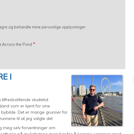
 lagre og behandle mine personlige opplysninger.
fra Across the Pond
E I
lfredsstillende studietid.
and som er kjent for sine
lle bybilde. Det er mange grunner for
nnene til at jeg valgte det.
eg meg selv forventninger om
 Jeg satt pris på mulighetene man har for å komme sammen med