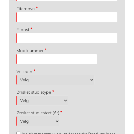
Etternavn
E-post
Mobilnummer
Veileder
Ønsket studietype
Ønsket studiestart (år)
Jeg gir mitt samtykke til at Across the Pond kan lagre