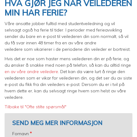
HVA GJØR JEG NÅR VEILEDEREN
MIN HAR FERIE?
Våre ansatte jobber fulltid med studentveiledning og vil
selvsagt også ha ferie til tider. I perioder med ferieavvikling
sender du bare en e-post til veilederen din som normalt, så vil
du få svar innen 48 timer fra en av våre andre
veiledere som vikarierer i de periodene din veileder er bortreist.
Hvis det er noe som haster mens veilederen din er på ferie, og
du ønsker å snakke med noen på telefon, så kan du alltid ringe
en av våre andre veiledere
. Det kan da være lurt å ringe den
veilederen som er vikar for veilederen din, og det ser du av siste
e-post du fikk fra din veileders e-post. Dersom du er i tvil på
hvem dette er, kan du selvsagt ringe hvem som helst av våre
veiledere.
Tilbake til "Ofte stilte spørsmål"
SEND MEG MER INFORMASJON
Fornavn