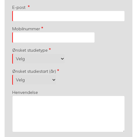
E-post
Mobilnummer
Ønsket studietype
Ønsket studiestart (år)
Henvendelse