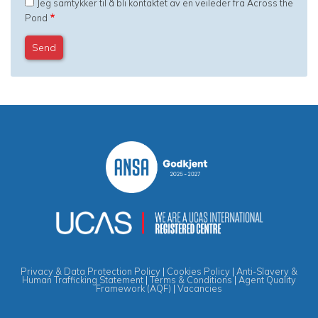
Jeg samtykker til å bli kontaktet av en veileder fra Across the
Pond
Privacy & Data Protection Policy
|
Cookies Policy
|
Anti-Slavery &
Human Trafficking Statement
|
Terms & Conditions
|
Agent Quality
Framework (AQF)
|
Vacancies