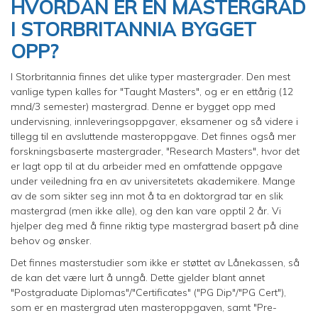
HVORDAN ER EN MASTERGRAD
I STORBRITANNIA BYGGET
OPP?
I Storbritannia finnes det ulike typer mastergrader. Den mest
vanlige typen kalles for "Taught Masters", og er en ettårig (12
mnd/3 semester) mastergrad. Denne er bygget opp med
undervisning, innleveringsoppgaver, eksamener og så videre i
tillegg til en avsluttende masteroppgave. Det finnes også mer
forskningsbaserte mastergrader, "Research Masters", hvor det
er lagt opp til at du arbeider med en omfattende oppgave
under veiledning fra en av universitetets akademikere. Mange
av de som sikter seg inn mot å ta en doktorgrad tar en slik
mastergrad (men ikke alle), og den kan vare opptil 2 år. Vi
hjelper deg med å finne riktig type mastergrad basert på dine
behov og ønsker.
Det finnes masterstudier som ikke er støttet av Lånekassen, så
de kan det være lurt å unngå. Dette gjelder blant annet
"Postgraduate Diplomas"/"Certificates" ("PG Dip"/"PG Cert"),
som er en mastergrad uten masteroppgaven, samt "Pre-