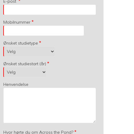
E-post
Mobilnummer
Ønsket studietype
Ønsket studiestart (år)
Henvendelse
Hvor hørte du om Across the Pond?