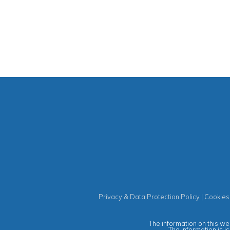
Privacy & Data Protection Policy
|
Cookies
The information on this web
The information is i