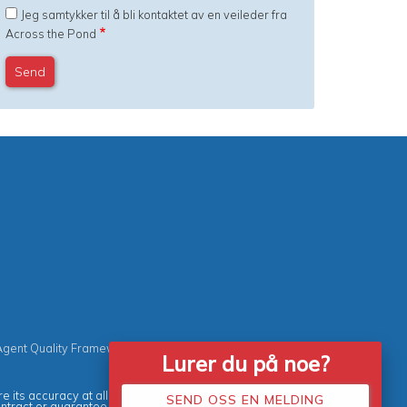
Jeg samtykker til å bli kontaktet av en veileder fra
Across the Pond
Agent Quality Framework (AQF)
|
Vacancies
Lurer du på noe?
e its accuracy at all times.
SEND OSS EN MELDING
ontract or guarantee.