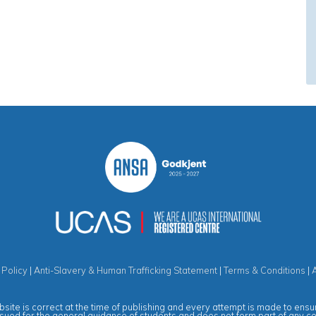
 Policy
|
Anti-Slavery & Human Trafficking Statement
|
Terms & Conditions
|
site is correct at the time of publishing and every attempt is made to ensur
ssued for the general guidance of students and does not form part of any c