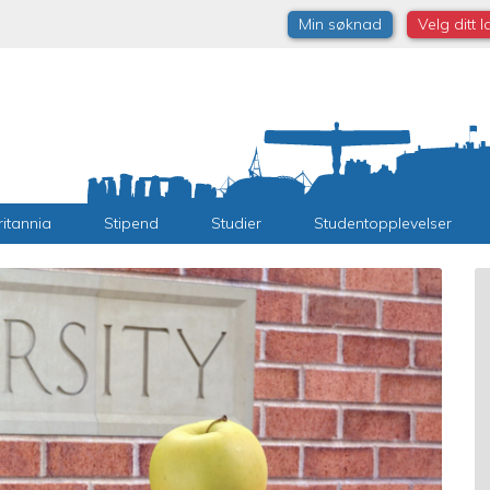
Min søknad
Velg ditt 
ritannia
Stipend
Studier
Studentopplevelser