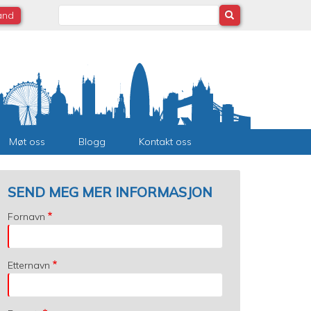
Search
land
Møt oss
Blogg
Kontakt oss
SEND MEG MER INFORMASJON
Fornavn
Etternavn