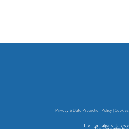
Privacy & Data Protection Policy
|
Cookies
The information on this web
The information is i