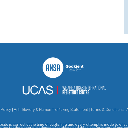
 Policy
|
Anti-Slavery & Human Trafficking Statement
|
Terms & Conditions
|
site is correct at the time of publishing and every attempt is made to ensur
ssued for the general guidance of students and does not form part of any c