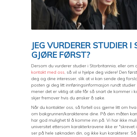
JEG VURDERER STUDIER I
GJØRE FØRST?
Dersom du vurderer studier i Storbritannia, eller om 
kontakt med oss
, så vil vi hjelpe deg videre! Den før
deg og dine interesser, slik at vi kan sende deg forsla
posten gi deg litt innføringsinformasjon rundt studie
mener det er viktig at alle får så snart de kommer i k
skjer fremover hvis du ønsker å søke.
Når du kontakter oss, så fortell oss gjerne litt om hva 
om bakgrunnen/karakterene dine. På den måten kan vi 
har god mulighet til å komme inn på. Vi har ikke muli
universitet ettersom karakterkravene ikke er "skrevet
ser på hele søknaden din, og ikke kun karakterer. Så