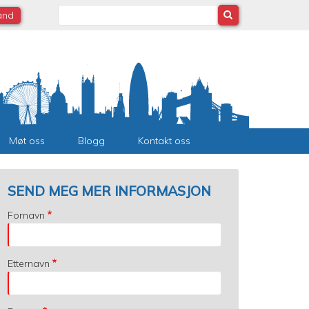
Search
land
Møt oss
Blogg
Kontakt oss
SEND MEG MER INFORMASJON
Fornavn
Etternavn