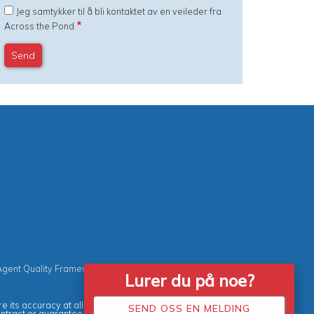
Jeg samtykker til å bli kontaktet av en veileder fra
Across the Pond
Agent Quality Framework (AQF)
|
Vacancies
Lurer du på noe?
e its accuracy at all times.
SEND OSS EN MELDING
ontract or guarantee.