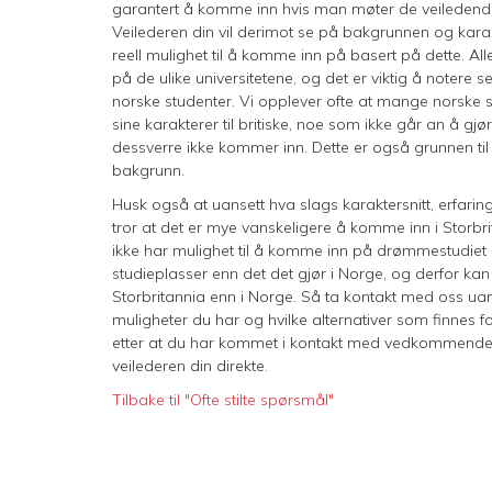
garantert å komme inn hvis man møter de veiledende k
Veilederen din vil derimot se på bakgrunnen og kara
reell mulighet til å komme inn på basert på dette. Al
på de ulike universitetene, og det er viktig å notere 
norske studenter. Vi opplever ofte at mange norske st
sine karakterer til britiske, noe som ikke går an å gj
dessverre ikke kommer inn. Dette er også grunnen til 
bakgrunn.
Husk også at uansett hva slags karaktersnitt, erfari
tror at det er mye vanskeligere å komme inn i Stor
ikke har mulighet til å komme inn på drømmestudiet i
studieplasser enn det det gjør i Norge, og derfor kan
Storbritannia enn i Norge. Så ta kontakt med oss uans
muligheter du har og hvilke alternativer som finnes f
etter at du har kommet i kontakt med vedkommende f
veilederen din direkte.
Tilbake til "Ofte stilte spørsmål"