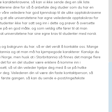
arakterkravene, så kan vi ikke sende deg en slik liste.
kterene dine for så å anbefale deg studier som du har en
le våre veiledere har god kjennskap til de ulike opptakskravene
seg at alle universitetene har egne veiledende opptakskrav for
udenter ikke har satt seg inn i dette og prøver å oversette
øre på en god måte, og som veldig ofte fører til at man
at universitetene har sine egne krav til studenter med norsk
ng og bakgrunn du har, så er det verdt å kontakte oss. Mange
britannia og at man må ha kjempegode karakterer. Kanskje du
 Norge, men husk at i Storbritannia så finnes det mange flere
 det for en del studier være enklere å komme inn i
ett, så vil din veileder hjelpe deg med å se på hvilke
or deg. Veilederen din vil være din faste kontaktperson, så
ørste gangen, så kan du sende e-post/ringe/tekste