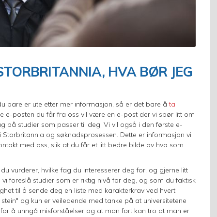
 STORBRITANNIA, HVA BØR JEG
du bare er ute etter mer informasjon, så er det bare å
ta
ste e-posten du får fra oss vil være en e-post der vi spør litt om
g på studier som passer til deg. Vi vil også i den første e-
r i Storbritannia og søknadsprosessen. Dette er informasjon vi
ontakt med oss, slik at du får et litt bedre bilde av hva som
du vurderer, hvilke fag du interesserer deg for, og gjerne litt
foreslå studier som er riktig nivå for deg, og som du faktisk
ghet til å sende deg en liste med karakterkrav ved hvert
 i stein" og kun er veiledende med tanke på at universitetene
 for å unngå misforståelser og at man fort kan tro at man er