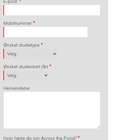
E-post
Mobilnummer
Ønsket studietype
Ønsket studiestart (år)
Henvendelse
Hvor hørte du om Across the Pond?