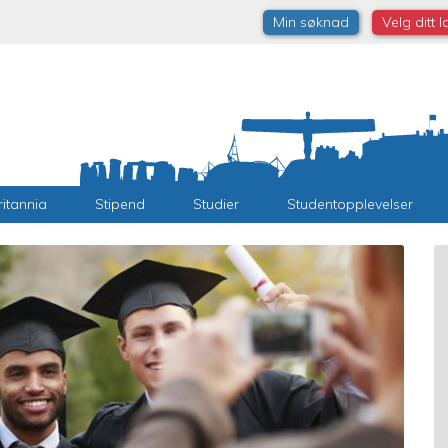
Min søknad
Velg ditt 
ritannia
Stipend
Studier
Studentopplevelser