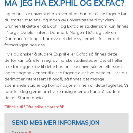
MÅ JEG HA EX.PHIL OG EX.FAC?
Ingen britiske universiteter krever at du har tatt disse fagene før
du starter studiene, og ingen av universitetene tilbyr dem.
Grunnen til dette er at Ex.phil og Ex.fac er studier som kun finnes
i Norge. De ble innført i Danmark-Norge i 1675 og selv om
Danmark for lengst har avviklet dette systemet, så sitter det
fortsatt igjen hos oss.
Hvis du ønsker å studere Ex.phil eller Ex.fac så finnes dette
derfor kun på, eller i regi av, norske studiesteder. Det vil heller
ikke foreligge krav til dette hos britiske universiteter, ettersom
ingen engang kjenner til disse fagene eller hva dette er. Hvis du
derimot er interessert i filosofi, så finnes det mange
spennende studier og kombinasjoner innenfor dette fagfeltet. Vi
forteller deg gjerne om hvilke muligheter du har til å studere
dette i Storbritannia.
Tilbake til "Ofte stilte spørsmål"
SEND MEG MER INFORMASJON
Fornavn