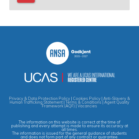
Privacy & Data Protection Policy
|
Cookies Policy
|
Anti-Slavery &
Human Trafficking Statement
|
Terms & Conditions
|
Agent Quality
Framework (AQF)
|
Vacancies
The information on this website is correct at the time of
publishing and every attempt is made to ensure its accuracy at
all times.
The information is issued for the general guidance of students
and does not form part of any contract or guarantee.