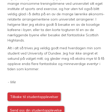
mange morsomme treningstimene ved universitet sitt eget
institute of sports and exercise, og har uten tvil også blitt
veldig glad i å delta på en av de mange lærerike økonomi-
relaterte arrangementene som universitet arrangerer. I
helgene liker jeg ekstra godt å besøke en av de koselige
kafeene i byen, eller ta den korte togturen til en av de
nærliggende byene eller besøke det fantastiske Scottish
Highlands.
Alt i alt så trives jeg veldig godt med hverdagen min som
student ved University of Dundee. Jeg har ikke angret et
sekund på valget mitt, og gleder meg nå ekstra mye til å få
oppleve enda flere fantastiske og minneverdige eventyr i
tiden som kommer.
- Mie
Tilbake til studentopplevelser
Send oss din studentopplevelse