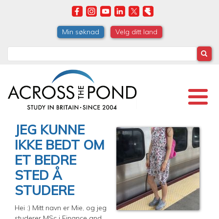
Skip
to
main
Min søknad
Velg ditt land
content
Search
JEG KUNNE
IKKE BEDT OM
ET BEDRE
STED Å
STUDERE
Hei :) Mitt navn er Mie, og jeg
studerer MSc i Finance and