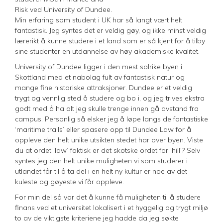
Risk ved University of Dundee.
Min erfaring som student i UK har så langt vœrt helt
fantastisk. Jeg syntes det er veldig gøy, og ikke minst veldig
lærerikt å kunne studere i et land som er så kjent for å tilby
sine studenter en utdannelse av høy akademiske kvalitet.
University of Dundee ligger i den mest solrike byen i
Skottland med et nabolag fult av fantastisk natur og
mange fine historiske attraksjoner. Dundee er et veldig
trygt og vennlig sted å studere og bo i, og jeg trives ekstra
godt med å ha alt jeg skulle trenge innen gå avstand fra
campus. Personlig så elsker jeg å løpe langs de fantastiske
‘maritime trails’ eller spasere opp til Dundee Law for å
oppleve den helt unike utsikten stedet har over byen. Viste
du at ordet ‘law’ faktisk er det skotske ordet for ‘hill’? Selv
syntes jeg den helt unike muligheten vi som studerer i
utlandet får til å ta del i en helt ny kultur er noe av det
kuleste og gøyeste vi får oppleve.
For min del så var det å kunne få muligheten til å studere
finans ved et universitet lokalisert i et hyggelig og trygt miljø
to av de viktigste kriteriene jeg hadde da jeg søkte