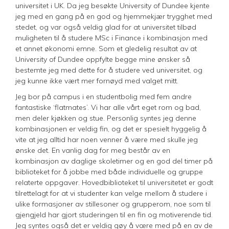
universitet i UK. Da jeg besøkte University of Dundee kjente
jeg med en gang på en god og hjemmekjær trygghet med
stedet, og var også veldig glad for at universitet tilbød
muligheten til å studere MSc i Finance i kombinasjon med
et annet økonomi emne. Som et gledelig resultat av at
University of Dundee oppfylte begge mine ønsker så
bestemte jeg med dette for å studere ved universitet, og
jeg kunne ikke vært mer fornøyd med valget mitt.
Jeg bor på campus i en studentbolig med fem andre
fantastiske ‘flatmates’. Vi har alle vårt eget rom og bad,
men deler kjøkken og stue. Personlig syntes jeg denne
kombinasjonen er veldig fin, og det er spesielt hyggelig å
vite at jeg alltid har noen venner å være med skulle jeg
ønske det. En vanlig dag for meg består av en
kombinasjon av daglige skoletimer og en god del timer på
biblioteket for å jobbe med både individuelle og gruppe
relaterte oppgaver. Hovedbiblioteket til universitetet er godt
tilrettelagt for at vi studenter kan velge mellom å studere i
ulike formasjoner av stillesoner og grupperom, noe som til
gjengjeld har gjort studeringen til en fin og motiverende tid.
Jeg syntes også det er veldig gøy å vœre med på en av de