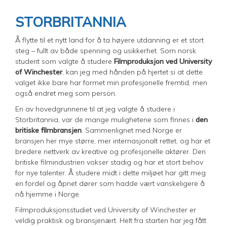
STORBRITANNIA
Å flytte til et nytt land for å ta høyere utdanning er et stort
steg – fullt av både spenning og usikkerhet. Som norsk
student som valgte å studere
Filmproduksjon ved University
of Winchester
, kan jeg med hånden på hjertet si at dette
valget ikke bare har formet min profesjonelle fremtid, men
også endret meg som person.
En av hovedgrunnene til at jeg valgte å studere i
Storbritannia, var de mange mulighetene som finnes i
den
britiske filmbransjen
. Sammenlignet med Norge er
bransjen her mye større, mer internasjonalt rettet, og har et
bredere nettverk av kreative og profesjonelle aktører. Den
britiske filmindustrien vokser stadig og har et stort behov
for nye talenter. Å studere midt i dette miljøet har gitt meg
en fordel og åpnet dører som hadde vært vanskeligere å
nå hjemme i Norge.
Filmproduksjonsstudiet ved University of Winchester er
veldig praktisk og bransjenært. Helt fra starten har jeg fått