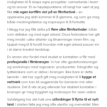
muligheten til å skape egne prosjekter, samarbeide i team
og ta ansvar. Et av høydepunktene så langt har vært at jeg
fikk
min egen kortfilm vist på en filmfestival
– en
opplevelse jeg aldri kommer til å glemme, og som ga meg
både mestringsfølelse og inspirasjon til å fortsette.
I tillegg har jeg fått delta på
flere ulike filmfestivaler
, både
som deltaker og med eget arbeid. Disse festivalene har gitt
meg innsikt i ulike stilarter og tilnærminger innen film, og
hjulpet meg til å forstå hvordan mitt eget arbeid passer inn
i et større kreativt landskap.
En annen stor fordel med studiet er kontakten vi får med
profesjonelle i filmbransjen
. Vi har ofte gjesteforelesninger
og workshops med regissører, produsenter, fotografer og
lydteknikere som er aktive i bransjen. Ikke bare er dette
lærerikt – det har også gitt meg muligheten til å
bygge et
nettverk
som kan bli avgjørende for karrieren min etter
studiene. Det å vite at jeg allerede har etablert kontakter i
bransjen gir meg trygghet og motivasjon for veien videre.
Selvfølgelig har det hatt sine
utfordringer å flytte til et nytt
land
. I starten følte jeg meg ofte utenfor og overveldet. Men