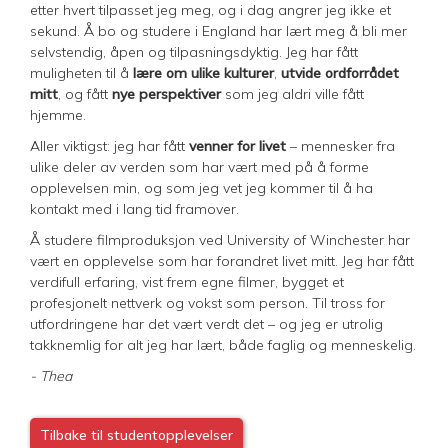
etter hvert tilpasset jeg meg, og i dag angrer jeg ikke et
sekund. Å bo og studere i England har lært meg å bli mer
selvstendig, åpen og tilpasningsdyktig. Jeg har fått
muligheten til å
lære om ulike kulturer
,
utvide ordforrådet
mitt
, og fått
nye perspektiver
som jeg aldri ville fått
hjemme.
Aller viktigst: jeg har fått
venner for livet
– mennesker fra
ulike deler av verden som har vært med på å forme
opplevelsen min, og som jeg vet jeg kommer til å ha
kontakt med i lang tid framover.
Å studere filmproduksjon ved University of Winchester har
vært en opplevelse som har forandret livet mitt. Jeg har fått
verdifull erfaring, vist frem egne filmer, bygget et
profesjonelt nettverk og vokst som person. Til tross for
utfordringene har det vært verdt det – og jeg er utrolig
takknemlig for alt jeg har lært, både faglig og menneskelig.
- Thea
Tilbake til studentopplevelser