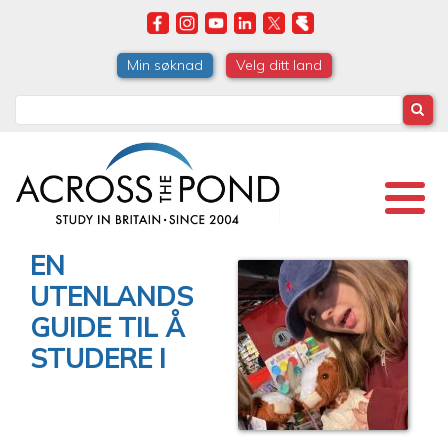
Skip
to
main
Min søknad
Velg ditt land
content
Search
EN
UTENLANDS
GUIDE TIL Å
STUDERE I