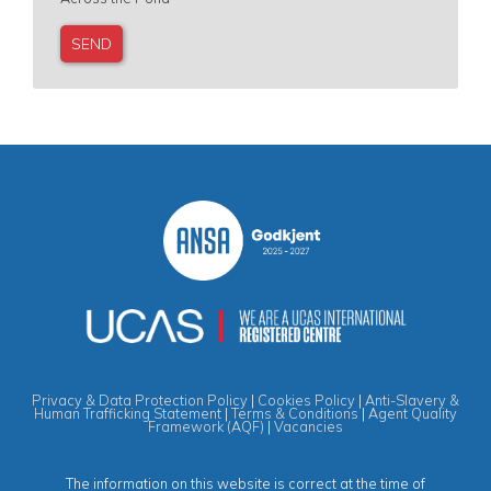
Privacy & Data Protection Policy
|
Cookies Policy
|
Anti-Slavery &
Human Trafficking Statement
|
Terms & Conditions
|
Agent Quality
Framework (AQF)
|
Vacancies
The information on this website is correct at the time of