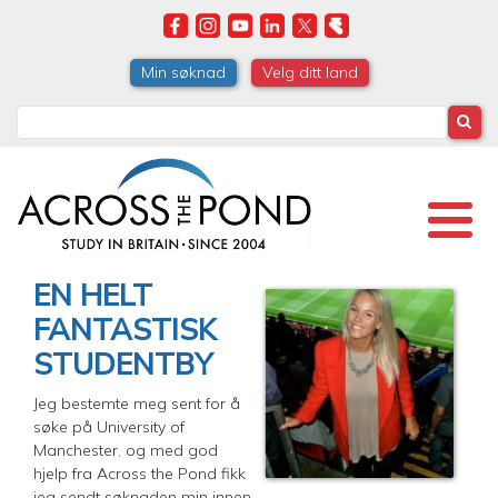
Skip
to
main
Min søknad
Velg ditt land
content
Search
EN HELT
FANTASTISK
STUDENTBY
Jeg bestemte meg sent for å
søke på University of
Manchester
,
og med god
hjelp fra Across the Pond fikk
jeg sendt søknaden min innen