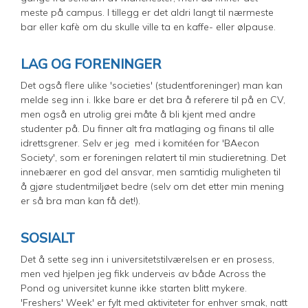
meste på campus. I tillegg er det aldri langt til nærmeste
bar eller kafè om du skulle ville ta en kaffe- eller ølpause.
LAG OG FORENINGER
Det også flere ulike 'societies' (studentforeninger) man kan
melde seg inn i. Ikke bare er det bra å referere til på en CV,
men også en utrolig grei måte å bli kjent med andre
studenter på. Du finner alt fra matlaging og finans til alle
idrettsgrener. Selv er jeg med i komitéen for 'BAecon
Society', som er foreningen relatert til min studieretning. Det
innebærer en god del ansvar, men samtidig muligheten til
å gjøre studentmiljøet bedre (selv om det etter min mening
er så bra man kan få det!).
SOSIALT
Det å sette seg inn i universitetstilværelsen er en prosess,
men ved hjelpen jeg fikk underveis av både Across the
Pond og universitet kunne ikke starten blitt mykere.
'Freshers' Week' er fylt med aktiviteter for enhver smak, natt