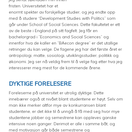
fristen. Universitetet har et
enormt spekter av forskjellige studier, og jeg endte opp
med å studere “Development Studies with Politics” som
går under School of Social Sciences. Dette fakultetet er ett
av de beste i England på sitt fagfelt. Jeg får en
bachelorgrad i ”Economics and Social Sciences” og
innenfor hva de kaller en ”BAecon degree” er det utallige
retninger du kan velge. De fagene jeg har det første året er
antropologi, matte, sosiologi, utviklingsstudier, politikk og
økonomi. Jeg ser nå veldig frem til å velge fag etter hva jeg
interesserer meg mest for de kommende årene.
DYKTIGE FORELESERE
Foreleserne på universitet er utrolig dyktige. Dette
innebærer også at nivået blant studentene er høyt. Selv om
man ikke merker altfor mye av konkurransen blant
studentene, er det ikke til å unngå å få med seg hvor mye
studentene jobber og semestrene kan oppleves ganske
intensive noen ganger. Derimot er alle i samme båt, og
med motivasjon går både semestrene og