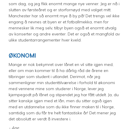
som dag, og jeg fikk enormt mange nye venner. Jeg er nå i
slutten av førsteåret og er storfornøyd med valget mitt.
Manchester har så enormt mye å by på! Det trengs vel ikke
engang å nevnes at byen er et fotballmekka, men for
mennesker lik meg selv, tilbyr byen også et enormt utvalg
av konserter og andre eventer. Det er også et mangfold av
ulike studentarrangementer hver kveld.
ØKONOMI
Mange er nok bekymret over lånet en vil sitte igjen med,
eller om man kommer til å ha dårlig råd de årene en
tilbringer som student i utlandet. Derimot, når jeg
sammenligner min studenttilværelse i forhold til økonomi
med vennene mine som studerer i Norge, lever jeg
kjempegodt på lånet og stipendet jeg har fått utdelt. Ja, du
sitter kanskje igjen med et lån, men du sitter også igjen
med en utdannelse som du ikke finner maken til i Norge,
samtidig som du får tre helt fantastiske år! Det mener jeg
det absolutt er verdt å investere i.
- Ane