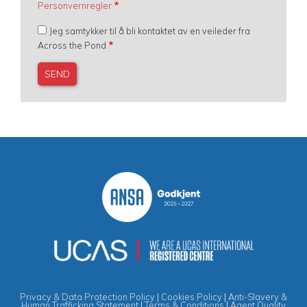
Personvernregler
Jeg samtykker til å bli kontaktet av en veileder fra
Across the Pond
Privacy & Data Protection Policy
|
Cookies Policy
|
Anti-Slavery &
Human Trafficking Statement
|
Terms & Conditions
|
Agent Quality