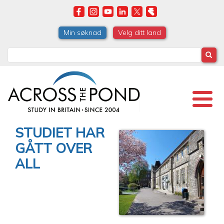
Skip
to
main
Min søknad
Velg ditt land
content
Search
STUDIET HAR
GÅTT OVER
ALL