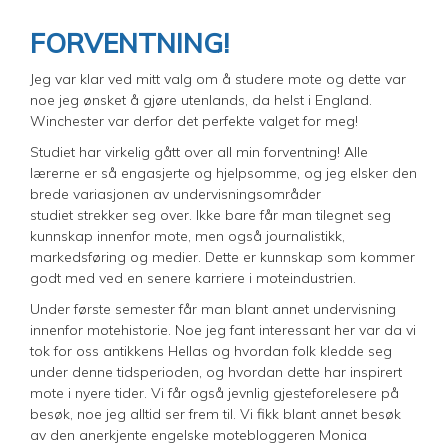
FORVENTNING!
Jeg var klar ved mitt valg om å studere mote og dette var
noe jeg ønsket å gjøre utenlands, da helst i England.
Winchester var derfor det perfekte valget for meg!
Studiet har virkelig gått over all min forventning! Alle
lærerne er så engasjerte og hjelpsomme, og jeg elsker den
brede variasjonen av undervisningsområder
studiet strekker seg over. Ikke bare får man tilegnet seg
kunnskap innenfor mote, men også journalistikk,
markedsføring og medier. Dette er kunnskap som kommer
godt med ved en senere karriere i moteindustrien.
Under første semester får man blant annet undervisning
innenfor motehistorie. Noe jeg fant interessant her var da vi
tok for oss antikkens Hellas og hvordan folk kledde seg
under denne tidsperioden, og hvordan dette har inspirert
mote i nyere tider. Vi får også jevnlig gjesteforelesere på
besøk, noe jeg alltid ser frem til. Vi fikk blant annet besøk
av den anerkjente engelske motebloggeren Monica