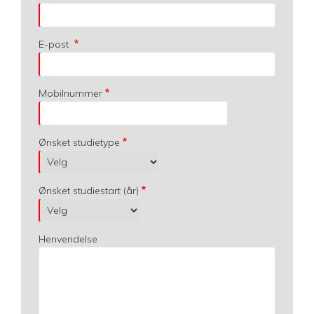
E-post
Mobilnummer
Ønsket studietype
Ønsket studiestart (år)
Henvendelse