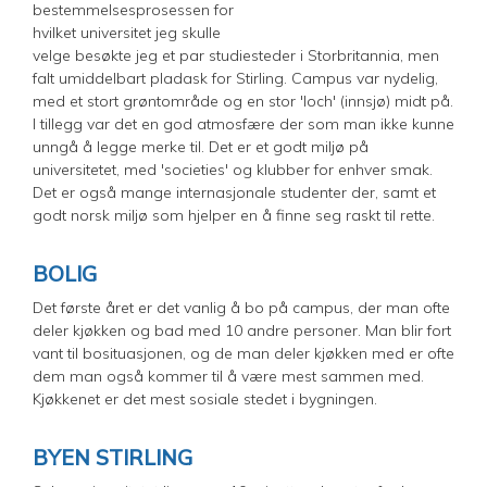
bestemmelsesprosessen for
hvilket universitet jeg skulle
velge besøkte jeg et par studiesteder i Storbritannia, men
falt umiddelbart pladask for Stirling. Campus var nydelig,
med et stort grøntområde og en stor 'loch' (innsjø) midt på.
I tillegg var det en god atmosfære der som man ikke kunne
unngå å legge merke til. Det er et godt miljø på
universitetet, med 'societies' og klubber for enhver smak.
Det er også mange internasjonale studenter der, samt et
godt norsk miljø som hjelper en å finne seg raskt til rette.
BOLIG
Det første året er det vanlig å bo på campus, der man ofte
deler kjøkken og bad med 10 andre personer. Man blir fort
vant til bosituasjonen, og de man deler kjøkken med er ofte
dem man også kommer til å være mest sammen med.
Kjøkkenet er det mest sosiale stedet i bygningen.
BYEN STIRLING