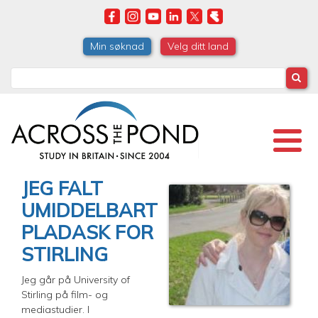
Skip
to
main
Min søknad
Velg ditt land
content
Search
JEG FALT
UMIDDELBART
PLADASK FOR
STIRLING
Jeg går på University of
Stirling på film- og
mediastudier. I