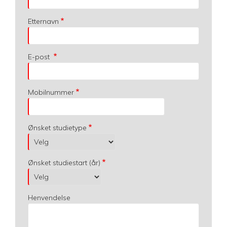
Etternavn
E-post
Mobilnummer
Ønsket studietype
Ønsket studiestart (år)
Henvendelse