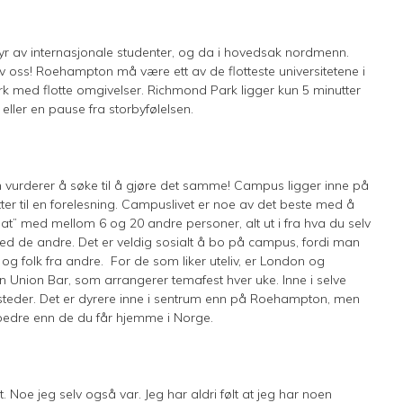
ryr av internasjonale studenter, og da i hovedsak nordmenn.
av oss! Roehampton må være ett av de flotteste universitetene i
rk med flotte omgivelser. Richmond Park ligger kun 5 minutter
 eller en pause fra storbyfølelsen.
 vurderer å søke til å gjøre det samme! Campus ligger inne på
ter til en forelesning. Campuslivet er noe av det beste med å
“flat” med mellom 6 og 20 andre personer, alt ut i fra hva du selv
med de andre. Det er veldig sosialt å bo på campus, fordi man
t” og folk fra andre. For de som liker uteliv, er London og
 Union Bar, som arrangerer temafest hver uke. Inne i selve
steder. Det er dyrere inne i sentrum enn på Roehampton, men
 bedre enn de du får hjemme i Norge.
Noe jeg selv også var. Jeg har aldri følt at jeg har noen