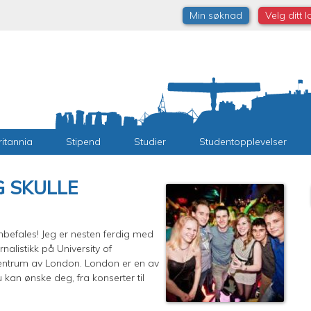
Min søknad
Velg ditt 
ritannia
Stipend
Studier
Studentopplevelser
G SKULLE
anbefales! Jeg er nesten ferdig med
rnalistikk på University
of
entrum av London. London er en av
 kan ønske deg, fra konserter til