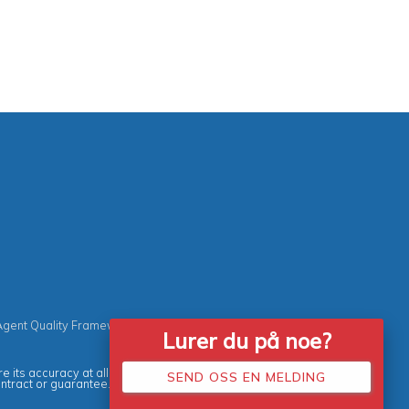
Agent Quality Framework (AQF)
|
Vacancies
Lurer du på noe?
e its accuracy at all times.
SEND OSS EN MELDING
ontract or guarantee.