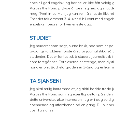
spesiell god engelsk, og har heller ikke fått veld
Across the Pond prøvde å roe meg ned og si at det
meg. Tvert imot! Men jeg kan vel nå si at de fikk r
Tror det tok omtrent 3-4 uker å bli vant med engel
engelsken bedre for hver eneste dag.
STUDIET
Jeg studerer som sagt journalistikk, noe som er po
avgangskarakterer første året for journalistikk, så 
studenter. Det er fantastisk å studere journalistikk
som foregår her. Foreleserne er strenge, men dyk
handler om. Bachelorgraden er 3-årig og er like 
TA SJANSEN!
Jeg skal ærlig innrømme at jeg aldri hadde trodd je
Across the Pond som jeg egentlig deltok på siden 
dette universitet økte interessen. Jeg er i dag vel
spennende og utfordrende på en gang. Du blir bed
tips: Ta sjansen!