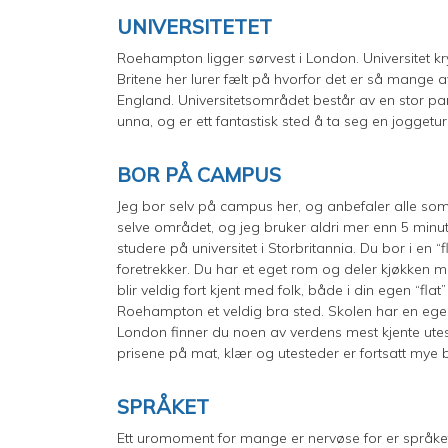
UNIVERSITETET
Roehampton ligger sørvest i London. Universitet k
Britene her lurer fælt på hvorfor det er så mange 
England. Universitetsområdet består av en stor pa
unna, og er ett fantastisk sted å ta seg en joggetur
BOR PÅ CAMPUS
Jeg bor selv på campus her, og anbefaler alle som
selve området, og jeg bruker aldri mer enn 5 minut
studere på universitet i Storbritannia. Du bor i en 
foretrekker. Du har et eget rom og deler kjøkken 
blir veldig fort kjent med folk, både i din egen “fla
Roehampton et veldig bra sted. Skolen har en egen
London finner du noen av verdens mest kjente ute
prisene på mat, klær og utesteder er fortsatt mye
SPRÅKET
Ett uromoment for mange er nervøse for er språket. 