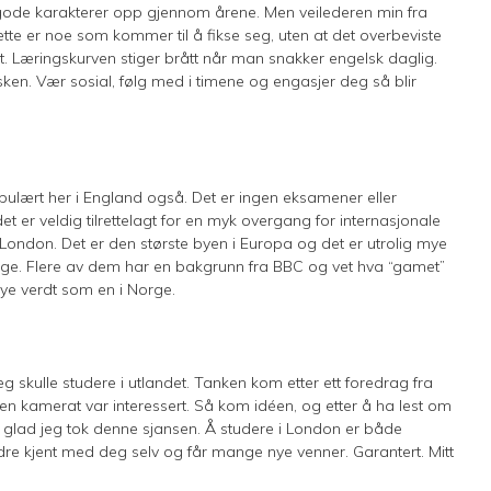
ig gode karakterer opp gjennom årene. Men veilederen min fra
te er noe som kommer til å fikse seg, uten at det overbeviste
ett. Læringskurven stiger brått når man snakker engelsk daglig.
sken. Vær sosial, følg med i timene og engasjer deg så blir
pulært her i England også. Det er ingen eksamener eller
det er veldig tilrettelagt for en myk overgang for internasjonale
 i London. Det er den største byen i Europa og det er utrolig mye
tige. Flere av dem har en bakgrunn fra BBC og vet hva “gamet”
mye verdt som en i Norge.
g skulle studere i utlandet. Tanken kom etter ett foredrag fra
en kamerat var interessert. Så kom idéen, og etter å ha lest om
dig glad jeg tok denne sjansen. Å studere i London er både
re kjent med deg selv og får mange nye venner. Garantert. Mitt