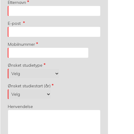
Etternavn
E-post
Mobilnummer
Ønsket studietype
Ønsket studiestart (år)
Henvendelse