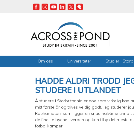
Skip
to
main
content
Om oss
Universiteter
Studier i Storb
HADDE ALDRI TRODD JE
STUDERE I UTLANDET
Å studere i Storbritannia er noe som virkelig kan 
mitt første år og trives veldig godt. Jeg studerer jou
Roehampton, som ligger en snau halvtime unna s
de fineste byene i verden og kan tilby det meste du
fotballkamper!