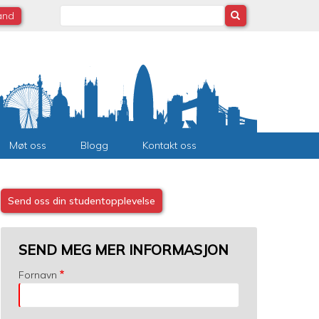
Search
land
Møt oss
Blogg
Kontakt oss
Send oss din studentopplevelse
SEND MEG MER INFORMASJON
Fornavn