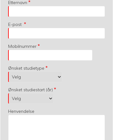
Etternavn
E-post
Mobilnummer
Ønsket studietype
Ønsket studiestart (år)
Henvendelse