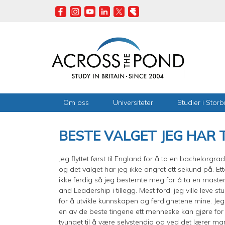
Skip
to
main
content
Om oss
Universiteter
Studier i Storb
BESTE VALGET JEG HAR TA
Jeg flyttet først til England for å ta en bachelo
og det valget har jeg ikke angret ett sekund på. Et
ikke ferdig så jeg bestemte meg for å ta en mast
and Leadership i tillegg. Mest fordi jeg ville leve st
for å utvikle kunnskapen og ferdighetene mine. Jeg 
en av de beste tingene ett menneske kan gjøre for s
tvunget til å være selvstendig og ved det lærer man 