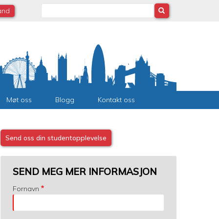
Search
land
Møt oss
Blogg
Kontakt oss
Send oss din studentopplevelse
SEND MEG MER INFORMASJON
Fornavn