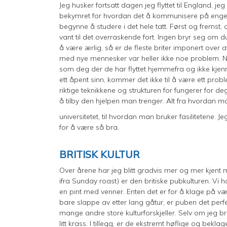
Jeg husker fortsatt dagen jeg flyttet til England, j
bekymret for hvordan det å kommunisere på engelsk
begynne å studere i det hele tatt. Først og fremst,
vant til det overraskende fort. Ingen bryr seg om d
å være ærlig, så er de fleste briter imponert over at
med nye mennesker var heller ikke noe problem. Når 
som deg der de har flyttet hjemmefra og ikke kjen
ett åpent sinn, kommer det ikke til å være ett proble
riktige teknikkene og strukturen for fungerer for deg
å tilby den hjelpen man trenger. Alt fra hvordan man
universitetet, til hvordan man bruker fasilitetene. Je
for å være så bra.
BRITISK KULTUR
Over årene har jeg blitt gradvis mer og mer kjent me
ifra Sunday roast) er den britiske pubkulturen. Vi h
en pint med venner. Enten det er for å klage på vær
bare slappe av etter lang gåtur, er puben det perf
mange andre store kulturforskjeller. Selv om jeg bru
litt krass. I tillegg, er de ekstremt høflige og beklage