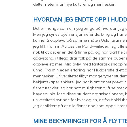
dette møter man nye kulturer og mennesker.
HVORDAN JEG ENDTE OPP I HUDD
Det er mange som er nysgjerrige på hvordan jeg en
Men jeg synes byen er sjarmerende, billig og har et 
kunne få opplevd på samme måte i Oslo. Grunnen ti
jeg fikk fra min Across the Pond-veileder. Jeg vill
nok til at det er en del å finne på, og han traff hel
gåavstand, i tillegg drar folk på de samme pubene
oppleve ett mer livlig byliv, med fantastisk shoppin
unna. Fra min egen erfaring, har Huddersfield ett å
mennesker. Universitetet tilbyr mange typer student
bekjentskaper enklere. Jeg har blant annet prøvd ch
flere turer der jeg har hatt muligheten til å se mer 
høydepunkt. Med disse student organisasjonene, k
universitet tilbyr noe for hver og en, alt fra bokklubb
Jeg er sikkert på at alle finner noe som appellerer t
MINE BEKYMRINGER FOR Å FLYT