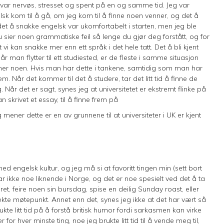
eg var nervøs, stresset og spent på en og samme tid. Jeg var
 kom til å gå, om jeg kom til å finne noen venner, og det å
 det å snakke engelsk var ukomfortabelt i starten, men jeg ble
u sier noen grammatiske feil så lenge du gjør deg forstått, og for
 vi kan snakke mer enn ett språk i det hele tatt. Det å bli kjent
man flytter til ett studiested, er de fleste i samme situasjon
ner noen. Hvis man har dette i tankene, samtidig som man har
m. Når det kommer til det å studere, tar det litt tid å finne de
. Når det er sagt, synes jeg at universitetet er ekstremt flinke på
 skrivet et essay, til å finne frem på
g mener dette er en av grunnene til at universiteter i UK er kjent
d engelsk kultur, og jeg må si at favoritt tingen min (sett bort
ar ikke noe liknende i Norge, og det er noe spesielt ved det å ta
et, feire noen sin bursdag, spise en deilig Sunday roast, eller
ekte møtepunkt. Annet enn det, synes jeg ikke at det har vært så
kte litt tid på å forstå britisk humor fordi sarkasmen kan virke
r for hver minste ting, noe jeg brukte litt tid til å vende meg til,