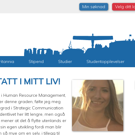
Min søknad
Velg ditt 
ritannia
Stipend
Studier
Studentopplevelser
TT I MITT LIV!
rgrad i Human Resource Management,
ter denne graden, følte jeg meg
ergrad i Strategic Communication
udentlivet her litt lengre, men også
mener at det å flytte utenlands er
in egen utvikling fordi man blir
så mye om en selv, i tillegg til