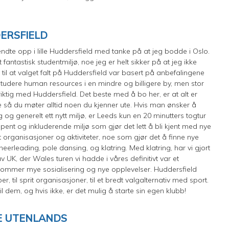
ERSFIELD
dte opp i lille Huddersfield med tanke på at jeg bodde i Oslo.
fantastisk studentmiljø, noe jeg er helt sikker på at jeg ikke
l at valget falt på Huddersfield var basert på anbefalingene
e studere human resources i en mindre og billigere by, men stor
t riktig med Huddersfield. Det beste med å bo her, er at alt er
 så du møter alltid noen du kjenner ute. Hvis man ønsker å
g og generelt ett nytt miljø, er Leeds kun en 20 minutters togtur
pent og inkluderende miljø som gjør det lett å bli kjent med nye
 organisasjoner og aktiviteter, noe som gjør det å finne nye
eerleading, pole dansing, og klatring. Med klatring, har vi gjort
av UK, der Wales turen vi hadde i våres definitivt var et
ommer mye sosialisering og nye opplevelser. Huddersfield
er, til sprit organisasjoner, til et bredt valgalternativ med sport.
il dem, og hvis ikke, er det mulig å starte sin egen klubb!
TE UTENLANDS