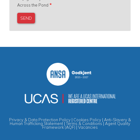
Across the Pond
Privacy & Data Protection Policy
|
Cookies Policy
|
Anti-Slavery &
Human Trafficking Statement
|
Terms & Conditions
|
Agent Quality
Framework (AQF)
|
Vacancies