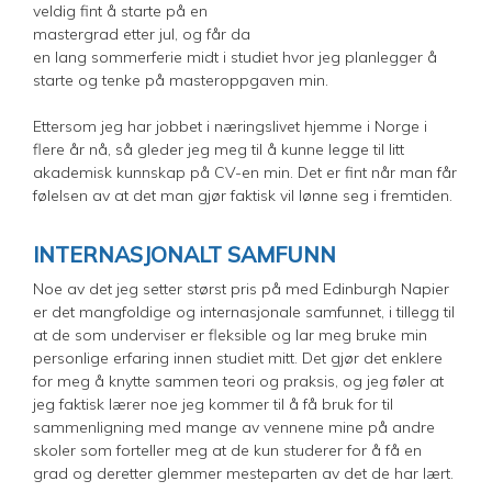
veldig fint å starte på en
mastergrad etter jul, og får da
en lang sommerferie midt i studiet hvor jeg planlegger å
starte og tenke på masteroppgaven min.
Ettersom jeg har jobbet i næringslivet hjemme i Norge i
flere år nå, så gleder jeg meg til å kunne legge til litt
akademisk kunnskap på CV-en min. Det er fint når man får
følelsen av at det man gjør faktisk vil lønne seg i fremtiden.
INTERNASJONALT SAMFUNN
​Noe av det jeg setter størst pris på med Edinburgh Napier
er det mangfoldige og internasjonale samfunnet, i tillegg til
at de som underviser er fleksible og lar meg bruke min
personlige erfaring innen studiet mitt. Det gjør det enklere
for meg å knytte sammen teori og praksis, og jeg føler at
jeg faktisk lærer noe jeg kommer til å få bruk for til
sammenligning med mange av vennene mine på andre
skoler som forteller meg at de kun studerer for å få en
grad og deretter glemmer mesteparten av det de har lært.