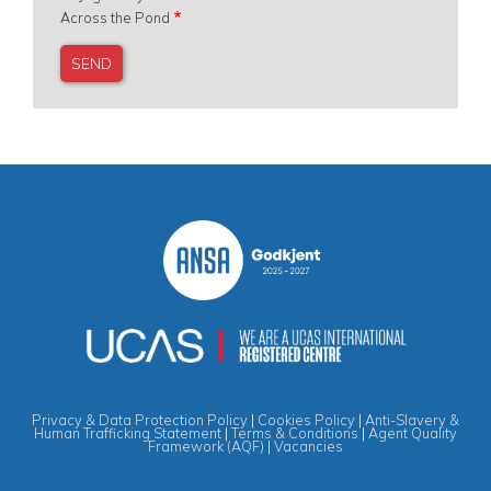
Across the Pond
Privacy & Data Protection Policy
|
Cookies Policy
|
Anti-Slavery &
Human Trafficking Statement
|
Terms & Conditions
|
Agent Quality
Framework (AQF)
|
Vacancies