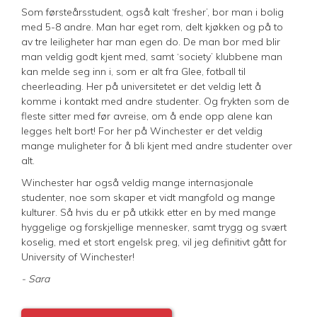
​Som førsteårsstudent, også kalt ‘fresher’, bor man i bolig
med 5-8 andre. Man har eget rom, delt kjøkken og på to
av tre leiligheter har man egen do. De man bor med blir
man veldig godt kjent med, samt ‘society’ klubbene man
kan melde seg inn i, som er alt fra Glee, fotball til
cheerleading. Her på universitetet er det veldig lett å
komme i kontakt med andre studenter. Og frykten som de
fleste sitter med før avreise, om å ende opp alene kan
legges helt bort! For her på Winchester er det veldig
mange muligheter for å bli kjent med andre studenter over
alt.
Winchester har også veldig mange internasjonale
studenter, noe som skaper et vidt mangfold og mange
kulturer. Så hvis du er på utkikk etter en by med mange
hyggelige og forskjellige mennesker, samt trygg og svært
koselig, med et stort engelsk preg, vil jeg definitivt gått for
University of Winchester!
- Sara