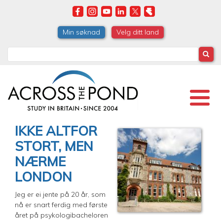
Skip
to
main
Min søknad
Velg ditt land
content
Search
IKKE ALTFOR
STORT, MEN
NÆRME
LONDON
Jeg er ei jente på 20 år, som
nå er snart ferdig med første
året på psykologibacheloren