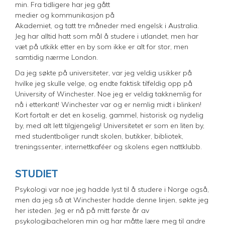
min. Fra tidligere har jeg gått
medier og kommunikasjon på
Akademiet, og tatt tre måneder med engelsk i Australia.
Jeg har alltid hatt som mål å studere i utlandet, men har
væt på utkikk etter en by som ikke er alt for stor, men
samtidig nærme London.
Da jeg søkte på universiteter, var jeg veldig usikker på
hvilke jeg skulle velge, og endte faktisk tilfeldig opp på
University of Winchester. Noe jeg er veldig takknemlig for
nå i etterkant! Winchester var og er nemlig midt i blinken!
Kort fortalt er det en koselig, gammel, historisk og nydelig
by, med alt lett tilgjengelig! Universitetet er som en liten by,
med studentboliger rundt skolen, butikker, bibliotek,
treningssenter, internettkaféer og skolens egen nattklubb.
STUDIET
Psykologi var noe jeg hadde lyst til å studere i Norge også,
men da jeg så at Winchester hadde denne linjen, søkte jeg
her isteden. Jeg er nå på mitt første år av
psykologibacheloren min og har måtte lære meg til andre