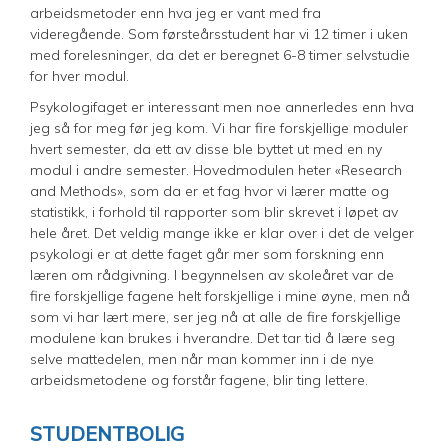
arbeidsmetoder enn hva jeg er vant med fra
videregående. Som førsteårsstudent har vi 12 timer i uken
med forelesninger, da det er beregnet 6-8 timer selvstudie
for hver modul.
Psykologifaget er interessant men noe annerledes enn hva
jeg så for meg før jeg kom. Vi har fire forskjellige moduler
hvert semester, da ett av disse ble byttet ut med en ny
modul i andre semester. Hovedmodulen heter «Research
and Methods», som da er et fag hvor vi lærer matte og
statistikk, i forhold til rapporter som blir skrevet i løpet av
hele året. Det veldig mange ikke er klar over i det de velger
psykologi er at dette faget går mer som forskning enn
læren om rådgivning. I begynnelsen av skoleåret var de
fire forskjellige fagene helt forskjellige i mine øyne, men nå
som vi har lært mere, ser jeg nå at alle de fire forskjellige
modulene kan brukes i hverandre. Det tar tid å lære seg
selve mattedelen, men når man kommer inn i de nye
arbeidsmetodene og forstår fagene, blir ting lettere.
STUDENTBOLIG