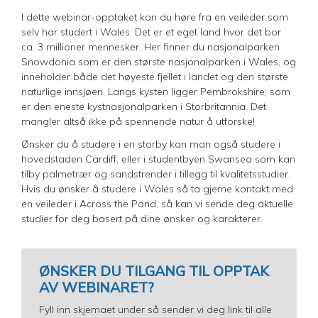
I dette webinar-opptaket kan du høre fra en veileder som
selv har studert i Wales. Det er et eget land hvor det bor
ca. 3 millioner mennesker. Her finner du nasjonalparken
Snowdonia som er den største nasjonalparken i Wales, og
inneholder både det høyeste fjellet i landet og den største
naturlige innsjøen. Langs kysten ligger Pembrokshire, som
er den eneste kystnasjonalparken i Storbritannia. Det
mangler altså ikke på spennende natur å utforske!
Ønsker du å studere i en storby kan man også studere i
hovedstaden Cardiff, eller i studentbyen Swansea som kan
tilby palmetrær og sandstrender i tillegg til kvalitetsstudier.
Hvis du ønsker å studere i Wales så ta gjerne kontakt med
en veileder i Across the Pond, så kan vi sende deg aktuelle
studier for deg basert på dine ønsker og karakterer.
ØNSKER DU TILGANG TIL OPPTAK
AV WEBINARET?
Fyll inn skjemaet under så sender vi deg link til alle