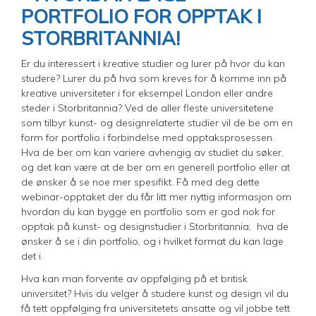
PORTFOLIO FOR OPPTAK I
STORBRITANNIA!
Er du interessert i kreative studier og lurer på hvor du kan
studere? Lurer du på hva som kreves for å komme inn på
kreative universiteter i for eksempel London eller andre
steder i Storbritannia? Ved de aller fleste universitetene
som tilbyr kunst- og designrelaterte studier vil de be om en
form for portfolio i forbindelse med opptaksprosessen.
Hva de ber om kan variere avhengig av studiet du søker,
og det kan være at de ber om en generell portfolio eller at
de ønsker å se noe mer spesifikt. Få med deg dette
webinar-opptaket der du får litt mer nyttig informasjon om
hvordan du kan bygge en portfolio som er god nok for
opptak på kunst- og designstudier i Storbritannia; hva de
ønsker å se i din portfolio, og i hvilket format du kan lage
det i.
Hva kan man forvente av oppfølging på et britisk
universitet? Hvis du velger å studere kunst og design vil du
få tett oppfølging fra universitetets ansatte og vil jobbe tett