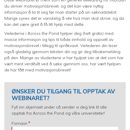
Dette webinaret er ment som en generell veiledning for hvordan
du skriver motivasjonsbrevet, og det kan være nyttig
informasjon å ta til seg før man starter på sin søknadstekst.
Mange synes det er vanskelig å vite hva man skal skrive, og da
kan det være greit å få litt hjelp med dette.
Veilederne i Across the Pond hjelper deg (helt gratis) med
masse informasjon og tips til både innhold og oppsett av
motivasjonsbrevet i tillegg til språkvask. Veilederen din leser
også gladelig gjennom teksten din og gir deg tilbakemelding
på den. Mange av studentene vi har hjulpet sier at det som har
vært mest verdifullt ved å søke gjennom oss, har vært hjelpen
de har fått med motivasjonsbrevet!
ØNSKER DU TILGANG TIL OPPTAK AV
WEBINARET?
Fyll inn skjemaet under så sender vi deg link til alle
opptak fra Across the Pond og våre universiteter!
Fornavn