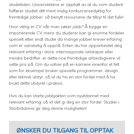
studietiden. Universitetene er opptatt av at du som student
fullfører studiet ditt mest mulig konkurransedyktig for
fremtidige jobber, så benytt ressursene de tilbyr til det fulle!
Hvor viktig er CV når man søker jobb? Å bygge en
imponerende CV mens du studerer kan gi enorme fordeler,
spesielt etter endt studie da mange jobber krever erfaring
som er vanskelig å oppnå. Enten du har opparbeidet deg
relevant erfaring i store, internasjonale selskaper eller
mindre bedrifter, er dette noe fremtidige arbeidsgivere vil
sette pris på. Om du satser på en karriere innenfor et felt
som for eksempel bruker spesielle programmer, design,
eller teknisk utstyr, så vil du ha en stor fordel med å ha
brukt dette utstyret i praksis.
Hvis du kan starte jobbjakten som nyutdannet med
relevant erfaring, så vil det gi deg en stor fordel. Studier i
Storbritannia gir deg denne muligheten!
ØNSKER DU TILGANG TIL OPPTAK