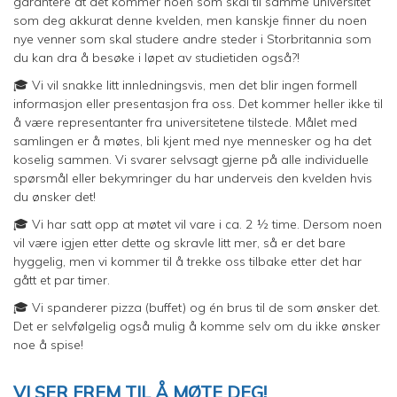
garantere at det kommer noen som skal til samme universitet
som deg akkurat denne kvelden, men kanskje finner du noen
nye venner som skal studere andre steder i Storbritannia som
du kan dra å besøke i løpet av studietiden også?!
🎓 Vi vil snakke litt innledningsvis, men det blir ingen formell
informasjon eller presentasjon fra oss. Det kommer heller ikke til
å være representanter fra universitetene tilstede. Målet med
samlingen er å møtes, bli kjent med nye mennesker og ha det
koselig sammen. Vi svarer selvsagt gjerne på alle individuelle
spørsmål eller bekymringer du har underveis den kvelden hvis
du ønsker det!
🎓 Vi har satt opp at møtet vil vare i ca. 2 ½ time. Dersom noen
vil være igjen etter dette og skravle litt mer, så er det bare
hyggelig, men vi kommer til å trekke oss tilbake etter det har
gått et par timer.
🎓 Vi spanderer pizza (buffet) og én brus til de som ønsker det.
Det er selvfølgelig også mulig å komme selv om du ikke ønsker
noe å spise!
VI SER FREM TIL Å MØTE DEG!