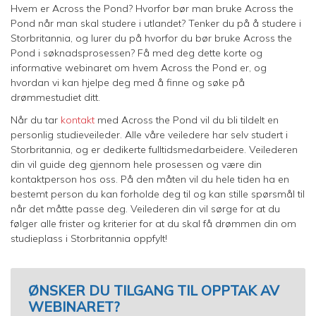
Hvem er Across the Pond? Hvorfor bør man bruke Across the
Pond når man skal studere i utlandet? Tenker du på å studere i
Storbritannia, og lurer du på hvorfor du bør bruke Across the
Pond i søknadsprosessen? Få med deg dette korte og
informative webinaret om hvem Across the Pond er, og
hvordan vi kan hjelpe deg med å finne og søke på
drømmestudiet ditt.
Når du tar
kontakt
med
Across the
Pond vil du bli tildelt en
personlig studieveileder. Alle våre veiledere har selv studert i
Storbritannia, og er dedikerte fulltidsmedarbeidere. Veilederen
din vil guide deg gjennom hele prosessen og være din
kontaktperson hos oss. På den måten vil du hele tiden ha en
bestemt person du kan forholde deg til og kan stille spørsmål til
når det måtte passe deg. Veilederen din vil sørge for at du
følger alle frister og kriterier for at du skal få drømmen din om
studieplass i Storbritannia oppfylt!
ØNSKER DU TILGANG TIL OPPTAK AV
WEBINARET?