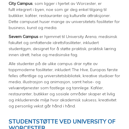
City Campus
, som ligger i hjertet av Worcester, er
fullt integrert i byen, noe som gir deg enkel tilgang til
butikker, kaféer, restauranter og kulturelle attraksjoner.
Dette campuset huser mange av universitetets fasiliteter for
business, kunst og media.
Severn Campus
er hjemmet til University Arena, medisinsk
fakultet og omfattende idrettsfasiliteter, inkludert
studentgym, designet for å støtte praktisk, praktisk læring
innen idrett, helse og medisinske fag.
Alle studenter på de ulike campus drar nytte av
toppmoderne fasiliteter, inkludert The Hive, Europas første
felles offentlige og universitetsbibliotek, kreative studioer for
media, illustrasjon og animasjon, samt helse- og
velværetjenester som fastlege og tannlege. Kaféer,
restauranter, butikker og sosiale områder skaper et livlig
og inkluderende miljø hvor akademisk suksess, kreativitet
og personlig vekst går hånd i hånd.
STUDENTSTØTTE VED UNIVERSITY OF
WORCESTER