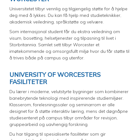
Universitetet tilbyr vennlig og tilgjengelig støtte for å hjelpe
deg med å lykkes. Du kan få hjelp med studieteknikker,
akademisk veiledning, språkstøtte og velvære.
Som internasjonal student får du ekstra veiledning om
visum, bosetting, helsetjenester og tilpasning til livet i
Storbritannia. Samlet sett tilbyr Worcester et
imøtekommende og omsorgsfullt miljø hvor du får støtte til
å trives både på campus og utenfor.
UNIVERSITY OF WORCESTERS
FASILITETER
Du lærer i moderne, velutstyrte bygninger som kombinerer
banebrytende teknologi med inspirerende studiemiljøer.
Klasserom, forelesningssaler og seminarrom er alle
designet for å støtte interaktiv læring, mens det døgnåpne
studiesenteret på campus tilbyr områder for revisjon,
gruppearbeid og uavhengig forskning.
Du har tilgang til spesialiserte fasiliteter som gir