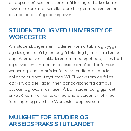
du opptrer på scenen, scorer mål for laget ditt, konkurrerer
i svømmekonkurranser eller bare henger med venner, er
det noe for alle å glede seg over.
STUDENTBOLIG VED UNIVERSITY OF
WORCESTER
Alle studentboligene er moderne, komfortable og trygge,
og designet for å hjelpe deg å føle deg hjemme fra første
dag. Alternativene inkluderer rom med eget bad, felles bad
og selvbetjente haller, med sosiale områder for å møte
venner og studieområder for selvstendig arbeid. Alle
boligene er godt utstyrt med Wi-Fi, vaskerom og felles
kjøkken, og alle ligger innen gangavstand fra campus,
butikker og lokale fasiliteter. Å bo i studentbolig gjør det
enkelt å komme i kontakt med andre studenter, bli med i
foreninger og nyte hele Worcester-opplevelsen.
MULIGHET FOR STUDIER OG
ARBEIDSPRAKSIS I UTLANDET