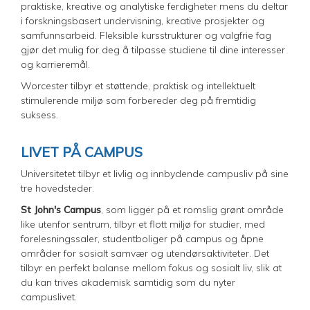
praktiske, kreative og analytiske ferdigheter mens du deltar
i forskningsbasert undervisning, kreative prosjekter og
samfunnsarbeid. Fleksible kursstrukturer og valgfrie fag
gjør det mulig for deg å tilpasse studiene til dine interesser
og karrieremål.
Worcester tilbyr et støttende, praktisk og intellektuelt
stimulerende miljø som forbereder deg på fremtidig
suksess.
LIVET PÅ CAMPUS
Universitetet tilbyr et livlig og innbydende campusliv på sine
tre hovedsteder.
St John's Campus
, som ligger på et romslig grønt område
like utenfor sentrum, tilbyr et flott miljø for studier, med
forelesningssaler, studentboliger på campus og åpne
områder for sosialt samvær og utendørsaktiviteter. Det
tilbyr en perfekt balanse mellom fokus og sosialt liv, slik at
du kan trives akademisk samtidig som du nyter
campuslivet.