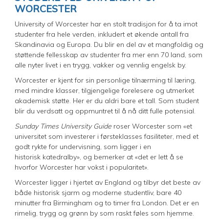
WORCESTER
University of Worcester har en stolt tradisjon for å ta imot
studenter fra hele verden, inkludert et økende antall fra
Skandinavia og Europa. Du blir en del av et mangfoldig og
støttende fellesskap av studenter fra mer enn 70 land, som
alle nyter livet i en trygg, vakker og vennlig engelsk by.
Worcester er kjent for sin personlige tilnærming til læring,
med mindre klasser, tilgjengelige forelesere og utmerket
akademisk støtte. Her er du aldri bare et tall. Som student
blir du verdsatt og oppmuntret til å nå ditt fulle potensial.
Sunday Times University Guide
roser Worcester som «et
universitet som investerer i førsteklasses fasiliteter, med et
godt rykte for undervisning, som ligger i en
historisk katedralby», og bemerker at «det er lett å se
hvorfor Worcester har vokst i popularitet».
Worcester ligger i hjertet av England og tilbyr det beste av
både historisk sjarm og moderne studentliv, bare 40
minutter fra Birmingham og to timer fra London. Det er en
rimelig, trygg og grønn by som raskt føles som hjemme.