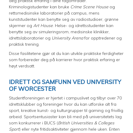
deg praktisk erfaring i dine fagområder.
Kriminologistudenter kan bruke
Crime Scene House
og
rettsmedisinske laboratorier på campus, mens
kunststudenter kan benytte seg av radiostudioer, grønne
skjermer og
Art House
. Helse- og idrettsstudenter kan
benytte seg av simuleringsrom, medisinske klinikker,
idrettslaboratorier og
University Arena
for opptredener og
praktisk trening.
Disse fasilitetene gjør at du kan utvikle praktiske ferdigheter
som forbereder deg på karrierer hvor praktisk erfaring er
høyt verdsatt.
IDRETT OG SAMFUNN VED UNIVERSITY
OF WORCESTER
Studentforeningen er hjertet i campuslivet og tilbyr over 70
idrettsklubber og foreninger hvor du kan utforske alt fra
sport, kreative kunst- og kulturgrupper til gaming og frivillig
arbeid. Sportsentusiaster kan bli med på universitetets lag
som konkurrerer i BUCS (
British Universities & Colleges
Sport
) eller nyte fritidsaktiviteter gjennom hele uken. Enten