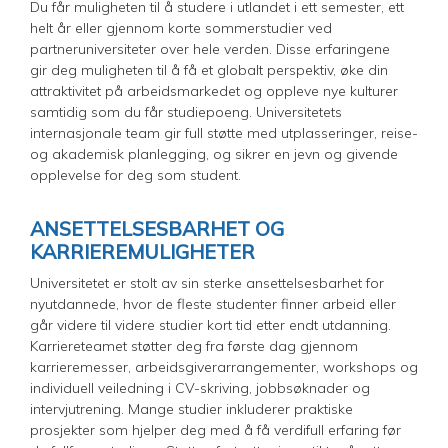
Du får muligheten til å studere i utlandet i ett semester, ett
helt år eller gjennom korte sommerstudier ved
partneruniversiteter over hele verden. Disse erfaringene
gir deg muligheten til å få et globalt perspektiv, øke din
attraktivitet på arbeidsmarkedet og oppleve nye kulturer
samtidig som du får studiepoeng. Universitetets
internasjonale team gir full støtte med utplasseringer, reise-
og akademisk planlegging, og sikrer en jevn og givende
opplevelse for deg som student.
ANSETTELSESBARHET OG
KARRIEREMULIGHETER
Universitetet er stolt av sin sterke ansettelsesbarhet for
nyutdannede, hvor de fleste studenter finner arbeid eller
går videre til videre studier kort tid etter endt utdanning.
Karriereteamet støtter deg fra første dag gjennom
karrieremesser, arbeidsgiverarrangementer, workshops og
individuell veiledning i CV-skriving, jobbsøknader og
intervjutrening. Mange studier inkluderer praktiske
prosjekter som hjelper deg med å få verdifull erfaring før