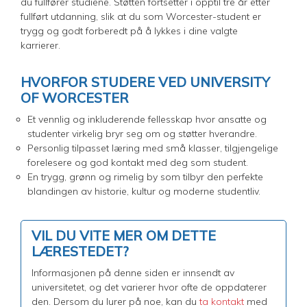
du fullfører studiene. Støtten fortsetter i opptil tre år etter
fullført utdanning, slik at du som Worcester-student er
trygg og godt forberedt på å lykkes i dine valgte
karrierer.
HVORFOR STUDERE VED UNIVERSITY
OF WORCESTER
Et vennlig og inkluderende fellesskap hvor ansatte og
studenter virkelig bryr seg om og støtter hverandre.
Personlig tilpasset læring med små klasser, tilgjengelige
forelesere og god kontakt med deg som student.
En trygg, grønn og rimelig by som tilbyr den perfekte
blandingen av historie, kultur og moderne studentliv.
VIL DU VITE MER OM DETTE
LÆRESTEDET?
Informasjonen på denne siden er innsendt av
universitetet, og det varierer hvor ofte de oppdaterer
den. Dersom du lurer på noe, kan du
ta kontakt
med