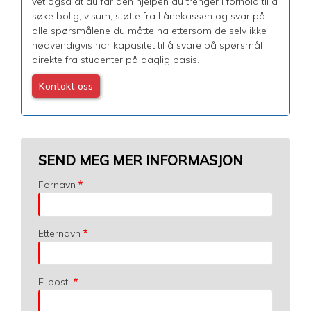
vet også at du får den hjelpen du trenger i forhold til å
søke bolig, visum, støtte fra Lånekassen og svar på
alle spørsmålene du måtte ha ettersom de selv ikke
nødvendigvis har kapasitet til å svare på spørsmål
direkte fra studenter på daglig basis.
Kontakt oss
SEND MEG MER INFORMASJON
Fornavn
Etternavn
E-post