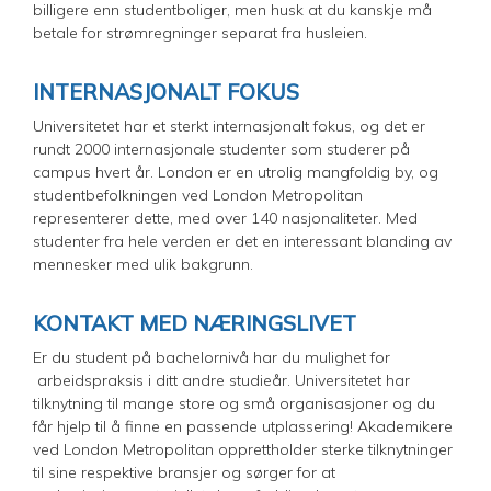
billigere enn studentboliger, men husk at du kanskje må
betale for strømregninger separat fra husleien.
INTERNASJONALT FOKUS
Universitetet har et sterkt internasjonalt fokus, og det er
rundt 2000 internasjonale studenter som studerer på
campus hvert år. London er en utrolig mangfoldig by, og
studentbefolkningen ved London Metropolitan
representerer dette, med over 140 nasjonaliteter. Med
studenter fra hele verden er det en interessant blanding av
mennesker med ulik bakgrunn.
KONTAKT MED NÆRINGSLIVET
Er du student på bachelornivå har du mulighet for
arbeidspraksis i ditt andre studieår. Universitetet har
tilknytning til mange store og små organisasjoner og du
får hjelp til å finne en passende utplassering! Akademikere
ved London Metropolitan opprettholder sterke tilknytninger
til sine respektive bransjer og sørger for at