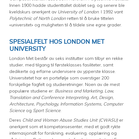
Innen 1900 hadde studenttallet doblet seg, og senere ble
kveldskurs anerkjent av
University of London
. I 1992 vant
Polytechnic of North London
retten til å bruke tittelen
«universitet» og muligheten til å tildele sine egne grader.
SPESIALFELT HOS LONDON MET
UNIVERSITY
London Met består av seks institutter som tilbyr en rekke
studier, med tilgang til førsteklasses fasiliteter, samt
dedikerte og erfarne undervisere av ypperste klasse.
Universitetet har en portefølje som overstiger 200
forskjellige fagfelt og studieretninger. Noen av de mest
populære studiene er:
Business and Marketing, Law,
Translation and Conference Interpreting, Art, Design,
Architecture, Psychology, Information Systems, Computer
Science
og
Sport Science
.
Deres
Child and Woman Abuse Studies Unit (CWASU)
er
anerkjent som et kompetansesenter, med et godt rykte
internasjonalt for forskning, evaluering, opplæring og