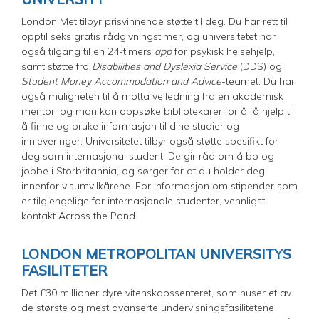
London Met tilbyr prisvinnende støtte til deg. Du har rett til
opptil seks gratis rådgivningstimer, og universitetet har
også tilgang til en 24-timers
app
for psykisk helsehjelp,
samt støtte fra
Disabilities and Dyslexia Service
(DDS) og
Student Money Accommodation and Advice
-teamet. Du har
også muligheten til å motta veiledning fra en akademisk
mentor, og man kan oppsøke bibliotekarer for å få hjelp til
å finne og bruke informasjon til dine studier og
innleveringer. Universitetet tilbyr også støtte spesifikt for
deg som internasjonal student. De gir råd om å bo og
jobbe i Storbritannia, og sørger for at du holder deg
innenfor visumvilkårene. For informasjon om stipender som
er tilgjengelige for internasjonale studenter, vennligst
kontakt Across the Pond.
LONDON METROPOLITAN UNIVERSITYS
FASILITETER
Det £30 millioner dyre vitenskapssenteret, som huser et av
de største og mest avanserte undervisningsfasilitetene