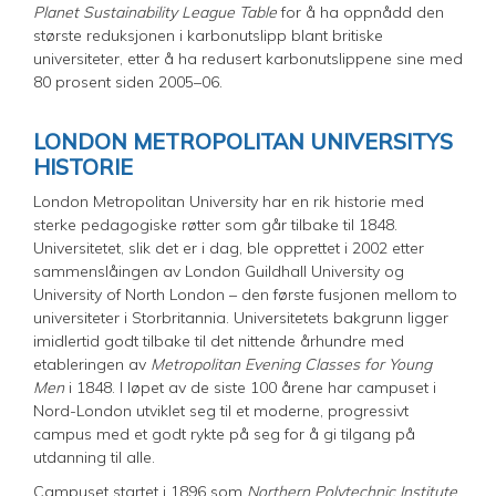
Planet Sustainability League Table
for å ha oppnådd den
største reduksjonen i karbonutslipp blant britiske
universiteter, etter å ha redusert karbonutslippene sine med
80 prosent siden 2005–06.
LONDON METROPOLITAN UNIVERSITYS
HISTORIE
London Metropolitan University har en rik historie med
sterke pedagogiske røtter som går tilbake til 1848.
Universitetet, slik det er i dag, ble opprettet i 2002 etter
sammenslåingen av London Guildhall University og
University of North London – den første fusjonen mellom to
universiteter i Storbritannia. Universitetets bakgrunn ligger
imidlertid godt tilbake til det nittende århundre med
etableringen av
Metropolitan Evening Classes for Young
Men
i 1848. I løpet av de siste 100 årene har campuset i
Nord-London utviklet seg til et moderne, progressivt
campus med et godt rykte på seg for å gi tilgang på
utdanning til alle.
Campuset startet i 1896 som
Northern Polytechnic Institute
.