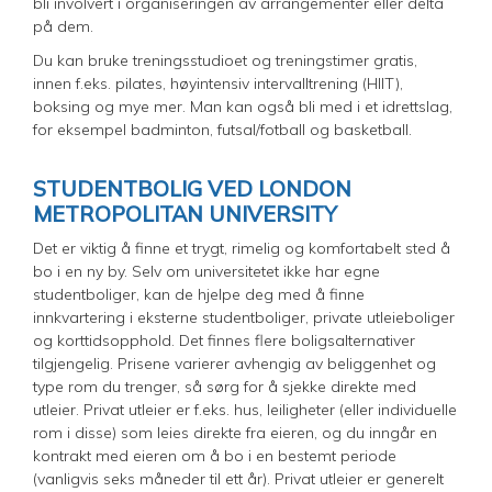
bli involvert i organiseringen av arrangementer eller delta
på dem.
Du kan bruke treningsstudioet og treningstimer gratis,
innen f.eks. pilates, høyintensiv intervalltrening (HIIT),
boksing og mye mer. Man kan også bli med i et idrettslag,
for eksempel badminton, futsal/fotball og basketball.
STUDENTBOLIG VED LONDON
METROPOLITAN UNIVERSITY
Det er viktig å finne et trygt, rimelig og komfortabelt sted å
bo i en ny by. Selv om universitetet ikke har egne
studentboliger, kan de hjelpe deg med å finne
innkvartering i eksterne studentboliger, private utleieboliger
og korttidsopphold. Det finnes flere boligsalternativer
tilgjengelig. Prisene varierer avhengig av beliggenhet og
type rom du trenger, så sørg for å sjekke direkte med
utleier. Privat utleier er f.eks. hus, leiligheter (eller individuelle
rom i disse) som leies direkte fra eieren, og du inngår en
kontrakt med eieren om å bo i en bestemt periode
(vanligvis seks måneder til ett år). Privat utleier er generelt