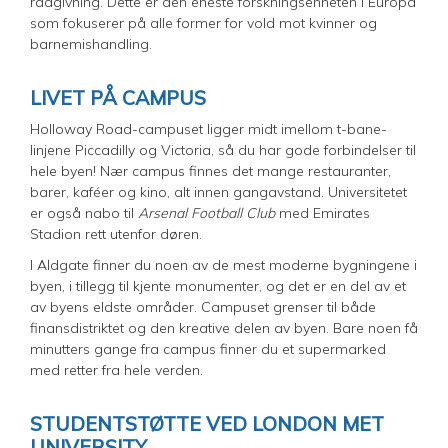
rådgivning. Dette er den eneste forskningsenheten i Europa
som fokuserer på alle former for vold mot kvinner og
barnemishandling.
LIVET PÅ CAMPUS
Holloway Road-campuset ligger midt imellom t-bane-
linjene Piccadilly og Victoria, så du har gode forbindelser til
hele byen! Nær campus finnes det mange restauranter,
barer, kaféer og kino, alt innen gangavstand. Universitetet
er også nabo til
Arsenal Football Club
med Emirates
Stadion rett utenfor døren.
I Aldgate finner du noen av de mest moderne bygningene i
byen, i tillegg til kjente monumenter, og det er en del av et
av byens eldste områder. Campuset grenser til både
finansdistriktet og den kreative delen av byen. Bare noen få
minutters gange fra campus finner du et supermarked
med retter fra hele verden.
STUDENTSTØTTE VED LONDON MET
UNIVERSITY