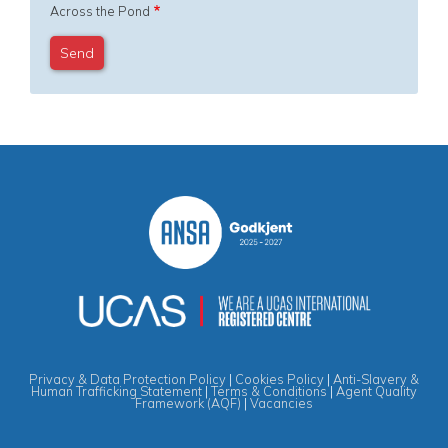
Across the Pond
Privacy & Data Protection Policy
|
Cookies Policy
|
Anti-Slavery &
Human Trafficking Statement
|
Terms & Conditions
|
Agent Quality
Framework (AQF)
|
Vacancies