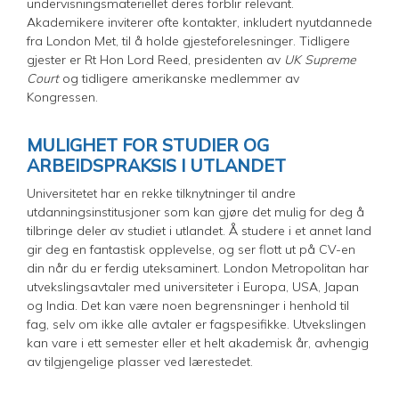
undervisningsmateriellet deres forblir relevant.
Akademikere inviterer ofte kontakter, inkludert nyutdannede
fra London Met, til å holde gjesteforelesninger. Tidligere
gjester er Rt Hon Lord Reed, presidenten av
UK Supreme
Court
og tidligere amerikanske medlemmer av
Kongressen.
MULIGHET FOR STUDIER OG
ARBEIDSPRAKSIS I UTLANDET
Universitetet har en rekke tilknytninger til andre
utdanningsinstitusjoner som kan gjøre det mulig for deg å
tilbringe deler av studiet i utlandet. Å studere i et annet land
gir deg en fantastisk opplevelse, og ser flott ut på CV-en
din når du er ferdig uteksaminert. London Metropolitan har
utvekslingsavtaler med universiteter i Europa, USA, Japan
og India. Det kan være noen begrensninger i henhold til
fag, selv om ikke alle avtaler er fagspesifikke. Utvekslingen
kan vare i ett semester eller et helt akademisk år, avhengig
av tilgjengelige plasser ved lærestedet.