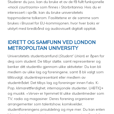
Studerer du juss, kan du bruke et av de få fullt funksjonelle
«mock courtrooms»
som finnes i Storbritannia. Hvis du er
interessert i språk, kan du bruke universitetets
toppmoderne tolkerom. Fasilitetene er de samme som
brukes i Brussel for EU-kommisjonen, hvor hver boks er
utstyrt med bredbånd og audiovisuelt digitalt opptak.
IDRETT OG SAMFUNN VED LONDON
METROPOLITAN UNIVERSITY
Universitetets studentsamfund (
Student’ Union
) er åpen for
deg som student. De tilbyr støtte, samt representerer og
beriker ditt studentliv gjennom ulike aktiviteter. Du kan bli
medlem av ulike lag og foreningene, samt å bli valgt som
tillitsvalgt, studentrepresentant eller medlem av
studentrådet. Det tilbys lag og foreninger innen f.eks. K-
Pop, klimarettferdighet, internasjonale studenter, LHBTIQ+
og musikk. «
Verve»
er hjemmet til ulike studentmedier som
TV, radio og magasiner. Deres forening organiserer
arrangementer som talentshow, komikvelder,
studentforeningens prisutdeling og mye mer. Du kan enten