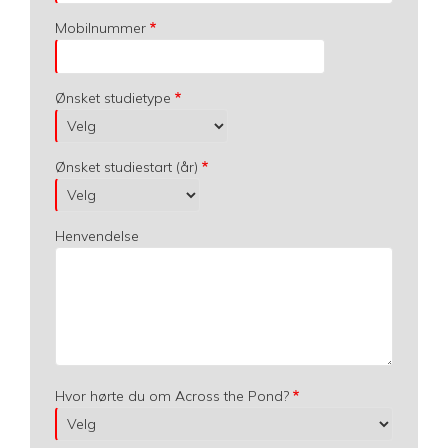
Mobilnummer
Ønsket studietype
Ønsket studiestart (år)
Henvendelse
Hvor hørte du om Across the Pond?