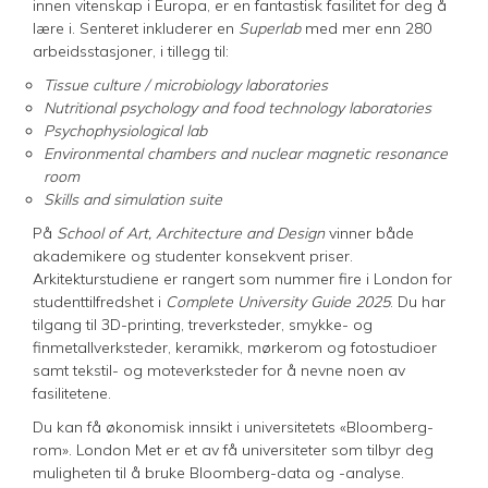
innen vitenskap i Europa, er en fantastisk fasilitet for deg å
lære i. Senteret inkluderer en
Superlab
med mer enn 280
arbeidsstasjoner, i tillegg til:
Tissue culture / microbiology laboratories
Nutritional psychology and food technology laboratories
Psychophysiological lab
Environmental chambers and nuclear magnetic resonance
room
Skills and simulation suite
På
School of Art, Architecture and Design
vinner både
akademikere og studenter konsekvent priser.
Arkitekturstudiene er rangert som nummer fire i London for
studenttilfredshet i
Complete University Guide 2025
. Du har
tilgang til 3D-printing, treverksteder, smykke- og
finmetallverksteder, keramikk, mørkerom og fotostudioer
samt tekstil- og moteverksteder for å nevne noen av
fasilitetene.
Du kan få økonomisk innsikt i universitetets «Bloomberg-
rom». London Met er et av få universiteter som tilbyr deg
muligheten til å bruke Bloomberg-data og -analyse.