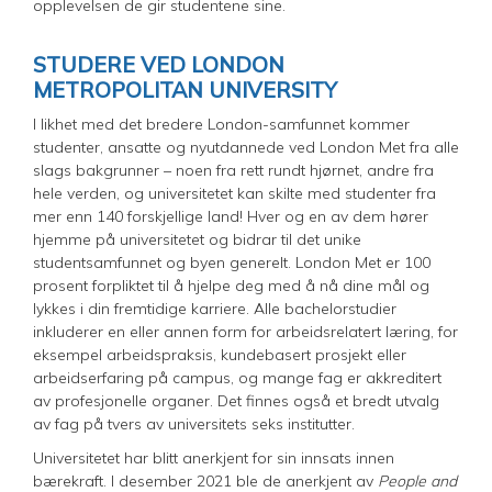
opplevelsen de gir studentene sine.
STUDERE VED LONDON
METROPOLITAN UNIVERSITY
I likhet med det bredere London-samfunnet kommer
studenter, ansatte og nyutdannede ved London Met fra alle
slags bakgrunner – noen fra rett rundt hjørnet, andre fra
hele verden, og universitetet kan skilte med studenter fra
mer enn 140 forskjellige land! Hver og en av dem hører
hjemme på universitetet og bidrar til det unike
studentsamfunnet og byen generelt. London Met er 100
prosent forpliktet til å hjelpe deg med å nå dine mål og
lykkes i din fremtidige karriere. Alle bachelorstudier
inkluderer en eller annen form for arbeidsrelatert læring, for
eksempel arbeidspraksis, kundebasert prosjekt eller
arbeidserfaring på campus, og mange fag er akkreditert
av profesjonelle organer. Det finnes også et bredt utvalg
av fag på tvers av universitets seks institutter.
Universitetet har blitt anerkjent for sin innsats innen
bærekraft. I desember 2021 ble de anerkjent av
People and