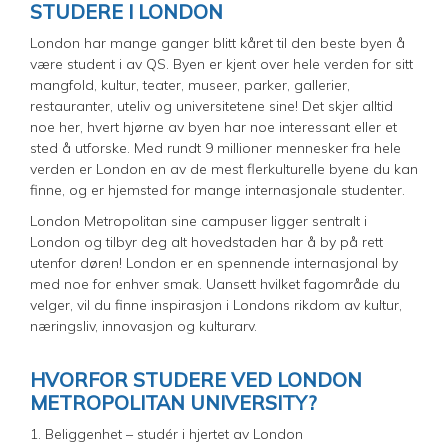
STUDERE I LONDON
London har mange ganger blitt kåret til den beste byen å
være student i av QS. Byen er kjent over hele verden for sitt
mangfold, kultur, teater, museer, parker, gallerier,
restauranter, uteliv og universitetene sine! Det skjer alltid
noe her, hvert hjørne av byen har noe interessant eller et
sted å utforske. Med rundt 9 millioner mennesker fra hele
verden er London en av de mest flerkulturelle byene du kan
finne, og er hjemsted for mange internasjonale studenter.
London Metropolitan sine campuser ligger sentralt i
London og tilbyr deg alt hovedstaden har å by på rett
utenfor døren! London er en spennende internasjonal by
med noe for enhver smak. Uansett hvilket fagområde du
velger, vil du finne inspirasjon i Londons rikdom av kultur,
næringsliv, innovasjon og kulturarv.
HVORFOR STUDERE VED LONDON
METROPOLITAN UNIVERSITY?
1. Beliggenhet – studér i hjertet av London