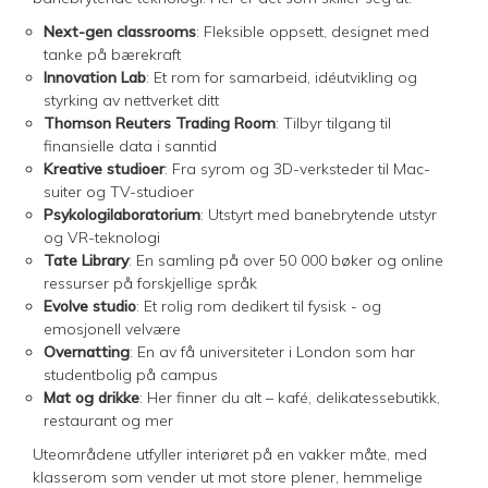
Next-gen classrooms
: Fleksible oppsett, designet med
tanke på bærekraft
Innovation Lab
: Et rom for samarbeid, idéutvikling og
styrking av nettverket ditt
Thomson Reuters Trading Room
: Tilbyr tilgang til
finansielle data i sanntid
Kreative studioer
: Fra syrom og 3D-verksteder til Mac-
suiter og TV-studioer
Psykologilaboratorium
: Utstyrt med banebrytende utstyr
og VR-teknologi
Tate Library
: En samling på over 50 000 bøker og online
ressurser på forskjellige språk
Evolve studio
: Et rolig rom dedikert til fysisk - og
emosjonell velvære
Overnatting
: En av få universiteter i London som har
studentbolig på campus
Mat og drikke
: Her finner du alt – kafé, delikatessebutikk,
restaurant og mer
Uteområdene utfyller interiøret på en vakker måte, med
klasserom som vender ut mot store plener, hemmelige