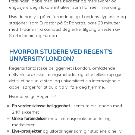
utstillinger, jobbe med ekte bedrifter og merkevarer og
engasjere deg i lokale initiativer som har reell innvirkning.
Hvis du har lyst på en forandring, gir Londons flyplasser og
stasjoner (som Eurostar på St Pancras, bare 20 minutter
med T-banen fra campus) deg enkel tilgang til resten av
Storbritannia og Europa.
HVORFOR STUDERE VED REGENT’S
UNIVERSITY LONDON?
Regents fantastiske beliggenhet i London, omfattende
nettverk, praktiske læringsmetoder og tette fellesskap gjør
det til et helt unikt sted, og universitetet sin internasjonale
appell sørger for at du alltid vil føle deg hjemme.
Hvorfor velge Regent’s?
En verdensklasse beliggenhet
i sentrum av London med
24/7 sikkerhet
Unike forbindelser
med internasjonale bedrifter og
merkevarer
Live-prosjekter
og utfordringer som gir studiene dine liv