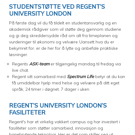
STUDENTSTØTTE VED REGENT’S
UNIVERSITY LONDON
På første dag vil du få tildelt en studentansvarlig og en
akademisk rådgiver som vil støtte deg gjennom studiene
og gi deg skreddersydde råd om alt fra timeplanen og
vurderinger til økonomi og velvære. Uansett hva du er
bekymret for, er de her for å lytte og anbefale praktiske
løsninger.
Regents
ASK-team
er tilgjengelig mandag til fredag via
live chat.
Regent sitt samarbeid med
Spectrum Life
betyr at du kan
få umiddelbar hjelp med helse og velvære på ditt eget
språk, 24 timer i døgnet, 7 dager i uken.
REGENT’S UNIVERSITY LONDON’S
FASILITETER
Regent's har et virkelig vakkert campus og har investert i
fasiliteter som støtter samarbeid, innovasjon og
banebrytende teknologi. Her er det som skiller seg ut: