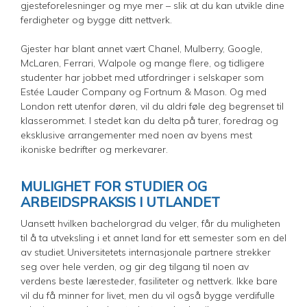
gjesteforelesninger og mye mer – slik at du kan utvikle dine
ferdigheter og bygge ditt nettverk.
Gjester har blant annet vært Chanel, Mulberry, Google,
McLaren, Ferrari, Walpole og mange flere, og tidligere
studenter har jobbet med utfordringer i selskaper som
Estée Lauder Company og Fortnum & Mason. Og med
London rett utenfor døren, vil du aldri føle deg begrenset til
klasserommet. I stedet kan du delta på turer, foredrag og
eksklusive arrangementer med noen av byens mest
ikoniske bedrifter og merkevarer.
MULIGHET FOR STUDIER OG
ARBEIDSPRAKSIS I UTLANDET
Uansett hvilken bachelorgrad du velger, får du muligheten
til å ta utveksling i et annet land for ett semester som en del
av studiet. Universitetets internasjonale partnere strekker
seg over hele verden, og gir deg tilgang til noen av
verdens beste læresteder, fasiliteter og nettverk. Ikke bare
vil du få minner for livet, men du vil også bygge verdifulle