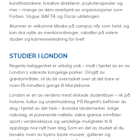
kunsthistorikere, kreative direktører, psykoterapeuter og
mer – mange av dem anerkjent av organisasjoner som
Forbes, Vogue, BAFTA og Oscar-utdelingen.
Alumner er velkomne tilbake på campus når som helst, og
kan dra nytte av mentorordninger, rabatter på videre
studier og karriereveiledning for livet!
STUDIER I LONDON
Regents beliggenhet er virkelig unik – midt i hjertet av en av
London’s vakreste kongelige parker. Omgitt av
grøntområder, vil du bli overrasket over at det bare er
noen få minutters gange til Marylebone.
London er en av verdens mest elskede studentbyer – rik på
historie, kultur og underholdning. På Regent's befinner du
deg i hjertet av det hele – ikoniske landemerker, livlige
nabolag, et pulserende natteliv, vakre grønne områder,
sport i verdensklasse og uendelige muligheter til å
oppdage noe nytt hver dag. Som en del av studiet vil du
besøke noen av byens beste museer, gallerier og