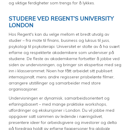
og viktige ferdigheter som trengs for å lykkes.
STUDERE VED REGENT’S UNIVERSITY
LONDON
Hos Regent's kan du velge mellom et bredt utvalg av
studier – fra mote til finans, business og luksus til juss,
psykologi til psykoterapi. Universitet er stolte av å ha svært
erfarne og respekterte akademikere som underviser på
studiene. De fleste av akademikerne fortsetter å jobbe ved
siden av undervisningen, og bringer sin ekspertise med seg
inn i klasserommet. Noen har fått arbeidet sitt publisert
internasjonalt, mens andre regisserer prisbelønte filmer,
arrangere utstillinger og samarbeider med store
organisasjoner.
Undervisningen er dynamisk, samarbeidsorientert og
erfaringsbasert – med mange praktiske workshops,
utfordringer og ekskursjoner i London. Du vil jobbe med
oppgaver satt sammen av ledende i næringslivet,
presentere ideer for arbeidsgivere og investorer og delta
på foredrag holdt av erfarne fagpersoner fra globale