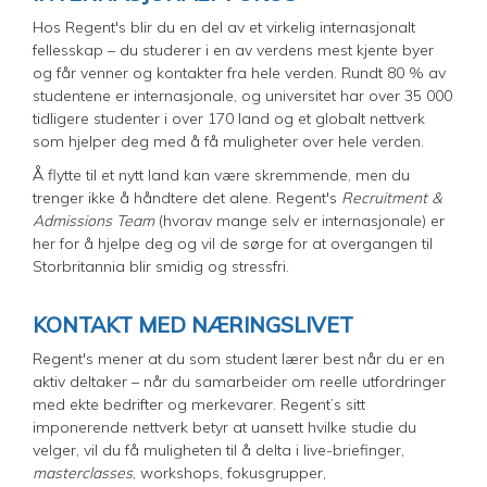
Hos Regent's blir du en del av et virkelig internasjonalt
fellesskap – du studerer i en av verdens mest kjente byer
og får venner og kontakter fra hele verden. Rundt 80 % av
studentene er internasjonale, og universitet har over 35 000
tidligere studenter i over 170 land og et globalt nettverk
som hjelper deg med å få muligheter over hele verden.
Å flytte til et nytt land kan være skremmende, men du
trenger ikke å håndtere det alene. Regent's
Recruitment &
Admissions Team
(hvorav mange selv er internasjonale) er
her for å hjelpe deg og vil de sørge for at overgangen til
Storbritannia blir smidig og stressfri.
KONTAKT MED NÆRINGSLIVET
Regent's mener at du som student lærer best når du er en
aktiv deltaker – når du samarbeider om reelle utfordringer
med ekte bedrifter og merkevarer. Regent’s sitt
imponerende nettverk betyr at uansett hvilke studie du
velger, vil du få muligheten til å delta i live-briefinger,
masterclasses
, workshops, fokusgrupper,