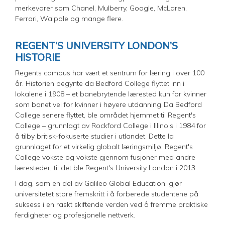
merkevarer som Chanel, Mulberry, Google, McLaren,
Ferrari, Walpole og mange flere.
REGENT’S UNIVERSITY LONDON’S
HISTORIE
Regents campus har vært et sentrum for læring i over 100
år. Historien begynte da Bedford College flyttet inn i
lokalene i 1908 – et banebrytende lærested kun for kvinner
som banet vei for kvinner i høyere utdanning. Da Bedford
College senere flyttet, ble området hjemmet til Regent's
College – grunnlagt av Rockford College i Illinois i 1984 for
å tilby britisk-fokuserte studier i utlandet. Dette la
grunnlaget for et virkelig globalt læringsmiljø. Regent's
College vokste og vokste gjennom fusjoner med andre
læresteder, til det ble Regent's University London i 2013.
I dag, som en del av Galileo Global Education, gjør
universitetet store fremskritt i å forberede studentene på
suksess i en raskt skiftende verden ved å fremme praktiske
ferdigheter og profesjonelle nettverk.