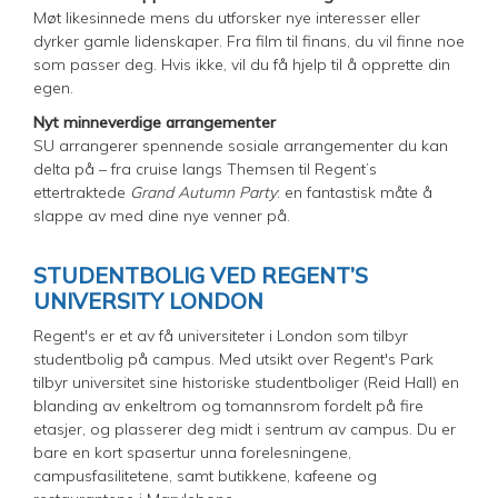
Møt likesinnede mens du utforsker nye interesser eller
dyrker gamle lidenskaper. Fra film til finans, du vil finne noe
som passer deg. Hvis ikke, vil du få hjelp til å opprette din
egen.
Nyt minneverdige arrangementer
SU arrangerer spennende sosiale arrangementer du kan
delta på – fra cruise langs Themsen til Regent’s
ettertraktede
Grand Autumn Party
: en fantastisk måte å
slappe av med dine nye venner på.
STUDENTBOLIG VED REGENT’S
UNIVERSITY LONDON
Regent's er et av få universiteter i London som tilbyr
studentbolig på campus. Med utsikt over Regent's Park
tilbyr universitet sine historiske studentboliger (Reid Hall) en
blanding av enkeltrom og tomannsrom fordelt på fire
etasjer, og plasserer deg midt i sentrum av campus. Du er
bare en kort spasertur unna forelesningene,
campusfasilitetene, samt butikkene, kafeene og