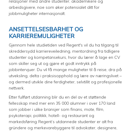
relasjoner med andre studenter, akademikere og
arbeidsgivere, noe som øker potensialet ditt for
jobbmuligheter internasjonalt.
ANSETTELSESBARHET OG
KARRIEREMULIGHETER
Gjennom hele studietiden ved Regent's vil du ha tilgang til
skreddersydd karriereveiledning, mentordning fra tidligere
studenter og kompetansekurs, hvor du lærer å lage en CV
som skiller seg ut og gjøre et godt inntrykk på
jobbintervjuer. Du vil få mange muligheter til å reise, dra på
utveksling, delta i praksisopphold og lære av næringslivet –
og dermed utvikle dine ferdigheter, selvtillit og profesjonelle
nettverk.
Etter fullført utdanning blir du en del av et støttende
fellesskap med mer enn 35 000 alumner i over 170 land
som jobber i ulike bransjer som finans, mote, film,
psykoterapi, politikk, hotell- og restaurant og
markedsføring. Regent’s utdannede studenter er alt fra
gründere og merkevarebyggere til advokater, designere,