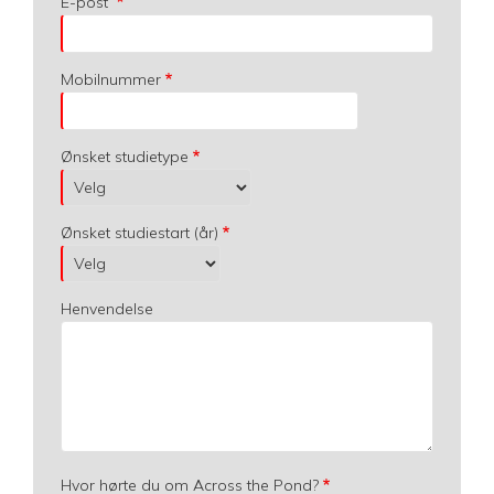
E-post
Mobilnummer
Ønsket studietype
Ønsket studiestart (år)
Henvendelse
Hvor hørte du om Across the Pond?