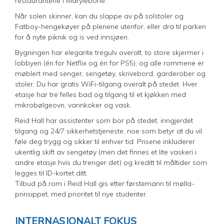
restaurantene i Marylebone.
Når solen skinner, kan du slappe av på solstoler og
Fatboy-hengekøyer på plenene utenfor, eller dra til parken
for å nyte piknik og is ved innsjøen.
Bygningen har elegante tregulv overalt, to store skjermer i
lobbyen (én for Netflix og én for PS5), og alle rommene er
møblert med senger, sengetøy, skrivebord, garderober og
stoler. Du har gratis WiFi-tilgang overalt på stedet. Hver
etasje har tre felles bad og tilgang til et kjøkken med
mikrobølgeovn, vannkoker og vask.
Reid Hall har assistenter som bor på stedet, inngjerdet
tilgang og 24/7 sikkerhetstjeneste, noe som betyr at du vil
føle deg trygg og sikker til enhver tid. Prisene inkluderer
ukentlig skift av sengetøy (men det finnes et lite vaskeri i
andre etasje hvis du trenger det) og kreditt til måltider som
legges til ID-kortet ditt.
Tilbud på rom i Reid Hall gis etter førstemann til mølla-
prinsippet, med prioritet til nye studenter.
INTERNASJONALT FOKUS