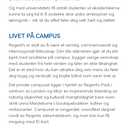
Og med universitetets få antall studenter vil akademikerne
kunne ta seg tid til å avdekke dine unike ambisjoner og
læringsstil – slik at du alltid føler deg sett, hørt og støttet.
LIVET PÅ CAMPUS
Regent's er stolt av å være et vennlig, sammensveiset og
internasjonalt fellesskap. Den lille størrelsen gjør at du blir
kjent med ansiktene på campus, bygger varige vennskap
med studenter fra hele verden og føler en ekte tilhørighet.
Det er et sted hvor du kan uttrykke deg selv mens du føler
deg trygg og verdsatt, og knytte bånd som varer livet ut.
Det private campuset ligger i hjertet av Regent's Park i
sentrum av London og tilbyr en inspirerende blanding av
naturlig skjønnhet og kulturell mangfoldighet bare noen
skritt unna Marylebone’s boutiquebutikker, kafeer og
restauranter. Campuset er inngjerdet, overvåket døgnet
rundt av Regents sikkerhetsteam, og man kan kun få
inngang med ID-kort.