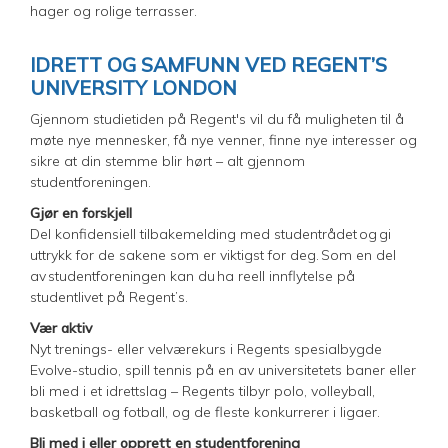
hager og rolige terrasser.
IDRETT OG SAMFUNN VED REGENT’S
UNIVERSITY LONDON
Gjennom studietiden på Regent's vil du få muligheten til å
møte nye mennesker, få nye venner, finne nye interesser og
sikre at din stemme blir hørt – alt gjennom
studentforeningen.
Gjør en forskjell
Del konfidensiell tilbakemelding med studentrådet og gi
uttrykk for de sakene som er viktigst for deg. Som en del
av studentforeningen kan du ha reell innflytelse på
studentlivet på Regent’s.
Vær aktiv
Nyt trenings- eller velværekurs i Regents spesialbygde
Evolve-studio, spill tennis på en av universitetets baner eller
bli med i et idrettslag – Regents tilbyr polo, volleyball,
basketball og fotball, og de fleste konkurrerer i ligaer.
Bli med i eller opprett en studentforening