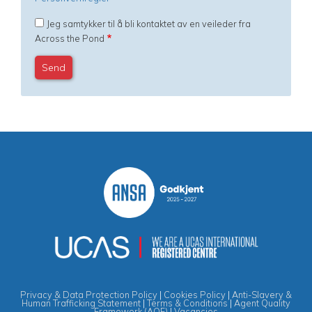
Jeg samtykker til å bli kontaktet av en veileder fra
Across the Pond
Privacy & Data Protection Policy
|
Cookies Policy
|
Anti-Slavery &
Human Trafficking Statement
|
Terms & Conditions
|
Agent Quality
Framework (AQF)
|
Vacancies