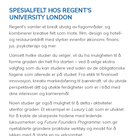
SPESIALFELT HOS REGENT’S
UNIVERSITY LONDON
Regent's samler et bredt utvalg av fagområder, og
kombinerer kreative felt som mote, film, design og hotell-
og restaurantdrift med styrker innenfor økonomi, finans,
jus, psykoterapi og mer.
Uansett hvilke studier du velger, vil du ha muligheten til å
forme graden din helt fra starten – ved å velge ekstra
valgfag som du kan studere ved siden av de obligatoriske
fagene som allerede er på studiet. Fra etikk til finansiell
innovasjon, kreativ markedsføring til bærekraft, vil du utvide
perspektivet ditt og utvikle ferdigheter som er i tråd med
dine interesser og karrieremål.
Noen studier gir også mulighet til å delta i aktiviteter
utenfor graden. Et eksempel er
Luxury Lab
, som er utviklet
for å koble de skarpeste hodene med ledende
luksusmerker, og
Future Founders Programme
, som gir
nyetablerte gründere praktiske verktøy og innsikt for å
lykkes med å starte en ny virksomhet.