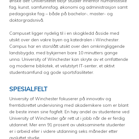
ønske det! Universitetet tilbyr studier innenfor humanistiske
fag, kunst, samfunnsfag, økonomi og administrasjon samt
pedagogiske fag – både på bachelor-, master- og
doktorgradsnivå.
Campuset ligger nydelig til i en skogkledd åsside med
utsikt over den vakre byen og katedralen i Winchester.
Campus har en storslått utsikt over den omkringliggende
landsbygda, med bykjernen bare 10 minutters gange
unna. University of Winchester kan skryte av et omfattende
og moderne bibliotek, et velutstyrt IT-senter, et aktivt
studentsamfund og gode sportsfasiliteter.
SPESIALFELT
University of Winchester fokuserer på innovativ og
fremtidsrettet undervisning med akademikere som er blant
de beste innen sine fagfelt. En høy andel av studentene ved
University of Winchester går rett ut i jobb når de er ferdig
utdannet. Mer enn 91 prosent av uteksaminerte studenter
er i arbeid eller i videre utdanning seks måneder etter
avsluttet studie.