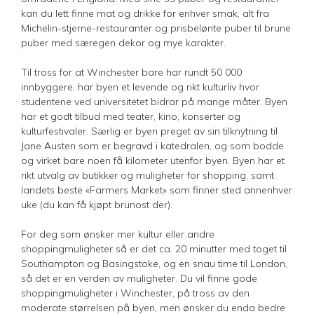
kan du lett finne mat og drikke for enhver smak, alt fra
Michelin-stjerne-restauranter og prisbelønte puber til brune
puber med særegen dekor og mye karakter.
Til tross for at Winchester bare har rundt 50 000
innbyggere, har byen et levende og rikt kulturliv hvor
studentene ved universitetet bidrar på mange måter. Byen
har et godt tilbud med teater, kino, konserter og
kulturfestivaler. Særlig er byen preget av sin tilknytning til
Jane Austen som er begravd i katedralen, og som bodde
og virket bare noen få kilometer utenfor byen. Byen har et
rikt utvalg av butikker og muligheter for shopping, samt
landets beste «Farmers Market» som finner sted annenhver
uke (du kan få kjøpt brunost der).
For deg som ønsker mer kultur eller andre
shoppingmuligheter så er det ca. 20 minutter med toget til
Southampton og Basingstoke, og en snau time til London,
så det er en verden av muligheter. Du vil finne gode
shoppingmuligheter i Winchester, på tross av den
moderate størrelsen på byen, men ønsker du enda bedre