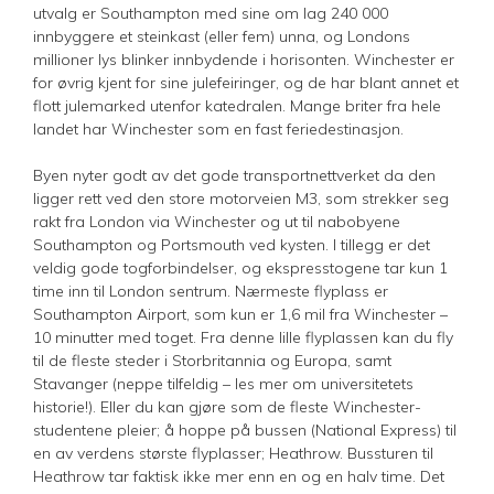
utvalg er Southampton med sine om lag 240 000
innbyggere et steinkast (eller fem) unna, og Londons
millioner lys blinker innbydende i horisonten. Winchester er
for øvrig kjent for sine julefeiringer, og de har blant annet et
flott julemarked utenfor katedralen. Mange briter fra hele
landet har Winchester som en fast feriedestinasjon.
Byen nyter godt av det gode transportnettverket da den
ligger rett ved den store motorveien M3, som strekker seg
rakt fra London via Winchester og ut til nabobyene
Southampton og Portsmouth ved kysten. I tillegg er det
veldig gode togforbindelser, og ekspresstogene tar kun 1
time inn til London sentrum. Nærmeste flyplass er
Southampton Airport, som kun er 1,6 mil fra Winchester –
10 minutter med toget. Fra denne lille flyplassen kan du fly
til de fleste steder i Storbritannia og Europa, samt
Stavanger (neppe tilfeldig – les mer om universitetets
historie!). Eller du kan gjøre som de fleste Winchester-
studentene pleier; å hoppe på bussen (National Express) til
en av verdens største flyplasser; Heathrow. Bussturen til
Heathrow tar faktisk ikke mer enn en og en halv time. Det