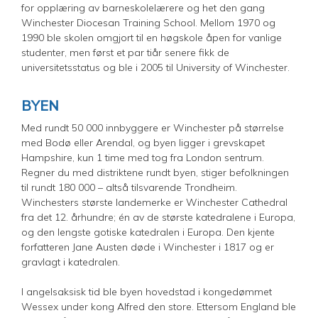
for opplæring av barneskolelærere og het den gang
Winchester Diocesan Training School. Mellom 1970 og
1990 ble skolen omgjort til en høgskole åpen for vanlige
studenter, men først et par tiår senere fikk de
universitetsstatus og ble i 2005 til University of Winchester.
BYEN
Med rundt 50 000 innbyggere er Winchester på størrelse
med Bodø eller Arendal, og byen ligger i grevskapet
Hampshire, kun 1 time med tog fra London sentrum.
Regner du med distriktene rundt byen, stiger befolkningen
til rundt 180 000 – altså tilsvarende Trondheim.
Winchesters største landemerke er Winchester Cathedral
fra det 12. århundre; én av de største katedralene i Europa,
og den lengste gotiske katedralen i Europa. Den kjente
forfatteren Jane Austen døde i Winchester i 1817 og er
gravlagt i katedralen.
I angelsaksisk tid ble byen hovedstad i kongedømmet
Wessex under kong Alfred den store. Ettersom England ble