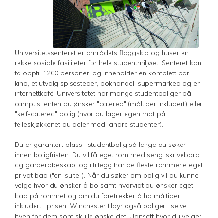
Universitetssenteret er områdets flaggskip og huser en
rekke sosiale fasiliteter for hele studentmiljøet. Senteret kan
ta opptil 1200 personer, og inneholder en komplett bar,
kino, et utvalg spisesteder, bokhandel, supermarked og en
internettkafé. Universitetet har mange studentboliger på
campus, enten du ønsker "catered" (måltider inkludert) eller
"self-catered" bolig (hvor du lager egen mat på
felleskjøkkenet du deler med andre studenter).
Du er garantert plass i studentbolig så lenge du søker
innen boligfristen. Du vil få eget rom med seng, skrivebord
og garderobeskap, og i tillegg har de fleste rommene eget
privat bad ("en-suite"). Når du søker om bolig vil du kunne
velge hvor du ønsker å bo samt hvorvidt du ønsker eget
bad på rommet og om du foretrekker å ha måltider
inkludert i prisen. Winchester tilbyr også boliger i selve
byen for dem som skulle ønske det. Uansett hvor du velger