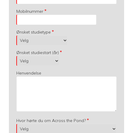
Mobilnummer
Ønsket studietype
Ønsket studiestart (år)
Henvendelse
Hvor hørte du om Across the Pond?