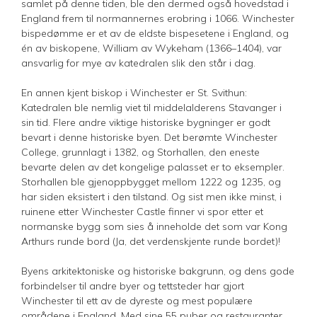
samlet på denne tiden, ble den dermed også hovedstad i
England frem til normannernes erobring i 1066. Winchester
bispedømme er et av de eldste bispesetene i England, og
én av biskopene, William av Wykeham (1366–1404), var
ansvarlig for mye av katedralen slik den står i dag.
En annen kjent biskop i Winchester er St. Svithun:
Katedralen ble nemlig viet til middelalderens Stavanger i
sin tid. Flere andre viktige historiske bygninger er godt
bevart i denne historiske byen. Det berømte Winchester
College, grunnlagt i 1382, og Storhallen, den eneste
bevarte delen av det kongelige palasset er to eksempler.
Storhallen ble gjenoppbygget mellom 1222 og 1235, og
har siden eksistert i den tilstand. Og sist men ikke minst, i
ruinene etter Winchester Castle finner vi spor etter et
normanske bygg som sies å inneholde det som var Kong
Arthurs runde bord (Ja, det verdenskjente runde bordet)!
Byens arkitektoniske og historiske bakgrunn, og dens gode
forbindelser til andre byer og tettsteder har gjort
Winchester til ett av de dyreste og mest populære
områdene i England. Med sine 55 puber og restauranter