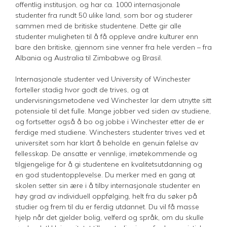
offentlig institusjon, og har ca. 1000 internasjonale
studenter fra rundt 50 ulike land, som bor og studerer
sammen med de britiske studentene. Dette gir alle
studenter muligheten til å få oppleve andre kulturer enn
bare den britiske, gjennom sine venner fra hele verden – fra
Albania og Australia til Zimbabwe og Brasil.
Internasjonale studenter ved University of Winchester
forteller stadig hvor godt de trives, og at
undervisningsmetodene ved Winchester lar dem utnytte sitt
potensiale til det fulle. Mange jobber ved siden av studiene,
og fortsetter også å bo og jobbe i Winchester etter de er
ferdige med studiene. Winchesters studenter trives ved et
universitet som har klart å beholde en genuin følelse av
fellesskap. De ansatte er vennlige, imøtekommende og
tilgjengelige for å gi studentene en kvalitetsutdanning og
en god studentopplevelse. Du merker med en gang at
skolen setter sin ære i å tilby internasjonale studenter en
høy grad av individuell oppfølging, helt fra du søker på
studier og frem til du er ferdig utdannet. Du vil få masse
hjelp når det gjelder bolig, velferd og språk, om du skulle