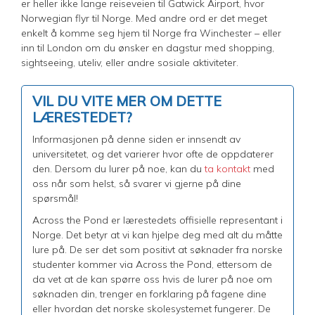
er heller ikke lange reiseveien til Gatwick Airport, hvor
Norwegian flyr til Norge. Med andre ord er det meget
enkelt å komme seg hjem til Norge fra Winchester – eller
inn til London om du ønsker en dagstur med shopping,
sightseeing, uteliv, eller andre sosiale aktiviteter.
VIL DU VITE MER OM DETTE
LÆRESTEDET?
Informasjonen på denne siden er innsendt av
universitetet, og det varierer hvor ofte de oppdaterer
den. Dersom du lurer på noe, kan du
ta kontakt
med
oss når som helst, så svarer vi gjerne på dine
spørsmål!
Across the Pond er lærestedets offisielle representant i
Norge. Det betyr at vi kan hjelpe deg med alt du måtte
lure på. De ser det som positivt at søknader fra norske
studenter kommer via Across the Pond, ettersom de
da vet at de kan spørre oss hvis de lurer på noe om
søknaden din, trenger en forklaring på fagene dine
eller hvordan det norske skolesystemet fungerer. De