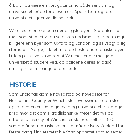
å bo vil du være en kort gåtur unna både sentrum og
universitetet, både fordi byen er såpass liten, og fordi
universitetet ligger veldig sentralt til.
Winchester er ikke den aller billigste byen i Storbritannia,
men som student vil du se at kostnadsmessig er den langt
billigere enn byer som Oxford og London, og selvsagt billig
i forhold til Norge, i likhet med de fleste andre britiske byer.
I tillegg er selve University of Winchester et rimeligere
universitet å studere ved, og boligene deres er også
rimeligere enn mange andre steder.
HISTORIE
Som Englands gamle hovedstad og hovedsete for
Hampshire County, er Winchester oversvømt med historie
og landemerker. Dette gir byen og universitetet et særegent
preg hvor det gamle, tradisjonsrike møter det nye og
urbane. University of Winchester slo først røtter i 1840,
samme år som britiske kolonister nådde New Zealand for
første gang. Universitetet ble først opprettet som et senter