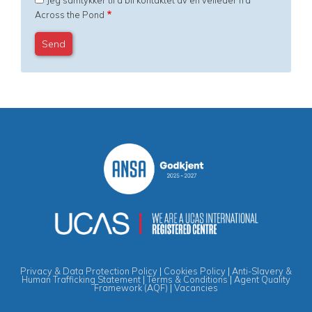
Jeg samtykker til å bli kontaktet av en veileder fra
Across the Pond
Privacy & Data Protection Policy
|
Cookies Policy
|
Anti-Slavery &
Human Trafficking Statement
|
Terms & Conditions
|
Agent Quality
Framework (AQF)
|
Vacancies