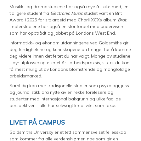
Musikk- og dramastudiene har også mye å skilte med; en
tidligere student fra
Electronic Music
studiet vant en
Brit
Award i 2025 for sitt arbeid med Charli XCXs album
Brat.
Teaterstudiene har også en stor fordel med undervisere
som har opptrådt og jobbet på Londons West End.
Informatikk- og økonomiutdanningene ved Goldsmiths gir
deg ferdighetene og kunnskapene du trenger for å komme
deg videre innen det feltet du har valgt. Mange av studiene
tilbyr utplassering eller et år i arbeidspraksis, slik at du kan
få mest mulig ut av Londons blomstrende og mangfoldige
arbeidsmarked.
Samtidig kan mer tradisjonelle studier som psykologi, juss
og journalistikk dra nytte av en rekke forelesere og
studenter med internasjonal bakgrunn og ulike faglige
perspektiver – alle har selvsagt kreativitet som fokus.
LIVET PÅ CAMPUS
Goldsmiths University er et tett sammensveiset fellesskap
som kommer fra alle verdenshjørner, noe som gir en