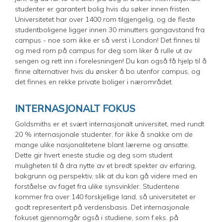
studenter er garantert bolig hvis du søker innen fristen.
Universitetet har over 1400 rom tilgjengelig, og de fleste
studentboligene ligger innen 30 minutters gangavstand fra
campus - noe som ikke er så verst i London! Det finnes til
og med rom på campus for deg som liker å rulle ut av
sengen og rett inn i forelesningen! Du kan også få hjelp til å
finne alternativer hvis du ønsker å bo utenfor campus, og
det finnes en rekke private boliger i nærområdet.
INTERNASJONALT FOKUS
Goldsmiths er et svært internasjonalt universitet, med rundt
20 % internasjonale studenter, for ikke å snakke om de
mange ulike nasjonalitetene blant lærerne og ansatte.
Dette gir hvert eneste studie og deg som student
muligheten til å dra nytte av et bredt spekter av erfaring,
bakgrunn og perspektiv, slik at du kan gå videre med en
forståelse av faget fra ulike synsvinkler. Studentene
kommer fra over 140 forskjellige land, så universitetet er
godt representert på verdensbasis. Det internasjonale
fokuset gjennomgår også i studiene, som f.eks. på