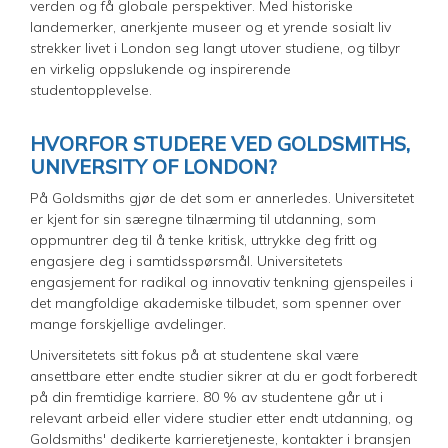
verden og få globale perspektiver. Med historiske
landemerker, anerkjente museer og et yrende sosialt liv
strekker livet i London seg langt utover studiene, og tilbyr
en virkelig oppslukende og inspirerende
studentopplevelse.
HVORFOR STUDERE VED GOLDSMITHS,
UNIVERSITY OF LONDON?
På Goldsmiths gjør de det som er annerledes. Universitetet
er kjent for sin særegne tilnærming til utdanning, som
oppmuntrer deg til å tenke kritisk, uttrykke deg fritt og
engasjere deg i samtidsspørsmål. Universitetets
engasjement for radikal og innovativ tenkning gjenspeiles i
det mangfoldige akademiske tilbudet, som spenner over
mange forskjellige avdelinger.
Universitetets sitt fokus på at studentene skal være
ansettbare etter endte studier sikrer at du er godt forberedt
på din fremtidige karriere. 80 % av studentene går ut i
relevant arbeid eller videre studier etter endt utdanning, og
Goldsmiths' dedikerte karrieretjeneste, kontakter i bransjen