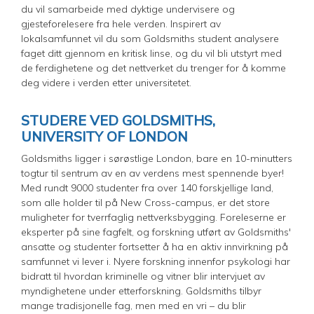
du vil samarbeide med dyktige undervisere og
gjesteforelesere fra hele verden. Inspirert av
lokalsamfunnet vil du som Goldsmiths student analysere
faget ditt gjennom en kritisk linse, og du vil bli utstyrt med
de ferdighetene og det nettverket du trenger for å komme
deg videre i verden etter universitetet.
STUDERE VED GOLDSMITHS,
UNIVERSITY OF LONDON
Goldsmiths ligger i sørøstlige London, bare en 10-minutters
togtur til sentrum av en av verdens mest spennende byer!
Med rundt 9000 studenter fra over 140 forskjellige land,
som alle holder til på New Cross-campus, er det store
muligheter for tverrfaglig nettverksbygging. Foreleserne er
eksperter på sine fagfelt, og forskning utført av Goldsmiths'
ansatte og studenter fortsetter å ha en aktiv innvirkning på
samfunnet vi lever i. Nyere forskning innenfor psykologi har
bidratt til hvordan kriminelle og vitner blir intervjuet av
myndighetene under etterforskning. Goldsmiths tilbyr
mange tradisjonelle fag, men med en vri – du blir