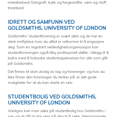
metallarbeid, fotografi, trykk og fargestoffer, søm og stoff,
trearbeid.
IDRETT OG SAMFUNN VED
GOLDSMITHS, UNIVERSITY OF LONDON
Goldsmiths' studentforening er svært aktiv og de har en
sterk innflytelse hvor du alltid er velkomne til å engasjere
deg. Som en registrert veldedighetsorganisasjon kan
studentforeningen også tilby profesjonell støtte, i tillegg til å
bidra med å forbedre studentopplevelsen for alle som går
på Goldsmiths.
Det finnes et stort utvalg av lag og foreninger, og hvis du
ikke finner den foreningen du tenker på, er det gode
muligheter for at du kan starte en selv.
STUDENTBOLIG VED GOLDSMITHS,
UNIVERSITY OF LONDON
Vanligvis kan man søke på studentbolig hos Goldsmiths i
juni, og du får to-tre uker på deg til å søke. Internasjonale