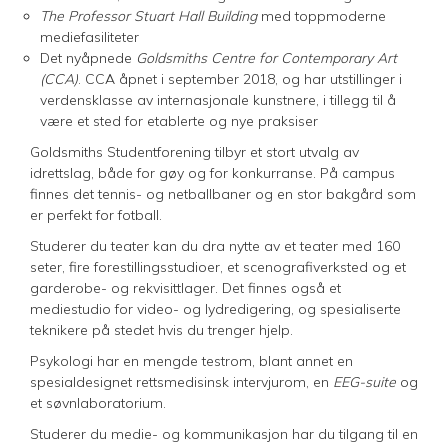
The Professor Stuart Hall Building
med toppmoderne
mediefasiliteter
Det nyåpnede
Goldsmiths Centre for Contemporary Art
(CCA)
. CCA åpnet i september 2018, og har utstillinger i
verdensklasse av internasjonale kunstnere, i tillegg til å
være et sted for etablerte og nye praksiser
Goldsmiths Studentforening tilbyr et stort utvalg av
idrettslag, både for gøy og for konkurranse. På campus
finnes det tennis- og netballbaner og en stor bakgård som
er perfekt for fotball.
Studerer du teater kan du dra nytte av et teater med 160
seter, fire forestillingsstudioer, et scenografiverksted og et
garderobe- og rekvisittlager. Det finnes også et
mediestudio for video- og lydredigering, og spesialiserte
teknikere på stedet hvis du trenger hjelp.
Psykologi har en mengde testrom, blant annet en
spesialdesignet rettsmedisinsk intervjurom, en
EEG-suite
og
et søvnlaboratorium.
Studerer du medie- og kommunikasjon har du tilgang til en