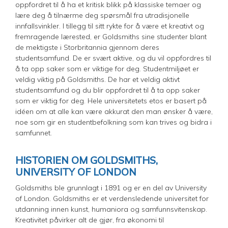
oppfordret til å ha et kritisk blikk på klassiske temaer og
lære deg å tilnærme deg spørsmål fra utradisjonelle
innfallsvinkler. I tillegg til sitt rykte for å være et kreativt og
fremragende lærested, er Goldsmiths sine studenter blant
de mektigste i Storbritannia gjennom deres
studentsamfund. De er svært aktive, og du vil oppfordres til
å ta opp saker som er viktige for deg. Studentmiljøet er
veldig viktig på Goldsmiths. De har et veldig aktivt
studentsamfund og du blir oppfordret til å ta opp saker
som er viktig for deg. Hele universitetets etos er basert på
idéen om at alle kan være akkurat den man ønsker å være,
noe som gir en studentbefolkning som kan trives og bidra i
samfunnet.
HISTORIEN OM GOLDSMITHS,
UNIVERSITY OF LONDON
Goldsmiths ble grunnlagt i 1891 og er en del av University
of London. Goldsmiths er et verdensledende universitet for
utdanning innen kunst, humaniora og samfunnsvitenskap.
Kreativitet påvirker alt de gjør, fra økonomi til