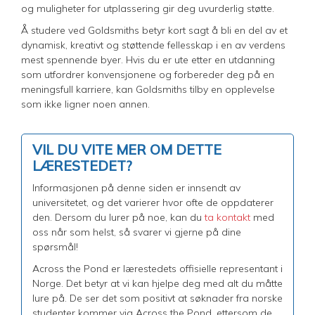
og muligheter for utplassering gir deg uvurderlig støtte.
Å studere ved Goldsmiths betyr kort sagt å bli en del av et
dynamisk, kreativt og støttende fellesskap i en av verdens
mest spennende byer. Hvis du er ute etter en utdanning
som utfordrer konvensjonene og forbereder deg på en
meningsfull karriere, kan Goldsmiths tilby en opplevelse
som ikke ligner noen annen.
VIL DU VITE MER OM DETTE
LÆRESTEDET?
Informasjonen på denne siden er innsendt av
universitetet, og det varierer hvor ofte de oppdaterer
den. Dersom du lurer på noe, kan du
ta kontakt
med
oss når som helst, så svarer vi gjerne på dine
spørsmål!
Across the Pond er lærestedets offisielle representant i
Norge. Det betyr at vi kan hjelpe deg med alt du måtte
lure på. De ser det som positivt at søknader fra norske
studenter kommer via Across the Pond, ettersom de