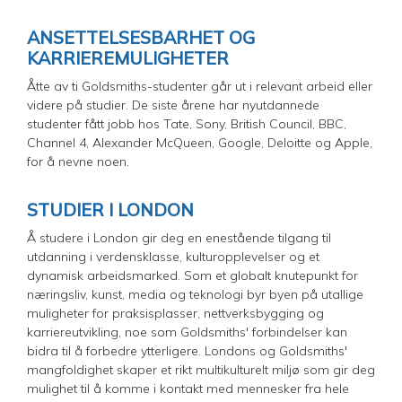
ANSETTELSESBARHET OG
KARRIEREMULIGHETER
Åtte av ti Goldsmiths-studenter går ut i relevant arbeid eller
videre på studier. De siste årene har nyutdannede
studenter fått jobb hos Tate, Sony, British Council, BBC,
Channel 4, Alexander McQueen, Google, Deloitte og Apple,
for å nevne noen.
STUDIER I LONDON
Å studere i London gir deg en enestående tilgang til
utdanning i verdensklasse, kulturopplevelser og et
dynamisk arbeidsmarked. Som et globalt knutepunkt for
næringsliv, kunst, media og teknologi byr byen på utallige
muligheter for praksisplasser, nettverksbygging og
karriereutvikling, noe som Goldsmiths' forbindelser kan
bidra til å forbedre ytterligere. Londons og Goldsmiths'
mangfoldighet skaper et rikt multikulturelt miljø som gir deg
mulighet til å komme i kontakt med mennesker fra hele