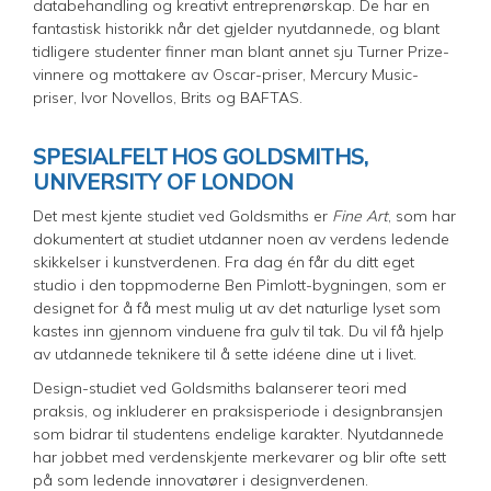
databehandling og kreativt entreprenørskap. De har en
fantastisk historikk når det gjelder nyutdannede, og blant
tidligere studenter finner man blant annet sju Turner Prize-
vinnere og mottakere av Oscar-priser, Mercury Music-
priser, Ivor Novellos, Brits og BAFTAS.
SPESIALFELT HOS GOLDSMITHS,
UNIVERSITY OF LONDON
Det mest kjente studiet ved Goldsmiths er
Fine Art
, som har
dokumentert at studiet utdanner noen av verdens ledende
skikkelser i kunstverdenen. Fra dag én får du ditt eget
studio i den toppmoderne Ben Pimlott-bygningen, som er
designet for å få mest mulig ut av det naturlige lyset som
kastes inn gjennom vinduene fra gulv til tak. Du vil få hjelp
av utdannede teknikere til å sette idéene dine ut i livet.
Design-studiet ved Goldsmiths balanserer teori med
praksis, og inkluderer en praksisperiode i designbransjen
som bidrar til studentens endelige karakter. Nyutdannede
har jobbet med verdenskjente merkevarer og blir ofte sett
på som ledende innovatører i designverdenen.