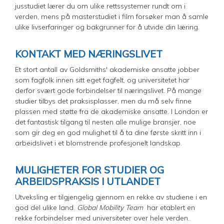
jusstudiet lærer du om ulike rettssystemer rundt om i
verden, mens på masterstudiet i film forsøker man å samle
ulike livserfaringer og bakgrunner for å utvide din læring.
KONTAKT MED NÆRINGSLIVET
Et stort antall av Goldsmiths' akademiske ansatte jobber
som fagfolk innen sitt eget fagfelt, og universitetet har
derfor svært gode forbindelser til næringslivet. På mange
studier tilbys det praksisplasser, men du må selv finne
plassen med støtte fra de akademiske ansatte. I London er
det fantastisk tilgang til nesten alle mulige bransjer, noe
som gir deg en god mulighet til å ta dine første skritt inn i
arbeidslivet i et blomstrende profesjonelt landskap.
MULIGHETER FOR STUDIER OG
ARBEIDSPRAKSIS I UTLANDET
Utveksling er tilgjengelig gjennom en rekke av studiene i en
god del ulike land.
Global Mobility Team
har etablert en
rekke forbindelser med universiteter over hele verden.