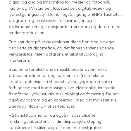
digital og analog innsamling for medier og fotografi,
radio- og TV-studioer, fotostudioer, digitalt video- og
lydredigeringsutstyr. Du har også tilgang til ENPS-fasiliteter,
program- og maskinvare for animasjon og
bildemanipulering, tradisjonelle mørkerom og datarom for
studentproduksjon.
Er du student på et av designstudiene har man sitt eget
dedikerte studioområde, og det finnes verdensledende
verkstedsfasiliteter, datarom, et tekstilstudio og et
mørkerom.
Studioene for elektronisk musikk består av en rekke
arbeidsområder for deg som ønsker å utforske det
kreative potensialet i studioutstyr og lydprogramvare i
forbindelse med komposisjon, live-elektronikk, interaktiv
fremføring, lydkunst, akustisk økologi og forskning. De har
også øvingsrom og en konsertsal (med det majestetiske
Steinway Model D-konsertpianoet).
På kunststudiene har du også ni spesialiserte
forskningslaboratorier til din disposisjon: støping,
konstruerte tekstiler, digitale medier, kunstgrafikk,