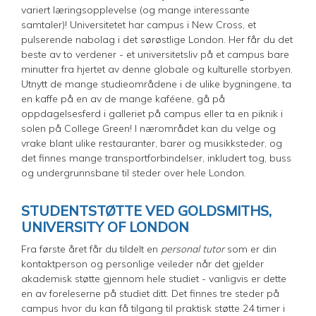
variert læringsopplevelse (og mange interessante
samtaler)! Universitetet har campus i New Cross, et
pulserende nabolag i det sørøstlige London. Her får du det
beste av to verdener - et universitetsliv på et campus bare
minutter fra hjertet av denne globale og kulturelle storbyen.
Utnytt de mange studieområdene i de ulike bygningene, ta
en kaffe på en av de mange kaféene, gå på
oppdagelsesferd i galleriet på campus eller ta en piknik i
solen på College Green! I nærområdet kan du velge og
vrake blant ulike restauranter, barer og musikksteder, og
det finnes mange transportforbindelser, inkludert tog, buss
og undergrunnsbane til steder over hele London.
STUDENTSTØTTE VED GOLDSMITHS,
UNIVERSITY OF LONDON
Fra første året får du tildelt en
personal tutor
som er din
kontaktperson og personlige veileder når det gjelder
akademisk støtte gjennom hele studiet - vanligvis er dette
en av foreleserne på studiet ditt. Det finnes tre steder på
campus hvor du kan få tilgang til praktisk støtte 24 timer i