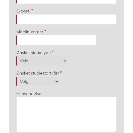
E-post
Mobilnummer
Ønsket studietype
Ønsket studiestart (år)
Henvendelse