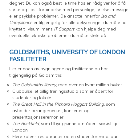
døgnet. Du kan også bestille time hos en rådgiver for å få
støtte og tips i forbindelse med personlige, følelsesmessige
eller psykiske problemer. De ansatte innenfor
isa and
Compliance
er tilgjengelig for alle bekymringer du måte ha
knyttet til visum, mens
IT Support
kan hjelpe deg med
eventuelle tekniske problemer du måtte støte på.
GOLDSMITHS, UNIVERSITY OF LONDON
FASILITETER
Her er noen av bygningene og fasilitetene du har
tilgjengelig på Goldsmiths:
The Goldsmiths library
, med over en kvart million bøker
Clubpulse, et billig treningsstudio som er åpent for
studenter og lokale
The Great Hall in the Richard Hoggart Building,
som
avholder arrangementer, konserter og
presentasjonsseremonier
The Backfield
, som tilbyr grønne områder i sørøstlige
London
Flere kafeer, restauranter og en studentforeningsbar