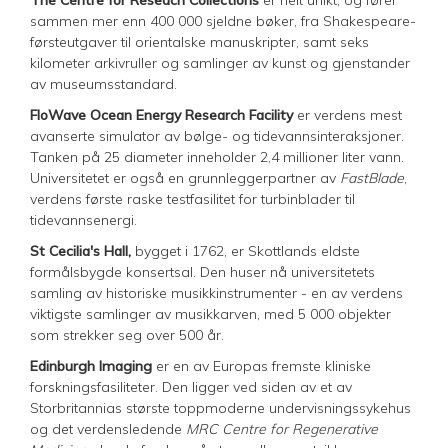
sammen mer enn 400 000 sjeldne bøker, fra Shakespeare-
førsteutgaver til orientalske manuskripter, samt seks
kilometer arkivruller og samlinger av kunst og gjenstander
av museumsstandard.
FloWave Ocean Energy Research Facility
er verdens mest
avanserte simulator av bølge- og tidevannsinteraksjoner.
Tanken på 25 diameter inneholder 2,4 millioner liter vann.
Universitetet er også en grunnleggerpartner av
FastBlade
,
verdens første raske testfasilitet for turbinblader til
tidevannsenergi.
St Cecilia's Hall,
bygget i 1762, er Skottlands eldste
formålsbygde konsertsal. Den huser nå universitetets
samling av historiske musikkinstrumenter - en av verdens
viktigste samlinger av musikkarven, med 5 000 objekter
som strekker seg over 500 år.
Edinburgh Imaging
er en av Europas fremste kliniske
forskningsfasiliteter. Den ligger ved siden av et av
Storbritannias største toppmoderne undervisningssykehus
og det verdensledende
MRC Centre for Regenerative