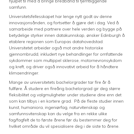
hjulpet til med å bringe bredbånd til fjerntliggende
samfunn.
Universitetsfellesskapet har lenge nytt godt av denne
innovasjonsånden, og fortsetter å gjøre det i dag. Ved å
samarbeide med partnere over hele verden og bygge på
betydelige styrker innen datakunnskap, ønsker Edinburgh å
etablere regionen som Europas datahovedstad.
Universitetet arbeider også mot andre historiske
gjennombrudd, inkludert nye behandlinger for omfattende
sykdommer som multippel sklerose, motornevronsykdom
og kreft, og driver også innovativt arbeid for å håndtere
klimaendringer.
Mange av universitetets bachelorgrader tar fire år å
fullføre. Å studere en fireårig bachelorgrad gir deg større
fleksibilitet og valgmuligheter under studiene dine enn det
som kan tilbys i en kortere grad. På de fleste studier innen
kunst, humaniora, ingeniørfag, naturvitenskap og
samfunnsvitenskap kan du velge fra en rekke ulike
fag/fagfelt de to første årene før du bestemmer deg for
hvilket område du vil spesialisere deg i de siste to årene.