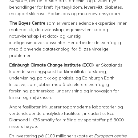
Medicine,
der de forsker på stamceller og utvikler nye
behandlinger for kreft, hjertesykdom, leversvikt, diabetes,
multippel sklerose, Parkinsons og motornevronsykdom.
The Bayes Centre
samler verdensledende ekspertise innen
matematikk, datavitenskap, ingeniørvitenskap og
naturvitenskap i et data- og kunstig
intelligensinnovasjonssenter. Her arbeider de tverrfaglig
med å anvende datateknologi for å løse virkelige
problemer.
Edinburgh Climate Change Institute (ECCI)
, er Skottlands
ledende samlingspunkt for klimatiltak i forskning,
undervisning, politikk og praksis, og Edinburgh Earth
Initiative, som jobber med å akselerere tverrfaglig
forskning, partnerskap, undervisning og innovasjon for
klima- og miljøkrisen.
Andre fasiliteter inkluderer toppmoderne laboratorier og
verdensledende analytiske fasiliteter, inkludert et Eco
Diamond HK36 småfly for måling av sporstoffer på 3000
meters høyde.
En investering på £100 millioner skapte et
European centre