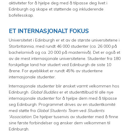
aktiviteter for å hjelpe deg med å tilpasse deg livet i
Edinburgh og skape et støttende og inkluderende
bofellesskap.
ET INTERNASJONALT FOKUS
Universitetet i Edinburgh er et av de største universitetene i
Storbritannia, med rundt 46 000 studenter (ca. 26 000 på
bachelornivå og ca. 20 000 på masternivå). Det er også et
av de mest internasjonale universitetene. Studenter fra 180
forskjellige land har studert ved Edinburgh de siste 10
årene. For øyeblikket er rundt 45% av studentene
internasjonale studenter.
Internasjonale studenter blir ønsket varmt velkommen hos
Edinburgh.
Global Buddies
er et studenttilbud til alle nye
internasjonale studenter for å hjelpe dem med å tilpasse
seg Edinburgh. Programmet drives av en studentkomité
med støtte fra
Global Students Team
ved
Students
'Association
. De hjelper tusenvis av studenter med å finne
sine første forbindelser og ønsker dem velkommen til
Edinburgh.