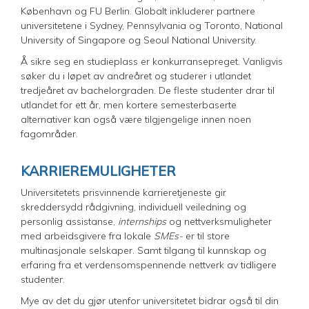
København og FU Berlin. Globalt inkluderer partnere
universitetene i Sydney, Pennsylvania og Toronto, National
University of Singapore og Seoul National University.
Å sikre seg en studieplass er konkurransepreget. Vanligvis
søker du i løpet av andreåret og studerer i utlandet
tredjeåret av bachelorgraden. De fleste studenter drar til
utlandet for ett år, men kortere semesterbaserte
alternativer kan også være tilgjengelige innen noen
fagområder.
KARRIEREMULIGHETER
Universitetets prisvinnende karrieretjeneste gir
skreddersydd rådgivning, individuell veiledning og
personlig assistanse,
internships
og nettverksmuligheter
med arbeidsgivere fra lokale
SMEs-
er til store
multinasjonale selskaper. Samt tilgang til kunnskap og
erfaring fra et verdensomspennende nettverk av tidligere
studenter.
Mye av det du gjør utenfor universitetet bidrar også til din