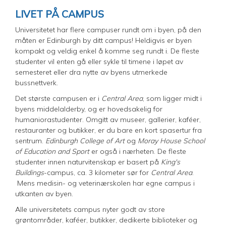
LIVET PÅ CAMPUS
Universitetet har flere campuser rundt om i byen, på den
måten er Edinburgh by ditt campus! Heldigvis er byen
kompakt og veldig enkel å komme seg rundt i. De fleste
studenter vil enten gå eller sykle til timene i løpet av
semesteret eller dra nytte av byens utmerkede
bussnettverk.
Det største campusen er i
Central Area
, som ligger midt i
byens middelalderby, og er hovedsakelig for
humaniorastudenter. Omgitt av museer, gallerier, kaféer,
restauranter og butikker, er du bare en kort spasertur fra
sentrum.
Edinburgh College of Art
og
Moray House School
of Education and Sport
er også i nærheten. De fleste
studenter innen naturvitenskap er basert på
King's
Buildings
-campus, ca. 3 kilometer sør for
Central Area
.
Mens medisin- og veterinærskolen har egne campus i
utkanten av byen.
Alle universitetets campus nyter godt av store
grøntområder, kaféer, butikker, dedikerte biblioteker og