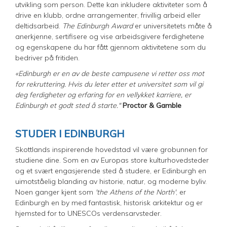
utvikling som person. Dette kan inkludere aktiviteter som å
drive en klubb, ordne arrangementer, frivillig arbeid eller
deltidsarbeid.
The Edinburgh Award
er universitetets måte å
anerkjenne, sertifisere og vise arbeidsgivere ferdighetene
og egenskapene du har fått gjennom aktivitetene som du
bedriver på fritiden.
«Edinburgh er en av de beste campusene vi retter oss mot
for rekruttering. Hvis du leter etter et universitet som vil gi
deg ferdigheter og erfaring for en vellykket karriere, er
Edinburgh et godt sted å starte."
Proctor & Gamble
STUDER I EDINBURGH
Skottlands inspirerende hovedstad vil være grobunnen for
studiene dine. Som en av Europas store kulturhovedsteder
og et svært engasjerende sted å studere, er Edinburgh en
uimotståelig blanding av historie, natur, og moderne byliv.
Noen ganger kjent som
'the Athens of the North'
, er
Edinburgh en by med fantastisk, historisk arkitektur og er
hjemsted for to UNESCOs verdensarvsteder.