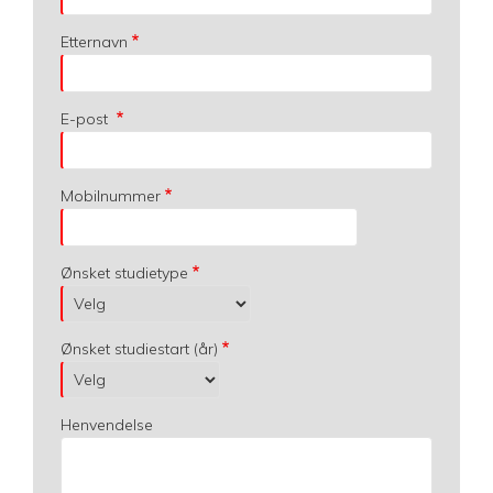
Etternavn
E-post
Mobilnummer
Ønsket studietype
Ønsket studiestart (år)
Henvendelse