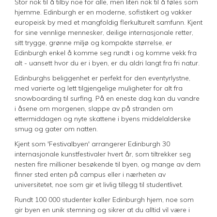
Stor nok til å tilby noe for alle, men liten nok til å føles som
hjemme. Edinburgh er en moderne, sofistikert og vakker
europeisk by med et mangfoldig flerkulturelt samfunn. Kjent
for sine vennlige mennesker, deilige internasjonale retter,
sitt trygge, grønne miljø og kompakte størrelse, er
Edinburgh enkel å komme seg rundt i og komme vekk fra
alt - uansett hvor du er i byen, er du aldri langt fra fri natur.
Edinburghs beliggenhet er perfekt for den eventyrlystne,
med varierte og lett tilgjengelige muligheter for alt fra
snowboarding til surfing. På en eneste dag kan du vandre
i åsene om morgenen, slappe av på stranden om
ettermiddagen og nyte skattene i byens middelalderske
smug og gater om natten.
Kjent som 'Festivalbyen' arrangerer Edinburgh 30
internasjonale kunstfestivaler hvert år, som tiltrekker seg
nesten fire millioner besøkende til byen, og mange av dem
finner sted enten på campus eller i nærheten av
universitetet, noe som gir et livlig tillegg til studentlivet.
Rundt 100 000 studenter kaller Edinburgh hjem, noe som
gir byen en unik stemning og sikrer at du alltid vil være i