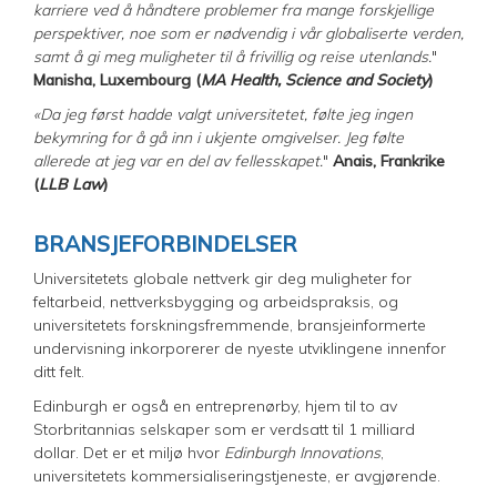
karriere ved å håndtere problemer fra mange forskjellige
perspektiver, noe som er nødvendig i vår globaliserte verden,
samt å gi meg muligheter til å frivillig og reise utenlands.
"
Manisha, Luxembourg (
MA Health, Science and Society
)
«Da jeg først hadde valgt universitetet, følte jeg ingen
bekymring for å gå inn i ukjente omgivelser. Jeg følte
allerede at jeg var en del av fellesskapet.
"
Anais, Frankrike
(
LLB Law
)
BRANSJEFORBINDELSER
Universitetets globale nettverk gir deg muligheter for
feltarbeid, nettverksbygging og arbeidspraksis, og
universitetets forskningsfremmende, bransjeinformerte
undervisning inkorporerer de nyeste utviklingene innenfor
ditt felt.
Edinburgh er også en entreprenørby, hjem til to av
Storbritannias selskaper som er verdsatt til 1 milliard
dollar. Det er et miljø hvor
Edinburgh Innovations
,
universitetets kommersialiseringstjeneste, er avgjørende.