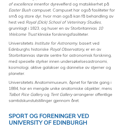
of excellence
innenfor dyrevelferd og matsikkerhet på
Easter Bush
campuset. Campuset har også fasiliteter for
små og store dyr, hvor man også kan få behandling av
hest ved
Royal (Dick) School of Veterinary Studies
,
grunnlagt i 1823, og huser en av Storbritannias
10
Welcome Trust
kliniske forskningsfasiliteter.
Universitetets
Institute for Astronomy
, basert ved
Edinburghs historiske
Royal Observatory,
er en av
Storbritannias største sentre for astronomisk forskning,
med spesielle styrker innen undersøkelsesastronomi,
kosmologi, aktive galakser og dannelse av stjerner og
planeter.
Universitetets Anatomimuseum, åpnet for første gang i
1884, har en mengde unike anatomiske objekter, mens
Talbot Rice Gallery
og
Tent Gallery
arrangerer offentlige
samtidskunstutstillinger gjennom året.
SPORT OG FORENINGER VED
UNIVERSITY OF EDINBURGH