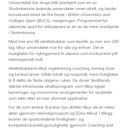
Universitetet har lenge blitt anerkjent som en av
Storbritannias ledende universiteter innen idrett, og lander
konsekvent blant de fire beste i
British Universities and
Colleges Sport (BUCS)
-rangeringen. Programmet for
utøvende sport for eliteutøvere er en av de mest anerkjente
i Storbritannia.
Med mer enn 65 idrettsklubber som består av mer enn 200
lag, tilbyr universitetet noe for alle og enhver. Det er
muligheter for nybegynnere til utøvere som konkurrerer på
internasjonalt nivå.
Idrettsklubbene tilbyr regelmessig coaching, trening, turer
og konkurranser, både lokalt og nasjonalt, med muligheter
til å delta de fleste dagene i uken. De driver Skottlands
største intramurale idrettsprogram, som tilbyr ligaer,
turneringer og morsomme arrangementer for studenter
som leter etter en mer uformell opplevelse.
For de som ønsker å prøve nye idretter tilbyr de en rekke
økter gjennom rekreasjonssport og EDex-tilbud. I tillegg
leverer de sportsrelaterte frivillighets- og
kompetanseutviklingsmuligheter gjennom
Coaching and