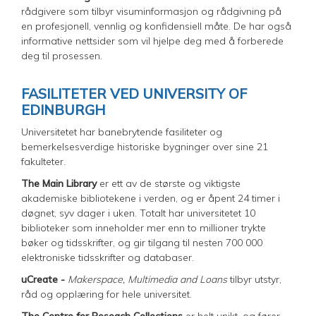
rådgivere som tilbyr visuminformasjon og rådgivning på
en profesjonell, vennlig og konfidensiell måte. De har også
informative nettsider som vil hjelpe deg med å forberede
deg til prosessen.
FASILITETER VED UNIVERSITY OF
EDINBURGH
Universitetet har banebrytende fasiliteter og
bemerkelsesverdige historiske bygninger over sine 21
fakulteter.
The Main Library
er ett av de største og viktigste
akademiske bibliotekene i verden, og er åpent 24 timer i
døgnet, syv dager i uken. Totalt har universitetet 10
biblioteker som inneholder mer enn to millioner trykte
bøker og tidsskrifter, og gir tilgang til nesten 700 000
elektroniske tidsskrifter og databaser.
uCreate -
Makerspace, Multimedia and Loans
tilbyr utstyr,
råd og opplæring for hele universitet.
The Centre for Reseach Collections
er helt unikt, og fører