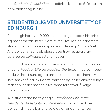
har
Students 'Association
en kaffebutikk, en kafé, fellesrom,
en wrapbar og butikk.
STUDENTBOLIG VED UNIVERSITETY OF
EDINBURGH
Edinburgh har over 9 000 studentboliger i både historiske
og moderne fasiliteter. Som et resultat kan de garantere
studentboliger til internasjonale studenter på førsteåret.
Alle boliger er sentralt plassert og tilbyr et utvalg av
catered
og
self-catered
alternativer.
Edinburgh var det første universitetet i Skottland som vant
prisene
Food for Life
og
Food for the Brain
- noe som betyr
at du vil ha et sunt og balansert kosthold i kantinen. Hvis du
ikke ønsker å ha inkluderte måltider og heller ønsker å lage
mat selv, er det mange slike romalternativer å velge
mellom også.
Alle studentene har tilgang til
Residence Life-team
,
Residents 'Assistants
og
Wardens
som bor med deg i
boligen din. De tilbyr et utvalg av arrangementer og