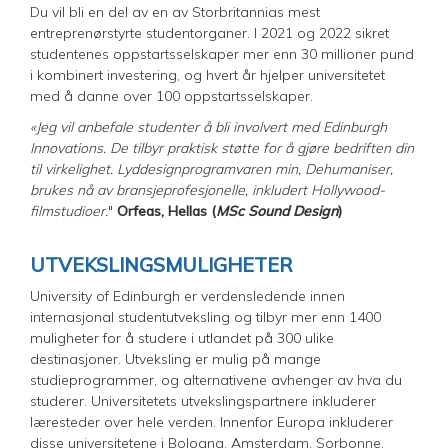
Du vil bli en del av en av Storbritannias mest
entreprenørstyrte studentorganer. I 2021 og 2022 sikret
studentenes oppstartsselskaper mer enn 30 millioner pund
i kombinert investering, og hvert år hjelper universitetet
med å danne over 100 oppstartsselskaper.
«Jeg vil anbefale studenter å bli involvert med Edinburgh
Innovations. De tilbyr praktisk støtte for å gjøre bedriften din
til virkelighet. Lyddesignprogramvaren min, Dehumaniser,
brukes nå av bransjeprofesjonelle, inkludert Hollywood-
filmstudioer.
"
Orfeas, Hellas (
MSc Sound Design
)
UTVEKSLINGSMULIGHETER
University of Edinburgh er verdensledende innen
internasjonal studentutveksling og tilbyr mer enn 1400
muligheter for å studere i utlandet på 300 ulike
destinasjoner. Utveksling er mulig på mange
studieprogrammer, og alternativene avhenger av hva du
studerer. Universitetets utvekslingspartnere inkluderer
læresteder over hele verden. Innenfor Europa inkluderer
disse universitetene i Bologna, Amsterdam, Sorbonne,