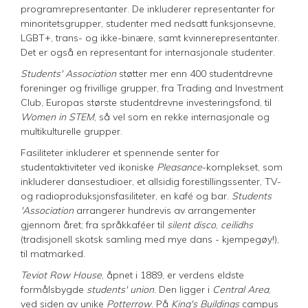
programrepresentanter. De inkluderer representanter for
minoritetsgrupper, studenter med nedsatt funksjonsevne,
LGBT+, trans- og ikke-binære, samt kvinnerepresentanter.
Det er også en representant for internasjonale studenter.
Students' Association
støtter mer enn 400 studentdrevne
foreninger og frivillige grupper, fra Trading and Investment
Club, Europas største studentdrevne investeringsfond, til
Women in STEM
, så vel som en rekke internasjonale og
multikulturelle grupper.
Fasiliteter inkluderer et spennende senter for
studentaktiviteter ved ikoniske
Pleasance
-komplekset, som
inkluderer dansestudioer, et allsidig forestillingssenter, TV-
og radioproduksjonsfasiliteter, en kafé og bar.
Students
'Association
arrangerer hundrevis av arrangementer
gjennom året; fra språkkaféer til
silent disco
,
ceilidhs
(tradisjonell skotsk samling med mye dans - kjempegøy!),
til matmarked.
Teviot Row House
, åpnet i 1889, er verdens eldste
formålsbygde
students' union
. Den ligger i
Central Area
,
ved siden av unike
Potterrow
. På
King's Buildings
campus