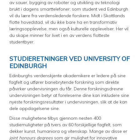
av sauer, bygging av roboter og utvikling av teknologi
brukt i dagens smarttelefoner; som student ved Edinburgh
vil du lære fra verdensledende forskere. Midt i Skottlands
flotte hovedstad, vil du ikke bare ha en transformativ
læringsopplevelse, men også kulturelle opplevelser. Her vil
du skape minner for livet i en av verdens flotteste
studentbyer.
STUDIERETNINGER VED UNIVERSITY OF
EDINBURGH
Edinburghs verdenskjente akademikere er ledere på sine
fagfelt og utfører banebrytende forskning som direkte
påvirker undervisningen du får. Denne forskningsdrevne
undervisningen betyr at foreleserne dine kan inkludere sine
nyeste forskningsresultater i undervisningen, slik at de kan
dele oppdagelsene sine.
Disse mulighetene tilbys gjennom nesten 400
studiemuligheter på tvers av 60 forskjellige fagfelt, som
dekker kunst, humaniora og vitenskap. Mange av disse er
joint honours degrees
som gir mulighet for innovative