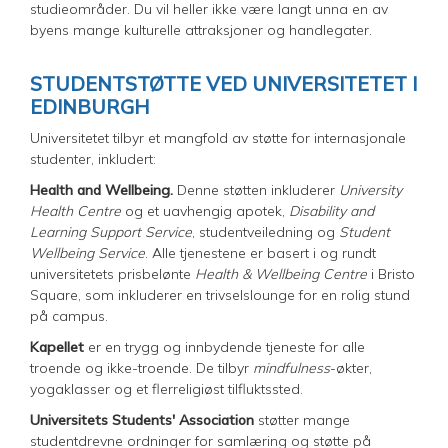
studieområder. Du vil heller ikke være langt unna en av
byens mange kulturelle attraksjoner og handlegater.
STUDENTSTØTTE VED UNIVERSITETET I
EDINBURGH
Universitetet tilbyr et mangfold av støtte for internasjonale
studenter, inkludert:
Health and Wellbeing.
Denne støtten inkluderer
University
Health Centre
og et uavhengig apotek,
Disability and
Learning Support Service
, studentveiledning og
Student
Wellbeing Service
. Alle tjenestene er basert i og rundt
universitetets prisbelønte
Health & Wellbeing Centre
i Bristo
Square, som inkluderer en trivselslounge for en rolig stund
på campus.
Kapellet
er en trygg og innbydende tjeneste for alle
troende og ikke-troende. De tilbyr
mindfulness
-økter,
yogaklasser og et flerreligiøst tilfluktssted.
Universitets Students' Association
støtter mange
studentdrevne ordninger for samlæring og støtte på