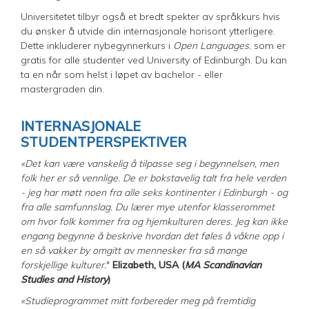
Universitetet tilbyr også et bredt spekter av språkkurs hvis
du ønsker å utvide din internasjonale horisont ytterligere.
Dette inkluderer nybegynnerkurs i
Open Languages
, som er
gratis for alle studenter ved University of Edinburgh. Du kan
ta en når som helst i løpet av bachelor - eller
mastergraden din.
INTERNASJONALE
STUDENTPERSPEKTIVER
«Det kan være vanskelig å tilpasse seg i begynnelsen, men
folk her er så vennlige. De er bokstavelig talt fra hele verden
- jeg har møtt noen fra alle seks kontinenter i Edinburgh - og
fra alle samfunnslag. Du lærer mye utenfor klasserommet
om hvor folk kommer fra og hjemkulturen deres. Jeg kan ikke
engang begynne å beskrive hvordan det føles å våkne opp i
en så vakker by omgitt av mennesker fra så mange
forskjellige kulturer.
"
Elizabeth, USA (
MA Scandinavian
Studies and History
)
«Studieprogrammet mitt forbereder meg på fremtidig