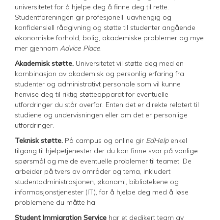
universitetet for å hjelpe deg å finne deg til rette.
Studentforeningen gir profesjonell, uavhengig og
konfidensiell rådgivning og støtte til studenter angående
økonomiske forhold, bolig, akademiske problemer og mye
mer gjennom
Advice Place
.
Akademisk støtte.
Universitetet vil støtte deg med en
kombinasjon av akademisk og personlig erfaring fra
studenter og administrativt personale som vil kunne
henvise deg til riktig støtteapparat for eventuelle
utfordringer du står overfor. Enten det er direkte relatert til
studiene og undervisningen eller om det er personlige
utfordringer.
Teknisk støtte.
På campus og online gir
EdHelp
enkel
tilgang til hjelpetjenester der du kan finne svar på vanlige
spørsmål og melde eventuelle problemer til teamet. De
arbeider på tvers av områder og tema, inkludert
studentadministrasjonen, økonomi, bibliotekene og
informasjonstjenester (IT), for å hjelpe deg med å løse
problemene du måtte ha.
Student Immigration Service
har et dedikert team av