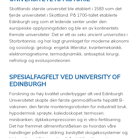
Skottlands største universitet ble etablert i 1583 som det
fjerde universitetet i Skottland. På 1700-tallet etablerte
Edinburgh seg som et ledende senter under den
europeiske opplysningstiden og ble en av kontinentets
fremste universiteter. Det er ett av seks
ancient universities
i
Storbritannia, og har lagt grunnlaget for moderne økonomi
og sosiologi, geologi, engelsk litteratur, kvantemekanikk,
elektromagnetisme, termodynamikk, antiseptisk kirurgi,
nefrologi og evolusjonsteorien.
SPESIALFAGFELT VED UNIVERSITY OF
EDINBURGH
Forskning av høy kvalitet underbygger alt ved Edinburgh.
Universitetet skapte den første genmodifiserte hepatitt B-
vaksinen, den første monteringsroboten for industriell bruk,
hypodermisk sprøyte, kaleidoskopet, termosen,
minibanken, dykkekompressoren og in vitro-fertilisering.
Det har fremmet allmennforståelsen av hvordan våre
handlinger påvirker aldring, beskyttet skogøkosystemer og