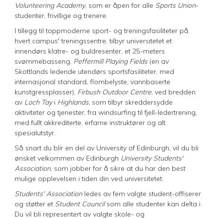
Volunteering Academy
, som er åpen for alle
Sports Union
-
studenter, frivillige og trenere.
I tillegg til toppmoderne sport- og treningsfasiliteter på
hvert campus' treningssentre, tilbyr universitetet et
innendørs klatre- og buldresenter, et 25-meters
svømmebasseng,
Peffermill Playing Fields
(en av
Skottlands ledende utendørs sportsfasiliteter, med
internasjonal standard, flombelyste, vannbaserte
kunstgressplasser),
Firbush Outdoor Centre
, ved bredden
av
Loch Tay
i
Highlands
, som tilbyr skreddersydde
aktiviteter og tjenester, fra windsurfing til fjell-ledertrening,
med fullt akkrediterte, erfarne instruktører og alt
spesialutstyr.
Så snart du blir en del av University of Edinburgh, vil du bli
ønsket velkommen av Edinburgh
University Students'
Association
, som jobber for å sikre at du har den best
mulige opplevelsen i tiden din ved universitetet.
Students' Association
ledes av fem valgte student-offiserer
og støtter et
Student Council
som alle studenter kan delta i.
Du vil bli representert av valgte skole- og