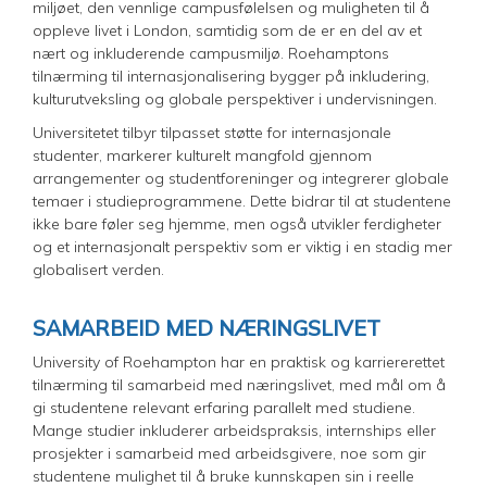
miljøet, den vennlige campusfølelsen og muligheten til å
oppleve livet i London, samtidig som de er en del av et
nært og inkluderende campusmiljø. Roehamptons
tilnærming til internasjonalisering bygger på inkludering,
kulturutveksling og globale perspektiver i undervisningen.
Universitetet tilbyr tilpasset støtte for internasjonale
studenter, markerer kulturelt mangfold gjennom
arrangementer og studentforeninger og integrerer globale
temaer i studieprogrammene. Dette bidrar til at studentene
ikke bare føler seg hjemme, men også utvikler ferdigheter
og et internasjonalt perspektiv som er viktig i en stadig mer
globalisert verden.
SAMARBEID MED NÆRINGSLIVET
University of Roehampton har en praktisk og karriererettet
tilnærming til samarbeid med næringslivet, med mål om å
gi studentene relevant erfaring parallelt med studiene.
Mange studier inkluderer arbeidspraksis, internships eller
prosjekter i samarbeid med arbeidsgivere, noe som gir
studentene mulighet til å bruke kunnskapen sin i reelle