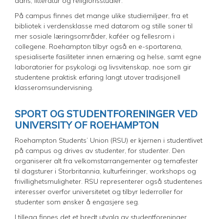
dans, litteratur og religionsstudier.
På campus finnes det mange ulike studiemiljøer, fra et
bibliotek i verdensklasse med datarom og stille soner til
mer sosiale læringsområder, kaféer og fellesrom i
collegene. Roehampton tilbyr også en e-sportarena,
spesialiserte fasiliteter innen ernæring og helse, samt egne
laboratorier for psykologi og livsvitenskap, noe som gir
studentene praktisk erfaring langt utover tradisjonell
klasseromsundervisning.
SPORT OG STUDENTFORENINGER VED
UNIVERSITY OF ROEHAMPTON
Roehampton Students’ Union (RSU) er kjernen i studentlivet
på campus og drives av studenter, for studenter. Den
organiserer alt fra velkomstarrangementer og temafester
til dagsturer i Storbritannia, kulturfeiringer, workshops og
frivillighetsmuligheter. RSU representerer også studentenes
interesser overfor universitetet og tilbyr lederroller for
studenter som ønsker å engasjere seg.
I tillegg finnes det et bredt utvalg av studentforeninger,