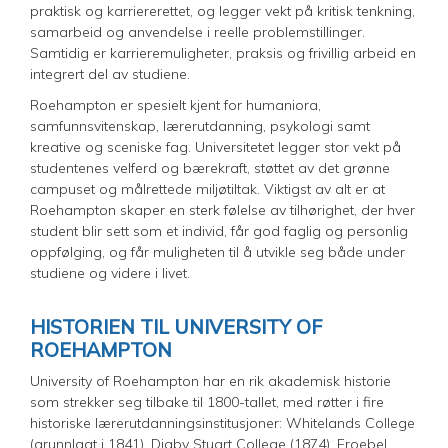
praktisk og karriererettet, og legger vekt på kritisk tenkning,
samarbeid og anvendelse i reelle problemstillinger.
Samtidig er karrieremuligheter, praksis og frivillig arbeid en
integrert del av studiene.
Roehampton er spesielt kjent for humaniora,
samfunnsvitenskap, lærerutdanning, psykologi samt
kreative og sceniske fag. Universitetet legger stor vekt på
studentenes velferd og bærekraft, støttet av det grønne
campuset og målrettede miljøtiltak. Viktigst av alt er at
Roehampton skaper en sterk følelse av tilhørighet, der hver
student blir sett som et individ, får god faglig og personlig
oppfølging, og får muligheten til å utvikle seg både under
studiene og videre i livet.
HISTORIEN TIL UNIVERSITY OF
ROEHAMPTON
University of Roehampton har en rik akademisk historie
som strekker seg tilbake til 1800-tallet, med røtter i fire
historiske lærerutdanningsinstitusjoner: Whitelands College
(grunnlagt i 1841), Digby Stuart College (1874), Froebel