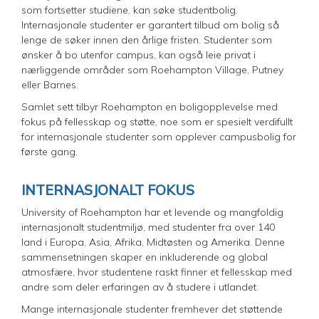
som fortsetter studiene, kan søke studentbolig.
Internasjonale studenter er garantert tilbud om bolig så
lenge de søker innen den årlige fristen. Studenter som
ønsker å bo utenfor campus, kan også leie privat i
nærliggende områder som Roehampton Village, Putney
eller Barnes.
Samlet sett tilbyr Roehampton en boligopplevelse med
fokus på fellesskap og støtte, noe som er spesielt verdifullt
for internasjonale studenter som opplever campusbolig for
første gang.
INTERNASJONALT FOKUS
University of Roehampton har et levende og mangfoldig
internasjonalt studentmiljø, med studenter fra over 140
land i Europa, Asia, Afrika, Midtøsten og Amerika. Denne
sammensetningen skaper en inkluderende og global
atmosfære, hvor studentene raskt finner et fellesskap med
andre som deler erfaringen av å studere i utlandet.
Mange internasjonale studenter fremhever det støttende