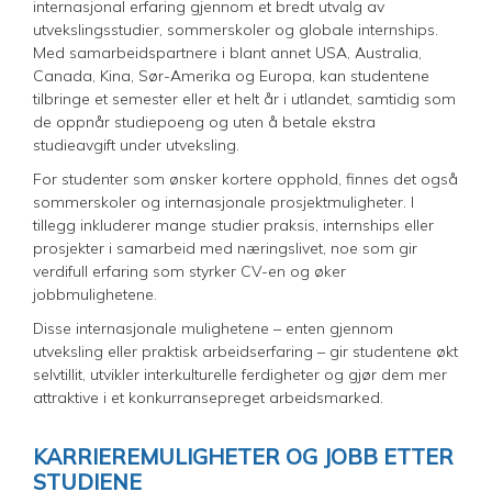
internasjonal erfaring gjennom et bredt utvalg av
utvekslingsstudier, sommerskoler og globale internships.
Med samarbeidspartnere i blant annet USA, Australia,
Canada, Kina, Sør-Amerika og Europa, kan studentene
tilbringe et semester eller et helt år i utlandet, samtidig som
de oppnår studiepoeng og uten å betale ekstra
studieavgift under utveksling.
For studenter som ønsker kortere opphold, finnes det også
sommerskoler og internasjonale prosjektmuligheter. I
tillegg inkluderer mange studier praksis, internships eller
prosjekter i samarbeid med næringslivet, noe som gir
verdifull erfaring som styrker CV-en og øker
jobbmulighetene.
Disse internasjonale mulighetene – enten gjennom
utveksling eller praktisk arbeidserfaring – gir studentene økt
selvtillit, utvikler interkulturelle ferdigheter og gjør dem mer
attraktive i et konkurransepreget arbeidsmarked.
KARRIEREMULIGHETER OG JOBB ETTER
STUDIENE