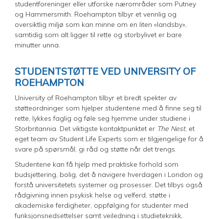
studentforeninger eller utforske nærområder som Putney
og Hammersmith. Roehampton tilbyr et vennlig og
oversiktlig miljø som kan minne om en liten «landsby»,
samtidig som alt ligger til rette og storbylivet er bare
minutter unna.
STUDENTSTØTTE VED UNIVERSITY OF
ROEHAMPTON
University of Roehampton tilbyr et bredt spekter av
støtteordninger som hjelper studentene med å finne seg til
rette, lykkes faglig og føle seg hjemme under studiene i
Storbritannia. Det viktigste kontaktpunktet er
The Nest
, et
eget team av Student Life Experts som er tilgjengelige for å
svare på spørsmål, gi råd og støtte når det trengs.
Studentene kan få hjelp med praktiske forhold som
budsjettering, bolig, det å navigere hverdagen i London og
forstå universitetets systemer og prosesser. Det tilbys også
rådgivning innen psykisk helse og velferd, støtte i
akademiske ferdigheter, oppfølging for studenter med
funksjonsnedsettelser samt veiledning i studieteknikk,