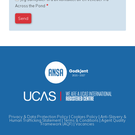
Across the Pond
Privacy & Data Protection Policy
|
Cookies Policy
|
Anti-Slavery &
Human Trafficking Statement
|
Terms & Conditions
|
Agent Quality
Framework (AQF)
|
Vacancies