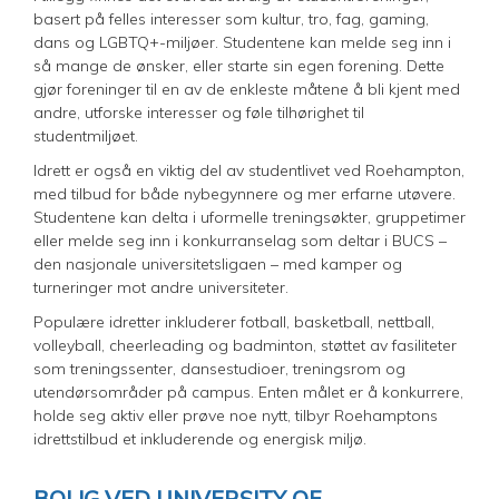
basert på felles interesser som kultur, tro, fag, gaming,
dans og LGBTQ+-miljøer. Studentene kan melde seg inn i
så mange de ønsker, eller starte sin egen forening. Dette
gjør foreninger til en av de enkleste måtene å bli kjent med
andre, utforske interesser og føle tilhørighet til
studentmiljøet.
Idrett er også en viktig del av studentlivet ved Roehampton,
med tilbud for både nybegynnere og mer erfarne utøvere.
Studentene kan delta i uformelle treningsøkter, gruppetimer
eller melde seg inn i konkurranselag som deltar i BUCS –
den nasjonale universitetsligaen – med kamper og
turneringer mot andre universiteter.
Populære idretter inkluderer fotball, basketball, nettball,
volleyball, cheerleading og badminton, støttet av fasiliteter
som treningssenter, dansestudioer, treningsrom og
utendørsområder på campus. Enten målet er å konkurrere,
holde seg aktiv eller prøve noe nytt, tilbyr Roehamptons
idrettstilbud et inkluderende og energisk miljø.
BOLIG VED UNIVERSITY OF