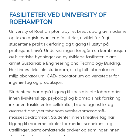
FASILITETER VED UNIVERSITY OF
ROEHAMPTON
University of Roehampton tilbyr et bredt utvalg av moderne
og teknologisk avanserte fasiliteter, utviklet for å gi
studentene praktisk erfaring og tilgang til utstyr på
profesjonelt nivå. Undervisningen foregår i en kombinasjon
av historiske bygninger og nyutviklede fasiliteter, blant
annet Sustainable Engineering and Technology Building.
Her finnes fleksible studiorom, et digitalt laboratorium,
miljølaboratorium, CAD-laboratorium og verksteder for
ingeniørfag og produksjon.
Studentene har også tilgang til spesialiserte laboratorier
innen livsvitenskap, psykologi og biomedisinsk forskning,
inkludert fasiliteter for cellekultur, bildediagnostikk og
avansert analyseutstyr som væskekromatografi-
massespektrometer. Studenter innen kreative fag har
tilgang til moderne lokaler for media, scenekunst og
utstillinger, samt omfattende arkiver og samlinger innen