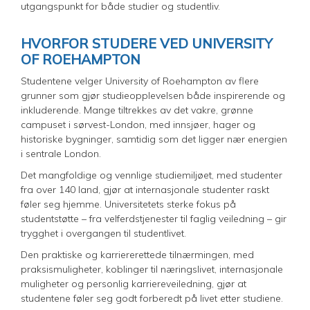
utgangspunkt for både studier og studentliv.
HVORFOR STUDERE VED UNIVERSITY
OF ROEHAMPTON
Studentene velger University of Roehampton av flere
grunner som gjør studieopplevelsen både inspirerende og
inkluderende. Mange tiltrekkes av det vakre, grønne
campuset i sørvest-London, med innsjøer, hager og
historiske bygninger, samtidig som det ligger nær energien
i sentrale London.
Det mangfoldige og vennlige studiemiljøet, med studenter
fra over 140 land, gjør at internasjonale studenter raskt
føler seg hjemme. Universitetets sterke fokus på
studentstøtte – fra velferdstjenester til faglig veiledning – gir
trygghet i overgangen til studentlivet.
Den praktiske og karriererettede tilnærmingen, med
praksismuligheter, koblinger til næringslivet, internasjonale
muligheter og personlig karriereveiledning, gjør at
studentene føler seg godt forberedt på livet etter studiene.