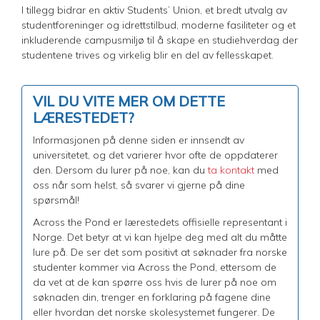
I tillegg bidrar en aktiv Students’ Union, et bredt utvalg av
studentforeninger og idrettstilbud, moderne fasiliteter og et
inkluderende campusmiljø til å skape en studiehverdag der
studentene trives og virkelig blir en del av fellesskapet.
VIL DU VITE MER OM DETTE
LÆRESTEDET?
Informasjonen på denne siden er innsendt av
universitetet, og det varierer hvor ofte de oppdaterer
den. Dersom du lurer på noe, kan du
ta kontakt
med
oss når som helst, så svarer vi gjerne på dine
spørsmål!
Across the Pond er lærestedets offisielle representant i
Norge. Det betyr at vi kan hjelpe deg med alt du måtte
lure på. De ser det som positivt at søknader fra norske
studenter kommer via Across the Pond, ettersom de
da vet at de kan spørre oss hvis de lurer på noe om
søknaden din, trenger en forklaring på fagene dine
eller hvordan det norske skolesystemet fungerer. De