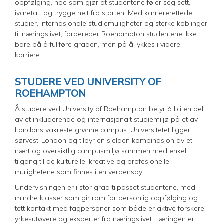
oppfølging, noe som gjør at studentene føler seg sett,
ivaretatt og trygge helt fra starten. Med karriererettede
studier, internasjonale studiemuligheter og sterke koblinger
til næringslivet, forbereder Roehampton studentene ikke
bare på å fullføre graden, men på å lykkes i videre
karriere.
STUDERE VED UNIVERSITY OF
ROEHAMPTON
Å studere ved University of Roehampton betyr å bli en del
av et inkluderende og internasjonalt studiemiljø på et av
Londons vakreste grønne campus. Universitetet ligger i
sørvest-London og tilbyr en sjelden kombinasjon av et
nært og oversiktlig campusmiljø sammen med enkel
tilgang til de kulturelle, kreative og profesjonelle
mulighetene som finnes i en verdensby.
Undervisningen er i stor grad tilpasset studentene, med
mindre klasser som gir rom for personlig oppfølging og
tett kontakt med fagpersoner som både er aktive forskere,
yrkesutøvere og eksperter fra næringslivet. Læringen er