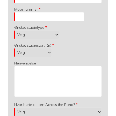
Mobilnummer
Ønsket studietype
Ønsket studiestart (år)
Henvendelse
Hvor hørte du om Across the Pond?