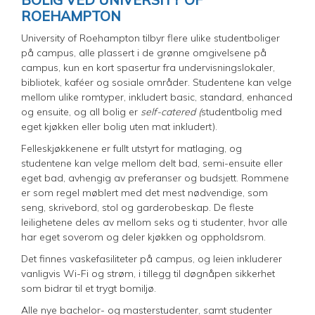
ROEHAMPTON
University of Roehampton tilbyr flere ulike studentboliger
på campus, alle plassert i de grønne omgivelsene på
campus, kun en kort spasertur fra undervisningslokaler,
bibliotek, kaféer og sosiale områder. Studentene kan velge
mellom ulike romtyper, inkludert basic, standard, enhanced
og ensuite, og all bolig er
self-catered (
studentbolig med
eget kjøkken eller bolig uten mat inkludert).
Felleskjøkkenene er fullt utstyrt for matlaging, og
studentene kan velge mellom delt bad, semi-ensuite eller
eget bad, avhengig av preferanser og budsjett. Rommene
er som regel møblert med det mest nødvendige, som
seng, skrivebord, stol og garderobeskap. De fleste
leilighetene deles av mellom seks og ti studenter, hvor alle
har eget soverom og deler kjøkken og oppholdsrom.
Det finnes vaskefasiliteter på campus, og leien inkluderer
vanligvis Wi-Fi og strøm, i tillegg til døgnåpen sikkerhet
som bidrar til et trygt bomiljø.
Alle nye bachelor- og masterstudenter, samt studenter