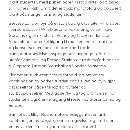
blant studenter, med puber, barer, restauranter og tilgang
til Thames Path. Området er trygt, mangfoldig og populært
blant både unge, familier og studenter.
Sørvest-London byr på et stort utvalg aktiviteter – fra sport
i verdensklasse i Wimbledon til vakre omgivelser i Kew
Gardens og et rikt uteliv i Putney og Clapham Junction.
Studentene har enkel tilgang til museer, teatre, markeder
og konsertscener i hele London, med gode
transportforbindelser: hyppige bussavganger går rett
utenfor campus, og Barnes Station gir rask togforbindelse
til Clapham Junction, Vauxhall og London Waterloo.
Klimaet er mildt etter britiske forhold, og områdets
kombinasjon av parker, turstier langs elven og byliv gjør
det ideelt for både utendørsaktiviteter og
storbyopplevelser. Med gode fly- og togforbindelser har
studentene også enkel tilgang til resten av Storbritannia og
Europa.
Samlet sett tilbyr Roehamptons beliggenhet en unik
kombinasjon av rolige, grønne omgivelser og nærheten til
en av verdens mest dynamiske byer – et ideelt