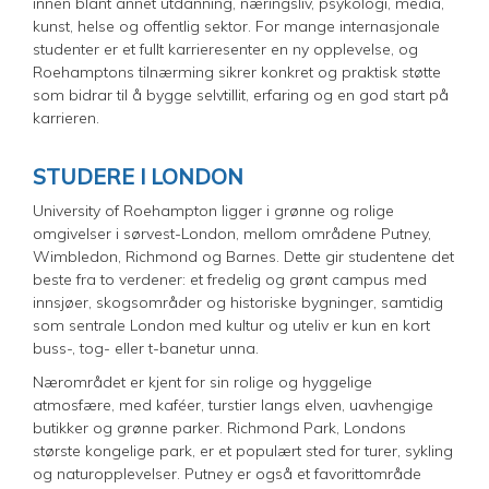
innen blant annet utdanning, næringsliv, psykologi, media,
kunst, helse og offentlig sektor. For mange internasjonale
studenter er et fullt karrieresenter en ny opplevelse, og
Roehamptons tilnærming sikrer konkret og praktisk støtte
som bidrar til å bygge selvtillit, erfaring og en god start på
karrieren.
STUDERE I LONDON
University of Roehampton ligger i grønne og rolige
omgivelser i sørvest-London, mellom områdene Putney,
Wimbledon, Richmond og Barnes. Dette gir studentene det
beste fra to verdener: et fredelig og grønt campus med
innsjøer, skogsområder og historiske bygninger, samtidig
som sentrale London med kultur og uteliv er kun en kort
buss-, tog- eller t-banetur unna.
Nærområdet er kjent for sin rolige og hyggelige
atmosfære, med kaféer, turstier langs elven, uavhengige
butikker og grønne parker. Richmond Park, Londons
største kongelige park, er et populært sted for turer, sykling
og naturopplevelser. Putney er også et favorittområde