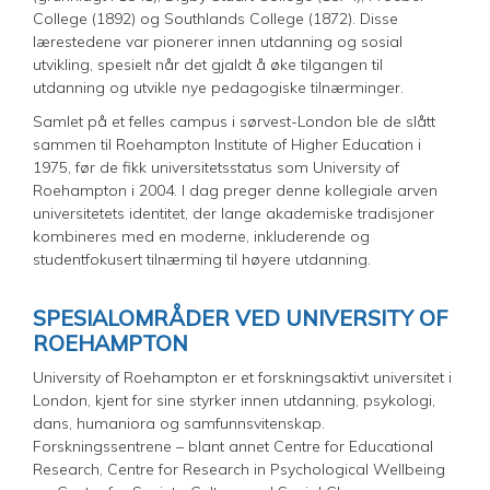
College (1892) og Southlands College (1872). Disse
lærestedene var pionerer innen utdanning og sosial
utvikling, spesielt når det gjaldt å øke tilgangen til
utdanning og utvikle nye pedagogiske tilnærminger.
Samlet på et felles campus i sørvest-London ble de slått
sammen til Roehampton Institute of Higher Education i
1975, før de fikk universitetsstatus som University of
Roehampton i 2004. I dag preger denne kollegiale arven
universitetets identitet, der lange akademiske tradisjoner
kombineres med en moderne, inkluderende og
studentfokusert tilnærming til høyere utdanning.
SPESIALOMRÅDER VED UNIVERSITY OF
ROEHAMPTON
University of Roehampton er et forskningsaktivt universitet i
London, kjent for sine styrker innen utdanning, psykologi,
dans, humaniora og samfunnsvitenskap.
Forskningssentrene – blant annet Centre for Educational
Research, Centre for Research in Psychological Wellbeing