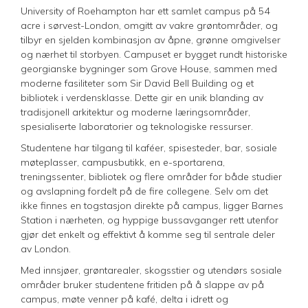
University of Roehampton har ett samlet campus på 54
acre i sørvest-London, omgitt av vakre grøntområder, og
tilbyr en sjelden kombinasjon av åpne, grønne omgivelser
og nærhet til storbyen. Campuset er bygget rundt historiske
georgianske bygninger som Grove House, sammen med
moderne fasiliteter som Sir David Bell Building og et
bibliotek i verdensklasse. Dette gir en unik blanding av
tradisjonell arkitektur og moderne læringsområder,
spesialiserte laboratorier og teknologiske ressurser.
Studentene har tilgang til kaféer, spisesteder, bar, sosiale
møteplasser, campusbutikk, en e-sportarena,
treningssenter, bibliotek og flere områder for både studier
og avslapning fordelt på de fire collegene. Selv om det
ikke finnes en togstasjon direkte på campus, ligger Barnes
Station i nærheten, og hyppige bussavganger rett utenfor
gjør det enkelt og effektivt å komme seg til sentrale deler
av London.
Med innsjøer, grøntarealer, skogsstier og utendørs sosiale
områder bruker studentene fritiden på å slappe av på
campus, møte venner på kafé, delta i idrett og