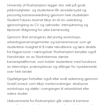
University of Roehampton legger stor vekt på gode
jobbmuligheter, og studentene får skreddersydd og
personlig karriereveiledning gjennom hele studietiden.
Student Futures-teamet tilbyr én-til-én-veiledning,
gjennomgang av CV og søknader, intervjutrening og
tilpasset rådgivning for ulike karrierevalg.
Gjennom året arrangeres det jevnlig workshops,
arbeidsgiverarrangementer og karrieremesser som gir
studentene mulighet til å møte rekrutterere og lære direkte
fra fagpersoner i næringslivet. Roehampton benytter også
Handshake, en av Storbritannias største
karriereplattformer, som kobler studentene med hundrevis
av internships, praksisplasser og stillinger for nyutdannede
over hele landet.
Oppfølgingen fortsetter også etter endt utdanning gjennom
GradConnect, som tilbyr mentorordninger, eksklusive
workshops og støtte i overgangen til arbeidslivet eller
videre studier.
Uteksaminerte fra Roehampton går videre til karrierer