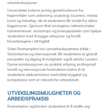
arbeidssituasjoner.
Universitetet inviterer jevnlig gjesteforelesere fra
fagområder som utdanning, psykologi, business, media,
kunst og helsefag, slik at studentene får innsikt fra aktive
fagpersoner. Gjennom året arrangeres nettverksmøter,
karrieremesser, workshops og bransjepaneler som hjelper
studentene med å bygge relasjoner og forstå
forventningene i sitt fagfelt.
Siden Roehampton har samarbeidspartnere både i
Storbritannia og internasjonalt, får studentene et globalt
perspektiv og tilgang til muligheter også utenfor London.
Denne kombinasjonen av praktisk erfaring, profesjonell
innsikt og internasjonale forbindelser bidrar til at
studentene uteksamineres med både trygghet og
kompetanse som er relevant for arbeidslivet.
UTVEKSLINGSMULIGHETER OG
ARBEIDSPRAKSIS
Roehampton oppfordrer studentene til å skaffe seg