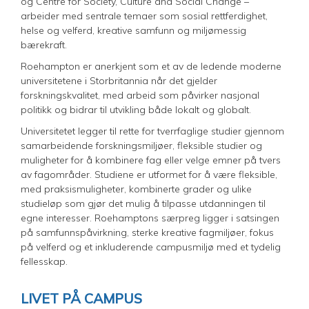
og Centre for Society, Culture and Social Change –
arbeider med sentrale temaer som sosial rettferdighet,
helse og velferd, kreative samfunn og miljømessig
bærekraft.
Roehampton er anerkjent som et av de ledende moderne
universitetene i Storbritannia når det gjelder
forskningskvalitet, med arbeid som påvirker nasjonal
politikk og bidrar til utvikling både lokalt og globalt.
Universitetet legger til rette for tverrfaglige studier gjennom
samarbeidende forskningsmiljøer, fleksible studier og
muligheter for å kombinere fag eller velge emner på tvers
av fagområder. Studiene er utformet for å være fleksible,
med praksismuligheter, kombinerte grader og ulike
studieløp som gjør det mulig å tilpasse utdanningen til
egne interesser. Roehamptons særpreg ligger i satsingen
på samfunnspåvirkning, sterke kreative fagmiljøer, fokus
på velferd og et inkluderende campusmiljø med et tydelig
fellesskap.
LIVET PÅ CAMPUS