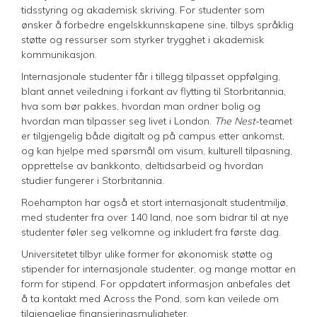
tidsstyring og akademisk skriving. For studenter som
ønsker å forbedre engelskkunnskapene sine, tilbys språklig
støtte og ressurser som styrker trygghet i akademisk
kommunikasjon.
Internasjonale studenter får i tillegg tilpasset oppfølging,
blant annet veiledning i forkant av flytting til Storbritannia,
hva som bør pakkes, hvordan man ordner bolig og
hvordan man tilpasser seg livet i London.
The Nest
-teamet
er tilgjengelig både digitalt og på campus etter ankomst,
og kan hjelpe med spørsmål om visum, kulturell tilpasning,
opprettelse av bankkonto, deltidsarbeid og hvordan
studier fungerer i Storbritannia.
Roehampton har også et stort internasjonalt studentmiljø,
med studenter fra over 140 land, noe som bidrar til at nye
studenter føler seg velkomne og inkludert fra første dag.
Universitetet tilbyr ulike former for økonomisk støtte og
stipender for internasjonale studenter, og mange mottar en
form for stipend. For oppdatert informasjon anbefales det
å ta kontakt med Across the Pond, som kan veilede om
tilgjengelige finansieringsmuligheter.