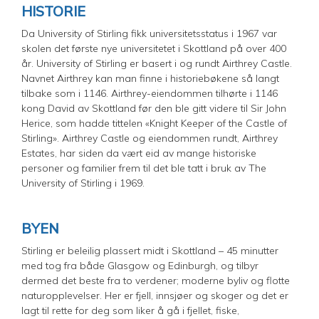
HISTORIE
Da University of Stirling fikk universitetsstatus i 1967 var
skolen det første nye universitetet i Skottland på over 400
år. University of Stirling er basert i og rundt Airthrey Castle.
Navnet Airthrey kan man finne i historiebøkene så langt
tilbake som i 1146. Airthrey-eiendommen tilhørte i 1146
kong David av Skottland før den ble gitt videre til Sir John
Herice, som hadde tittelen «Knight Keeper of the Castle of
Stirling». Airthrey Castle og eiendommen rundt, Airthrey
Estates, har siden da vært eid av mange historiske
personer og familier frem til det ble tatt i bruk av The
University of Stirling i 1969.
BYEN
Stirling er beleilig plassert midt i Skottland – 45 minutter
med tog fra både Glasgow og Edinburgh, og tilbyr
dermed det beste fra to verdener; moderne byliv og flotte
naturopplevelser. Her er fjell, innsjøer og skoger og det er
lagt til rette for deg som liker å gå i fjellet, fiske,