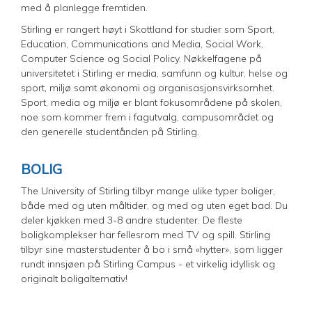
med å planlegge fremtiden.
Stirling er rangert høyt i Skottland for studier som Sport,
Education, Communications and Media, Social Work,
Computer Science og Social Policy. Nøkkelfagene på
universitetet i Stirling er media, samfunn og kultur, helse og
sport, miljø samt økonomi og organisasjonsvirksomhet.
Sport, media og miljø er blant fokusområdene på skolen,
noe som kommer frem i fagutvalg, campusområdet og
den generelle studentånden på Stirling.
BOLIG
The University of Stirling tilbyr mange ulike typer boliger,
både med og uten måltider, og med og uten eget bad. Du
deler kjøkken med 3-8 andre studenter. De fleste
boligkomplekser har fellesrom med TV og spill. Stirling
tilbyr sine masterstudenter å bo i små «hytter», som ligger
rundt innsjøen på Stirling Campus - et virkelig idyllisk og
originalt boligalternativ!