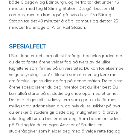
både Glasgow og Edinburgh, og herfra tar det under 45
minutter med tog til Stirling Station. Det går bussern til
campus, men du kan også gå hvis du vil. Fra Stirling
Station tar det 40 minutter å gå til campus og det tar 25
minutter fra Bridge of Allan Rail Station.
SPESIALFELT
I Skottland er det som oftest fireårige bachelorgrader, der
du de to første årene velger fag på tvers av de ulike
fagfeltene som finnes på universitetet. Du kan for eksempel
velge psykologi, språk, filosofi som emner, og lære mer
om forskjellige studier og fag på denne måten. De to siste
årene spesialiserer du deg innenfor det du liker best. Du
kan altså starte på et studie og ende opp med et annet!
Dette er et genialt studiesystem som gjør at du får mest
mulig ut av utdannelsen din, og hvis du er usikker på hva
du ønsker å studere gir dette deg muligheten til å prøve
ulike fagfelt før du bestemmer deg. Som bachelorstudent
på Stirling får du en egen Advisor of Studies, en
studierådgiver som hjelper deg med å velge rette fag og