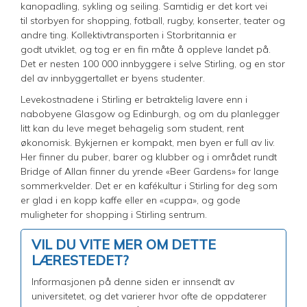
kanopadling, sykling og seiling. Samtidig er det kort vei
til storbyen for shopping, fotball, rugby, konserter, teater og
andre ting. Kollektivtransporten i Storbritannia er
godt utviklet, og tog er en fin måte å oppleve landet på.
Det er nesten 100 000 innbyggere i selve Stirling, og en stor
del av innbyggertallet er byens studenter.
Levekostnadene i Stirling er betraktelig lavere enn i
nabobyene Glasgow og Edinburgh, og om du planlegger
litt kan du leve meget behagelig som student, rent
økonomisk. Bykjernen er kompakt, men byen er full av liv.
Her finner du puber, barer og klubber og i området rundt
Bridge of Allan finner du yrende «Beer Gardens» for lange
sommerkvelder. Det er en kafékultur i Stirling for deg som
er glad i en kopp kaffe eller en «cuppa», og gode
muligheter for shopping i Stirling sentrum.
VIL DU VITE MER OM DETTE
LÆRESTEDET?
Informasjonen på denne siden er innsendt av
universitetet, og det varierer hvor ofte de oppdaterer