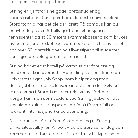
har egen kino og eget teater.
Stirling er kjent for sine gode idrettsstudier og
sportsfasiliteter. Stirling er blant de beste universitetene i
Storbritannia når det gjelder idrett. På campus kan du
benytte deg av en 9-hulls golfbane, et nasjonalt
tennissenter og et 50 meters svømmebasseng som brukes
av det nasjonale, skotske svømmeakademiet. Universitetet
har over 50 idrettsklubber og tilbyr stipend til studenter
som gjør det veldig bra innen en idrett.
Stirling har et eget hotell på campus der foreldre og
besøkende kan overnatte. På Stirling campus finner du
universitets egne Job Shop, som hjelper deg med
deltidsjobb om du skulle være interessert i det. Selv om
minstelønna i Storbritannia er relativt lav i forhold til i
Norge, kan man som student ved Stirling jobbe for det
sosiale og kulturelle aspektet, og for å få verdifull og
relevant (internasjonal) arbeidserfaring.
Det er ganske så rett frem å komme seg til Stirling.
Universitetet tilbyr en Airport Pick-Up Service for deg som
kommer hit for første gang. Du kan ta fly til flyplassene i