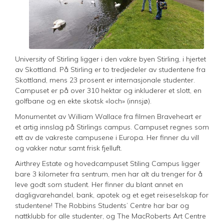
University of Stirling ligger i den vakre byen Stirling, i hjertet
av Skottland. På Stirling er to tredjedeler av studentene fra
Skottland, mens 23 prosent er internasjonale studenter.
Campuset er på over 310 hektar og inkluderer et slott, en
golfbane og en ekte skotsk «loch» (innsjø).
Monumentet av William Wallace fra filmen Braveheart er
et artig innslag på Stirlings campus. Campuset regnes som
ett av de vakreste campusene i Europa. Her finner du vill
og vakker natur samt frisk fjelluft.
Airthrey Estate og hovedcampuset Stiling Campus ligger
bare 3 kilometer fra sentrum, men har alt du trenger for å
leve godt som student. Her finner du blant annet en
dagligvarehandel, bank, apotek og et eget reiseselskap for
studentene! The Robbins Students’ Centre har bar og
nattklubb for alle studenter, og The MacRoberts Art Centre