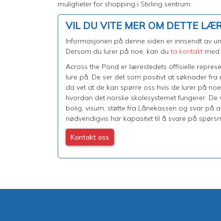
muligheter for shopping i Stirling sentrum.
VIL DU VITE MER OM DETTE LÆ
Informasjonen på denne siden er innsendt av univ
Dersom du lurer på noe, kan du
ta kontakt
med o
Across the Pond er lærestedets offisielle repres
lure på. De ser det som positivt at søknader fr
da vet at de kan spørre oss hvis de lurer på no
hvordan det norske skolesystemet fungerer. De ve
bolig, visum, støtte fra Lånekassen og svar på 
nødvendigvis har kapasitet til å svare på spørsm
Kontakt oss