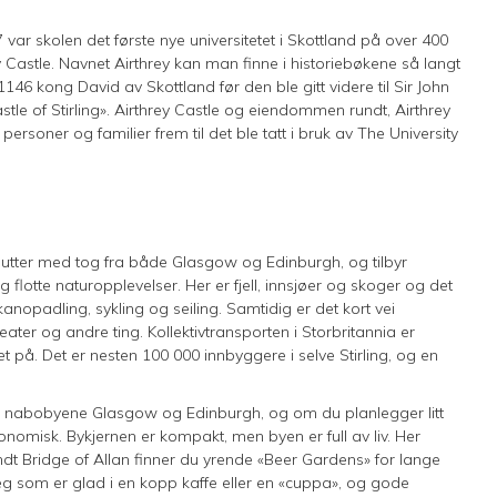
67 var skolen det første nye universitetet i Skottland på over 400
rey Castle. Navnet Airthrey kan man finne i historiebøkene så langt
146 kong David av Skottland før den ble gitt videre til Sir John
stle of Stirling». Airthrey Castle og eiendommen rundt, Airthrey
ersoner og familier frem til det ble tatt i bruk av The University
 minutter med tog fra både Glasgow og Edinburgh, og tilbyr
flotte naturopplevelser. Her er fjell, innsjøer og skoger og det
ke, kanopadling, sykling og seiling. Samtidig er det kort vei
 teater og andre ting. Kollektivtransporten i Storbritannia er
et på. Det er nesten 100 000 innbyggere i selve Stirling, og en
nn i nabobyene Glasgow og Edinburgh, og om du planlegger litt
nomisk. Bykjernen er kompakt, men byen er full av liv. Her
dt Bridge of Allan finner du yrende «Beer Gardens» for lange
deg som er glad i en kopp kaffe eller en «cuppa», og gode