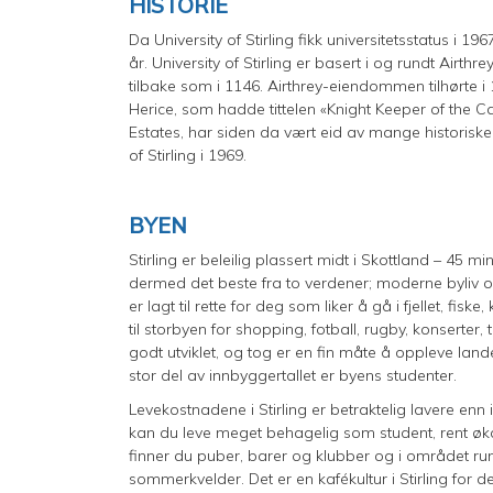
HISTORIE
Da University of Stirling fikk universitetsstatus i 19
år. University of Stirling er basert i og rundt Airth
tilbake som i 1146. Airthrey-eiendommen tilhørte i 1
Herice, som hadde tittelen «Knight Keeper of the Ca
Estates, har siden da vært eid av mange historiske p
of Stirling i 1969.
BYEN
Stirling er beleilig plassert midt i Skottland – 45
dermed det beste fra to verdener; moderne byliv og 
er lagt til rette for deg som liker å gå i fjellet, fis
til storbyen for shopping, fotball, rugby, konserter,
godt utviklet, og tog er en fin måte å oppleve land
stor del av innbyggertallet er byens studenter.
Levekostnadene i Stirling er betraktelig lavere e
kan du leve meget behagelig som student, rent øko
finner du puber, barer og klubber og i området run
sommerkvelder. Det er en kafékultur i Stirling for 