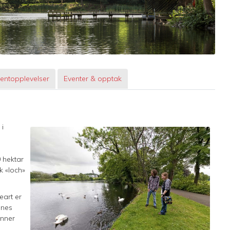
entopplevelser
Eventer & opptak
 i
 hektar
k «loch»
eart er
gnes
inner