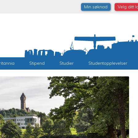
Min søknad
Velg ditt 
ritannia
Stipend
Studier
Studentopplevelser