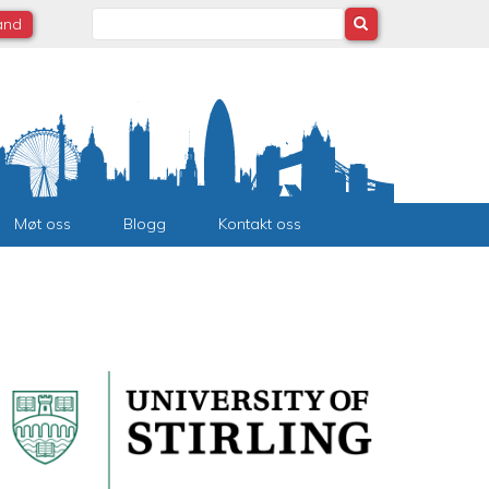
Search
land
Møt oss
Blogg
Kontakt oss