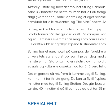
Airthrey Estate og hovedcampuset Stiling Campus 
bare 3 kilometer fra sentrum, men har alt du treng
dagligvarehandel, bank, apotek og et eget reisese
nattklubb for alle studenter, og The MacRoberts Ar
Stirling er kjent for sine gode idrettsstudier og sport
Storbritannia når det gjelder idrett. På campus kan
og et 50 meters svømmebasseng som brukes av de
50 idrettsklubber og tilbyr stipend til studenter som
Stirling har et eget hotell på campus der foreldre
universitets egne Job Shop, som hjelper deg med de
minstelønna i Storbritannia er relativt lav i forhold
sosiale og kulturelle aspektet, og for å få verdifull
Det er ganske så rett frem å komme seg til Stirling.
kommer hit for første gang. Du kan ta fly til flyp
minutter med tog til Stirling Station. Det går busse
tar det 40 minutter å gå til campus og det tar 25 mi
SPESIALFELT