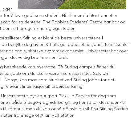
ligger
er for å leve godt som student. Her finner du blant annet en
lskap for studentene! The Robbins Students’ Centre har bar og
t Centre har egen kino og eget teater.
sfasiliteter. Stirling er blant de beste universitetene i
 du benytte deg av en 9-hulls golfbane, et nasjonalt tennissenter
t nasjonale, skotske svømmeakademiet. Universitetet har over
 gjør det veldig bra innen en idrett.
 og besøkende kan overnatte. På Stirling campus finner du
ltidsjobb om du skulle være interessert i det. Selv om
 til i Norge, kan man som student ved Stirling jobbe for det
 og relevant (internasjonal) arbeidserfaring.
 Universitetet tilbyr en Airport Pick-Up Service for deg som
lassene i både Glasgow og Edinburgh, og herfra tar det under 45
rn til campus, men du kan også gå hvis du vil. Fra Stirling Station
nutter fra Bridge of Allan Rail Station.