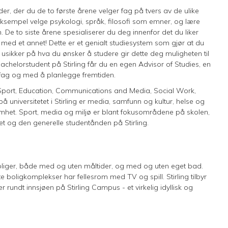
der, der du de to første årene velger fag på tvers av de ulike
 eksempel velge psykologi, språk, filosofi som emner, og lære
 De to siste årene spesialiserer du deg innenfor det du liker
 med et annet! Dette er et genialt studiesystem som gjør at du
 usikker på hva du ønsker å studere gir dette deg muligheten til
chelorstudent på Stirling får du en egen Advisor of Studies, en
 fag og med å planlegge fremtiden.
om Sport, Education, Communications and Media, Social Work,
universitetet i Stirling er media, samfunn og kultur, helse og
mhet. Sport, media og miljø er blant fokusområdene på skolen,
og den generelle studentånden på Stirling.
r boliger, både med og uten måltider, og med og uten eget bad.
 boligkomplekser har fellesrom med TV og spill. Stirling tilbyr
 rundt innsjøen på Stirling Campus - et virkelig idyllisk og