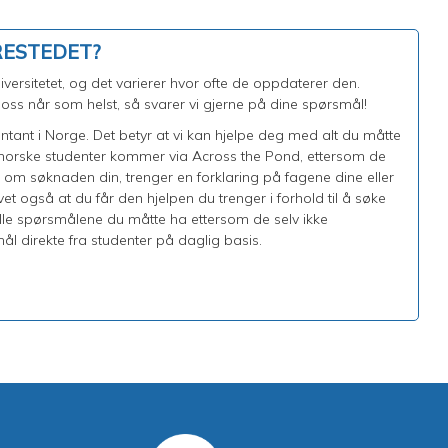
RESTEDET?
ersitetet, og det varierer hvor ofte de oppdaterer den.
ss når som helst, så svarer vi gjerne på dine spørsmål!
entant i Norge. Det betyr at vi kan hjelpe deg med alt du måtte
a norske studenter kommer via Across the Pond, ettersom de
e om søknaden din, trenger en forklaring på fagene dine eller
t også at du får den hjelpen du trenger i forhold til å søke
alle spørsmålene du måtte ha ettersom de selv ikke
ål direkte fra studenter på daglig basis.