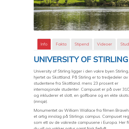
Info
Fakta
Stipend
Videoer
Stud
UNIVERSITY OF STIRLING
University of Stirling ligger i den vakre byen Stirling,
hjertet av Skottland. På Stirling er to tredjedeler av
studentene fra Skottland, mens 23 prosent er
internasjonale studenter. Campuset er på over 310
og inkluderer et slott, en golfbane og en ekte skots
(innsjø).
Monumentet av William Wallace fra filmen Braveh
et artig innslag på Stirlings campus. Campuset re
som ett av de vakreste campusene i Europa. Her f
du vill og vakker natur samt frisk fjelluft.