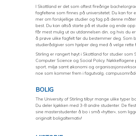
I Skottland er det som oftest fireårige bachelorgra
fagfeltene som finnes på universitetet. Du kan for
mer om forskjellige studier og fag på denne måten.
best. Du kan altså starte på et studie og ende opp
får mest mulig ut av utdannelsen din, og hvis du er
å prøve ulike fagfelt før du bestemmer deg. Som ba
studierådgiver som hjelper deg med å velge rette
Stirling er rangert høyt i Skottland for studier s
Computer Science og Social Policy. Nøkkelfagene på 
sport, miljø samt økonomi og organisasjonsvirkso
noe som kommer frem i fagutvalg, campusområdet 
BOLIG
The University of Stirling tilbyr mange ulike type
Du deler kjøkken med 3-8 andre studenter. De fleste
sine masterstudenter å bo i små «hytter», som ligger
originalt boligalternativ!