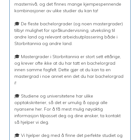
masternivå, og det finnes mange kjempespennende
kombinasjoner av ulike studier du kan ta!
🎓 De fleste bachelorgrader (og noen mastergrader)
tilbyr mulighet for språkundervisning, utveksling til
andre land og relevant arbeidsutplassering både i
Storbritannia og andre land.
🎓 Mastergrader i Storbritannia er stort sett ettårige,
og krever ofte ikke at du har tatt en bachelorgrad
innen samme fagfelt. Dette gjør at du kan ta en
mastergrad i noe annet enn det du har bachelorgrad
i!
🎓 Studiene og universitetene har ulike
opptakskriterier, så det er umulig å oppgi alle
nyansene her. For å få mest mulig nøyaktig
informasjon tilpasset deg og dine ønsker, ta kontakt
så hjelper vi deg.
🎓 Vi hjelper deg med å finne det perfekte studiet og