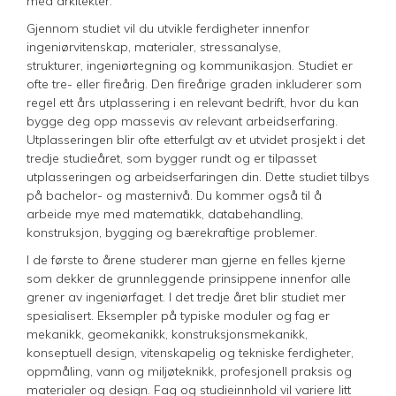
med arkitekter.
Gjennom studiet vil du utvikle ferdigheter innenfor
ingeniørvitenskap, materialer, stressanalyse,
strukturer, ingeniørtegning og kommunikasjon. Studiet er
ofte tre- eller fireårig. Den fireårige graden inkluderer som
regel ett års utplassering i en relevant bedrift, hvor du kan
bygge deg opp massevis av relevant arbeidserfaring.
Utplasseringen blir ofte etterfulgt av et utvidet prosjekt i det
tredje studieåret, som bygger rundt og er tilpasset
utplasseringen og arbeidserfaringen din. Dette studiet tilbys
på bachelor- og masternivå. Du kommer også til å
arbeide mye med matematikk, databehandling,
konstruksjon, bygging og bærekraftige problemer.
I de første to årene studerer man gjerne en felles kjerne
som dekker de grunnleggende prinsippene innenfor alle
grener av ingeniørfaget. I det tredje året blir studiet mer
spesialisert. Eksempler på typiske moduler og fag er
mekanikk, geomekanikk, konstruksjonsmekanikk,
konseptuell design, vitenskapelig og tekniske ferdigheter,
oppmåling, vann og miljøteknikk, profesjonell praksis og
materialer og design. Fag og studieinnhold vil variere litt