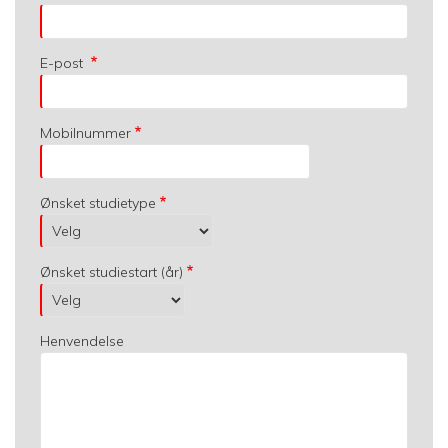
E-post
Mobilnummer
Ønsket studietype
Ønsket studiestart (år)
Henvendelse