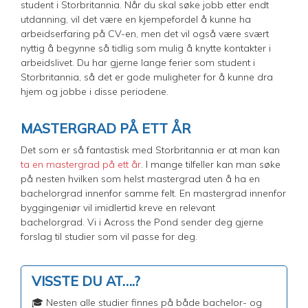
student i Storbritannia. Når du skal søke jobb etter endt
utdanning, vil det være en kjempefordel å kunne ha
arbeidserfaring på CV-en, men det vil også være svært
nyttig å begynne så tidlig som mulig å knytte kontakter i
arbeidslivet. Du har gjerne lange ferier som student i
Storbritannia, så det er gode muligheter for å kunne dra
hjem og jobbe i disse periodene.
MASTERGRAD PÅ ETT ÅR
Det som er så fantastisk med Storbritannia er at man kan
ta en mastergrad på ett år
. I mange tilfeller kan man søke
på nesten hvilken som helst mastergrad uten å ha en
bachelorgrad innenfor samme felt. En mastergrad innenfor
byggingeniør vil imidlertid kreve en relevant
bachelorgrad. Vi i Across the Pond sender deg gjerne
forslag til studier som vil passe for deg.
VISSTE DU AT….?
🎓 Nesten alle studier finnes på både bachelor- og