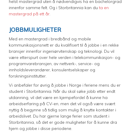
helst mastergrad uten å nødvendigvis ha en bachelorgrad
innenfor samme felt. Og i Storbritannia kan du
ta en
mastergrad på ett år
.
JOBBMULIGHETER
Med en mastergrad i bredbånd og mobile
kommunikasjonsnett er du kvalifisert til å jobbe i en rekke
bransjer innenfor ingeniørvitenskap og teknologi. Du vil
være etterspurt over hele verden i telekommunikasjon- og
programvarebransjen, av nettverk-, service- og
innholdsleverandører, konsulentselskaper og
forskningsinstitutter.
Vi anbefaler for øvrig å jobbe i Norge i feriene mens du er
student i Storbritannia. Når du skal søke jobb etter endt
utdanning, vil det være en kjempefordel å kunne ha
arbeidserfaring på CV-en, men det vil også være svært
nyttig å begynne så tidlig som mulig å knytte kontakter i
arbeidslivet. Du har gjerne lange ferier som student i
Storbritannia, så det er gode muligheter for å kunne dra
hjem og jobbe i disse periodene.