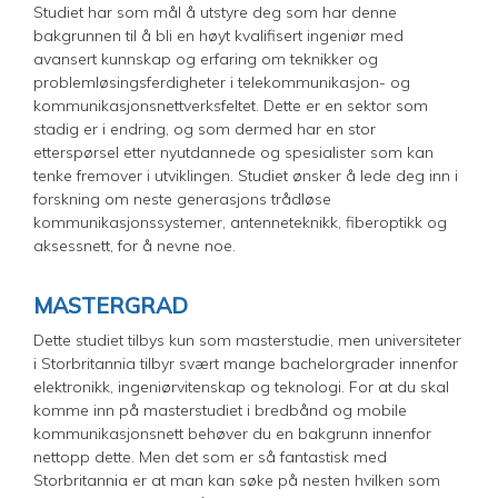
Studiet har som mål å utstyre deg som har denne
bakgrunnen til å bli en høyt kvalifisert ingeniør med
avansert kunnskap og erfaring om teknikker og
problemløsingsferdigheter i telekommunikasjon- og
kommunikasjonsnettverksfeltet. Dette er en sektor som
stadig er i endring, og som dermed har en stor
etterspørsel etter nyutdannede og spesialister som kan
tenke fremover i utviklingen. Studiet ønsker å lede deg inn i
forskning om neste generasjons trådløse
kommunikasjonssystemer, antenneteknikk, fiberoptikk og
aksessnett, for å nevne noe.
MASTERGRAD
Dette studiet tilbys kun som masterstudie, men universiteter
i Storbritannia tilbyr svært mange bachelorgrader innenfor
elektronikk, ingeniørvitenskap og teknologi. For at du skal
komme inn på masterstudiet i bredbånd og mobile
kommunikasjonsnett behøver du en bakgrunn innenfor
nettopp dette. Men det som er så fantastisk med
Storbritannia er at man kan søke på nesten hvilken som