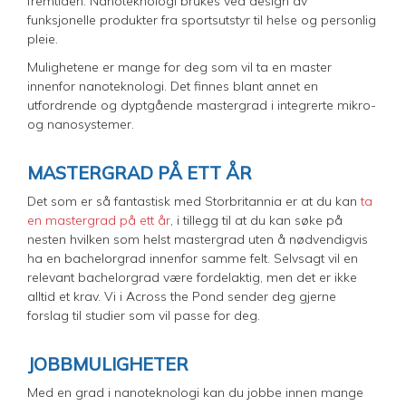
fremtiden. Nanoteknologi brukes ved design av
funksjonelle produkter fra sportsutstyr til helse og personlig
pleie.
Mulighetene er mange for deg som vil ta en master
innenfor nanoteknologi. Det finnes blant annet en
utfordrende og dyptgående mastergrad i integrerte mikro-
og nanosystemer.
MASTERGRAD PÅ ETT ÅR
Det som er så fantastisk med Storbritannia er at du kan
ta
en mastergrad på ett år
, i tillegg til at du kan søke på
nesten hvilken som helst mastergrad uten å nødvendigvis
ha en bachelorgrad innenfor samme felt. Selvsagt vil en
relevant bachelorgrad være fordelaktig, men det er ikke
alltid et krav. Vi i Across the Pond sender deg gjerne
forslag til studier som vil passe for deg.
JOBBMULIGHETER
​Med en grad i nanoteknologi kan du jobbe innen mange