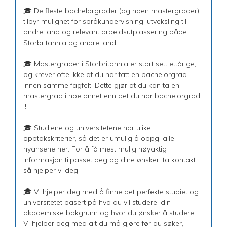
🎓 De fleste bachelorgrader (og noen mastergrader)
tilbyr mulighet for språkundervisning, utveksling til
andre land og relevant arbeidsutplassering både i
Storbritannia og andre land.
🎓 Mastergrader i Storbritannia er stort sett ettårige,
og krever ofte ikke at du har tatt en bachelorgrad
innen samme fagfelt. Dette gjør at du kan ta en
mastergrad i noe annet enn det du har bachelorgrad
i!
🎓 Studiene og universitetene har ulike
opptakskriterier, så det er umulig å oppgi alle
nyansene her. For å få mest mulig nøyaktig
informasjon tilpasset deg og dine ønsker, ta kontakt
så hjelper vi deg.
🎓 Vi hjelper deg med å finne det perfekte studiet og
universitetet basert på hva du vil studere, din
akademiske bakgrunn og hvor du ønsker å studere.
Vi hjelper deg med alt du må gjøre før du søker,