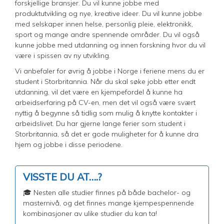
forskjellige bransjer. Du vil kunne jobbe med
produktutvikling og nye, kreative ideer. Du vil kunne jobbe
med selskaper innen helse, personlig pleie, elektronikk,
sport og mange andre spennende områder. Du vil også
kunne jobbe med utdanning og innen forskning hvor du vil
være i spissen av ny utvikling.
Vi anbefaler for øvrig å jobbe i Norge i feriene mens du er
student i Storbritannia. Når du skal søke jobb etter endt
utdanning, vil det være en kjempefordel å kunne ha
arbeidserfaring på CV-en, men det vil også være svært
nyttig å begynne så tidlig som mulig å knytte kontakter i
arbeidslivet. Du har gjerne lange ferier som student i
Storbritannia, så det er gode muligheter for å kunne dra
hjem og jobbe i disse periodene.
VISSTE DU AT….?
🎓 Nesten alle studier finnes på både bachelor- og
masternivå, og det finnes mange kjempespennende
kombinasjoner av ulike studier du kan ta!