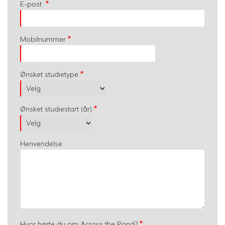
E-post
Mobilnummer
Ønsket studietype
Ønsket studiestart (år)
Henvendelse
Hvor hørte du om Across the Pond?